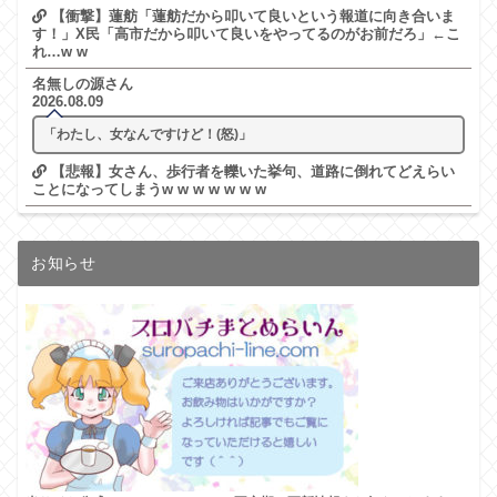
【衝撃】蓮舫「蓮舫だから叩いて良いという報道に向き合いま
す！」X民「高市だから叩いて良いをやってるのがお前だろ」←こ
れ…w w
名無しの源さん
2026.08.09
「わたし、女なんですけど！(怒)」
【悲報】女さん、歩行者を轢いた挙句、道路に倒れてどえらい
ことになってしまうw w w w w w w
お知らせ