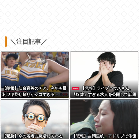
＼注目記事／
【朗報】仙台育英のチア、今年も爆
【悲報】ライブハウスさん、
NEW
乳ワキ見せ祭りがシコすぎる
『奴隷』すぎる求人を公開して話題
に
【緊急】今の若者に急増している
【悲報】吉岡里帆、アドリブで俳優