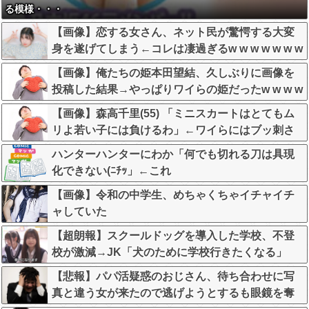
る模様・・・
【画像】恋する女さん、ネット民が驚愕する大変
身を遂げてしまう←コレは凄過ぎるw w w w w w w
w
【画像】俺たちの姫本田望結、久しぶりに画像を
投稿した結果→やっぱりワイらの姫だったw w w w
w w w w w w
【画像】森高千里(55) 「ミニスカートはとてもム
リよ若い子には負けるわ」←ワイらにはブッ刺さ
りまくってしまうw w w w w w
ハンターハンターにわか「何でも切れる刀は具現
化できない(ﾆﾁｯ」←これ
【画像】令和の中学生、めちゃくちゃイチャイチ
ャしていた
【超朗報】スクールドッグを導入した学校、不登
校が激減→JK「犬のために学校行きたくなる」
【悲報】パパ活疑惑のおじさん、待ち合わせに写
真と違う女が来たので逃げようとするも眼鏡を奪