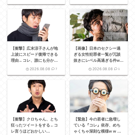
w w w
【衝撃】広末涼子さんが地
【画像】日本のセクシー過
上波にスピード復帰できる
ぎる女性犯罪者一覧が冗談
理由←コレ、誰にも分から
抜きにレベル高過ぎる件w w
ない模様w w w w w w w w
w w w w w w w
2026.08.08
2026.08.08
7
1
【衝撃】クロちゃん、とち
【緊急】今の若者に急増し
狂ったツイートをする←コ
ている『コレ』依存、めち
レ言うほどおかしい
ゃくちゃ深刻な模様w w w