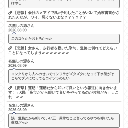
けやし
【悲報】会社のメアドで風○予約したことがバレて始末書書かさ
れたんだが、ワイ、悪くないよな？？？？？？
名無しの源さん
2026.08.09
このコケかたおもろかった
【悲報】女さん、歩行者を轢いた挙句、道路に倒れてどえらい
ことになってしまうw w w w w w w
名無しの源さん
2026.08.09
コンクリから人へのせいでインフラがズタズタになって下水管がそ
こらでダメになってるコイツラのせい
【衝撃】蓮舫「蓮舫だから叩いて良いという報道に向き合いま
す！」X民「高市だから叩いて良いをやってるのがお前だろ」←こ
れ…w w
名無しの源さん
2026.08.09
誤 蓮舫だから叩いていい正 異常なこと言ってるやつを叩いたら
蓮舫だった