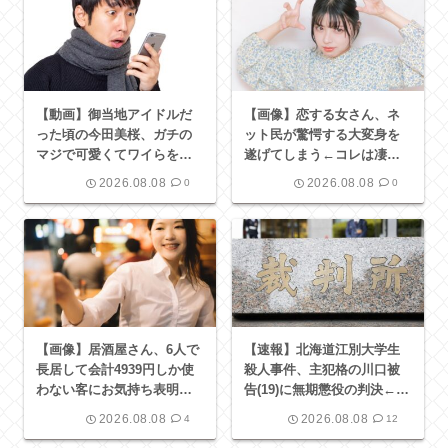
【動画】御当地アイドルだ
【画像】恋する女さん、ネ
った頃の今田美桜、ガチの
ット民が驚愕する大変身を
マジで可愛くてワイらをび
遂げてしまう←コレは凄過
びらせまくってしまうw w
ぎるw w w w w w w w
2026.08.08
2026.08.08
0
0
w w w w w w
【画像】居酒屋さん、6人で
【速報】北海道江別大学生
長居して会計4939円しか使
殺人事件、主犯格の川口被
わない客にお気持ち表明し
告(19)に無期懲役の判決←こ
てしまう←コレどっちが悪
れ、妥当だと思
2026.08.08
2026.08.08
4
12
いんや？？？？？？
う？？？？？？