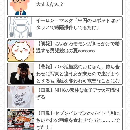
大丈夫なん？
イーロン・マスク「中国のロボットはデ
タラメで遠隔操作してるだけ」
【朗報】ちいかわモモンガきっかけで精
通する男児続出の夏wwwww
【悲報】パパ活疑惑のおじさん、待ち合
わせに写真と違う女が来たので逃げよう
とするも眼鏡を奪われ可哀想なことにな
っているところを激写されてしまう…
【画像】NHKの素朴な女子アナが可愛す
ぎる
【画像】セブンイレブンのバイト「AIに
ちいかわの画像を食わせてっと………で
きた！」