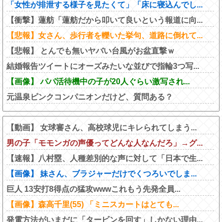
「女性が排泄する様子を見たくて」「床に寝込んでし...
【衝撃】蓮舫「蓮舫だから叩いて良いという報道に向...
【悲報】女さん、歩行者を轢いた挙句、道路に倒れて...
【悲報】 とんでも無いヤバい台風がお盆直撃ｗ
結婚報告ツイートにオーズみたいな並びで指輪3つ写...
【画像】 パパ活待機中の子が20人ぐらい激写され...
元温泉ピンクコンパニオンだけど、質問ある？
【動画】 女球審さん、高校球児にキレられてしまう...
男の子「モモンガの声優ってどんな人なんだろ」→グ...
【速報】八村塁、人種差別的な声に対して「日本で生...
【画像】 妹さん、ブラジャーだけでくつろいでしま...
巨人 13安打8得点の猛攻wwwこれもう先発全員...
【画像】森高千里(55) 「ミニスカートはとても...
発電方法がいまだに「タービンを回す」しかない理由...