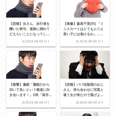
【悲報】女さん、歩行者を
【画像】森高千里(55) 「ミ
轢いた挙句、道路に倒れて
ニスカートはとてもムリよ
どえらいことになってしま
若い子には負けるわ」←ワ
うw w w w w w w
イらにはブッ刺さりまくっ
2026.08.09
2026.08.08
4
3
てしまうw w w w w w
【衝撃】蓮舫「蓮舫だから
【悲報】パパ活疑惑のおじ
叩いて良いという報道に向
さん、待ち合わせに写真と
き合います！」X民「高市だ
違う女が来たので逃げよう
から叩いて良いをやってる
とするも眼鏡を奪われ可哀
2026.08.08
2026.08.08
5
0
のがお前だろ」←これ…w w
想なことになっているとこ
ろを激写されてしまう…