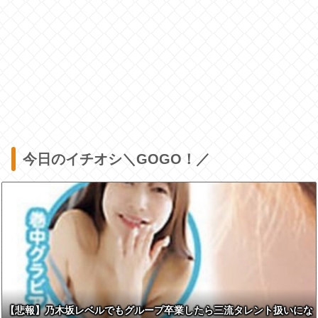
今日のイチオシ＼GOGO！／
【悲報】乃木坂レベルでもグループ卒業したら三流タレント扱いにな