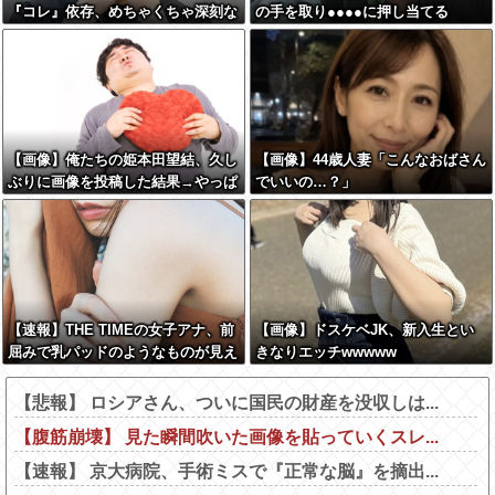
『コレ』依存、めちゃくちゃ深刻な
の手を取り●●●●に押し当てる
模様w w w w w w w w w w
【画像】俺たちの姫本田望結、久し
【画像】44歳人妻「こんなおばさん
ぶりに画像を投稿した結果→やっぱ
でいいの…？」
りワイらの姫だったw w w w w w
w w w w
【速報】THE TIMEの女子アナ、前
【画像】ドスケベJK、新入生とい
屈みで乳パッドのようなものが見え
きなりエッチwwwww
てしまう
【悲報】 ロシアさん、ついに国民の財産を没収しは...
【腹筋崩壊】 見た瞬間吹いた画像を貼っていくスレ...
【速報】 京大病院、手術ミスで『正常な脳』を摘出...