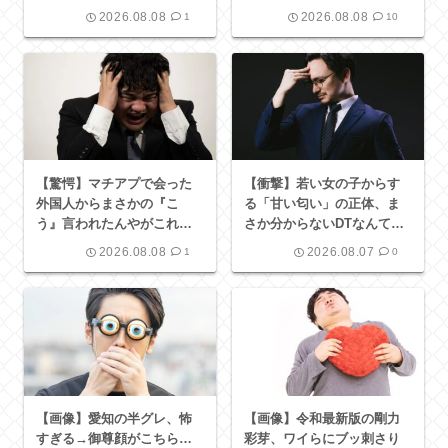
か？？？？？？
w w w w w w w
2026.08.08
2026.08.08
1
10
【驚愕】マチアプで会った
【衝撃】若い女の子からす
外国人からまさかの『こ
る「甘い匂い」の正体、ま
う』言われたんやがこれワ
さか分からないDTなんてお
イ詰みか？？？？？？？
らんよな？よな？w w w w
2026.08.08
2026.08.07
1
0
w w w w w w w
【画像】愛知の半グレ、怖
【画像】令和最新版の剛力
すぎる→御尊顔がこちら…
彩芽、ワイらにブッ刺さり