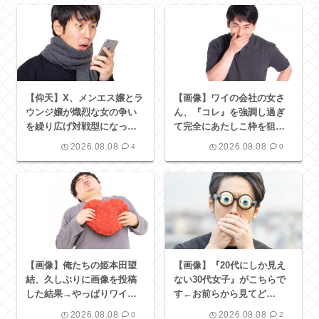
【仰天】X、メンエス嬢とラ
【画像】ワイの会社の女さ
ウンジ嬢が熾烈な女の争い
ん、『コレ』を強調し過ぎ
を繰り広げ対戦型になって
て完全にあたしこ枠を狙っ
しまうw w w w w w w w
てるんだがw w w w w w w
2026.08.08
2026.08.08
4
0
w w w w w
【画像】俺たちの姫本田望
【画像】『20代にしか見え
結、久しぶりに画像を投稿
ない30代女子』がこちらで
した結果→やっぱりワイら
す←お前らから見てど
の姫だったw w w w w w w
う？？？？？？？
2026.08.08
2026.08.08
0
2