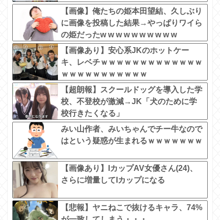
【画像】俺たちの姫本田望結、久しぶり
に画像を投稿した結果→やっぱりワイら
の姫だったw w w w w w w w w w
【画像あり】安心系JKのホットケー
キ、レベチｗｗｗｗｗｗｗｗｗｗｗｗｗ
ｗｗｗｗｗｗｗｗｗｗｗ
【超朗報】スクールドッグを導入した学
校、不登校が激減→JK「犬のために学
校行きたくなる」
みい山作者、みいちゃんでチー牛なので
はという疑惑が生まれるｗｗｗｗｗｗｗ
【画像あり】IカップAV女優さん(24)、
さらに増量してIカップになる
【悲報】ヤニねこで抜けるキャラ、74%
が一致してしまう・・・