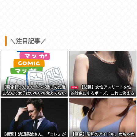
＼注目記事／
【画像】まんさん「パパ活してた過
【悲報】女性アスリートを性
NEW
去なんて女子はいちいち覚えてない
的対象にするポーズ、これに決まる
から」
【衝撃】浜辺美波さん、『コレ』が
【画像】昭和のアイドル、めちゃめ