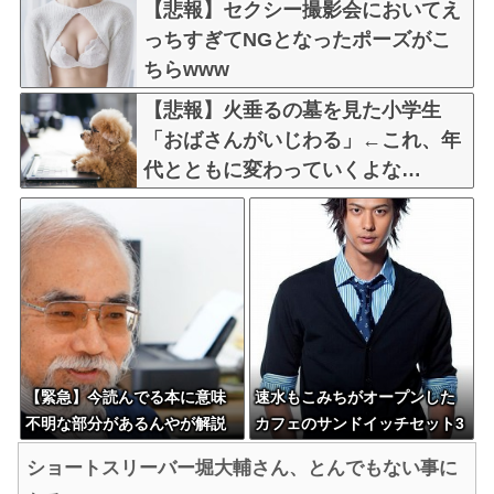
【悲報】セクシー撮影会においてえ
っちすぎてNGとなったポーズがこ
ちらwww
【悲報】火垂るの墓を見た小学生
「おばさんがいじわる」←これ、年
代とともに変わっていくよな…
【緊急】今読んでる本に意味
速水もこみちがオープンした
不明な部分があるんやが解説
カフェのサンドイッチセット3
してほしい
000円ｗｗｗｗｗ
ショートスリーバー堀大輔さん、とんでもない事に