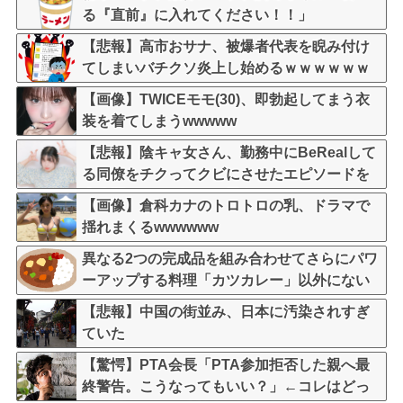
る『直前』に入れてください！！」
【悲報】高市おサナ、被爆者代表を睨み付け
てしまいバチクソ炎上し始めるｗｗｗｗｗｗ
ｗｗｗ
【画像】TWICEモモ(30)、即勃起してまう衣
装を着てしまうwwwww
【悲報】陰キャ女さん、勤務中にBeRealして
る同僚をチクってクビにさせたエピソードを
大公開←これガチだと思う？？？？？
【画像】倉科カナのトロトロの乳、ドラマで
揺れまくるwwwwww
異なる2つの完成品を組み合わせてさらにパワ
ーアップする料理「カツカレー」以外にない
【悲報】中国の街並み、日本に汚染されすぎ
ていた
【驚愕】PTA会長「PTA参加拒否した親へ最
終警告。こうなってもいい？」←コレはどっ