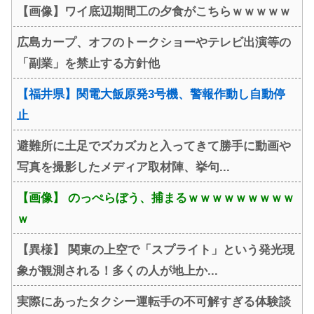
【画像】ワイ底辺期間工の夕食がこちらｗｗｗｗｗ
広島カープ、オフのトークショーやテレビ出演等の
「副業」を禁止する方針他
【福井県】関電大飯原発3号機、警報作動し自動停
止
避難所に土足でズカズカと入ってきて勝手に動画や
写真を撮影したメディア取材陣、挙句...
【画像】 のっぺらぼう、捕まるｗｗｗｗｗｗｗｗｗ
ｗ
【異様】 関東の上空で「スプライト」という発光現
象が観測される！多くの人が地上か...
実際にあったタクシー運転手の不可解すぎる体験談