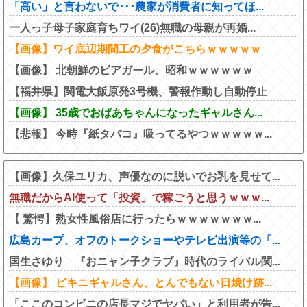
「高い」と言わないで･･･農家が消費者に知ってほ...
一人っ子母子家庭育ちワイ(26)無職の母親が再婚...
【画像】ワイ底辺期間工の夕食がこちらｗｗｗｗｗ
【画像】 北朝鮮のビアガール、昭和ｗｗｗｗｗｗ
【福井県】関電大飯原発3号機、警報作動し自動停止
【画像】 35歳でおばあちゃんになったギャルさん...
【悲報】 今時『紙タバコ』吸ってるやつｗｗｗｗｗ...
【画像】久保ユリカ、声優なのに脱いでお乳を見せて...
無職だからAI使って「投資」で稼ごうと思うｗｗｗ...
【 驚愕】熟女性風俗店に行ったらｗｗｗｗｗｗｗ...
広島カープ、オフのトークショーやテレビ出演等の「...
国生さゆり 『おニャン子クラブ』時代のライバル関...
【画像】 ビキニギャルさん、とんでもない日焼け跡...
「ここのコンビニの店長マジでヤバい」と利用者が告...