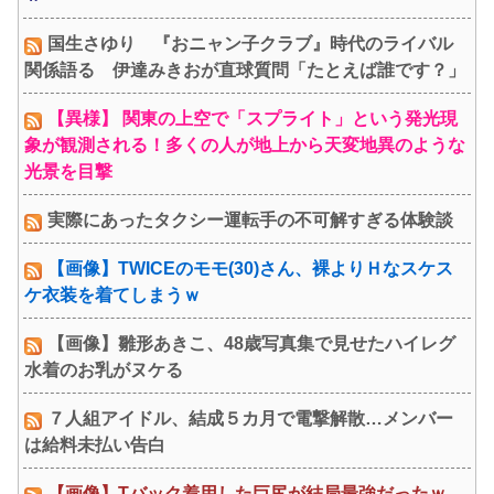
国生さゆり 『おニャン子クラブ』時代のライバル
関係語る 伊達みきおが直球質問「たとえば誰です？」
【異様】 関東の上空で「スプライト」という発光現
象が観測される！多くの人が地上から天変地異のような
光景を目撃
実際にあったタクシー運転手の不可解すぎる体験談
【画像】TWICEのモモ(30)さん、裸よりＨなスケス
ケ衣装を着てしまうｗ
【画像】雛形あきこ、48歳写真集で見せたハイレグ
水着のお乳がヌケる
７人組アイドル、結成５カ月で電撃解散…メンバー
は給料未払い告白
【画像】Tバック着用した巨尻が結局最強だったｗ