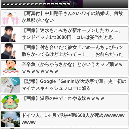
ｗｗｗｗｗｗｗｗｗｗｗｗｗｗｗｗｗ
【写真付】中川翔子さんのハワイの結婚式、何故
か旦那がいない
【画像】速水もこみちが新オープンしたカフェ、
サンドイッチ1つ3000円←コレは妥当だと思
う？？？？？？
【画像】付き合いたて彼女「ごめーんちょびっツ
散らかってるけど上がって～！」←お前らだった
らコレ別れるか？？？？？
辛辛魚（からからさかな）とかいうカップ麺ｗｗ
ｗｗｗｗｗｗｗｗ
【悲報】Google『Geminiが大赤字で草』史上初の
マイナスキャッシュフローに陥る
【画像】温泉の中でこれやる奴ｗｗｗｗ
ドイツ人、1ヶ月で熱中症9600人が死ぬwwwwww
wwww