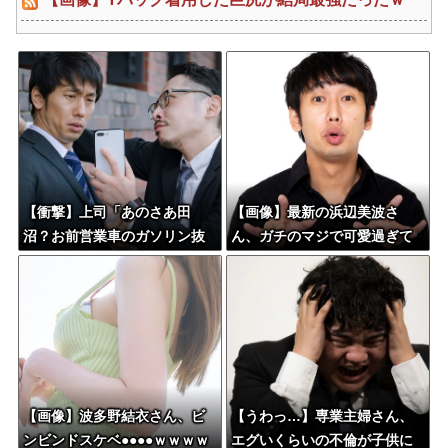
【衝撃】上司「あのさあ田
【画像】最新の浜辺美波さ
沼？お前営業車のガソリン抜
ん、ガチのマジで可愛過ぎて
いてない？」俺「はぁ？どう
ワイらをドキドキさせてしま
いうことすか？」上司「自分
うw w w w w w w
の車に入れ替えたりしてな
い？？」←これw w w w w w
【画像】波多野結衣さん、ビ
【うわっ…】専業主婦さん、
ンビンドスケベ●●●●ｗｗｗｗ
エグいくらいの不倫が子供に