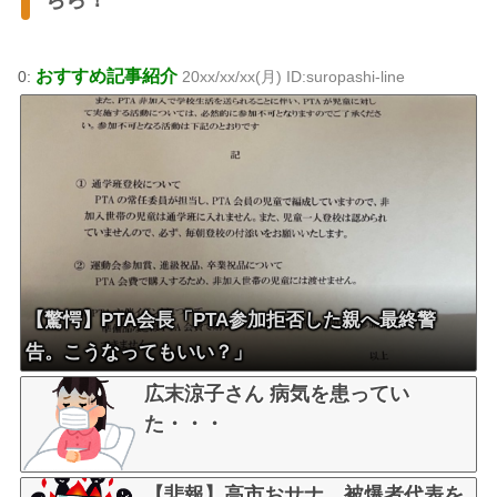
おすすめ記事紹介
0:
20xx/xx/xx(月) ID:suropashi-line
【驚愕】PTA会長「PTA参加拒否した親へ最終警
告。こうなってもいい？」
広末涼子さん 病気を患ってい
た・・・
【悲報】高市おサナ、被爆者代表を