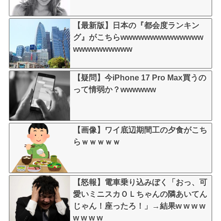
【最新版】日本の『都会度ランキン
グ』がこちらwwwwwwwwwwwwww
wwwwwwwwww
【疑問】今iPhone 17 Pro Max買うの
って情弱か？wwwwww
【画像】ワイ底辺期間工の夕食がこち
らｗｗｗｗｗ
【怒報】電車乗り込みぼく「おっ、可
愛いミニスカＯＬちゃんの隣あいてん
じゃん！座ったろ！」→結果w w w w
w w w w