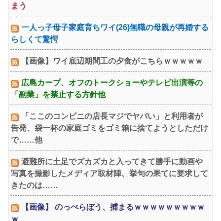
まう
一人っ子母子家庭育ちワイ(26)無職の母親が再婚する
らしくて驚愕
【画像】ワイ底辺期間工の夕食がこちらｗｗｗｗｗ
広島カープ、オフのトークショーやテレビ出演等の
「副業」を禁止する方針他
「ここのコンビニの店長マジでヤバい」と利用者が
告発、袋一杯の家庭ゴミをゴミ箱に捨てようとしただけ
で……他
避難所に土足でズカズカと入ってきて勝手に動画や
写真を撮影したメディア取材陣、挙句の果てに要求して
きたのは……
【画像】 のっぺらぼう、捕まるｗｗｗｗｗｗｗｗｗ
ｗ