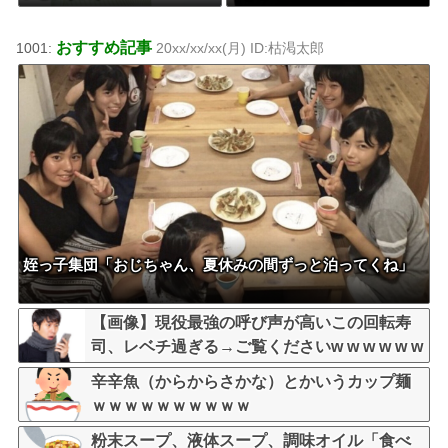
ｗｗｗｗｗｗ
ガチバレした結果…
おすすめ記事
1001:
20xx/xx/xx(月) ID:枯渇太郎
姪っ子集団「おじちゃん、夏休みの間ずっと泊ってくね」
【画像】現役最強の呼び声が高いこの回転寿
司、レベチ過ぎる→ご覧くださいw w w w w w
w
辛辛魚（からからさかな）とかいうカップ麺
ｗｗｗｗｗｗｗｗｗｗ
粉末スープ、液体スープ、調味オイル「食べ