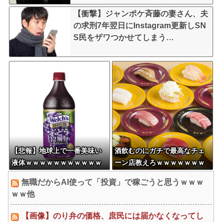
【衝撃】ジャンポケ斉藤の妻さん、夫
の求刑7年翌日にInstagram更新しSN
S民をザワつかせてしまう…
【悲報】地球上で一番美味い
酒飲むのにガチで最高なチェ
液体ｗｗｗｗｗｗｗｗｗｗｗ
ーン店教えろｗｗｗｗｗｗｗ
ｗｗｗｗｗｗｗｗｗｗｗｗｗ
ｗｗｗ
無職だからAI使って「投資」で稼ごうと思うｗｗｗ
ｗｗｗｗｗｗｗｗｗ
ｗｗ他
【画像】のり弁の価格、庶民には届かなくなってし