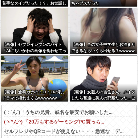
苦手なタイプだった！？←お世話し
ちゃブスだった
てあげたい弱男が大量沸きしてしま
うw w w w w w w w w
【画像】セブンイレブンのバイト
【画像】この女子中学生とお泊まり
「AIにちいかわの画像を食わせてっ
できるならいくら出せる？wwwww
と………できた！」→とんでもない
ものが出来上がってしまうw w w w
w
【画像】倉科カナのトロトロの乳、
【画像】女芸人の吉住さん、メイク
ドラマで揺れまくるwwwwww
したら普通に美人の部類だった→ご
覧くださいw w w w w w w w
(；´ん`)「うちの兄貴、戒名を最安でお願いした...
(ヽ^ん^) 「20万もするゲーミングPC買っち...
セルフレジやQRコードが使えない・・・急速な「デ...