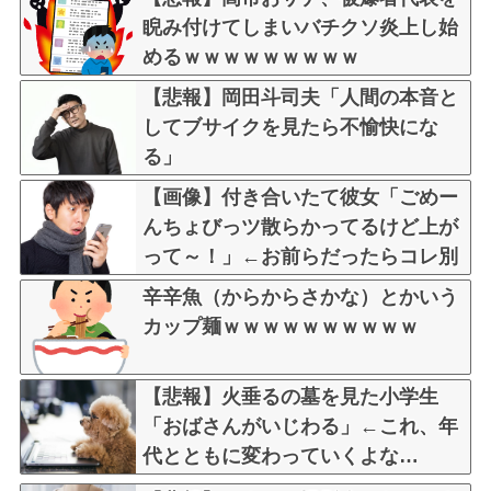
睨み付けてしまいバチクソ炎上し始
めるｗｗｗｗｗｗｗｗｗ
【悲報】岡田斗司夫「人間の本音と
してブサイクを見たら不愉快にな
る」
【画像】付き合いたて彼女「ごめー
んちょびっツ散らかってるけど上が
って～！」←お前らだったらコレ別
れるか？？？？？
辛辛魚（からからさかな）とかいう
カップ麺ｗｗｗｗｗｗｗｗｗｗ
【悲報】火垂るの墓を見た小学生
「おばさんがいじわる」←これ、年
代とともに変わっていくよな…