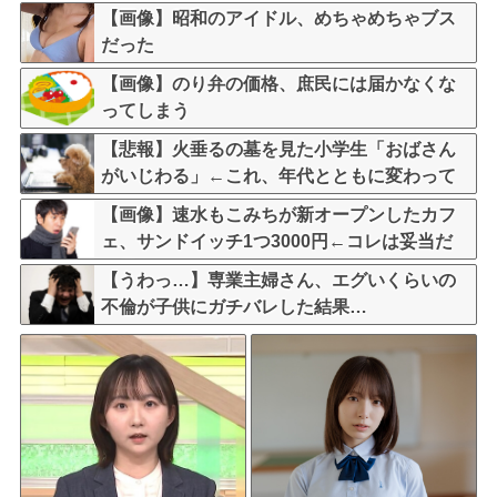
ちが悪いのか？大論争が巻き起こってしま
【画像】昭和のアイドル、めちゃめちゃブス
う…
だった
【画像】のり弁の価格、庶民には届かなくな
ってしまう
【悲報】火垂るの墓を見た小学生「おばさん
がいじわる」←これ、年代とともに変わって
いくよな…
【画像】速水もこみちが新オープンしたカフ
ェ、サンドイッチ1つ3000円←コレは妥当だ
と思う？？？？？？
【うわっ…】専業主婦さん、エグいくらいの
不倫が子供にガチバレした結果…