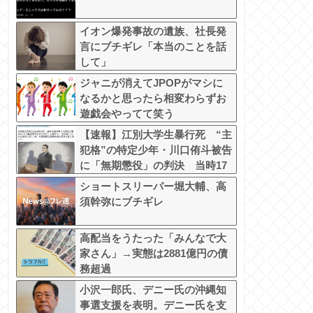
イオン爆発事故の遺族、社長発
言にブチギレ「本当のことを話
して」
ジャニが消えてJPOPがマシに
なるかと思ったら相変わらずお
遊戯会やってて笑う
【速報】江別大学生暴行死 “主
犯格”の特定少年・川口侑斗被告
に「無期懲役」の判決 当時17
歳少年に「懲役30年」の判決
ショートスリーパー堀大輔、高
須幹弥にブチギレ
高配当をうたった「みんなで大
家さん」→実態は2881億円の債
務超過
小沢一郎氏、デニー氏の沖縄知
事選支援を表明。デニー氏を支