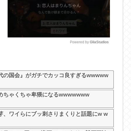
Powered by 
GliaStudios
M
u
t
代の国会』がガチでカッコ良すぎるwwwww
e
ちゃくちゃ卑猥になるwwwwwww
芽、ワイらにブッ刺さりまくりと話題にw w