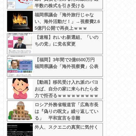
半数の株式を引き受ける
福岡県議会「海外旅行じゃな
い、海外活動だ！」→視察費2.6
5億円公開で再炎上ｗｗｗ
【速報】れいわ新選組、「いの
ちの党」に党名変更
【福岡】3年間で2億6500万円
福岡県議会「海外視察費」公表
【動画】移民受け入れ派のパヨ
おば、自分の家に来られたら全
力で拒否るｗｗｗｗｗｗｗｗｗ
ｗｗｗ
ロシア外務省報道官「広島市長
は『偽りの呪文』繰り返してい
る」 平和宣言を非難
外人、スクエニの真実に気付く