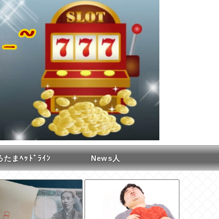
たまﾍｯﾄﾞﾗｲﾝ
News人