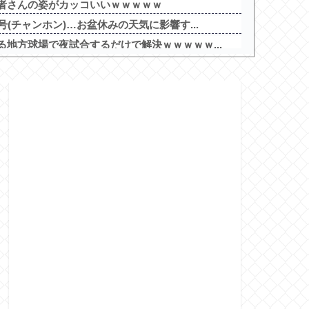
者さんの姿がカッコいいｗｗｗｗｗ
(チャンホン)…お盆休みの天気に影響す...
地方球場で夜試合するだけで解決ｗｗｗｗｗ...
らだった時にありがちなことｗｗｗｗｗ他
者さんの姿がカッコいいｗｗｗｗｗ
ントで一番気持ち悪いポストを教えて」→超...
グ風林火山 大海戦の巻」試打動画が公開！
べきスロット
を照らす者」スペック詳細！ATは平均7...