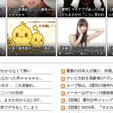
すぎ
れいわ新選組、ついに解体ｗｗ
【驚愕】マチアプで会った外国
【
ｗｗｗｗｗ
人からまさかの『こう』言われ
ら
たんやがこれワイ詰み
と
か？？？？？？？
る？
w 
ん、
生食が最悪最凶なのって豚肉ら
【画像】ディズニーのおいなり
【
牛を
しいな
巻（600円）、流石にアレすぎ
の
 w
て賛否両論の大炎上をしてしま
で
うw w w w w w w
w 
でわからなくて怖い
最新の日本人が減り、外国人
なかった件ｗｗｗｗｗ...
テレビ大好き高齢者の｢テ
す ← これ前触れ...
カープ秋山、2度目の海外F
←こいつの目的
メーカーはデカヘソ8個保
まさか分からないDT...
【悲報】 週刊少年ジャンプさ
場所でデモをしてしまう
【悲報】NISA民、『オルカン』