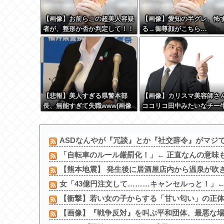
【画像】お前らこの超美人容疑
【画像】愛知の半グレ、怖
者が、整形か否か判定して！！
る→御尊顔がこちら…
→画像がこちらw w w w w w
w w w w
【悲報】美人すぎる県警本部
【画像】カリスマ美容師さ
長、無能すぎて失職www(画像
ココリコ田中みたいなチー
あり)
大変身させた結果がこちらw
w w w w w w w w w
ASDなんやが『冗談』とか『社交辞令』がマジ
「自転車のルール厳罰化！」← 正直なんの意味も
【熊本地震】 発生後に居酒屋店内から温泉が吹き出
女「43億円注文して………キャンセルっと！」
【衝撃】若い女の子からする「甘い匂い」の正体、
【画像】『戦争反対』を叫ぶ平和団体、最悪な