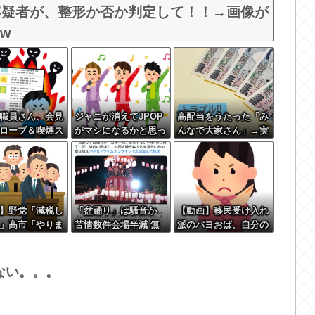
容疑者が、整形か否か判定して！！→画像が
 w
職員さん、会見
ジャニが消えてJPOP
高配当をうたった「み
ローブ＆喫煙ス
がマシになるかと思っ
んなで大家さん」→実
で対応してしま
たら相変わらずお遊戯
態は2881億円の債務超
上ｗ
会やってて笑う
過
】野党「減税し
「盆踊り」は騒音か
【動画】移民受け入れ
」高市「やりま
苦情数件会場半減 無
派のパヨおば、自分の
党「無責任な減
音の中イヤホンから流
家に来られたら全力で
めろ！財源はど
れる曲に合わせ踊るサ
拒否るｗｗｗｗｗｗｗ
????」
イレント盆ダンスも
ｗｗｗｗｗ
ない。。。