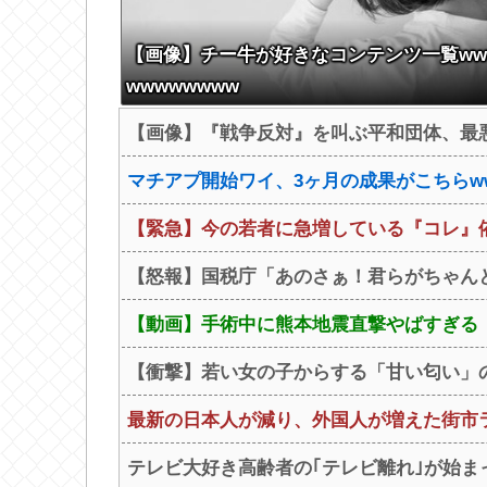
【画像】チー牛が好きなコンテンツ一覧ww
wwwwwwww
【画像】『戦争反対』を叫ぶ平和団体、最
マチアプ開始ワイ、3ヶ月の成果がこちらww
【緊急】今の若者に急増している『コレ』依存、
【怒報】国税庁「あのさぁ！君らがちゃんと
【動画】手術中に熊本地震直撃やばすぎる
【衝撃】若い女の子からする「甘い匂い」の
最新の日本人が減り、外国人が増えた街市ラ
テレビ大好き高齢者の｢テレビ離れ｣が始ま