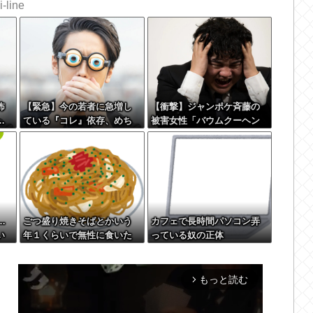
-line
怖
【緊急】今の若者に急増し
【衝撃】ジャンポケ斉藤の
…
ている『コレ』依存、めち
被害女性「バウムクーヘン
ゃくちゃ深刻な模様w w w
売ったりTikTokライブして
w w w w w w w
てムカついたから示談しな
かった」←コレってさ…
…
ごつ盛り焼きそばとかいう
カフェで長時間パソコン弄
い
年１くらいで無性に食いた
っている奴の正体
くなるやつｗｗｗｗｗｗｗ
ｗ