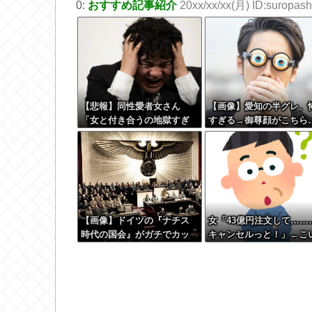
0:
おすすめ記事紹介
20xx/xx/xx(月) ID:suropashi
【悲報】同性愛者女さん
【画像】愛知の半グレ、
「女と付き合うの地獄すぎ
すぎる→御尊顔がこちら
る、男はどうやって耐えて
んの？」←コレは同意せざ
るおえないと話題に
【画像】ドイツの『ナチス
女「43億円注文して……
時代の国会』がガチでカッ
キャンセルっと！」←こ
コ良すぎるwwwwwww
つの目的