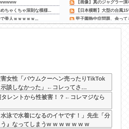
wwwww
【画像】真のジャグラー演
ちゃくちゃ深刻な模様...
【日本横断】大型の台風15号
で美人ｗｗｗｗｗ...
甲子園熱中症問題、余ってる
らこうなるｗｗｗｗ
デスノートの主人公がお前
【画像】真のジャグラー演
誰にも知られなくても...
X民「Grok、俺のアカウ
っちゃ見られたw」
【新台】ネット「Lモグモ
さんの乳をモロ映し
ワイが明日3万で勝負する
うｗ
【新台】サンセイ「L牙狼 闇
女性「バウムクーヘン売ったりTikTok
ら示談しなかった」←コレってさ…
演タレントから性被害！？←コレマジなら
！水泳で水着になるのイヤです！」先生「分
なってしまうw w w w w w w