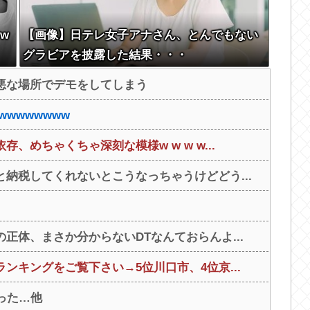
w
【画像】日テレ女子アナさん、とんでもない
グラビアを披露した結果・・・
悪な場所でデモをしてしまう
wwwwwww
めちゃくちゃ深刻な模様w w w w...
納税してくれないとこうなっちゃうけどどう...
正体、まさか分からないDTなんておらんよ...
ンキングをご覧下さい→5位川口市、4位京...
った…他