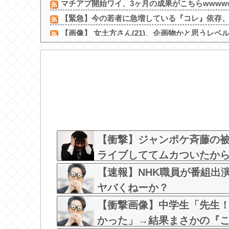
マチアプ開始ワイ、3ヶ月の成果がこちらwwww
【緊急】今の若者に急増している『コレ』依存、め
【画像】 女土方さん(21)、企画物かと思うレベル
台湾の女の子に名前と住所聞かれたから教えた
【悲報】 ロシア、じわじわと逝き始める
中居正広さん、熊本に多額の寄付していた。知人「
【画像】まま「なんかプール入ってたら学生にめ
【画像】スカパーさん、野球中継で子連れママ
【動画】あのちゃん、放送事故を起こしてしま
【ﾒﾛﾒﾛ】杉山結菜ちゃんとスイカwww
【衝撃】ジャンポケ斉藤の被害
ライブしててムカついたか
【速報】NHK職員が番組出
ヤバくねーか？
【衝撃画像】中学生「先生
かった」→結果まさかの『こう』