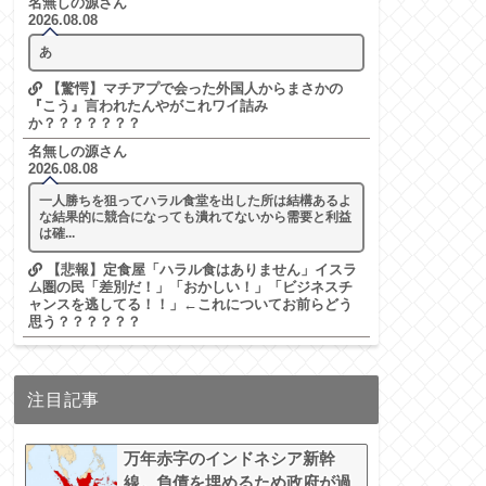
名無しの源さん
2026.08.08
あ
【驚愕】マチアプで会った外国人からまさかの
『こう』言われたんやがこれワイ詰み
か？？？？？？？
名無しの源さん
2026.08.08
一人勝ちを狙ってハラル食堂を出した所は結構あるよ
な結果的に競合になっても潰れてないから需要と利益
は確...
【悲報】定食屋「ハラル食はありません」イスラ
ム圏の民「差別だ！」「おかしい！」「ビジネスチ
ャンスを逃してる！！」←これについてお前らどう
思う？？？？？？
注目記事
万年赤字のインドネシア新幹
線。負債を埋めるため政府が過