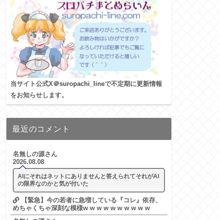
当サイト公式X
＠suropachi_line
で不定期に更新情報
をお知らせします。
最近のコメント
名無しの源さん
2026.08.08
AIにそれはネットにありませんと答えられてそれがAI
の限界なのかと気が付いた
【緊急】今の若者に急増している『コレ』依存、
めちゃくちゃ深刻な模様w w w w w w w w w w