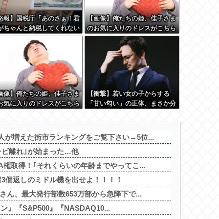
怒報】国税庁「あのさぁ！君
【画像】俺たちの姫、佳子さま
がちゃんと納税してくれない
のお気に入りのドレスがこちら
こうなっちゃうけどどうす
です←コレは可愛過ぎるw w w
！」←これw w w w w w
w w w w w
w
画像】俺たちの姫、佳子さま
【衝撃】若い女の子からする
お気に入りのドレスがこちら
「甘い匂い」の正体、まさか分
す←コレは可愛過ぎるw w w
からないDTなんておらんよ
w w w w
な？よな？w w w w w w w w
w w w
が増えた街市ランキングをご覧下さい→5位...
レビ離れ｣が始まった…他
A権取得！｢それくらいの年齢までやってこ...
留3個返しのミドル機を出せよ！！！！
ん、最大発行部数653万部から急降下で...
『S&P500』『NASDAQ10...