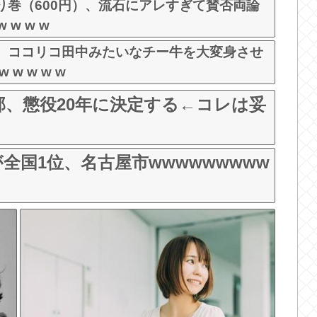
り巻（600円）、流石にアレすぎて賛否両論
w w w
、ココリコ田中みたいなチー牛を大変身させ
 w w w w
、懲役20年に決定する←コレは妥
全国1位、名古屋市wwwwwwwww