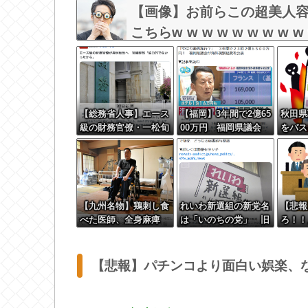
【画像】お前らこの超美人
こちらw w w w w w w w w
【総務省人事】エース
【福岡】3年間で2億65
秋田県
級の財務官僚・一松旬
00万円 福岡県議会
をバス
氏が“異例転出”へ 官
「海外視察費」公表
タイル
邸幹部「協力的でなか
い大炎
ったから」
【九州名物】鶏刺し食
れいわ新選組の新党名
【悲報
べた医師、全身麻痺
は「いのちの党」 旧
ろ！！
へ…「死んだほうが良
グッズ半額で販売 ど
す」野
かった」
うなる秘書給与疑惑
税はや
うする
【悲報】パチンコより面白い娯楽、