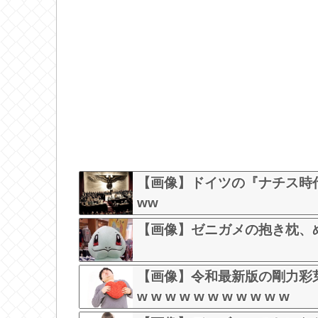
【画像】ドイツの『ナチス時
ww
【画像】ゼニガメの抱き枕、め
【画像】令和最新版の剛力彩
w w w w w w w w w w w