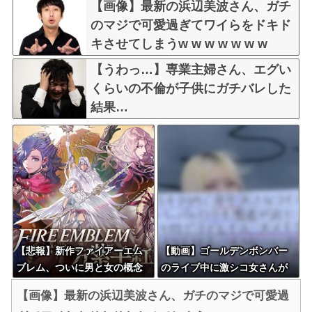
【画像】最新の浜辺美波さん、ガチ
のマジで可愛過ぎてワイらをドキド
キさせてしまうw w w w w w w
【うわっ…】専業主婦さん、エグい
くらいの不倫が子供にガチバレした
結果…
【悲報】新作ファイアーエム
【動画】ゴールデンボンバー
ブレム、ついに男と女の概念
のライブ中に激シコ女さんが
が消滅ｗｗｗｗ
乱入してしまうｗｗｗｗｗ
【画像】最新の浜辺美波さん、ガチのマジで可愛過