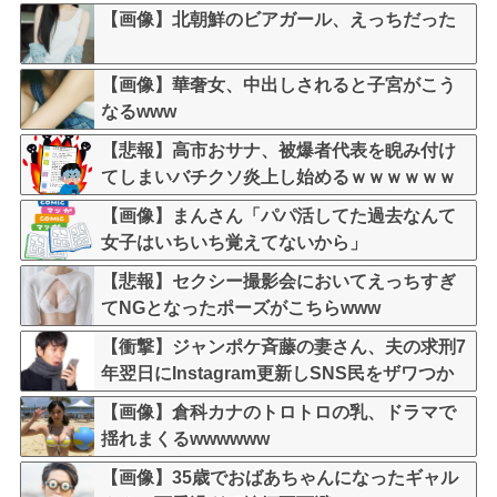
【画像】北朝鮮のビアガール、えっちだった
【画像】華奢女、中出しされると子宮がこう
なるwww
【悲報】高市おサナ、被爆者代表を睨み付け
てしまいバチクソ炎上し始めるｗｗｗｗｗｗ
ｗｗｗ
【画像】まんさん「パパ活してた過去なんて
女子はいちいち覚えてないから」
【悲報】セクシー撮影会においてえっちすぎ
てNGとなったポーズがこちらwww
【衝撃】ジャンポケ斉藤の妻さん、夫の求刑7
年翌日にInstagram更新しSNS民をザワつか
せてしまう…
【画像】倉科カナのトロトロの乳、ドラマで
揺れまくるwwwwww
【画像】35歳でおばあちゃんになったギャル