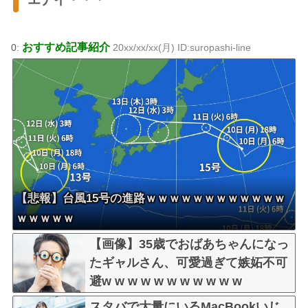
おすすめ記事紹介
0:
20xx/xx/xx(月) ID:suropashi-line
【悲報】台風15号の進路ｗｗｗｗｗｗｗｗｗｗｗｗ
ｗｗｗｗｗ
【画像】35歳でおばあちゃんになっ
たギャルさん、可愛過ぎて嫉妬不可
避w w w w w w w w w w w
スタバで大量にいるMacBookいじ