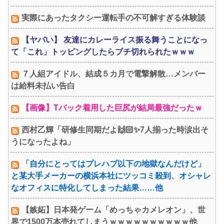
実際にあったタクシー運転手の不可解すぎる体験談
【ヤバい】 友達にカレーライス振る舞うことになっ
て「これ」トッピングしたらブチ切れられたｗｗｗ
７人組アイドル、結成５カ月で電撃解散…メンバー
は給料未払い告白
【画像】Tバック着用した巨尻が結局最強だったｗ
西村乙輝「研修生同期だよ🙌🏻✨7人揃った時涙出そ
うになったよね」
「自分にとってはプレハブ以下の地獄なんだけど」
と某大手メーカーの横浜本社にツッコミ殺到、オシャレ
なオフィスに特化してしまった結果……他
【嫉妬】日本発ゲーム「めっちゃカメレオン」、世
界で1500万本売れてしまうｗｗｗｗｗｗｗｗｗｗ他