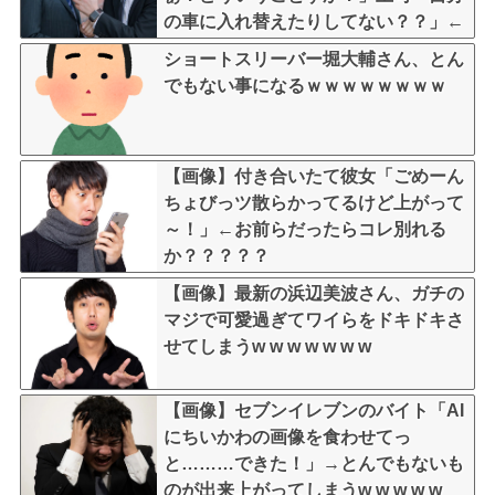
の車に入れ替えたりしてない？？」←
これw w w w w w
ショートスリーバー堀大輔さん、とん
でもない事になるｗｗｗｗｗｗｗｗ
【画像】付き合いたて彼女「ごめーん
ちょびっツ散らかってるけど上がって
～！」←お前らだったらコレ別れる
か？？？？？
【画像】最新の浜辺美波さん、ガチの
マジで可愛過ぎてワイらをドキドキさ
せてしまうw w w w w w w
【画像】セブンイレブンのバイト「AI
にちいかわの画像を食わせてっ
と………できた！」→とんでもないも
のが出来上がってしまうw w w w w