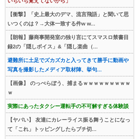
いちいち覚えてないから」
【衝撃】「史上最大のデマ、流言飛語」と聞いて思
いつくのは？→大体一致する件w w...
【朗報】藤商事開発室の独り言にてスマスロ禁書目
録2の「隠しボイス」&「隠し楽曲（...
避難所に土足でズカズカと入ってきて勝手に動画や
写真を撮影したメディア取材陣、挙句...
【画像】 のっぺらぼう、捕まるｗｗｗｗｗｗｗｗｗ
ｗ
実際にあったタクシー運転手の不可解すぎる体験談
【ヤバい】 友達にカレーライス振る舞うことになっ
て「これ」トッピングしたらブチ切...