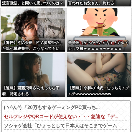
流言飛語」と聞いて思いつくのは？
言われたお父さん、終わる
→大体一致する件w w w w w w w
【驚愕】PTA会長「PTA参加拒否し
辛辛魚（からからさかな）とかいう
た親へ最終警告。こうなってもい
カップ麺ｗｗｗｗｗｗｗｗｗｗ
い？」←コレはどっちが悪いのか？
大論争が巻き起こってしまう…
【速報】齋藤飛鳥さんえっちな下
【朗報】令和の14歳、むっちりムチ
着、特定される
ムチwwwwwwwwwwww
(ヽ^ん^) 「20万もするゲーミングPC買っち...
セルフレジやQRコードが使えない・・・急速な「デ...
ソシャゲ会社「ひょっとして日本人はそこまでゲーム...