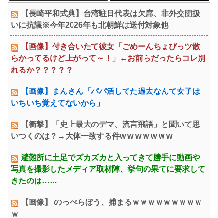
ｗｗｗｗｗｗ
ｗｗｗｗｗｗｗｗｗｗｗｗｗ
【長崎平和式典】台湾駐日代表は欠席、非外交団扱
ｗｗｗｗ
いに抗議※今年2026年も北朝鮮は送付対象他
【画像】付き合いたて彼女「ごめーんちょびっツ散
らかってるけど上がって～！」←お前らだったらコレ別
れるか？？？？？
【画像】まんさん「パパ活してた過去なんて女子は
いちいち覚えてないから」
【衝撃】「史上最大のデマ、流言飛語」と聞いて思
いつくのは？→大体一致する件w w w w w w w
避難所に土足でズカズカと入ってきて勝手に動画や
写真を撮影したメディア取材陣、挙句の果てに要求して
きたのは……
【画像】 のっぺらぼう、捕まるｗｗｗｗｗｗｗｗｗ
ｗ