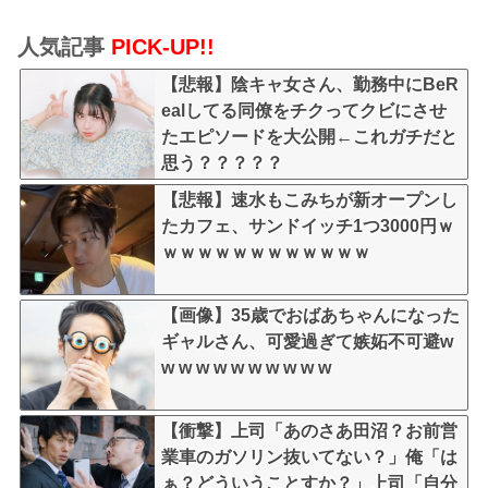
人気記事
PICK-UP!!
【悲報】陰キャ女さん、勤務中にBeR
ealしてる同僚をチクってクビにさせ
たエピソードを大公開←これガチだと
思う？？？？？
【悲報】速水もこみちが新オープンし
たカフェ、サンドイッチ1つ3000円ｗ
ｗｗｗｗｗｗｗｗｗｗｗｗ
【画像】35歳でおばあちゃんになった
ギャルさん、可愛過ぎて嫉妬不可避w
w w w w w w w w w w
【衝撃】上司「あのさあ田沼？お前営
業車のガソリン抜いてない？」俺「は
ぁ？どういうことすか？」上司「自分