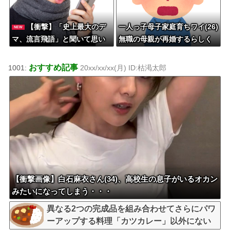
【衝撃】「史上最大のデ
一人っ子母子家庭育ちワイ(26)
NEW
マ、流言飛語」と聞いて思い
無職の母親が再婚するらしく
つくのは？→大体一致する件w
て驚愕
w w w w w w
おすすめ記事
1001:
20xx/xx/xx(月) ID:枯渇太郎
【衝撃画像】白石麻衣さん(34)、高校生の息子がいるオカン
みたいになってしまう・・・
異なる2つの完成品を組み合わせてさらにパワ
ーアップする料理「カツカレー」以外にない