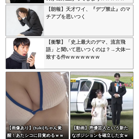
【朗報】天才ワイ、『デブ禁止』のマ
チアプを思いつく
【衝撃】「史上最大のデマ、流言飛
語」と聞いて思いつくのは？→大体一
致する件w w w w w w w
【画像あり】(tuki)ちゃん覚
【動画】声優芸人という新た
醒！あたシコに目覚めるｗｗ
なポジションを確立した女ｗ