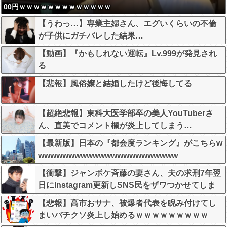
00円ｗｗｗｗｗｗｗｗｗｗｗｗｗ
【うわっ…】専業主婦さん、エグいくらいの不倫
が子供にガチバレした結果…
【動画】『かもしれない運転』Lv.999が発見され
る
【悲報】風俗嬢と結婚したけど後悔してる
【超絶悲報】東科大医学部卒の美人YouTuberさ
ん、直美でコメント欄が炎上してしまう…
【最新版】日本の『都会度ランキング』がこちらw
wwwwwwwwwwwwwwwwwwwwwww
【衝撃】ジャンポケ斉藤の妻さん、夫の求刑7年翌
日にInstagram更新しSNS民をザワつかせてしま
う…
【悲報】高市おサナ、被爆者代表を睨み付けてし
まいバチクソ炎上し始めるｗｗｗｗｗｗｗｗｗ