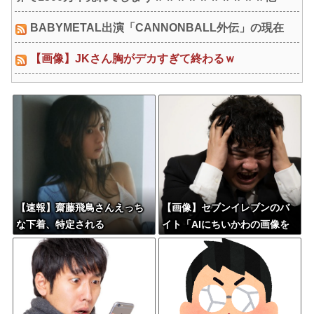
BABYMETAL出演「CANNONBALL外伝」の現在
【画像】JKさん胸がデカすぎて終わるｗ
【速報】齋藤飛鳥さんえっち
【画像】セブンイレブンのバ
な下着、特定される
イト「AIにちいかわの画像を
食わせてっと………でき
た！」→とんでもないものが
出来上がってしまうw w w w
w