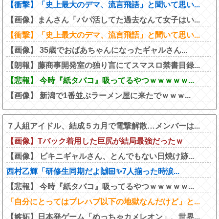
【衝撃】「史上最大のデマ、流言飛語」と聞いて思い...
【画像】まんさん「パパ活してた過去なんて女子はい...
【衝撃】「史上最大のデマ、流言飛語」と聞いて思い...
【画像】 35歳でおばあちゃんになったギャルさん...
【朗報】藤商事開発室の独り言にてスマスロ禁書目録...
【悲報】 今時『紙タバコ』吸ってるやつｗｗｗｗｗ...
【画像】 新潟で1番並ぶラーメン屋に来たでｗｗｗ...
７人組アイドル、結成５カ月で電撃解散…メンバーは...
【画像】Tバック着用した巨尻が結局最強だったｗ
【画像】 ビキニギャルさん、とんでもない日焼け跡...
西村乙輝「研修生同期だよ🙌🏻✨7人揃った時涙...
【悲報】 今時『紙タバコ』吸ってるやつｗｗｗｗｗ...
「自分にとってはプレハブ以下の地獄なんだけど」と...
【嫉妬】日本発ゲーム「めっちゃカメレオン」、世界...