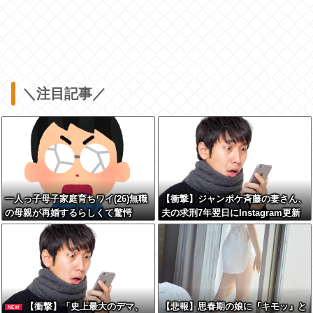
＼注目記事／
一人っ子母子家庭育ちワイ(26)無職
【衝撃】ジャンポケ斉藤の妻さん、
の母親が再婚するらしくて驚愕
夫の求刑7年翌日にInstagram更新
しSNS民をザワつかせてしまう…
【衝撃】「史上最大のデマ、
【悲報】思春期の娘に『キモッ』と
NEW