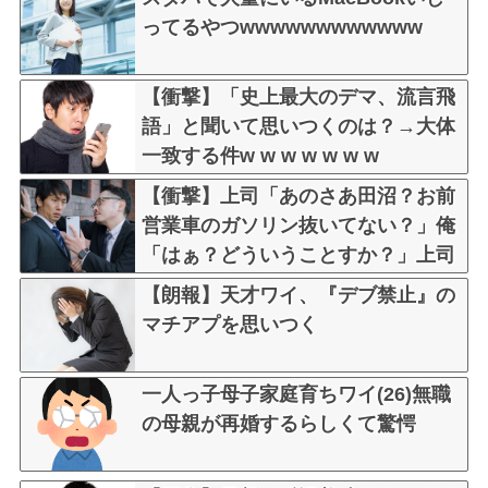
ってるやつwwwwwwwwwwww
【衝撃】「史上最大のデマ、流言飛
語」と聞いて思いつくのは？→大体
一致する件w w w w w w w
【衝撃】上司「あのさあ田沼？お前
営業車のガソリン抜いてない？」俺
「はぁ？どういうことすか？」上司
「自分の車に入れ替えたりしてな
【朗報】天才ワイ、『デブ禁止』の
い？？」←これw w w w w w
マチアプを思いつく
一人っ子母子家庭育ちワイ(26)無職
の母親が再婚するらしくて驚愕