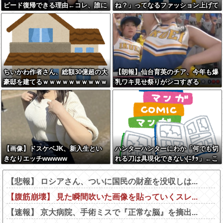
ピード復帰できる理由←コレ、誰に
ね？」ってなるファッション上げて
も分からない模様w w w w w w w
け
w
ちいかわ作者さん、総額30億超の大
【朗報】仙台育英のチア、今年も爆
豪邸を建てるｗｗｗｗｗｗｗｗｗｗ
乳ワキ見せ祭りがシコすぎる
ｗｗｗｗｗｗｗｗｗ
【画像】ドスケベJK、新入生とい
ハンターハンターにわか「何でも切
きなりエッチwwwww
れる刀は具現化できない(ﾆﾁｯ」←こ
れ
【悲報】 ロシアさん、ついに国民の財産を没収しは...
【腹筋崩壊】 見た瞬間吹いた画像を貼っていくスレ...
【速報】 京大病院、手術ミスで『正常な脳』を摘出...