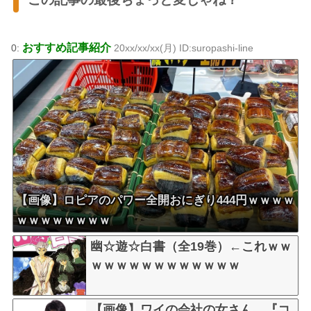
おすすめ記事紹介
0:
20xx/xx/xx(月) ID:suropashi-line
【画像】ロピアのパワー全開おにぎり444円ｗｗｗｗ
ｗｗｗｗｗｗｗｗ
幽☆遊☆白書（全19巻）←これｗｗ
ｗｗｗｗｗｗｗｗｗｗｗｗ
【画像】ワイの会社の女さん、『コ