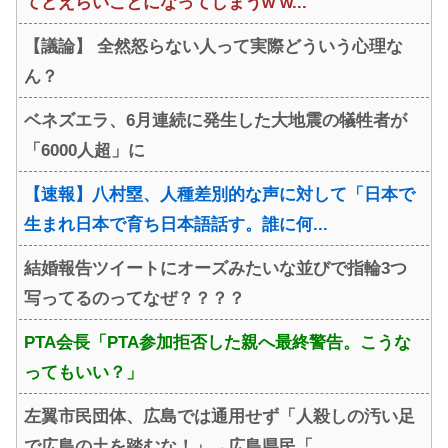
てどえらいことになってしまうw w...
【議論】 全然怒らない人って実際どういう心理な
ん？
ベネズエラ、6月連続に発生した大地震の犠牲者が
「6000人超」に
【速報】八村塁、人種差別的な声に対して「日本で
生まれ日本で育ち日本語話す。誰に何...
結婚報告ツイートにオーズみたいな並びで指輪3つ
写ってるのってなぜ？？？？
PTA会長「PTA参加拒否した親へ最終警告。こうな
ってもいい？」
左翼市民団体、広島では通用せず「人殺しの汚い足
で広島の土を踏むな！」→広島県民「...