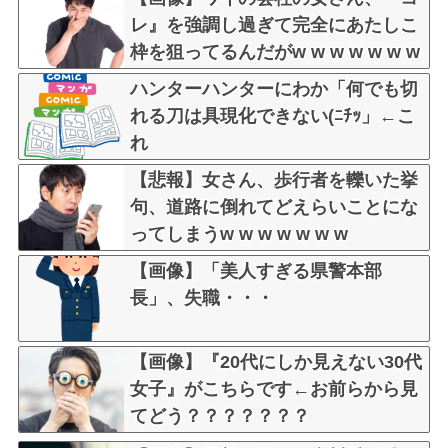
レ』を強調し過ぎて完全にあたしこ
枠を狙ってるんだがw w w w w w w
w w w w w
ハンターハンターにわか「何でも切
れる刀は具現化できない(ﾆﾁｯ」←こ
れ
【悲報】女さん、歩行者を轢いた挙
句、道路に倒れてどえらいことにな
ってしまうw w w w w w w
【画像】「美人すぎる県警本部
長」、失職・・・
【画像】『20代にしか見えない30代
女子』がこちらです←お前らから見
てどう？？？？？？？