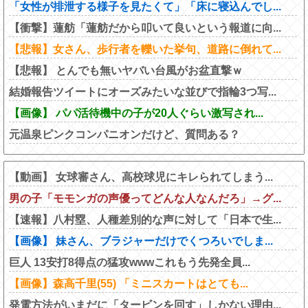
「女性が排泄する様子を見たくて」「床に寝込んでし...
【衝撃】蓮舫「蓮舫だから叩いて良いという報道に向...
【悲報】女さん、歩行者を轢いた挙句、道路に倒れて...
【悲報】 とんでも無いヤバい台風がお盆直撃ｗ
結婚報告ツイートにオーズみたいな並びで指輪3つ写...
【画像】 パパ活待機中の子が20人ぐらい激写され...
元温泉ピンクコンパニオンだけど、質問ある？
【動画】 女球審さん、高校球児にキレられてしまう...
男の子「モモンガの声優ってどんな人なんだろ」→グ...
【速報】八村塁、人種差別的な声に対して「日本で生...
【画像】 妹さん、ブラジャーだけでくつろいでしま...
巨人 13安打8得点の猛攻wwwこれもう先発全員...
【画像】森高千里(55) 「ミニスカートはとても...
発電方法がいまだに「タービンを回す」しかない理由...