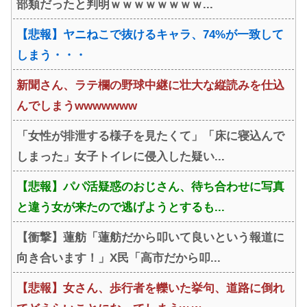
部類だったと判明ｗｗｗｗｗｗｗｗ...
【悲報】ヤニねこで抜けるキャラ、74%が一致して
しまう・・・
新聞さん、ラテ欄の野球中継に壮大な縦読みを仕込
んでしまうwwwwwww
「女性が排泄する様子を見たくて」「床に寝込んで
しまった」女子トイレに侵入した疑い...
【悲報】パパ活疑惑のおじさん、待ち合わせに写真
と違う女が来たので逃げようとするも...
【衝撃】蓮舫「蓮舫だから叩いて良いという報道に
向き合います！」X民「高市だから叩...
【悲報】女さん、歩行者を轢いた挙句、道路に倒れ