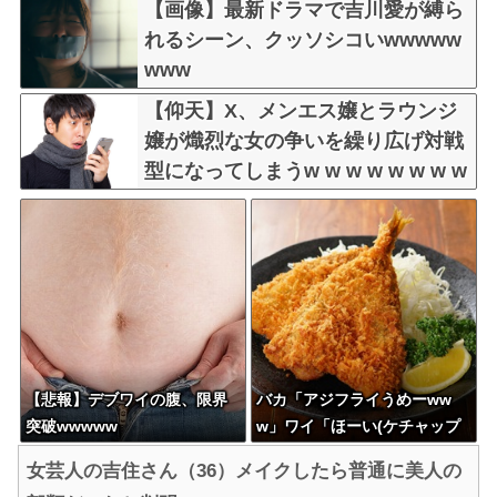
【画像】最新ドラマで吉川愛が縛ら
れるシーン、クッソシコいwwwww
www
【仰天】X、メンエス嬢とラウンジ
嬢が熾烈な女の争いを繰り広げ対戦
型になってしまうw w w w w w w w
【悲報】デブワイの腹、限界
バカ「アジフライうめーww
突破wwwww
w」ワイ「ほーい(ケチャップ
取り上げる)」
女芸人の吉住さん（36）メイクしたら普通に美人の