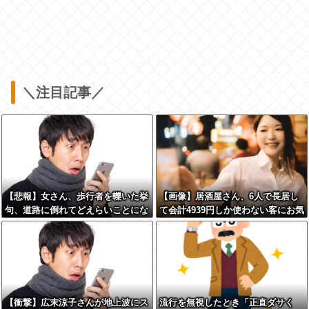
＼注目記事／
【悲報】女さん、歩行者を轢いた挙
【画像】居酒屋さん、6人で長居し
句、道路に倒れてどえらいことにな
て会計4939円しか使わない客にお気
ってしまうw w w w w w w
持ち表明してしまう←コレどっちが
悪いんや？？？？？？
【衝撃】広末涼子さんが地上波にス
流行を無視したとき「正直ダサく