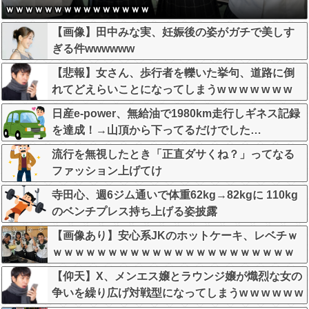
ｗｗｗｗｗｗｗｗｗｗｗｗｗｗｗ
【画像】田中みな実、妊娠後の姿がガチで美しす
ぎる件wwwwww
【悲報】女さん、歩行者を轢いた挙句、道路に倒
れてどえらいことになってしまうw w w w w w w
日産e-power、無給油で1980km走行しギネス記録
を達成！→山頂から下ってるだけでした…
流行を無視したとき「正直ダサくね？」ってなる
ファッション上げてけ
寺田心、週6ジム通いで体重62kg→82kgに 110kg
のベンチプレス持ち上げる姿披露
【画像あり】安心系JKのホットケーキ、レベチｗ
ｗｗｗｗｗｗｗｗｗｗｗｗｗｗｗｗｗｗｗｗｗｗ
ｗ
【仰天】X、メンエス嬢とラウンジ嬢が熾烈な女の
争いを繰り広げ対戦型になってしまうw w w w w w