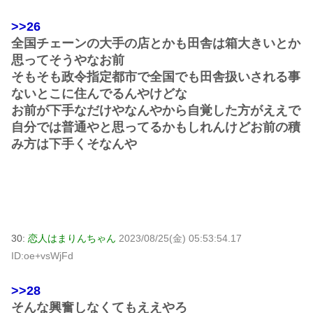
>>26
全国チェーンの大手の店とかも田舎は箱大きいとか
思ってそうやなお前
そもそも政令指定都市で全国でも田舎扱いされる事
ないとこに住んでるんやけどな
お前が下手なだけやなんやから自覚した方がええで
自分では普通やと思ってるかもしれんけどお前の積
み方は下手くそなんや
30:
恋人はまりんちゃん
2023/08/25(金) 05:53:54.17
ID:oe+vsWjFd
>>28
そんな興奮しなくてもええやろ