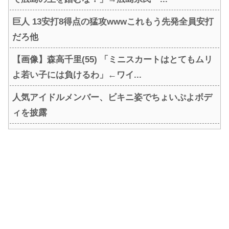
巨人 13安打8得点の猛攻wwwこれもう先発全員安打
だろ他
【画像】森高千里(55) 「ミニスカートはとてもムリ
よ若い子には負けるわ」←ワイ...
人気アイドルメンバー、ビキニ姿でちょいぷよボデ
ィを披露