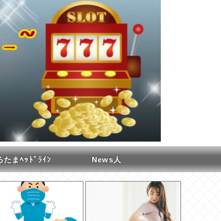
たまﾍｯﾄﾞﾗｲﾝ
News人