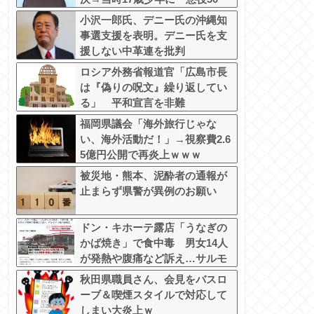
年」の判決
小沢一郎氏、デニー氏の沖縄知
事選支援を表明。デニー氏を支
援しない中革連を批判
ロシア外務省報道官「広島市長
は『偽りの呪文』繰り返してい
る」 平和宣言を非難
福岡県議会「海外旅行じゃな
い、海外活動だ！」→視察費2.6
5億円公開で再炎上ｗｗｗ
被災地・熊本、泥酔者の通報が
止まらず県警が異例のお願い
ドン・キホーテ露店「うなぎの
かば焼き」で食中毒 男女14人
が発熱や腹痛など訴え…サルモ
ネラ属の菌検出
秋田県職員さん、会見をバスロ
ーブ＆喫煙スタイルで対応して
しまい大炎上ｗ