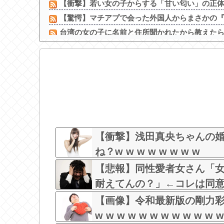
【衝撃】若い女の子からする「甘い匂い」の正体、
【驚愕】マチアプで会った外国人からまさかの『こ
台湾の女の子に名前と住所聞かれたから教えた
【悲報】 ロシア、じわじわと逝き始める
【画像】 女子バレー選手、ケツがデカすぎ警報
【画像】スカパーさん、野球中継で子連れママ
【動画】あのちゃん、放送事故を起こしてしま
中居正広さん、熊本に多額の寄付していた。知人「
【画像】ほぼ全裸なドスケベコスプレイヤーの
【ﾒﾛﾒﾛ】杉山結菜ちゃんとスイカwww
【衝撃】浅田真央ちゃんの
ね？w w w w w w w w
【悲報】同性愛者女さん「
耐えてんの？」←コレは同
【画像】令和最新版の剛力
w w w w w w w w w w w w