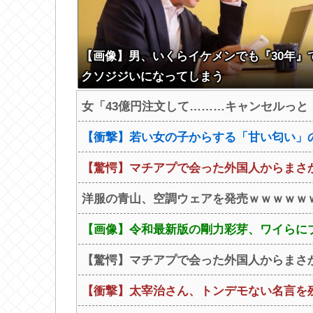
【画像】男、いくらイケメンでも『30年』
クソジジいになってしまう
女「43億円注文して………キャンセルっと
【衝撃】若い女の子からする「甘い匂い」の
【驚愕】マチアプで会った外国人からまさか
洋服の青山、空調ウェアを発売ｗｗｗｗｗ
【画像】令和最新版の剛力彩芽、ワイらにブッ刺
【驚愕】マチアプで会った外国人からまさか
【衝撃】太宰治さん、トンデモない名言を