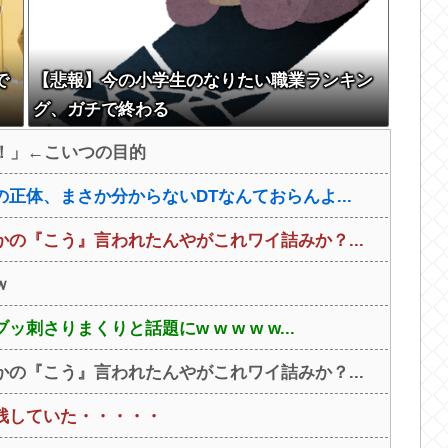
で
【悲報】今の小学生のなりたい職業ランキン
グ、ガチで終わる
！」←こいつの目的
正体、まさか分からないDTなんておらんよ...
の『こう』言われたんやがこれワイ詰みか？...
ｗ
さりまくりと話題にw w w w w...
の『こう』言われたんやがこれワイ詰みか？...
残していた・・・・・