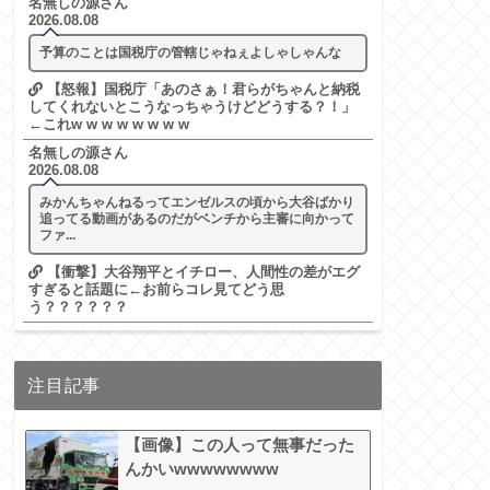
名無しの源さん
2026.08.08
予算のことは国税庁の管轄じゃねぇよしゃしゃんな
【怒報】国税庁「あのさぁ！君らがちゃんと納税
してくれないとこうなっちゃうけどどうする？！」
←これw w w w w w w w
名無しの源さん
2026.08.08
みかんちゃんねるってエンゼルスの頃から大谷ばかり
追ってる動画があるのだがベンチから主審に向かって
ファ...
【衝撃】大谷翔平とイチロー、人間性の差がエグ
すぎると話題に←お前らコレ見てどう思
う？？？？？？
注目記事
【画像】この人って無事だった
んかいwwwwwwww