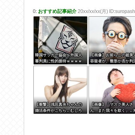
0:
おすすめ記事紹介
20xx/xx/xx(月) ID:suropashi
韓国サッカー協会、外国人
【画像】お前らこの超美
審判員に性的接待ｗｗｗｗ
容疑者が、整形か否か判
して！！→画像がこちらw
w w w w w w w w
【衝撃】浅田真央ちゃんの
【画像】「マスク美人さ
婚活条件がこちら←むしろ
ん、また我々を欺く」←
コレは普通じゃね？w w w
外でも流行りだした結果
w w w w w
こちらw w w w w w w