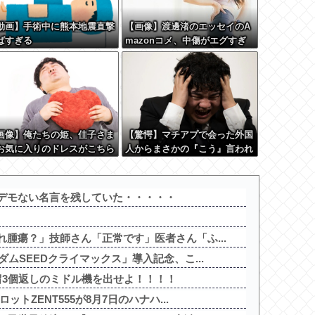
動画】手術中に熊本地震直撃
【画像】渡邊渚のエッセイのA
ばすぎる
mazonコメ、中傷がエグすぎ
る
画像】俺たちの姫、佳子さま
【驚愕】マチアプで会った外国
お気に入りのドレスがこちら
人からまさかの『こう』言われ
す←コレは可愛過ぎるw w w
たんやがこれワイ詰み
w w w w
か？？？？？？？
デモない名言を残していた・・・・・
腫瘍？」技師さん「正常です」医者さん「ふ...
ムSEEDクライマックス」導入記念、こ...
留3個返しのミドル機を出せよ！！！！
ットZENT555が8月7日のハナハ...