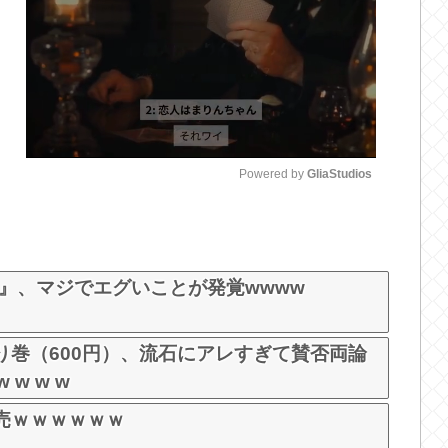
Powered by 
GliaStudios
M
u
t
率』、マジでエグいことが発覚wwww
e
り巻（600円）、流石にアレすぎて賛否両論
w w w
売ｗｗｗｗｗｗ