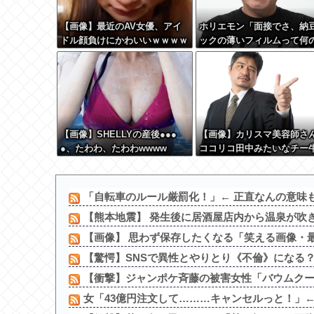
【画像】最近のAV女優、アイ
ホリエモン「面接でさ、納
ドル顔負けにかわいいｗｗｗｗ
ックの薄いフィルムって何
ｗ
めに入っていの？って聞く
け」
【画像】SHELLYの産後●●●
【画像】カリスマ美容師さ
●、たわわ、たわわwwww
ココリコ田中みたいなチー
大変身させた結果がこちらw
w w w w w w w w w
「自転車のルール厳罰化！」← 正直なんの意味も
【熊本地震】 発生後に居酒屋店内から温泉が吹き出
【画像】 思わず保存したくなる「笑える画像・最
【驚愕】SNSで異性とやりとり《不倫》になる？→
【衝撃】ジャンポケ斉藤の被害女性「バウムクーヘン売
女「43億円注文して………キャンセルっと！」