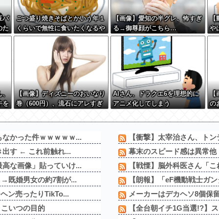
豆パ
ごつ盛り焼きそばとかいう年１
【画像】愛知の半グレ、怖すぎ
【
のた
くらいで無性に食いたくなるや
る→御尊顔がこちら…
や
わ
つｗｗｗｗｗｗｗｗ
ん、
【画像】ディズニーのおいなり
AIさん、ドラクエ6を理想的に
【
牛を
巻（600円）、流石にアレすぎ
アニメ化してしまう
の
 w
て賛否両論の大炎上をしてしま
で
うw w w w w w w
w 
なかった件ｗｗｗｗｗ...
【衝撃】太宰治さん、トン
す ← これ前触れ...
幕末のスピード感は異常他
高な画像」貼っていけ...
【戦慄】脳外科医さん「これ
既婚男女の約7割が...
【朗報】「eF機動戦士ガンダ
ったりTikTo...
メーカーはデカヘソ8個保
←こいつの目的
【全台朝イチ1G当選!?】スロ