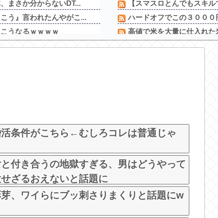
まさか分からないDT...
【スマスロとんでもスキルで
う』言われたんやがこ...
ハードオフでこの３０００円
らこうなるｗｗｗｗ
高値で米を大量に仕入れた米
日本「輸入に頼りまくりで
ｗｗｗ
人気YouTuberさん、
さんの乳をモロ映し
【画像】福原遥さん、意外
うｗ
ワイが明日3万で勝負する
誰にも知られなくても...
【新台】サンセイ「L牙狼 闇
身体がエロすぎるｗ
【新台】山佐「Lゼーガペ
婚活条件がこちら←むしろコレは普通じゃ
女と付き合うの地獄すぎる、男はどうやって
意せざるおえないと話題に
彩芽、ワイらにブッ刺さりまくりと話題にw