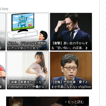
-line
人
AIさん、ドラクエ6を理想的
【衝撃】若い女の子からす
定
にアニメ化してしまう
る「甘い匂い」の正体、ま
 w
さか分からないDTなんてお
らんよな？よな？w w w w
w w w w w w w
【画像】渡邊渚のエッセイ
【悲報】竹田恒泰「愛子さ
海
のAmazonコメ、中傷がエグ
まが天皇になれないのはSno
が
すぎる
w Manに女がいないのと同
じ」X民「養子案はSnow M
anに竹田恒泰が入るような
もの」