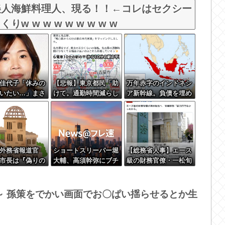
美人海鮮料理人、現る！！←コレはセクシー
 w w w w w w w w
佳代子「休みの
【悲報】東京都民「助
万年赤字のインドネシ
いたい…」まさ
けて。通勤時間減らし
ア新幹線。負債を埋め
慣を暴露ｗｗｗ
たいのに都心の近くが
るため政府が過半数の
最低10万払わないと住
株式を引き受ける
めないの」
外務省報道官
ショートスリーパー堀
【総務省人事】エース
市長は『偽りの
大輔、高須幹弥にブチ
級の財務官僚・一松旬
繰り返してい
ギレ
氏が“異例転出”へ 官
平和宣言を非難
邸幹部「協力的でなか
ったから」
～ 孫策をでかい画面でお〇ぱい揺らせるとか生