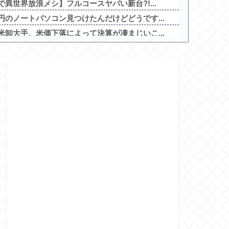
異世界放浪メシ】フルコースヤバい新台?!...
のノートパソコン見つけたんだけどどうです...
卸大手、米価下落によって決算が凄まじいこ...
す」高市「円安ホクホク！ホクホクゥ！」←
動画内で最悪の秘密がバレて終わる・・・他
とあるｗ他
べきスロット
を照らす者」スペック詳細！ATは平均7...
インETR」発売告知画像が公開！