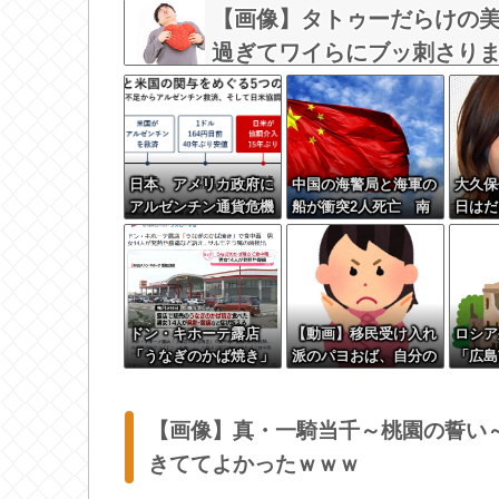
【画像】タトゥーだらけの
過ぎてワイらにブッ刺さりまくりw
日本、アメリカ政府に
中国の海警局と海軍の
大久保
アルゼンチン通貨危機
船が衝突2人死亡 南
日はだ
と同列に語られてしま
シナ海でフィリピン船
かの習
うwwwwwwもうすで
を追跡中、公表までに
に158円に戻る
1年
ドン・キホーテ露店
【動画】移民受け入れ
ロシア
「うなぎのかば焼き」
派のパヨおば、自分の
「広島
で食中毒 男女14人が
家に来られたら全力で
呪文』
発熱や腹痛など訴え…
拒否るｗｗｗｗｗｗｗ
る」 
サルモネラ属の菌検出
ｗｗｗｗｗ
【画像】真・一騎当千～桃園の誓い
きててよかったｗｗｗ