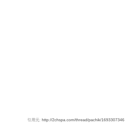
引用元:
http://2chspa.com/thread/pachik/1693307346