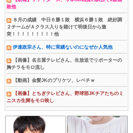
敗他
８月の成績 中日６勝１敗 横浜６勝１敗 絶好調
２チームがＡクラス入りを賭けて明後日から激
突！！！！！！！！！他
伊達政宗さん、特に実績ないのになぜか人気他
【画像】名古屋テレビさん、生放送でリポーターの
胸チラをモロ流し
【動画】金髪JKのプリケツ、レベチｗ
【画像】とちぎテレビさん、野球部JKチアたちのミ
ニスカ生脚をモロ映し