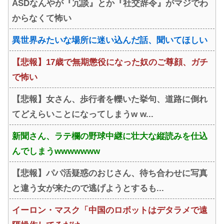
ASDなんやが『冗談』とか『社交辞令』がマジでわ
からなくて怖い
異世界みたいな場所に迷い込んだ話、聞いてほしい
【悲報】17歳で無期懲役になった奴のご尊顔、ガチ
で怖い
【悲報】女さん、歩行者を轢いた挙句、道路に倒れ
てどえらいことになってしまうw w...
新聞さん、ラテ欄の野球中継に壮大な縦読みを仕込
んでしまうwwwwwww
【悲報】パパ活疑惑のおじさん、待ち合わせに写真
と違う女が来たので逃げようとするも...
イーロン・マスク「中国のロボットはデタラメで遠