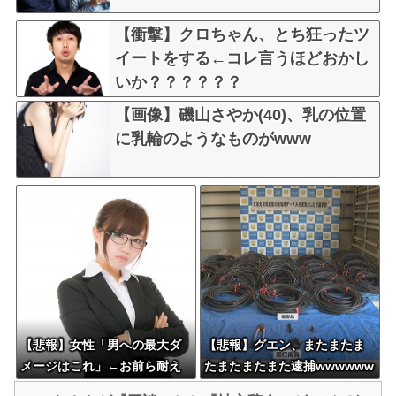
【衝撃】クロちゃん、とち狂ったツ
イートをする←コレ言うほどおかし
いか？？？？？？
【画像】磯山さやか(40)、乳の位置
に乳輪のようなものがwww
【悲報】女性「男への最大ダ
【悲報】グエン、またまたま
メージはこれ」←お前ら耐え
たまたまたまた逮捕wwwwww
られる？
wwwwwwwww