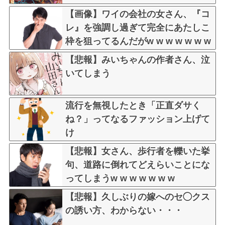
【画像】ワイの会社の女さん、『コ
レ』を強調し過ぎて完全にあたしこ
枠を狙ってるんだがw w w w w w w
w w w w w
【悲報】みいちゃんの作者さん、泣
いてしまう
流行を無視したとき「正直ダサく
ね？」ってなるファッション上げて
け
【悲報】女さん、歩行者を轢いた挙
句、道路に倒れてどえらいことにな
ってしまうw w w w w w w
【悲報】久しぶりの嫁へのセ◯クス
の誘い方、わからない・・・