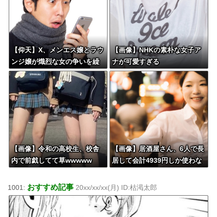
【仰天】X、メンエス嬢とラウ
【画像】NHKの素朴な女子ア
ンジ嬢が熾烈な女の争いを繰
ナが可愛すぎる
り広げ対戦型になってしまうw
w w w w w w w
【画像】令和の高校生、校舎
【画像】居酒屋さん、6人で長
内で前戯してて草wwwww
居して会計4939円しか使わな
い客にお気持ち表明してしま
う←コレどっちが悪いん
おすすめ記事
1001:
20xx/xx/xx(月) ID:枯渇太郎
や？？？？？？