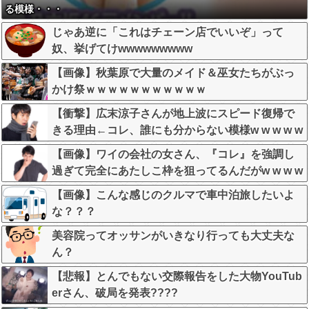
る模様・・・
じゃあ逆に「これはチェーン店でいいぞ」って
奴、挙げてけwwwwwwwww
【画像】秋葉原で大量のメイド＆巫女たちがぶっ
かけ祭ｗｗｗｗｗｗｗｗｗｗｗ
【衝撃】広末涼子さんが地上波にスピード復帰で
きる理由←コレ、誰にも分からない模様w w w w w
w w w
【画像】ワイの会社の女さん、『コレ』を強調し
過ぎて完全にあたしこ枠を狙ってるんだがw w w w
w w w w w w w w
【画像】こんな感じのクルマで車中泊旅したいよ
な？？？
美容院ってオッサンがいきなり行っても大丈夫な
ん？
【悲報】とんでもない交際報告をした大物YouTub
erさん、破局を発表????