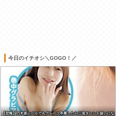
今日のイチオシ＼GOGO！／
【悲報】乃木坂レベルでもグループ卒業したら三流タレント扱いにな