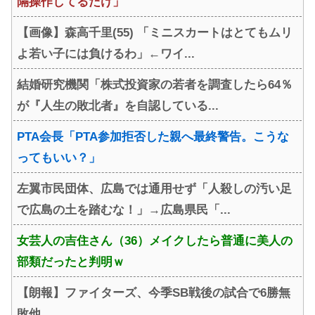
隔操作してるだけ」
【画像】森高千里(55) 「ミニスカートはとてもムリ
よ若い子には負けるわ」←ワイ...
結婚研究機関「株式投資家の若者を調査したら64％
が『人生の敗北者』を自認している...
PTA会長「PTA参加拒否した親へ最終警告。こうな
ってもいい？」
左翼市民団体、広島では通用せず「人殺しの汚い足
で広島の土を踏むな！」→広島県民「...
女芸人の吉住さん（36）メイクしたら普通に美人の
部類だったと判明ｗ
【朗報】ファイターズ、今季SB戦後の試合で6勝無
敗他