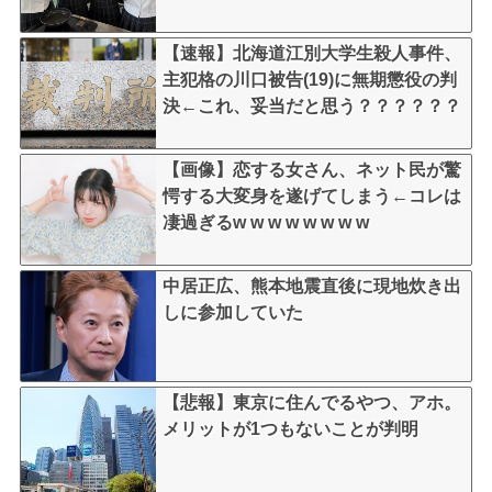
【速報】北海道江別大学生殺人事件、
主犯格の川口被告(19)に無期懲役の判
決←これ、妥当だと思う？？？？？？
【画像】恋する女さん、ネット民が驚
愕する大変身を遂げてしまう←コレは
凄過ぎるw w w w w w w w
中居正広、熊本地震直後に現地炊き出
しに参加していた
【悲報】東京に住んでるやつ、アホ。
メリットが1つもないことが判明