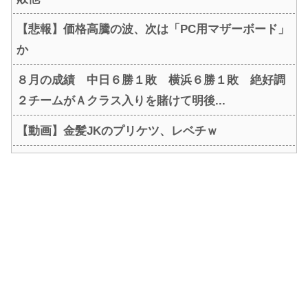
【悲報】価格高騰の波、次は「PC用マザーボード」
か
８月の成績 中日６勝１敗 横浜６勝１敗 絶好調
２チームがＡクラス入りを賭けて明後...
【動画】金髪JKのプリケツ、レベチｗ