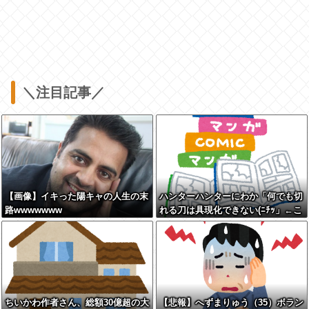
＼注目記事／
【画像】イキった陽キャの人生の末
ハンターハンターにわか「何でも切
路wwwwwww
れる刀は具現化できない(ﾆﾁｯ」←こ
れ
ちいかわ作者さん、総額30億超の大
【悲報】へずまりゅう（35）ボラン