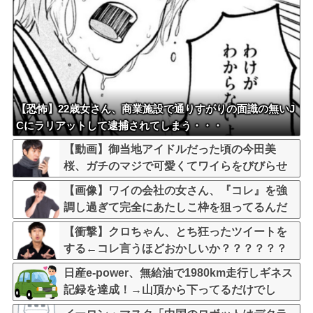
【恐怖】22歳女さん、商業施設で通りすがりの面識の無いJ
Cにラリアットして逮捕されてしまう・・・
【動画】御当地アイドルだった頃の今田美
桜、ガチのマジで可愛くてワイらをびびらせ
まくってしまうw w w w w w w w
【画像】ワイの会社の女さん、『コレ』を強
調し過ぎて完全にあたしこ枠を狙ってるんだ
がw w w w w w w w w w w w
【衝撃】クロちゃん、とち狂ったツイートを
する←コレ言うほどおかしいか？？？？？？
日産e-power、無給油で1980km走行しギネス
記録を達成！→山頂から下ってるだけでし
た…