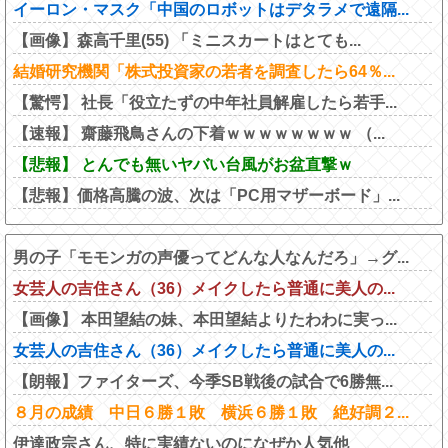
イーロン・マスク「中国のロボットはデタラメで遠隔...
【画像】森高千里(55) 「ミニスカートはとても...
結婚研究機関「株式投資家の若者を調査したら64％...
【驚愕】 社長「役立たずの中年社員解雇したら若手...
【速報】 齋藤飛鳥さんの下着ｗｗｗｗｗｗｗｗ （...
【悲報】 とんでも無いヤバい台風がお盆直撃ｗ
【悲報】価格高騰の波、次は「PC用マザーボード」...
男の子「モモンガの声優ってどんな人なんだろ」→グ...
女芸人の吉住さん（36）メイクしたら普通に美人の...
【画像】 本田望結の妹、本田望結よりたわわに実っ...
女芸人の吉住さん（36）メイクしたら普通に美人の...
【朗報】ファイターズ、今季SB戦後の試合で6勝無...
８月の成績 中日６勝１敗 横浜６勝１敗 絶好調２...
伊達政宗さん、特に実績ないのになぜか人気他