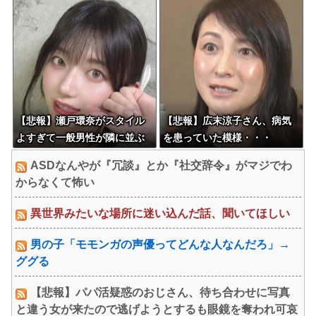
【悲報】瀬戸環奈がスタイル
【悲報】広末涼子さん、病気
よすぎて一般男性が隣に並ぶ
を患っていた模様・・・
とチンチクリンに見えてしま
ASDなんやが『冗談』とか『社交辞令』がマジでわ
う
からなくて怖い
異世界みたいな場所に迷い込んだ話、聞いてほしい
男の子「モモンガの声優ってどんな人なんだろ」→
ググる
【悲報】パパ活疑惑のおじさん、待ち合わせに写真
と違う女が来たので逃げようとするも眼鏡を奪われ可哀