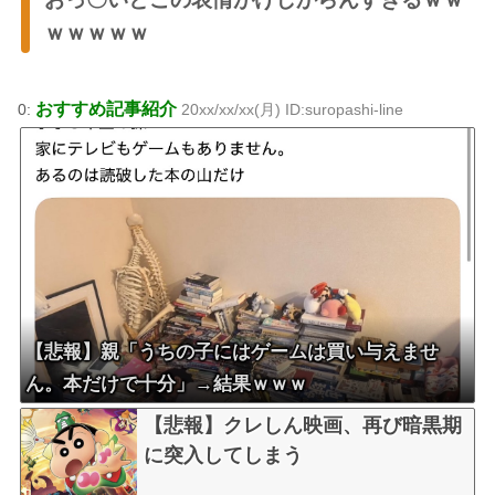
ｗｗｗｗｗ
おすすめ記事紹介
0:
20xx/xx/xx(月) ID:suropashi-line
【悲報】親「うちの子にはゲームは買い与えませ
ん。本だけで十分」→結果ｗｗｗ
【悲報】クレしん映画、再び暗黒期
に突入してしまう