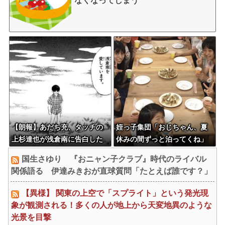
なくなってしまう
【朗報】あだち充、タッチの
姪っ子集団「おじちゃん、夏
上杉達也が浅倉南に告白した
休みの間ずっと泊ってくね」
シーンを完全再現ｗｗｗｗｗ
国生さゆり 『おニャン子クラブ』時代のライバル
関係語る 伊達みきおが直球質問「たとえば誰です？」
【異様】 関東の上空で「スプライト」という発光現
象が観測される！多くの人が地上から天変地異のような
光景を目撃