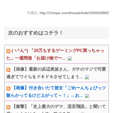
引用元:
http://2chspa.com/thread/slotk/1694509882
次のおすすめはコチラ！
(ヽ^ん^) 「20万もするゲーミングPC買っちゃっ
た」一週間後「お届け物でー...
【画像】最新の浜辺美波さん、ガチのマジで可愛
過ぎてワイらをドキドキさせてしまう...
【画像】付き合いたて彼女「ごめーんちょびっツ
散らかってるけど上がって～！」←お...
【衝撃】「史上最大のデマ、流言飛語」と聞いて