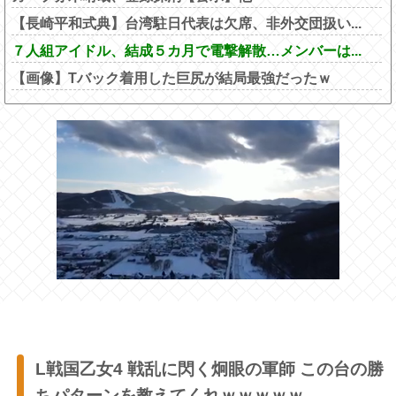
【長崎平和式典】台湾駐日代表は欠席、非外交団扱い...
７人組アイドル、結成５カ月で電撃解散…メンバーは...
【画像】Tバック着用した巨尻が結局最強だったｗ
L戦国乙女4 戦乱に閃く炯眼の軍師 この台の勝
ちパターンを教えてくれｗｗｗｗｗ