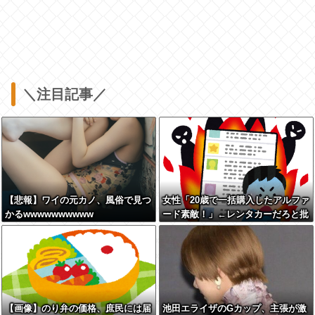
＼注目記事／
【悲報】ワイの元カノ、風俗で見つ
女性「20歳で一括購入したアルファ
かるwwwwwwwwww
ード素敵！」←レンタカーだろと批
判殺到
【画像】のり弁の価格、庶民には届
池田エライザのGカップ、主張が激