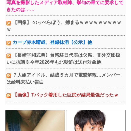
写真を撮影したメディア取材陣、挙句の果てに要求して
きたのは……
【画像】 のっぺらぼう、捕まるｗｗｗｗｗｗｗｗｗ
ｗ
カープ赤木晴哉、登録抹消【公示】他
【長崎平和式典】台湾駐日代表は欠席、非外交団扱
いに抗議※今年2026年も北朝鮮は送付対象他
７人組アイドル、結成５カ月で電撃解散…メンバー
は給料未払い告白
【画像】Tバック着用した巨尻が結局最強だったｗ