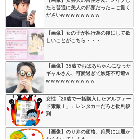
【画像】女芸人の吉住さん、メイクし
たら普通に美人の部類だった→ご覧く
ださいw w w w w w w w
【画像】女の子が性行為の後にして欲
しいことがこちら・・・
【画像】35歳でおばあちゃんになった
ギャルさん、可愛過ぎて嫉妬不可避w
w w w w w w w w w w
女性「20歳で一括購入したアルファー
ド素敵！」←レンタカーだろと批判殺
到
【画像】のり弁の価格、庶民には届か