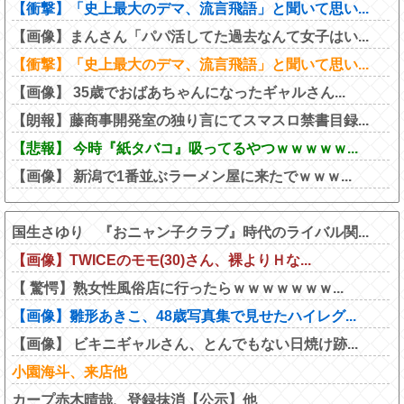
【衝撃】「史上最大のデマ、流言飛語」と聞いて思い...
【画像】まんさん「パパ活してた過去なんて女子はい...
【衝撃】「史上最大のデマ、流言飛語」と聞いて思い...
【画像】 35歳でおばあちゃんになったギャルさん...
【朗報】藤商事開発室の独り言にてスマスロ禁書目録...
【悲報】 今時『紙タバコ』吸ってるやつｗｗｗｗｗ...
【画像】 新潟で1番並ぶラーメン屋に来たでｗｗｗ...
国生さゆり 『おニャン子クラブ』時代のライバル関...
【画像】TWICEのモモ(30)さん、裸よりＨな...
【 驚愕】熟女性風俗店に行ったらｗｗｗｗｗｗｗ...
【画像】雛形あきこ、48歳写真集で見せたハイレグ...
【画像】 ビキニギャルさん、とんでもない日焼け跡...
小園海斗、来店他
カープ赤木晴哉、登録抹消【公示】他