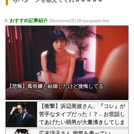
おすすめ記事紹介
0:
20xx/xx/xx(月) ID:suropashi-line
【悲報】風俗嬢と結婚したけど後悔してる
【衝撃】浜辺美波さん、『コレ』が
苦手なタイプだった！？←お世話し
てあげたい弱男が大量沸きしてしま
うw w w w w w w w w
広末涼子さん 病気を患ってい