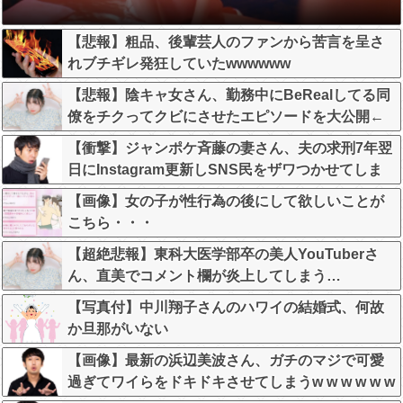
【悲報】粗品、後輩芸人のファンから苦言を呈さ
れブチギレ発狂していたwwwwww
【悲報】陰キャ女さん、勤務中にBeRealしてる同
僚をチクってクビにさせたエピソードを大公開←
これガチだと思う？？？？？
【衝撃】ジャンポケ斉藤の妻さん、夫の求刑7年翌
日にInstagram更新しSNS民をザワつかせてしま
う…
【画像】女の子が性行為の後にして欲しいことが
こちら・・・
【超絶悲報】東科大医学部卒の美人YouTuberさ
ん、直美でコメント欄が炎上してしまう…
【写真付】中川翔子さんのハワイの結婚式、何故
か旦那がいない
【画像】最新の浜辺美波さん、ガチのマジで可愛
過ぎてワイらをドキドキさせてしまうw w w w w w