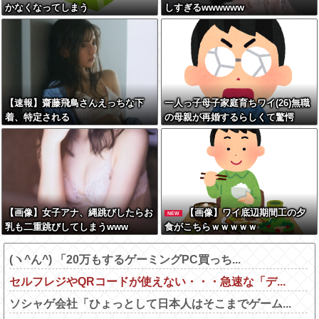
かなくなってしまう
しすぎるwwwwww
【速報】齋藤飛鳥さんえっちな下
一人っ子母子家庭育ちワイ(26)無職
着、特定される
の母親が再婚するらしくて驚愕
【画像】女子アナ、縄跳びしたらお
【画像】ワイ底辺期間工の夕
NEW
乳も二重跳びしてしまうwww
食がこちらｗｗｗｗｗ
(ヽ^ん^) 「20万もするゲーミングPC買っち...
セルフレジやQRコードが使えない・・・急速な「デ...
ソシャゲ会社「ひょっとして日本人はそこまでゲーム...