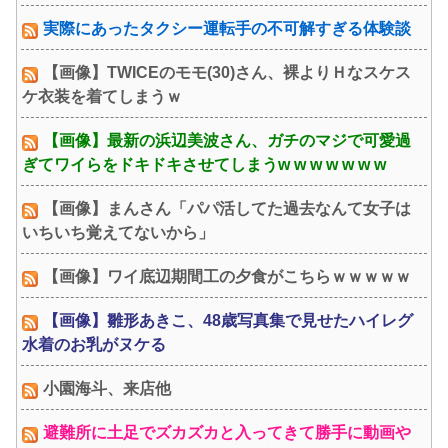
実際にあったタクシー運転手の不可解すぎる体験談
【画像】TWICEのモモ(30)さん、裸よりＨなスケス
ケ衣装を着てしまうｗ
【画像】最新の浜辺美波さん、ガチのマジで可愛過
ぎてワイらをドキドキさせてしまうw w w w w w w
【画像】まんさん「パパ活してた過去なんて女子は
いちいち覚えてないから」
【画像】ワイ底辺期間工の夕食がこちらｗｗｗｗｗ
【画像】雛形あきこ、48歳写真集で見せたハイレグ
水着のお乳がヌケる
小園海斗、来店他
避難所に土足でズカズカと入ってきて勝手に動画や