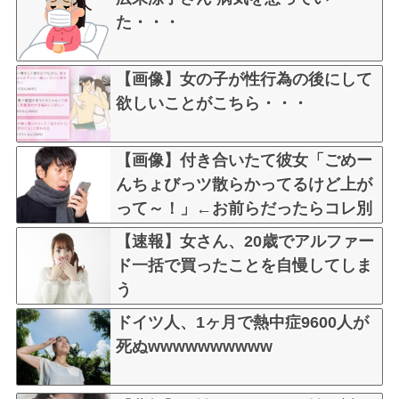
た・・・
【画像】女の子が性行為の後にして
欲しいことがこちら・・・
【画像】付き合いたて彼女「ごめー
んちょびっツ散らかってるけど上が
って～！」←お前らだったらコレ別
れるか？？？？？
【速報】女さん、20歳でアルファー
ド一括で買ったことを自慢してしま
う
ドイツ人、1ヶ月で熱中症9600人が
死ぬwwwwwwwwww