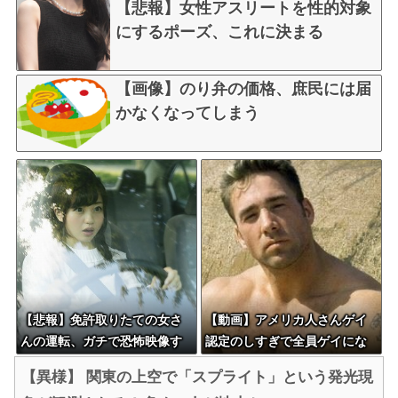
【悲報】女性アスリートを性的対象
にするポーズ、これに決まる
【画像】のり弁の価格、庶民には届
かなくなってしまう
【悲報】免許取りたての女さ
【動画】アメリカ人さんゲイ
んの運転、ガチで恐怖映像す
認定のしすぎで全員ゲイにな
ぎるｗｗｗｗｗｗ
ってしまう…
【異様】 関東の上空で「スプライト」という発光現