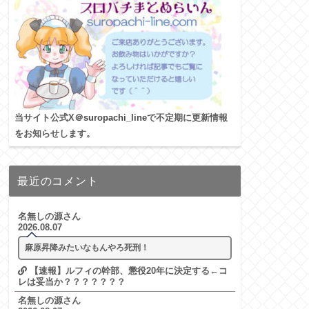
当サイト公式X
＠suropachi_line
で不定期に更新情報
をお知らせします。
最近のコメント
名無しの源さん
2026.08.07
麻原昇降みたいなもんやろ死刑！
【速報】ルフィの幹部、懲役20年に決定する←コ
レは妥当か？？？？？？？
名無しの源さん