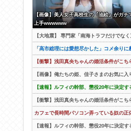
【画像】美人女子高校生の『油絵』がガチ
上手wwwwww
【大地震】 専門家「南海トラフだけでなく
「高市総理には愛想尽かした」コメ余りに
【衝撃】浅田真央ちゃんの婚活条件がこちら←む
【画像】俺たちの姫、佳子さまのお気に入り
【速報】ルフィの幹部、懲役20年に決定
【衝撃】浅田真央ちゃんの婚活条件がこちら←む
カフェで長時間パソコン弄っている奴の正
【速報】ルフィの幹部、懲役20年に決定