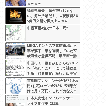
ｗｗｗｗ
福岡県議会「海外旅行じゃな
い、海外活動だ！」→視察費2.6
5億円公開で再炎上ｗｗｗ
中露軍艦4隻が“日本一周”
MEGAドンキの立体駐車場から
車が落下 車を運転していた77
歳男性が意識不明 助手席の妻
は腰を骨折
中国にて、誰も欲しがらないEV
を「売れたこと」にして補助金
を騙し取る事案が横行。販売実
績水増し
首都圏マンション平均価格1.2億
円+住宅ローン金利3%で利息だ
けで月30万円←これバカなん？
日本人女性インフルエンサー、
ライブ配信中に自殺