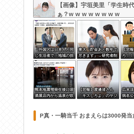
【画像】宇垣美里「学生時
ぁ？w w w w w w w w
「外国人は日本人と同
東大「貯金あと数年で
【悲報
じ生活者で、地域の担
尽きます」→研究者削
ろ！！
い手」…多文化共生実
減へ…
す」野
現への提言、全国知事
税はや
会が政府に提出
うする
熊本地震、発生後に居
【悲報】渡邊渚さん
広末
酒屋店内から温泉が吹
「キスしろよ」のヤジ
病名公
き出す
でPTSD発症時の状態
た、次
に逆戻り
かす
P真・一騎当千 おまえらは3000発