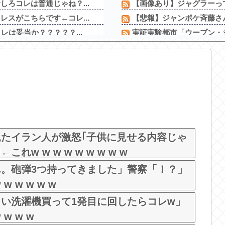
ろコレは普通じゃね？...
【画像あり】ジャグラーっ
スがこちらです←コレ...
【悲報】ジャンポケ斉藤さん
は妥当か？？？？？...
実証実験都市「ウーブン・シ
と素人のお○ぱい...
カフェで長時間パソコン弄
ビアを披露した結果・...
【衝撃動画】令和のJS、レ
にきてしまうｗ
【徹底議論】近代日本史で
両いる。。。」
【新台】ユニバ「Lやじきた
った！
L革命機ヴァルヴレイヴ2
がそそる
「m HOLD’EM 西宮」が
どｗ
たイラン人が激怒｢子供に見せる内容じゃ
w w w w w w w w w
。砲弾3つ持ってきました」警察「！？」
 w w w w
い洗濯機買って1発目に回したらコレw」
 w w w