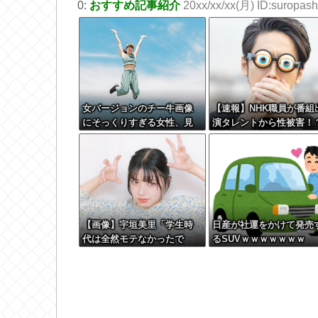
0:
おすすめ記事紹介
20xx/xx/xx(月) ID:suropashi
女バージョンのチー牛画像
【速報】NHK職員が番組
にそっくりすぎる女性、見
演タレントから性被害！
つかるwww
←コレマジならヤバくね
か？
【画像】宇垣美里「学生時
日産が社運をかけて発売
代は全然モテなかったで
るSUVｗｗｗｗｗｗｗ
す」←これほんまかぁ？w w
w w w w w w