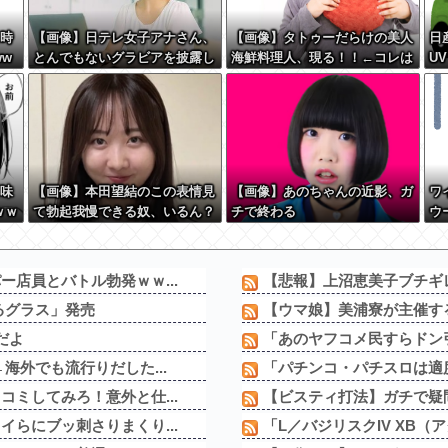
の時
【画像】日テレ女子アナさん、
【画像】タトゥーだらけの美人
日
ww
とんでもないグラビアを披露し
海鮮料理人、現る！！←コレは
U
た結果・・・
セクシー過ぎてワイらにブッ刺
さりまくりw w w w w w w w
w
鮮味
【画像】本田望結のこの表情見
【画像】あのちゃんの近影、ガ
ワ
ｗｗ
て勃起我慢できる奴、いるん？
チで終わる
ウ
い
店員とバトル勃発ｗｗ...
【悲報】上沼恵美子ブチギレ
るグラス」発売
【ウマ娘】美浦寮が主催す
だよ
「あのヤフコメ民すらドン引
海外でも流行りだした...
「パチンコ・パチスロは適度
ミしてみろ！意外と仕...
【ビスティ打法】ガチで疑問
らにブッ刺さりまくり...
「L／バジリスクIV XB（ア