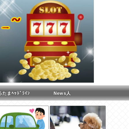
たまﾍｯﾄﾞﾗｲﾝ
News人