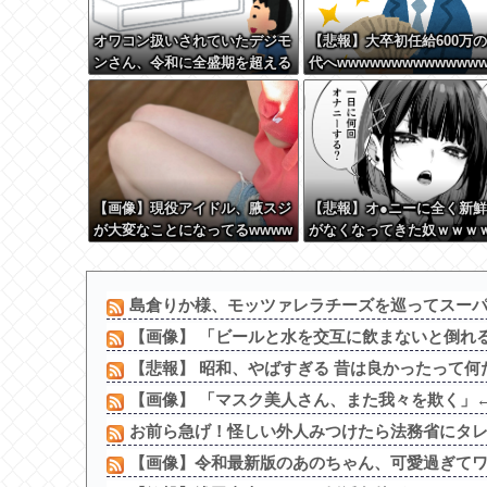
オワコン扱いされていたデジモ
【悲報】大卒初任給600万
ンさん、令和に全盛期を超える
代へwwwwwwwwwwwww
利益を生み出していた
wwww
【画像】現役アイドル、腋スジ
【悲報】オ●ニーに全く新
が大変なことになってるwwww
がなくなってきた奴ｗｗｗ
ｗｗｗｗｗ
島倉りか様、モッツァレラチーズを巡ってスーパー
【画像】 「ビールと水を交互に飲まないと倒れ
【悲報】 昭和、やばすぎる 昔は良かったって何
【画像】 「マスク美人さん、また我々を欺く」←
お前ら急げ！怪しい外人みつけたら法務省にタレコ
【画像】令和最新版のあのちゃん、可愛過ぎてワイ