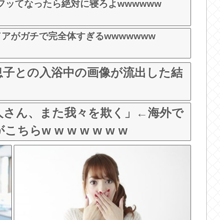
フッてなったら絶対に寝ろよwwwwww
アがガチで完全体すぎるwwwwwww
息子との入浴中の画像が流出した結
人さん、また我々を欺く」←海外で
らw w w w w w w