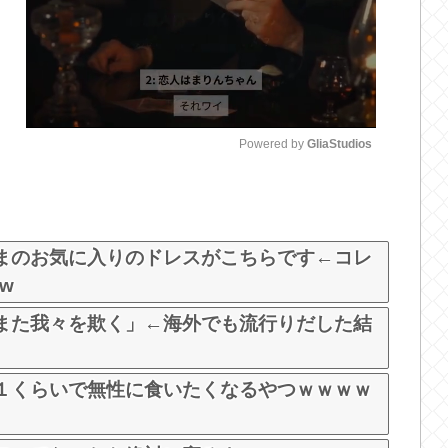
Powered by 
GliaStudios
M
u
t
まのお気に入りのドレスがこちらです←コレ
e
 w
また我々を欺く」←海外でも流行りだした結
１くらいで無性に食いたくなるやつｗｗｗｗ