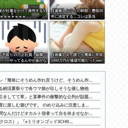
産が社運をかけて発売するS
【速報】ルフィの幹部、懲役20
Vｗｗｗｗｗｗｗ
年に決定する←コレは妥当
か？？？？？？？
イ手取り15万正社員→副業で
【画像】女、誰でも簡単に年収
ーバーやってるんやが金がな
1000万円が達成可能だったww
wwwww
「簡単にそうめん作れ言うけど、そうめん作...
る納涼夏祭りで各ウマ娘が出しそうな催し物他
きしてて草」と某事件の衝撃的な公判が話題...
に楽しむ遊びです。 のめり込みに注意しま...
なんだけどオカルト信者って台を休ませなか...
クロス）」「eミリオンゴッド3CHB...