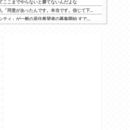
てここまでやらないと勝てないんだよな
「同意があったんです。本当です。信じて下...
ティ」が一般の居住希望者の募集開始 すで...
っている奴の正体
ベチｗｗｗｗｗｗｗｗｗｗｗｗｗｗｗｗｗｗ...
最も取り返しのつかなかった失敗って何？他
道中記参る！」5ch実戦感想＆評価まとめ...
のスマホアプリが配信スタート！
8月12日オープン！