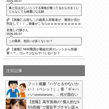
2026.08.07
鼻と目は少しいじってる骨格が整ってるから大きくい
じらなくても綺麗になる顔
【画像】お前らこの超美人容疑者が、整形か否か
判定して！！→画像がこちらw w w w w w w w w w
名無しの源さん
2026.08.07
この業界、色狂いが多くないか？
【速報】NHK職員が番組出演タレントから性被
害！？←コレマジならヤバくねーか？
注目記事
フット後藤「ハゲとるやないか
い！（ペシッ！）」客「ギャハ
ハハwwwwww」←何が面白い
の？
【悲報】高市首相の“個人的なS
NS投稿”で習近平ブチギレ説ｗ