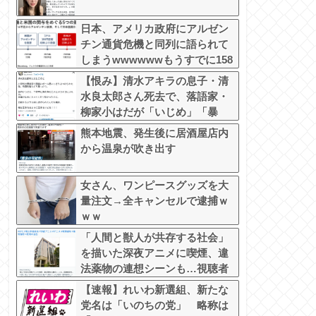
日本、アメリカ政府にアルゼン
チン通貨危機と同列に語られて
しまうwwwwwwもうすでに158
円に戻る
【恨み】清水アキラの息子・清
水良太郎さん死去で、落語家・
柳家小はだが「いじめ」「暴
行」被害告発
熊本地震、発生後に居酒屋店内
から温泉が吹き出す
女さん、ワンピースグッズを大
量注文→全キャンセルで逮捕ｗ
ｗｗ
「人間と獣人が共存する社会」
を描いた深夜アニメに喫煙、違
法薬物の連想シーンも…視聴者
批判でBPO議論
【速報】れいわ新選組、新たな
党名は「いのちの党」 略称は