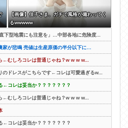
で
【画像】佳子さま、ガチで風格が備わってく
るwwwww
直下型地震にも注意を」…中部各地に危険度...
農家が悲鳴 売値は生産原価の半分以下に…
しろコレは普通じゃね？w w w w...
のドレスがこちらです←コレは可愛過ぎるw...
する←コレは妥当か？？？？？？？
しろコレは普通じゃね？w w w w...
体
する←コレは妥当か？？？？？？？