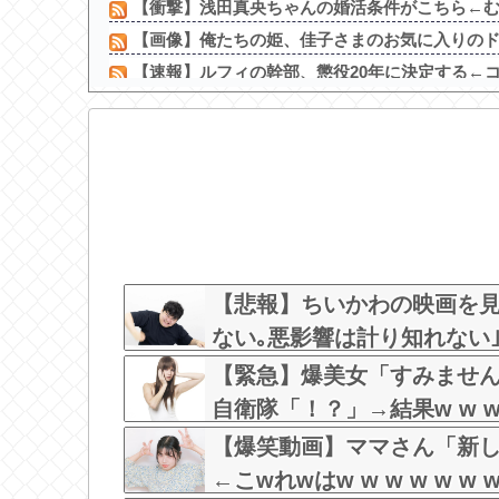
【衝撃】浅田真央ちゃんの婚活条件がこちら←むし
【画像】俺たちの姫、佳子さまのお気に入りのドレ
【速報】ルフィの幹部、懲役20年に決定する←コレ
SHEINのブラのレビューで画像有りのフィルタ使う
【画像】 日テレ女子アナさん、とんでもないグラ
【動画】長濱ねるさん、乳放り出してシコらせ
【画像】 女子高生「え待って、パパが隣りの車
t.A.T.u.のドタキャンは「Ｍステ」だけじゃなか
【画像】めるる、ヒルナンデス見せたデカケツ
【画像】会社の女がお○ぱい強調しすぎなんだけ
【悲報】ちいかわの映画を見
ない｡悪影響は計り知れない｣←これ
【緊急】爆美女「すみません
自衛隊「！？」→結果w w w w
【爆笑動画】ママさん「新し
←こwれwはw w w w w w w