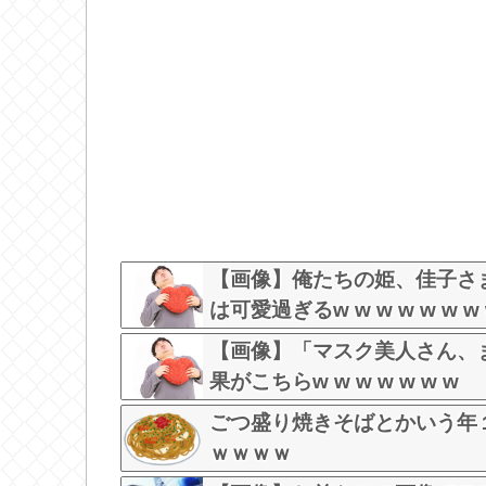
【画像】俺たちの姫、佳子さ
は可愛過ぎるw w w w w w w
【画像】「マスク美人さん、
果がこちらw w w w w w w
ごつ盛り焼きそばとかいう年
ｗｗｗｗ