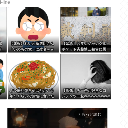
-line
出
【速報】れいわ新選組さん
【緊急】お笑いジャングル
？
「いのちの党」に改名ｗｗ
ポケット斉藤慎二被告に懲
ー
ｗｗｗｗｗｗ
役7年の求刑←これ…
す
ごつ盛り焼きそばとかいう
【画像】チー牛が好きなコ
年１くらいで無性に食いた
ンテンツ一覧wwwwwwwww
くなるやつｗｗｗｗｗｗｗ
ww
ｗ