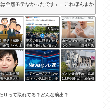
代は全然モテなかったです」←これほんまか
】野党「減税し
平和の日に黙祷もせず
角栓ニュルッ、歯茎グ
」高市「やりま
デモで暴れるパヨクさ
ラグラ… 「気持ち悪
党「無責任な減
んたち
いネット広告」への苦
めろ！財源はど
情が急増
????」
涼子が活動再開
「ジャニーさんとつか
イオン爆発事故、原因
表を決意させ
こうへい氏は同じ」少
はLPG漏れか…経産省
男からの言葉明
年隊・錦織一清が明か
が全国一斉点検
すレジェンドの共通点
と我流の演出論
当たりって取れてる？どんな演出？