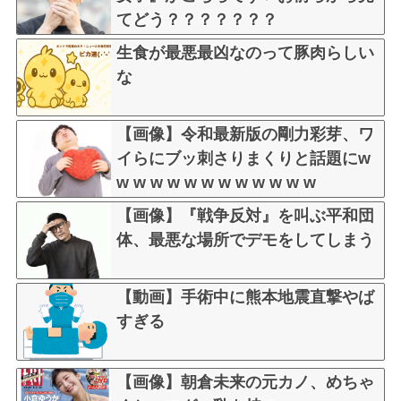
てどう？？？？？？？
生食が最悪最凶なのって豚肉らしい
な
【画像】令和最新版の剛力彩芽、ワ
イらにブッ刺さりまくりと話題にw
w w w w w w w w w w w w
【画像】『戦争反対』を叫ぶ平和団
体、最悪な場所でデモをしてしまう
【動画】手術中に熊本地震直撃やば
すぎる
【画像】朝倉未来の元カノ、めちゃ