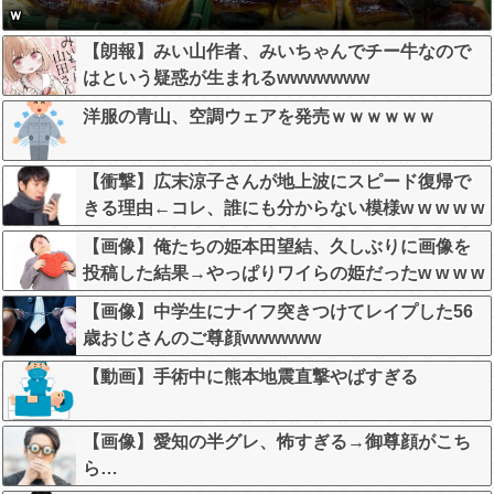
ｗ
【朗報】みい山作者、みいちゃんでチー牛なので
はという疑惑が生まれるwwwwwww
洋服の青山、空調ウェアを発売ｗｗｗｗｗｗ
【衝撃】広末涼子さんが地上波にスピード復帰で
きる理由←コレ、誰にも分からない模様w w w w w
w w w
【画像】俺たちの姫本田望結、久しぶりに画像を
投稿した結果→やっぱりワイらの姫だったw w w w
w w w w w w
【画像】中学生にナイフ突きつけてレイプした56
歳おじさんのご尊顔wwwwww
【動画】手術中に熊本地震直撃やばすぎる
【画像】愛知の半グレ、怖すぎる→御尊顔がこち
ら…