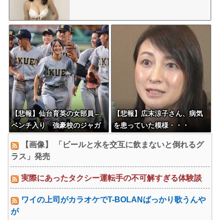
【悲報】仙台育英の女部員←
【悲報】広末涼子さん、病気
ベンチ入り 強豪校のジャガ
を患っていた模様・・・
イモダンサー←ベンチ外
【画像】 「ビールと水を交互に飲まないと倒れるグ
ラス」発売
実際にあったタクシー運転手の不可解すぎる体験談
ワイの上司がカラオケでT-BOLANばっかり歌うんや
が