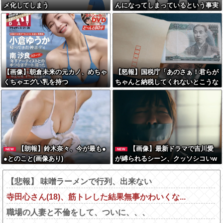
メ化してしまう
んになってしまっているという事実
←これ
【画像】朝倉未来の元カノ、めちゃ
【怒報】国税庁「あのさぁ！君らが
くちゃエグい乳を持つ
ちゃんと納税してくれないとこうな
っちゃうけどどうする？！」←これ
w w w w w w w w
【朗報】鈴木奈々、今が最も●
【画像】最新ドラマで吉川愛
NEW
NEW
●とのこと(画像あり)
が縛られるシーン、クッソシコいw
wwwwwww
【悲報】 味噌ラーメンで行列、出来ない
寺田心さん(18)、筋トレした結果無事かわいくな...
職場の人妻と不倫をして、ついに、、、