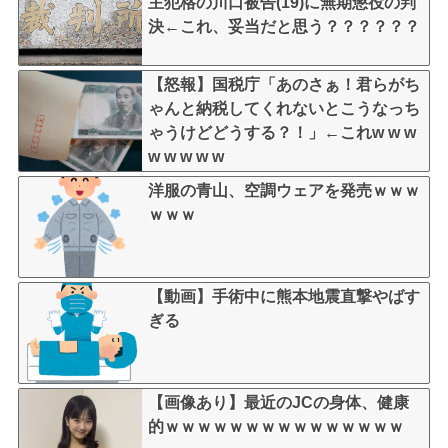
主犯格の川口被告(19)に無期懲役の判
決←これ、妥当だと思う？？？？？？
【怒報】国税庁「あのさぁ！君らがち
ゃんと納税してくれないとこうなっち
ゃうけどどうする？！」←これw w w
w w w w w
洋服の青山、空調ウェアを発売ｗｗｗ
ｗｗｗ
【動画】手術中に熊本地震直撃やばす
ぎる
【画像あり】最近のJCの身体、健康
的ｗｗｗｗｗｗｗｗｗｗｗｗｗｗｗ