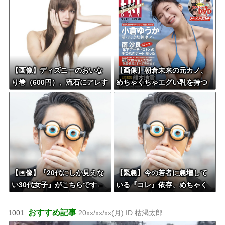
【画像】ディズニーのおいな
【画像】朝倉未来の元カノ、
り巻（600円）、流石にアレす
めちゃくちゃエグい乳を持つ
ぎて賛否両論の大炎上をして
しまうw w w w w w w
【画像】『20代にしか見えな
【緊急】今の若者に急増して
い30代女子』がこちらです←
いる『コレ』依存、めちゃく
お前らから見てど
ちゃ深刻な模様w w w w w w
う？？？？？？？
w w w w
おすすめ記事
1001:
20xx/xx/xx(月) ID:枯渇太郎