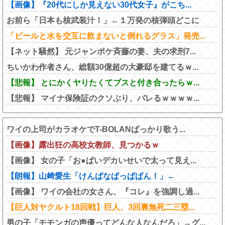
【画像】『20代にしか見えない30代女子』がこち...
お前ら「日本も核武装汁！」←１万発の核弾頭どこに
「ビールと水を交互に飲まないと倒れるグラス」発売...
【ネット騒然】 元ジャンポケ斉藤の妻、夫の求刑7...
ちいかわ作者さん、総額30億超の大豪邸を建てるｗ...
【悲報】 とにかくヤりたくてブスと付き合ったらｗ...
【悲報】 マイナ保険証のクソぶり、バレるｗｗｗｗ...
ワイの上司がカラオケでT-BOLANばっかり歌う...
【画像】露出狂の高校女教師、見つかるｗ
【画像】 女の子「お●ぱいデカいせいで太って見え...
【朗報】山﨑愛生「けんぱなぱっぱぱん！」←
【画像】 ワイの会社の女さん、『コレ』を強調し過...
【巨人対ヤクルト18回戦】巨人、3回裏無死二三塁...
男の子「モモンガの声優ってどんな人なんだろ」→グ...