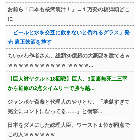
お前ら「日本も核武装汁！」←１万発の核弾頭どこ
に
「ビールと水を交互に飲まないと倒れるグラス」発
売 適正飲酒を施す
ちいかわ作者さん、総額30億超の大豪邸を建てるｗ
ｗｗｗｗｗｗｗｗｗｗｗ ｗｗｗｗ...
【巨人対ヤクルト18回戦】巨人、3回裏無死二三塁
から笹原の2点タイムリーで勝ち越...
ジャンポケ斎藤と代理人のやりとり、「地獄すぎて
完全にコントになってる……」と衝撃...
日本をダメにした総理大臣、ワースト１位が同点で
この人ｗｗｗｗｗｗ