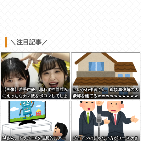
＼注目記事／
【画像】若手声優、思わず性器並み
ちいかわ作者さん、総額30億超の大
にえっちなナマ腋をボロンしてしま
豪邸を建てるｗｗｗｗｗｗｗｗｗｗ
うwwwwww
ｗｗｗｗｗｗｗｗｗ
AIさん、ドラクエ6を理想的にアニ
ダイアンのじゃない方がユースケさ