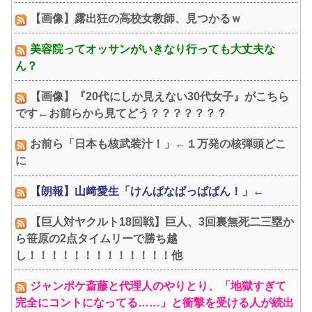
【画像】露出狂の高校女教師、見つかるｗ
美容院ってオッサンがいきなり行っても大丈夫な
ん？
【画像】『20代にしか見えない30代女子』がこちら
です←お前らから見てどう？？？？？？？
お前ら「日本も核武装汁！」←１万発の核弾頭どこ
に
【朗報】山﨑愛生「けんぱなぱっぱぱん！」←
【巨人対ヤクルト18回戦】巨人、3回裏無死二三塁か
ら笹原の2点タイムリーで勝ち越
し！！！！！！！！！！！！！他
ジャンポケ斎藤と代理人のやりとり、「地獄すぎて
完全にコントになってる……」と衝撃を受ける人が続出