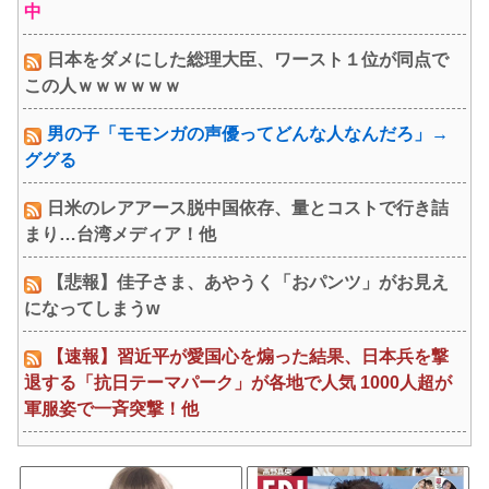
中
日本をダメにした総理大臣、ワースト１位が同点で
この人ｗｗｗｗｗｗ
男の子「モモンガの声優ってどんな人なんだろ」→
ググる
日米のレアアース脱中国依存、量とコストで行き詰
まり…台湾メディア！他
【悲報】佳子さま、あやうく「おパンツ」がお見え
になってしまうw
【速報】習近平が愛国心を煽った結果、日本兵を撃
退する「抗日テーマパーク」が各地で人気 1000人超が
軍服姿で一斉突撃！他