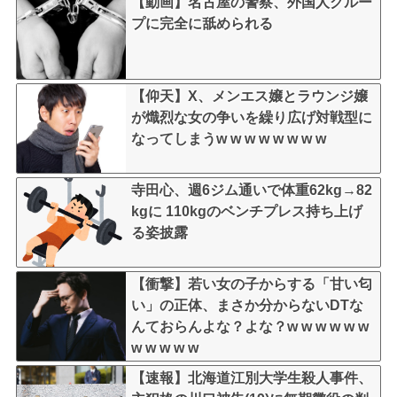
【動画】名古屋の警察、外国人グルー
プに完全に舐められる
【仰天】X、メンエス嬢とラウンジ嬢
が熾烈な女の争いを繰り広げ対戦型に
なってしまうw w w w w w w w
寺田心、週6ジム通いで体重62kg→82
kgに 110kgのベンチプレス持ち上げ
る姿披露
【衝撃】若い女の子からする「甘い匂
い」の正体、まさか分からないDTな
んておらんよな？よな？w w w w w w
w w w w w
【速報】北海道江別大学生殺人事件、