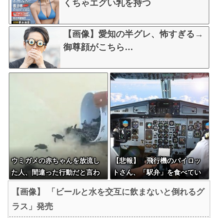
くちゃエグい乳を持つ
【画像】愛知の半グレ、怖すぎる→
御尊顔がこちら…
ウミガメの赤ちゃんを放流し
【悲報】 飛行機のパイロッ
た人、間違った行動だと言わ
トさん、「駅弁」を食べてい
れてしまう
ることがバレる……
【画像】 「ビールと水を交互に飲まないと倒れるグ
ラス」発売