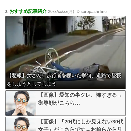
おすすめ記事紹介
0:
20xx/xx/xx(月) ID:suropashi-line
【悲報】女さん、歩行者を轢いた挙句、道路で昼寝
をしようとしてしまう
【画像】愛知の半グレ、怖すぎる→
御尊顔がこちら…
【画像】『20代にしか見えない30代
女子』がこちらです←お前らから見