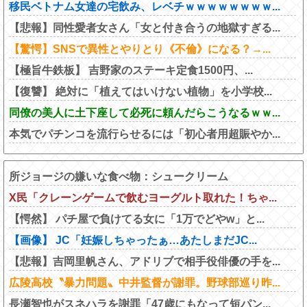
移民ベトナム女達の宅飲み、レベチｗｗｗｗｗｗｗｗ...
【悲報】同性愛者女さん「女と付き合うの地獄すぎる...
【驚愕】SNSで異性とやりとり《不倫》になる？→...
【極旨牛鉄板】 吉野家のステーキ定食1500円、...
【復讐】 絶対に「植えてはいけない植物」を小学校...
同僚の美人に土下座して必死に頼んだらこうなるｗｗ...
本気でパチンコを流行らせるには「初心者用超賑やか...
所ジョージの嫌いな食べ物：シュークリーム
X民「クレーンゲームで飲むヨーグルト取れた！ちゃ...
【愕然】 パチ屋で負けてる女に「1万でどやw」と...
【画像】 JC「妊娠しちゃったぁ…あたしまだJC...
【悲報】吉岡里帆さん、アドリブで相手役俳優の手を...
広陵高校〝暴力問題〟中井監督が謝罪。野球部巡り昨...
長瀬智也がスネハラを謝罪「47歳にもなって短パン...