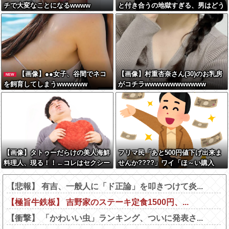
チで大変なことになるwwww
と付き合うの地獄すぎる、男はどう
やって耐えてんの？」←コレは同意
せざるおえないと話題に
【画像】●●女子、谷間でネコ
【画像】村重杏奈さん(30)のお乳房
NEW
を飼育してしまうwwwwww
がコチラwwwwwwwwwwww
【画像】タトゥーだらけの美人海鮮
フリマ民「あと500円値下げ出来ま
料理人、現る！！←コレはセクシー
せんか????」ワイ「ほ～い購入
過ぎてワイらにブッ刺さりまくりw
ｗ」
w w w w w w w w
【悲報】 有吉、一般人に「ド正論」を叩きつけて炎...
【極旨牛鉄板】 吉野家のステーキ定食1500円、...
【衝撃】 「かわいい虫」ランキング、ついに発表さ...