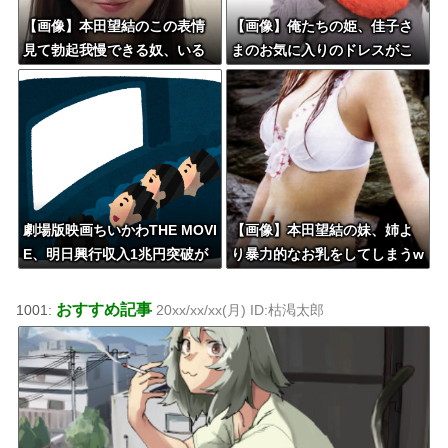
【画像】本田望結のこの表情
【画像】俺たちの姫、佳子さ
見て勃起我慢できる奴、いる
まのお気に入りのドレスがこ
ん？
ちらです←コレは可愛過ぎるw
w w w w w w w
劇場版映画ちいかわTHE MOVI
【画像】本田望結の妹、姉よ
E、明日興行収入1兆円突破が
り暴力的なお乳をしてしまうw
確実にｗｗｗｗｗｗｗｗｗｗ
wwwww
ｗｗｗ
おすすめ記事
1001:
20xx/xx/xx(月) ID:枯渇太郎