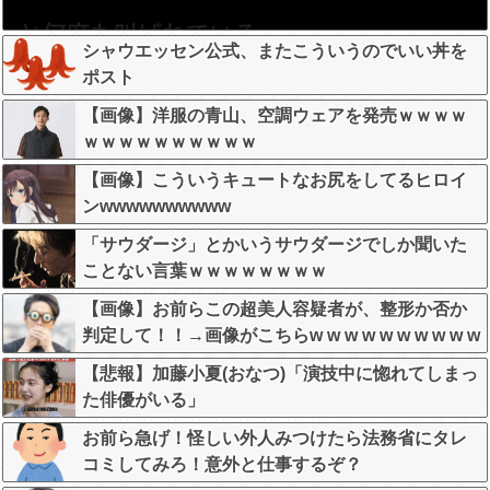
シャウエッセン公式、またこういうのでいい丼を
ポスト
【画像】洋服の青山、空調ウェアを発売ｗｗｗｗ
ｗｗｗｗｗｗｗｗｗｗ
【画像】こういうキュートなお尻をしてるヒロイ
ンwwwwwwwwww
「サウダージ」とかいうサウダージでしか聞いた
ことない言葉ｗｗｗｗｗｗｗｗ
【画像】お前らこの超美人容疑者が、整形か否か
判定して！！→画像がこちらw w w w w w w w w w
【悲報】加藤小夏(おなつ)「演技中に惚れてしまっ
た俳優がいる」
お前ら急げ！怪しい外人みつけたら法務省にタレ
コミしてみろ！意外と仕事するぞ？