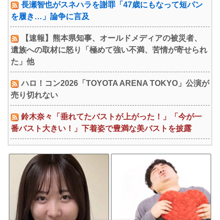
長瀬智也がスネハラを謝罪「47歳にもなって短パン
を履き…」論争に言及
【速報】熊本県知事、オールドメディアの被災者、
遺族への取材に怒り「極めて強い不満、苦情が寄せられ
た」他
ハロ！コン2026「TOYOTA ARENA TOKYO」公演が
売り切れない
鈴木奈々「垂れてたバストが上がった！」「今が一
番バスト大きい！」下着姿で豊満な美バストを披露