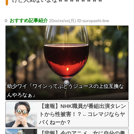
おすすめ記事紹介
0:
20xx/xx/xx(月) ID:suropashi-line
幼少ワイ「ワインってぶどうジュースの上位互換な
んやろなぁ」
【速報】NHK職員が番組出演タレン
トから性被害！？←コレマジならヤ
バくねーか？
【悲報】今のアニメ、女に自分の趣