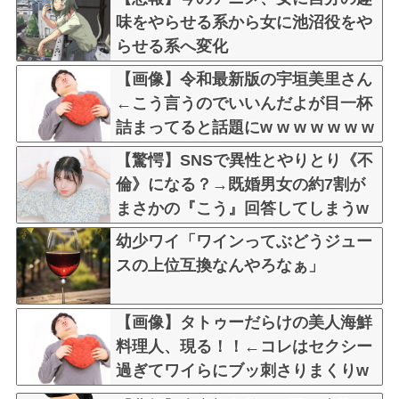
味をやらせる系から女に池沼役をや
らせる系へ変化
【画像】令和最新版の宇垣美里さん
←こう言うのでいいんだよが目一杯
詰まってると話題にw w w w w w w
w w
【驚愕】SNSで異性とやりとり《不
倫》になる？→既婚男女の約7割が
まさかの『こう』回答してしまうw
w w w w w w w
幼少ワイ「ワインってぶどうジュー
スの上位互換なんやろなぁ」
【画像】タトゥーだらけの美人海鮮
料理人、現る！！←コレはセクシー
過ぎてワイらにブッ刺さりまくりw
w w w w w w w w