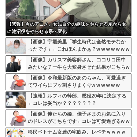
【悲報】今のアニメ、女に自分の趣味をやらせる系から女
に池沼役をやらせる系へ変化
【画像】宇垣美里「学生時代は全然モテなか
ったです」←これほんまかぁ？w w w w w w w
w
【画像】カリスマ美容師さん、ココリコ田中
みたいなチー牛を大変身させた結果がこちらw
w w w w w w w w w w
【画像】令和最新版のあのちゃん、可愛過ぎ
てワイらにブッ刺さりまくりw w w w w w
【速報】ルフィの幹部、懲役20年に決定する
←コレは妥当か？？？？？？？
【画像】俺たちの姫、佳子さまのお気に入り
のドレスがこちらです←コレは可愛過ぎるw w
w w w w w w
移民ベトナム女達の宅飲み、レベチｗｗｗｗ