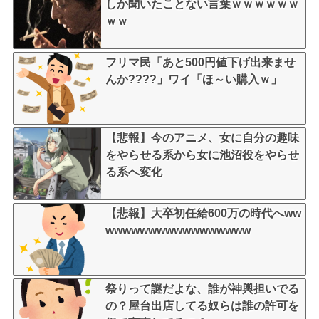
しか聞いたことない言葉ｗｗｗｗｗｗ
ｗｗ
フリマ民「あと500円値下げ出来ませ
んか????」ワイ「ほ～い購入ｗ」
【悲報】今のアニメ、女に自分の趣味
をやらせる系から女に池沼役をやらせ
る系へ変化
【悲報】大卒初任給600万の時代へww
wwwwwwwwwwwwwwwww
祭りって謎だよな、誰が神輿担いでる
の？屋台出店してる奴らは誰の許可を