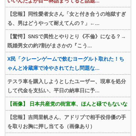
いいんだよが目一杯詰まってると話題...
【悲報】同性愛者女さん「女と付き合うの地獄すぎ
る、男はどうやって耐えてんの？」←...
【驚愕】SNSで異性とやりとり《不倫》になる？→
既婚男女の約7割がまさかの『こう...
X民「クレーンゲームで飲むヨーグルト取れた！ち
ゃんと冷蔵庫で冷やされてたし問題な...
テスラ車を購入しようとしたユーザー、現車を処分
して代金を支払い、平日の納車日に予...
【画像】 日本共産党の街宣車、ほんと碌でもないな
【悲報】吉岡里帆さん、アドリブで相手役俳優の手
を取りお胸に押し当てる（画像あり）