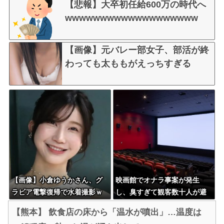
【悲報】大卒初任給600万の時代へ
wwwwwwwwwwwwwwwwwww
【画像】元バレー部女子、部活が終
わっても太ももがえっちすぎる
【画像】小倉ゆうかさん、グ
映画館でオナラ事案が発生
ラビア電撃復帰で水着撮影ｗ
し、臭すぎて観客数十人が避
ｗｗｗｗｗ
難へｗｗｗｗｗｗｗ
【熊本】 飲食店の床から「温水が噴出」…温度は