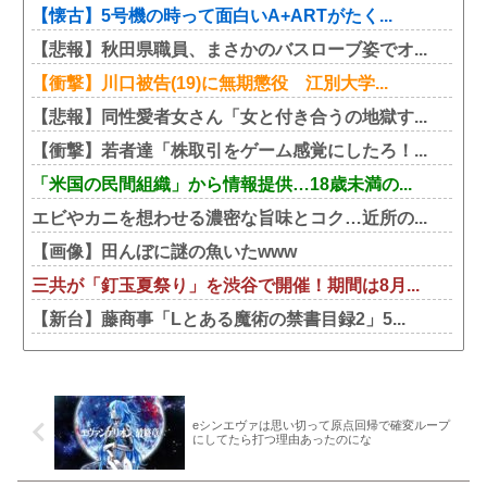
【懐古】5号機の時って面白いA+ARTがたく...
【悲報】秋田県職員、まさかのバスローブ姿でオ...
【衝撃】川口被告(19)に無期懲役 江別大学...
【悲報】同性愛者女さん「女と付き合うの地獄す...
【衝撃】若者達「株取引をゲーム感覚にしたろ！...
「米国の民間組織」から情報提供…18歳未満の...
エビやカニを想わせる濃密な旨味とコク…近所の...
【画像】田んぼに謎の魚いたwww
三共が「釘玉夏祭り」を渋谷で開催！期間は8月...
【新台】藤商事「Lとある魔術の禁書目録2」5...
eシンエヴァは思い切って原点回帰で確変ループ
にしてたら打つ理由あったのにな