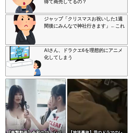
得て商売してるの？
ジャップ「クリスマスお祝いした1週
間後にみんなで神社行きます」←これ
AIさん、ドラクエ6を理想的にアニメ
化してしまう
【衝撃動画】令和のJS、レベ
【放送事故】昔のドラマのレ