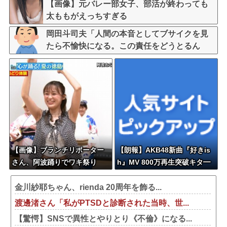
【画像】元バレー部女子、部活が終わっても
太ももがえっちすぎる
岡田斗司夫「人間の本音としてブサイクを見
たら不愉快になる。この責任をどうとるん
だ」
【画像】ブランチリポーター
【朗報】AKB48新曲『好きis
さん、阿波踊りでワキ祭り
h』MV 800万再生突破キタ━
━(((ﾟ∀ﾟ)))━━━━━!! こりゃ
発売前に1000万いきそうだ
金川紗耶ちゃん、rienda 20周年を飾る...
な！【AKB48 68thシングル】
渡邊渚さん「私がPTSDと診断された当時、世...
【驚愕】SNSで異性とやりとり《不倫》になる...