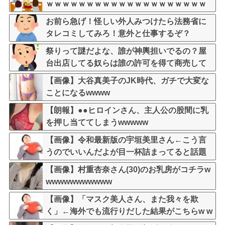
ｗｗｗｗｗｗｗｗｗｗｗｗｗｗｗｗｗｗｗｗ
お前ら急げ！怪しい外人みつけたら法務省に
タレコミしてみろ！意外と仕事するぞ？
祭りって謎だよな、誰が神輿担いでるの？屋
台出店してる奴らは誰の許可を得て商売して
るの？
【画像】大谷真美子のJK時代、ガチで大変な
ことになるwwww
【朗報】●●ヒロインさん、主人公の股間に乳
を押し当ててしまうwwwww
【画像】令和最新版の宇垣美里さん←こう言
うのでいいんだよが目一杯詰まってると話題
にw w w w w w w w w
【画像】村重杏奈さん(30)のお乳房がコチラw
wwwwwwwwwww
【画像】「マスク美人さん、また我々を欺
く」←海外でも流行りだした結果がこちらw w
w w w w w