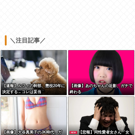
＼注目記事／
【速報】ルフィの幹部、懲役20年に
【画像】あのちゃんの近影、ガチで
決定する←コレは妥当
終わる
か？？？？？？？
【画像】大谷真美子のJK時代、ガ
【悲報】同性愛者女さん「女
NEW