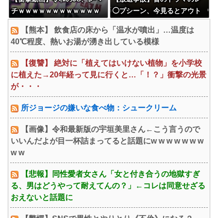
チｗｗｗｗｗｗｗｗｗｗｗｗ
◯プシーン、今見るとアウト
ｗｗｗｗｗｗｗｗｗｗｗｗｗ
すぎる・・・
【熊本】 飲食店の床から「温水が噴出」…温度は
ｗｗｗｗｗ
40℃程度、熱いお湯が湧き出している模様
【復讐】 絶対に「植えてはいけない植物」を小学校
に植えた→20年経って見に行くと…「！？」衝撃の光景
が・・・
所ジョージの嫌いな食べ物：シュークリーム
【画像】令和最新版の宇垣美里さん←こう言うので
いいんだよが目一杯詰まってると話題にw w w w w w w
w w
【悲報】同性愛者女さん「女と付き合うの地獄すぎ
る、男はどうやって耐えてんの？」←コレは同意せざる
おえないと話題に