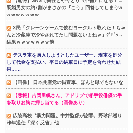
【驚愕】SNSで異性とやりとり《不倫》になる？→
既婚男女の約7割がまさかの『こう』回答してしまうw
w w w w w w w
X民「クレーンゲームで飲むヨーグルト取れた！ちゃ
んと冷蔵庫で冷やされてたし問題ないよねｗ」ｸﾞﾋﾞｯ→
結果ｗｗｗｗｗｗｗ他
テスラ車を購入しようとしたユーザー、現車を処分
して代金を支払い、平日の納車日に予定を合わせた結
果……
【画像】 日本共産党の街宣車、ほんと碌でもないな
【悲報】吉岡里帆さん、アドリブで相手役俳優の手
を取りお胸に押し当てる（画像あり）
広陵高校〝暴力問題〟中井監督が謝罪。野球部巡り
昨年退任「深く反省」他