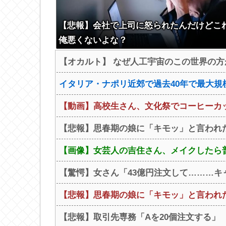
【悲報】会社で上司に怒られたんだけどこ
俺悪くないよな？
【オカルト】 なぜ人工宇宙のこの世界の
イタリア・ナポリ近郊で過去40年で最大規模
【動画】高校生さん、文化祭でコーヒーカッ
【悲報】思春期の娘に「キモッ」と言われ
【画像】女芸人の吉住さん、メイクしたら普通
【驚愕】女さん「43億円注文して………キ
【悲報】思春期の娘に「キモッ」と言われ
【悲報】取引先専務「Aを20個注文する」 