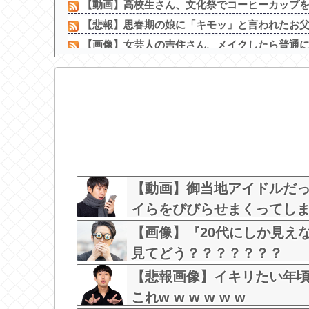
【動画】高校生さん、文化祭でコーヒーカップを作
【悲報】思春期の娘に「キモッ」と言われたお父さ
【画像】女芸人の吉住さん、メイクしたら普通に美
【驚愕】sexしながら女の腋舐めたらｗｗｗｗ
彼女にストゼロ飲ませながらセッ○スしたらこう
【画像】北朝鮮のビアガール、エッッッッッッッッ
METALVERSE出演「LuckyFes’26」のセトリ
【動画】最近のAKB48、容姿レベルが高すぎる
【画像】テレ東の深夜がスゴイ、セクシー女優
森下千里議員、「森下」で検索されると大量にエッ
【動画】御当地アイドルだ
イらをびびらせまくってしまうw 
【画像】『20代にしか見え
見てどう？？？？？？？
【悲報画像】イキリたい年
これw w w w w w