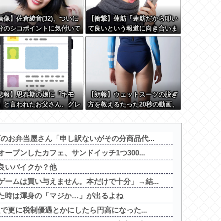
画像】佐倉綾音(32)、ついに
【衝撃】蓮舫「蓮舫だから叩い
分のシコポイントに気付いて
て良いという報道に向き合いま
まう・・・
す！」X民「高市だから叩いて
良いをやってるのがお前だろ」
←これ…w w
悲報】思春期の娘に「キモ
【朗報】ウェットスーツの脱ぎ
」と言われたお父さん、グレ
方を教えるたった20秒の動画、
ｗｗｗｗｗｗｗ
900万回以上再生される
のお弁当屋さん「申し訳ないがその分商品代...
ープンしたカフェ、サンドイッチ1つ300...
良いバイクか？他
ームは買い与えません。本だけで十分」→結...
た時は渾身の「マジか…」が出るよね
定で更に税制優遇とかにしたら円高になった...