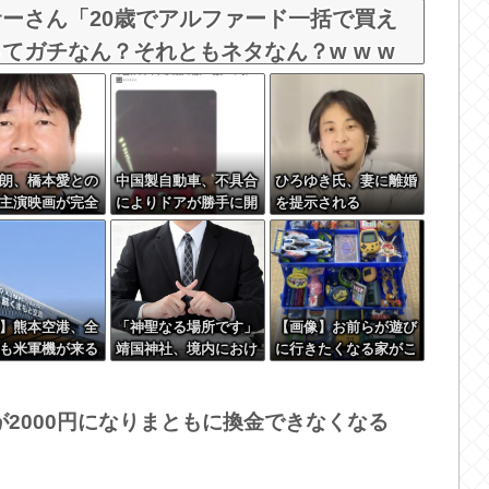
ーさん「20歳でアルファード一括で買え
てガチなん？それともネタなん？w w w
朗、橋本愛との
中国製自動車、不具合
ひろゆき氏、妻に離婚
主演映画が完全
によりドアが勝手に開
を提示される
ｗｗｗｗｗ
いてしまう件
】熊本空港、全
「神聖なる場所です」
【画像】お前らが遊び
も米軍機が来る
靖国神社、境内におけ
に行きたくなる家がこ
なっていた
るコスプレや軍装の禁
ちらｗｗｗｗｗｗｗｗ
止を発表
ｗｗｗｗｗｗｗｗｗｗ
ｗｗｗｗｗｗｗｗｗｗ
2000円になりまともに換金できなくなる
ｗｗｗｗ