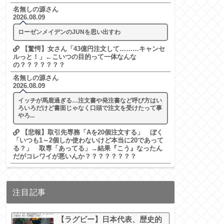
名無しの源さん
2026.08.09
ローゼンメイデンのJUNを思い出すわ
【驚愕】女さん「43億円注文して………キャンセ
ルっと！」←こいつの目的って一体なんな
の？？？？？？？
名無しの源さん
2026.08.09
イッチが馬鹿過ぎる…注文書や発注書など呼び方はい
ろいろだけど書面じゃなく口頭で注文を受けたって事
やろ...
【悲報】取引先専務「Aを20個注文する」 ぼく
「いつも1～2個しか使わないけど本当に20であって
る？」 取専「あってる」→結果『こう』なったん
だがコレワイが悪いんか？？？？？？？？
注目記事
【ラグビー】日本代表、歴史的