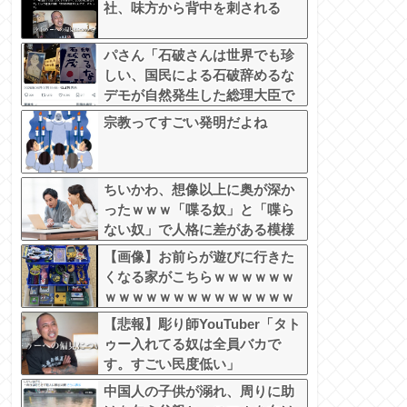
社、味方から背中を刺される
パさん「石破さんは世界でも珍
しい、国民による石破辞めるな
デモが自然発生した総理大臣で
す」
宗教ってすごい発明だよね
ちいかわ、想像以上に奥が深か
ったｗｗｗ「喋る奴」と「喋ら
ない奴」で人格に差がある模様
【画像】お前らが遊びに行きた
くなる家がこちらｗｗｗｗｗｗ
ｗｗｗｗｗｗｗｗｗｗｗｗｗｗ
ｗｗｗｗｗｗｗｗｗｗｗｗ
【悲報】彫り師YouTuber「タト
ゥー入れてる奴は全員バカで
す。すごい民度低い」
中国人の子供が溺れ、周りに助