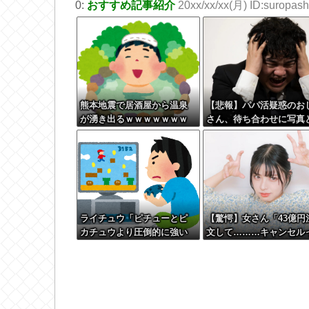
0:
おすすめ記事紹介
20xx/xx/xx(月) ID:suropashi
熊本地震で居酒屋から温泉
【悲報】パパ活疑惑のお
が湧き出るｗｗｗｗｗｗｗ
さん、待ち合わせに写真
ｗ
違う女が来たので逃げよ
とするも眼鏡を奪われ可
想なことになっていると
ろを激写されてしまう…
ライチュウ「ピチューとピ
【驚愕】女さん「43億円
カチュウより圧倒的に強い
文して………キャンセル
ですｗｗｗｗ」←こいつが
と！」←こいつの目的っ
不人気な理由
一体なんな
の？？？？？？？