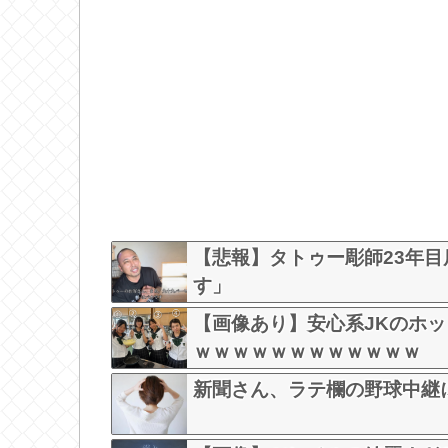
【悲報】タトゥー彫師23年目
す」
【画像あり】安心系JKのホ
ｗｗｗｗｗｗｗｗｗｗｗｗ
新聞さん、ラテ欄の野球中継に