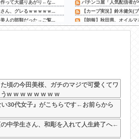
って大盛りあがり←な...
パチンコ屋「人気配信者がや
ん、グレるｗｗｗｗｗ...
【カープ実況】鈴木健矢(ブルペ
人の部類だった→ご覧...
【朗報】秋田県、オイルマネ
ｗｗｗｗｗｗｗｗｗｗ
【幸せ】久々に七輪焼きや
なるｗｗｗ
なぜフランス人はこれほど日
ッッッッッッッッッ...
熊本避難所で大工が手伝おう
＆感想
令和8年8月8日の稼働ラン
ｗ
松平健さんがアミューズグ
のナマ乳をモロ流し
【新台】大都「パチスロVivy -Flu
チな画像が出てくるた...
った頃の今田美桜、ガチのマジで可愛くてワ
w w w w w w w
ない30代女子』がこちらです←お前らから
頃の中学生さん、和彫を入れて人生終了へ←