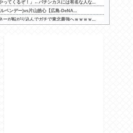
ってくるぞ！」←パチンカスには有名な人な...
ンデー)vs片山皓心【広島-DeNA...
ーが転がり込んでガチで東北最強へｗｗｗｗ...
るでー
本が好きなのか？…中国ネット「中国と北朝...
としたら「勝手な事するな」と行政側に止め...
キングが公開！新台や人気機種が超高稼働に...
ループの公式アンバサダーに就任！
orite Eye's S...