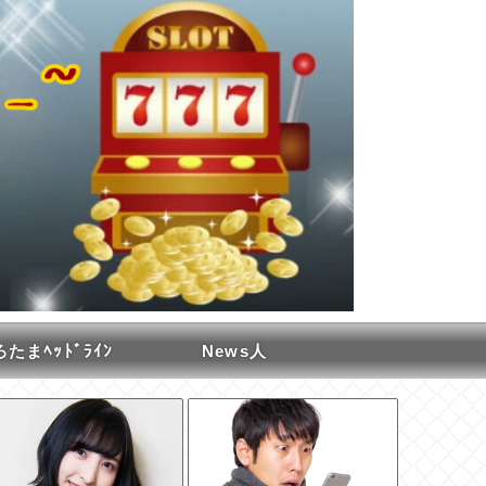
たまﾍｯﾄﾞﾗｲﾝ
News人