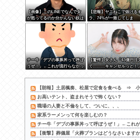
【画像】このLINEでなんで女
【悲報】ヤニねこで抜ける
が怒ってるのか分かんない奴は
ラ、74%が一致してしま
モテない奴確定らしい←お前ら
う・・・
は勿論わかるよ
な？？？？？？？
チー牛「デブの事豚丼って呼ぼ
【驚愕】女さん「43億円注
うぜ！」←これが流行らなかっ
て………キャンセルっと！
た理由
こいつの目的って一体なん
の？？？？？？？
【朗報】土居楓奏、松屋で定食を食べる ⇒ 小野
お高いテント、盗まれそうで怖くない？
職場の人妻と不倫をして、ついに、、、
家系ラーメンって何を楽しむの？
チー牛「デブの事豚丼って呼ぼうぜ！」←これ
【衝撃】葬儀屋「火葬プランはどうなさいますか？