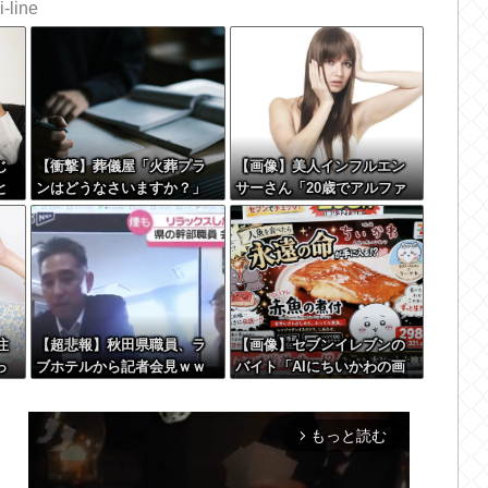
-line
じ
【衝撃】葬儀屋「火葬プラ
【画像】美人インフルエン
と
ンはどうなさいますか？」
サーさん「20歳でアルファ
う
ワイ喪主「直葬で(即答)」→
ード一括で買えちゃう私っ
哀
結果ァw w w w w w w w w
て素敵」←これってガチな
こ
w
ん？それともネタなん？w w
w w w w w w w
注
【超悲報】秋田県職員、ラ
【画像】セブンイレブンの
っ
ブホテルから記者会見ｗｗ
バイト「AIにちいかわの画
て
ｗｗｗｗｗｗｗ
像を食わせてっと………で
きた！」