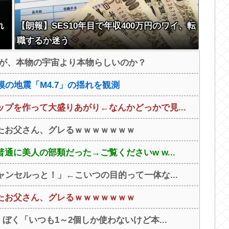
れ
【朗報】SES10年目で年収400万円のワイ、転
職するか迷う
方が、本物の宇宙より本物らしいのか？
の地震「M4.7」の揺れを観測
プを作って大盛りあがり←なんかどっかで見...
たお父さん、グレるｗｗｗｗｗｗｗ
に美人の部類だった→ご覧くださいw w...
ャンセルっと！」←こいつの目的って一体な...
たお父さん、グレるｗｗｗｗｗｗｗ
ぼく「いつも1～2個しか使わないけど本...