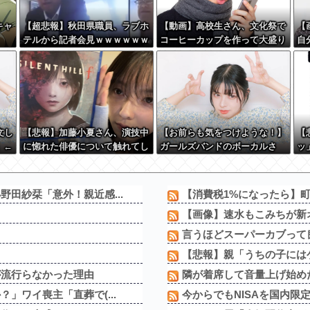
キャ
【超悲報】秋田県職員、ラブホ
【動画】高校生さん、文化祭で
【
テルから記者会見ｗｗｗｗｗｗ
コーヒーカップを作って大盛り
自
ｗｗｗ
あがり←なんかどっかで見たこ
し
とあると話題に
文し
【悲報】加藤小夏さん、演技中
【お前らも気をつけような！】
【
」←
に惚れた俳優について触れてし
ガールズバンドのボーカルさ
ッ
な
まう
ん、客席ダイブした結果『こ
る
う』なってしまいお気持ち表明
してしまう…
田紗栞「意外！親近感...
【消費税1%になったら】町
【画像】速水もこみちが新オ
言うほどスーパーカブって
【悲報】親「うちの子にはゲ
が流行らなかった理由
隣が着席して音量上げ始め
」ワイ喪主「直葬で(...
今からでもNISAを国内限