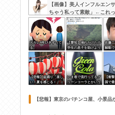
【画像】美人インフルエンサ
ちゃう私って素敵」←これっ
w w w w w w
元カレ4年ひきずって
【愛知】溺れかけた小
佐藤二
る。
学生の息子を助けよう
騒動で
と…40歳父親が溺れ死
白紙へ
亡 家族3人で川遊び
に 息子は妻に助けら
れる
【悲報】盆踊り「楽し
いま巷で流行ってるグ
【衝撃
い！夏を感じる！」→
リーンコーラとかいう
国で最
近隣住民「うるさい」
飲み物ｗｗｗｗ
空港に
→開催場所半減
【悲報】東京のパチンコ屋、小景品が