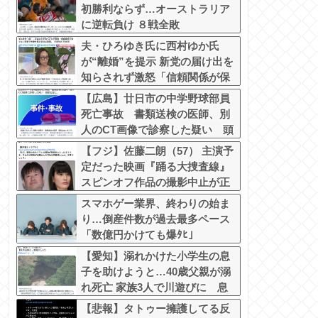
初勝利ならず…オーストラリア
に逆転負け ８戦全敗
夫・ひろゆき氏に西村ゆか氏
が“離婚”を提示 新党の届け出を
知らされず激怒「信頼関係が保
てず夫婦を続けるのは無理」
【広島】廿日市の中学野球部員
死亡事故 書類送検の医師、別
人のCT画像で診察した疑い 頭
部出血に気づかなかった可能性
【フジ】佐藤二朗（57） 主演予
定だった映画『踊る大捜査線』
スピンオフ作品の撮影中止が正
式に決定
スマホゲー業界、終わりの始ま
り…倒産件数が過去最多ペース
「数億円かけても爆ﾀﾋ」
【愛知】溺れかけた小学生の息
子を助けようと…40歳父親が溺
れ死亡 家族3人で川遊びに 息
子は妻に助けられる
【悲報】タトゥー擁護してる反