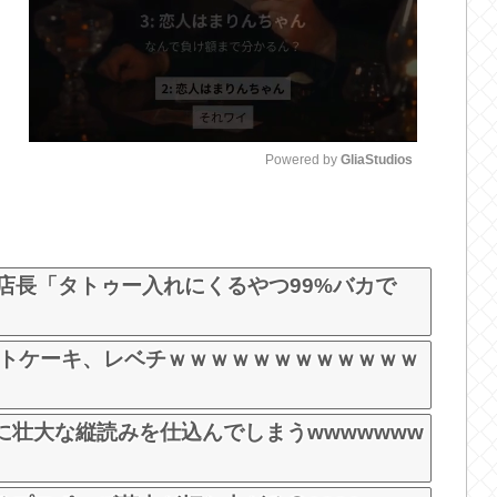
Powered by 
GliaStudios
M
u
t
店長「タトゥー入れにくるやつ99%バカで
e
ットケーキ、レベチｗｗｗｗｗｗｗｗｗｗｗｗ
壮大な縦読みを仕込んでしまうwwwwwww