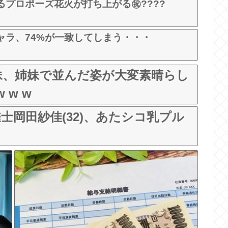
るプロポーズ花火が打ち上がる㊗????
ャラ、74%が一致してしまう・・・
妹、姉妹で並んだ姿が大変素晴らし
 w w
士岡田紗佳(32)、あたシコ乳プル