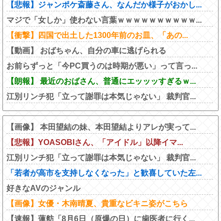
【悲報】ジャンポケ斎藤さん、なんだか様子がおかし...
マジで「女しか」使わない言葉ｗｗｗｗｗｗｗｗｗｗ...
【衝撃】四国で出土した1300年前のお皿、「あの...
【動画】 おばちゃん、自分の車に逃げられる
お前らずっと「今PC買うのは時期が悪い」って言っ...
【朗報】 最近のおばさん、普通にエッッッすぎるｗ...
江別リンチ犯「立って謝罪は本気じゃない」 裁判官...
【画像】 本田望結の妹、本田望結よりアレが実って...
【悲報】YOASOBIさん、「アイドル」以降イマ...
江別リンチ犯「立って謝罪は本気じゃない」 裁判官...
「若者が高市を支持しなくなった」と歓喜していた左...
好きなAVのジャンル
【画像】女優・木南晴夏、貴重なビキニ姿がこちら
【速報】蓮舫「8月6日（原爆の日）に歯医者に行く...