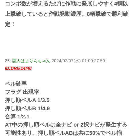
コンボ数が増えるたびに作戦に発展しやすく4輌以
上撃破していると作戦発動濃厚。8輌撃破で勝利確
定！
25:
恋人はまりんちゃん
2024/02/07(水) 01:00:27.50
ID:DRfk14l40
ベル確率
フラグ 出現率
押し順ベルA 1/3.5
押し順ベルB 1/4.9
合算 1/2.1
AT中の押し順ベルは全ナビ or 2択ナビが発生する
可能性あり。押し順ベルABは共に50%でベル揃