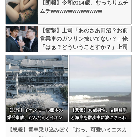
【朗報】令和の14歳、むっちりムチ
ムチwwwwwwwwwwww
【衝撃】上司「あのさあ田沼？お前
営業車のガソリン抜いてない？」俺
「はぁ？どういうことすか？」上司
「自分の車に入れ替えたりしてな
い？？」←これw w w w w w
【悲報】イオンモール熊本の
【悲報】38歳男性、交際相手
爆発事故、だんだんとイオン
と海岸を散歩中に波にさらわ
側が悪いんじゃないかという
れ死亡
【怒報】電車乗り込みぼく「おっ、可愛いミニスカ
世論になってしまう