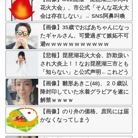
花火大会」、市公式「そんな花火大
会は存在しない」→ SNS阿鼻叫喚
・・・
【画像】35歳でおばあちゃんになっ
たギャルさん、可愛過ぎて嫉妬不可
避w w w w w w w w w w w
【悲報】琵琶湖花火大会、詐欺扱い
され大炎上！！なお琵琶湖三市とも
「知らない」と公式声明←これどう
言うことなんや！？？？？？？？？
【画像】雛形あきこ(48)、２０歳以
降封印していた水着グラビアを遂に
解禁ｗｗｗｗ
【画像】のり弁の価格、庶民には届
かなくなってしまう