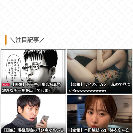
＼注目記事／
【画像】チー牛、集合写真で
【悲報】ワイの元カノ、風俗で見つ
NEW
濃厚なチー臭を出してしまう
かるwwwwwwwwww
【画像】現役最強の呼び声が高いこ
【速報】本田望結(22)、浴衣姿を公