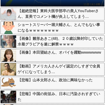
【超絶悲報】東科大医学部卒の美人YouTuberさ
ん、直美でコメント欄が炎上してしまう…
ショートスリーバー堀大輔さん、とんでもない事
になるｗｗｗｗｗｗｗｗ
【画像】雛形あきこ(48)、２０歳以降封印していた
水着グラビアを遂に解禁ｗｗｗｗ
【画像】本田望結さん、オパイを躍動wwwwwww
【動画】アメリカ人さんゲイ認定のしすぎで全員
ゲイになってしまう…
【悲報】山本太郎さん、政治に興味なかった
【悲報】中国の街並み、日本に汚染されすぎてい
た