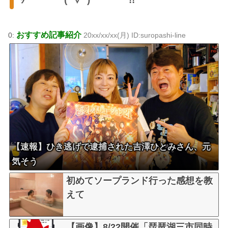
おすすめ記事紹介
0:
20xx/xx/xx(月) ID:suropashi-line
【速報】ひき逃げで逮捕された吉澤ひとみさん、元
気そう
初めてソープランド行った感想を教
えて
【画像】8/22開催「琵琶湖三市同時