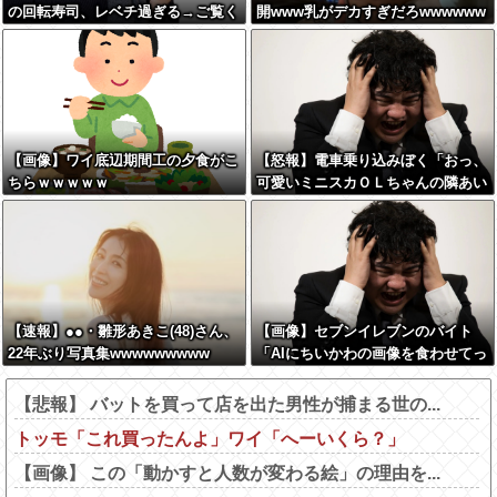
の回転寿司、レベチ過ぎる→ご覧く
開www乳がデカすぎだろwwwwww
ださいw w w w w w w
【画像】ワイ底辺期間工の夕食がこ
【怒報】電車乗り込みぼく「おっ、
ちらｗｗｗｗｗ
可愛いミニスカＯＬちゃんの隣あい
てんじゃん！座ったろ！」→結果w
w w w w w w w
【速報】●●・雛形あきこ(48)さん、
【画像】セブンイレブンのバイト
22年ぶり写真集wwwwwwwww
「AIにちいかわの画像を食わせてっ
と………できた！」→とんでもない
ものが出来上がってしまうw w w w
【悲報】 バットを買って店を出た男性が捕まる世の...
w
トッモ「これ買ったんよ」ワイ「へーいくら？」
【画像】 この「動かすと人数が変わる絵」の理由を...