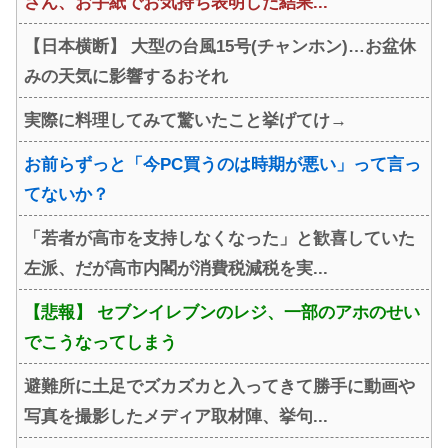
さん、お手紙でお気持ち表明した結果...
【日本横断】 大型の台風15号(チャンホン)…お盆休
みの天気に影響するおそれ
実際に料理してみて驚いたこと挙げてけ→
お前らずっと「今PC買うのは時期が悪い」って言っ
てないか？
「若者が高市を支持しなくなった」と歓喜していた
左派、だが高市内閣が消費税減税を実...
【悲報】 セブンイレブンのレジ、一部のアホのせい
でこうなってしまう
避難所に土足でズカズカと入ってきて勝手に動画や
写真を撮影したメディア取材陣、挙句...