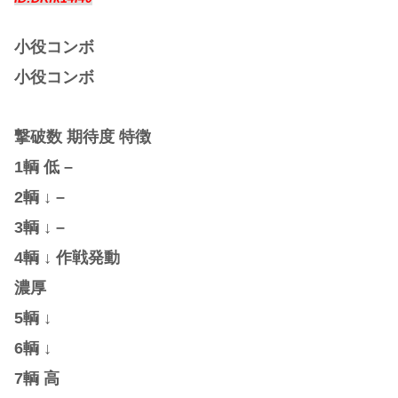
小役コンボ
小役コンボ
撃破数 期待度 特徴
1輌 低 –
2輌 ↓ –
3輌 ↓ –
4輌 ↓ 作戦発動
濃厚
5輌 ↓
6輌 ↓
7輌 高