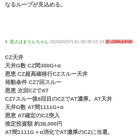
なるループが見込める。
4:
恋人はまりんちゃん
2024/02/07(水) 00:38:52.10
ID:DRfk14l40
CZ天井
天井G数 CZ間300G+α
恩恵 CZ超高確移行CZスルー天井
発動条件 CZ7回スルー
恩恵 次回CZでAT
CZ7スルー後8回目のCZでAT濃厚。AT天井
天井G数 AT間1111G+α
恩恵 AT確定のCZ突入
推定投資額 約38,000円
AT間1111G＋α消化でAT濃厚のCZに当選。