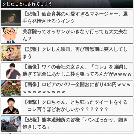
クしたことにされてしまう
【悲報】仙台育英の可愛すぎるマネージャー、選
手を発情させるウインク
美容院ってオッサンがいきなり行っても大丈夫な
ん？
【悲報】クレしん映画、再び暗黒期に突入してし
まう
【画像】ワイの会社の女さん、『コレ』を強調し
過ぎて完全にあたしこ枠を狙ってるんだがw w w w
w w w w w w w w
【画像】ロピアのパワー全開おにぎり444円ｗｗｗ
ｗｗｗｗｗｗｗｗｗ
【衝撃】クロちゃん、とち狂ったツイートをする
←コレ言うほどおかしいか？？？？？？
【悲報】熊本避難所の皆様「パンばっかり。飽き
飽きしてる」