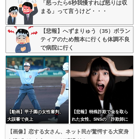
「怒ったら6秒我慢すれば怒りは収
まる」って言うけど・・・
【悲報】へずまりゅう（35）ボラン
ティアのため熊本に行くも体調不良
で病院に行く
【動画】甲子園の女性審判、
【悲報】特殊詐欺で金を取ら
大誤審で炎上
れた女性、SNSの「詐欺師に
騙し取られたお金、取り戻せ
【画像】恋する女さん、ネット民が驚愕する大変身
ます」」に釣られさらに240万