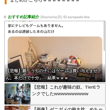
おすすめ記事紹介
0:
20xx/xx/xx(月) ID:suropashi-line
【悲報】親「うちの子にはゲームは買い与えませ
ん。本だけで十分」→結果ｗｗｗ
【悲報】これが趣味の奴、TierEラ
ンクでしたwwwwwwwwww
【画像】ゼニガメの抱き枕、めちゃ