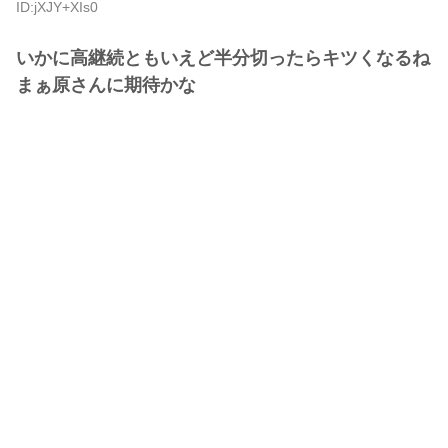
ID:jXJY+XIs0
いかに高継続ともいえど半分切ったらキツくなるね
まぁ原さんに期待かな