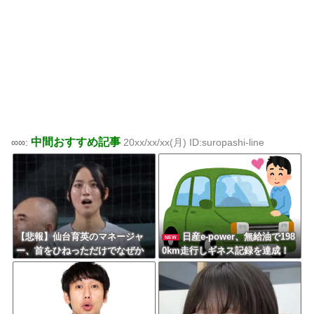
中間おすすめ記事
∞∞:
20xx/xx/xx(月) ID:suropashi-line
【悲報】仙台育英のマネージャ
日産e-power、無給油で198
NEW
ー、首をひねっただけでなぜか
0km走行しギネス記録を達成！
ウインクしたことにされてしま
→山頂から下ってるだけでし
う
た…