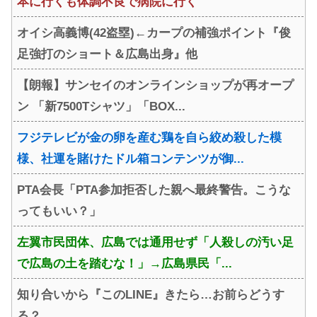
本に行くも体調不良で病院に行く
オイシ高義博(42盗塁)←カープの補強ポイント『俊
足強打のショート＆広島出身』他
【朗報】サンセイのオンラインショップが再オープ
ン 「新7500Tシャツ」「BOX...
フジテレビが金の卵を産む鶏を自ら絞め殺した模
様、社運を賭けたドル箱コンテンツが御...
PTA会長「PTA参加拒否した親へ最終警告。こうな
ってもいい？」
左翼市民団体、広島では通用せず「人殺しの汚い足
で広島の土を踏むな！」→広島県民「...
知り合いから『このLINE』きたら…お前らどうす
る？