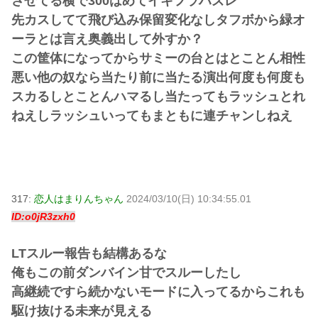
させてる横で300はめてイキフラハズレ
先カスしてて飛び込み保留変化なしタフボから緑オ
ーラとは言え奥義出して外すか？
この筐体になってからサミーの台とはとことん相性
悪い他の奴なら当たり前に当たる演出何度も何度も
スカるしとことんハマるし当たってもラッシュとれ
ねえしラッシュいってもまともに連チャンしねえ
317:
恋人はまりんちゃん
2024/03/10(日) 10:34:55.01
ID:o0jR3zxh0
LTスルー報告も結構あるな
俺もこの前ダンバイン甘でスルーしたし
高継続ですら続かないモードに入ってるからこれも
駆け抜ける未来が見える