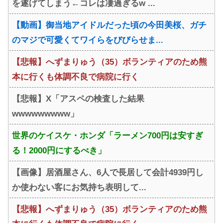
を遂げてしまう←コレは凄過ぎるw ...
円失うｗｗｗｗ
【動画】御当地アイドルだった頃の今田美桜、ガチ
のマジで可愛くてワイらをびびらせま...
【悲報】へずまりゅう（35）ボランティアのため熊
本に行くも体調不良で病院に行く
【悲報】X「アスペの検査した結果
wwwwwwwww」
世界のケイスケ・ホンダ「ラーメン700円は安すぎ
る！2000円にするべき」
【画像】居酒屋さん、6人で長居して会計4939円し
か使わない客にお気持ち表明して...
【悲報】へずまりゅう（35）ボランティアのため熊