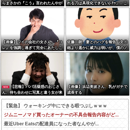
らまさかの『こう』言われたんやが
れる刀は具現化できない(ﾆﾁｯ」←こ
これワイ詰みか？？？？？？？
れ
【画像】ワイの会社の女さん、『コ
佐藤二朗、妻とのハグを報告「文〇
レ』を強調し過ぎて完全にあたしこ
砲より遥かに威力は弱いが、僕のノ
枠を狙ってるんだがw w w w w w
ロケ砲をお見舞いする」
w w w w w w
【悲報】パパ活疑惑のおじさ
【画像】浜辺美波さん、乳がガチで
NEW
ん、待ち合わせに写真と違う女が来
成長する
たので逃げようとするも眼鏡を奪わ
れ可哀想なことになっているところ
【緊急】 ウォーキング中にできる暇つぶしｗｗｗ
を激写されてしまう…
ジムニーノマド買ったオーナーの不具合報告内容がど...
最近Uber Eatsの配達員になった者なんやが...