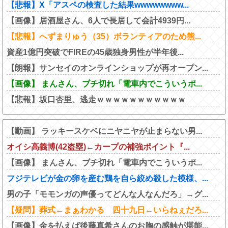
【悲報】X「アスペの検査した結果wwwwwwww...
【画像】居酒屋さん、6人で長居して会計4939円...
【悲報】へずまりゅう（35）ボランティアのため熊...
資産1億円突破でFIREの45歳独身男性が半年後...
【朗報】サンセイのオンラインショップが再オープン...
【画像】 まんさん、ブチ切れ「電車内でこういうポ...
【悲報】坂口杏里、逃走ｗｗｗｗｗｗｗｗｗｗｗ
【動画】 ラッキースケベにニヤニヤが止まらない男...
オイシ高義博(42盗塁)←カープの補強ポイント『...
【画像】 まんさん、ブチ切れ「電車内でこういうポ...
フジテレビが金の卵を産む鶏を自ら絞め殺した模様、...
男の子「モモンガの声優ってどんな人なんだろ」→グ...
【疑問】葬式←まぁわかる 四十九日←いらねぇだろ...
【画像】金を払えば後藤真希さんのお胸の感触が堪能...