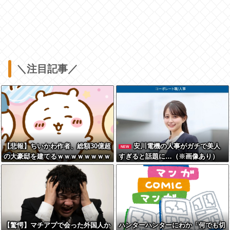
＼注目記事／
【悲報】ちいかわ作者、総額30億超
安川電機の人事がガチで美人
NEW
の大豪邸を建てるｗｗｗｗｗｗｗｗ
すぎると話題に…（※画像あり）
ｗｗｗｗｗｗｗｗｗｗｗ
【驚愕】マチアプで会った外国人か
ハンターハンターにわか「何でも切