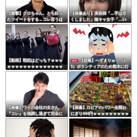
【衝撃】クロちゃん、とち狂っ
【画像あり】美容師「…手は尽
たツイートをする←コレ言うほ
くしました」陰キャ女子「…ﾋｭ
どおかしいか？？？？？？
ｯ」→結果・・・
【動画】戦犯はどっち？ｗｗｗ
【悲報】へずまりゅう（3
NEW
ｗｗｗｗｗｗｗｗｗｗｗｗｗｗ
5）ボランティアのため熊本に行
ｗｗｗ
くも体調不良で病院に行く
【画像】ワイの会社の女さん、
【画像】ロピアのパワー全開お
『コレ』を強調し過ぎて完全に
にぎり444円ｗｗｗｗｗｗｗｗｗ
あたしこ枠を狙ってるんだがw w
ｗｗｗ
w w w w w w w w w w