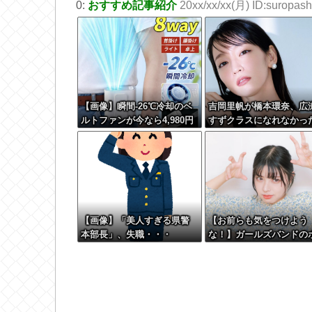
0:
おすすめ記事紹介
20xx/xx/xx(月) ID:suropashi
【画像】瞬間-26℃冷却のベ
吉岡里帆が橋本環奈、広
ルトファンが今なら4,980円
すずクラスになれなかっ
ｗｗｗｗｗｗ
理由ｗｗｗｗｗｗ
【画像】「美人すぎる県警
【お前らも気をつけよう
本部長」、失職・・・
な！】ガールズバンドの
ーカルさん、客席ダイブ
た結果『こう』なってし
いお気持ち表明してしま
う…