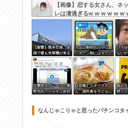
【画像】恋する女さん、ネ
レは凄過ぎるw w w w w w 
【衝撃】熊本空港、全
ターン制RPGファン
ひろゆ
国で最も米軍機が来る
「ターン制にはターン
ないか
空港になっていた
制の良さがあると思い
た」妻
ます」
実だろ
ｗｗｗ
立憲民主ブレーンの菅
【悲報】イギリスさ
毎日タ
野完氏、メルチュ折田
ん、国民食を子どもに
摂って
社長に人殺しを連呼
食わせるのを諦めるｗ
ｗｗｗｗｗｗ
なんじゃこりゃと思ったパチンコタ