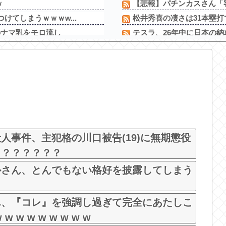
ｗ
【悲報】パチンカスさん「客
けてしまうｗｗｗw...
松井秀喜の凄さは31本塁打
のナマ乳をモロ流し
テスラ、26年中に日本の
ァード一括で買えち...
【画像】AIレベルの綺麗
んない奴はモテない...
日本韓国台湾「少子化です」
って大盛りあがり←な...
令和8年8月8日の稼働ラン
しいと話題にw w...
【悲報】パチンカスさん「客
ーカルさん、客席ダイ...
松平健さんがアミューズグ
者にはもう減税じゃな...
【新台】大都「パチスロVivy -Flu
チな画像が出てくるた...
人事件、主犯格の川口被告(19)に無期懲役
う？？？？？？
ルさん、とんでもない格好を披露してしまう
ん、『コレ』を強調し過ぎて完全にあたしこ
 w w w w w w w