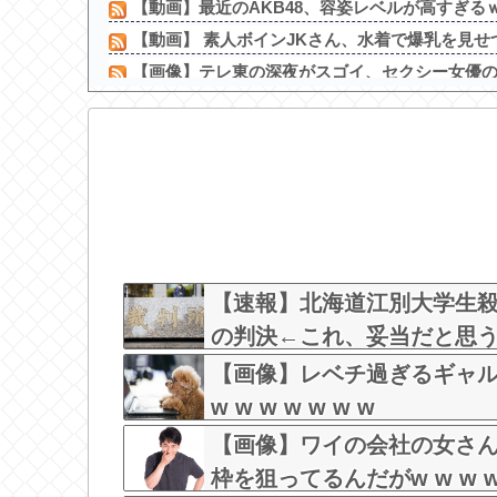
【動画】最近のAKB48、容姿レベルが高すぎる
【動画】 素人ボインJKさん、水着で爆乳を見せつ
【画像】テレ東の深夜がスゴイ、セクシー女優
【画像】美人インフルエンサーさん「20歳でアルフ
【画像】このLINEでなんで女が怒ってるのか分か
【動画】高校生さん、文化祭でコーヒーカップを作
【画像】本田望結の妹、姉妹で並んだ姿が大変素晴ら
【お前らも気をつけような！】ガールズバンドのボ
杉村太蔵氏、消費税減税は反対「低所得者、中所得
森下千里議員、「森下」で検索されると大量にエッ
【速報】北海道江別大学生殺
の判決←これ、妥当だと思
【画像】レベチ過ぎるギャ
w w w w w w w
【画像】ワイの会社の女さ
枠を狙ってるんだがw w w w w