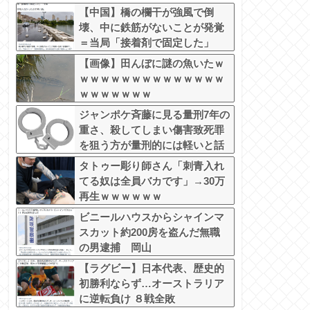
【中国】橋の欄干が強風で倒
壊、中に鉄筋がないことが発覚
＝当局「接着剤で固定した」
【画像】田んぼに謎の魚いたｗ
ｗｗｗｗｗｗｗｗｗｗｗｗｗｗ
ｗｗｗｗｗｗｗ
ジャンポケ斉藤に見る量刑7年の
重さ、殺してしまい傷害致死罪
を狙う方が量刑的には軽いと話
題
タトゥー彫り師さん「刺青入れ
てる奴は全員バカです」→30万
再生ｗｗｗｗｗｗ
ビニールハウスからシャインマ
スカット約200房を盗んだ無職
の男逮捕 岡山
【ラグビー】日本代表、歴史的
初勝利ならず…オーストラリア
に逆転負け ８戦全敗