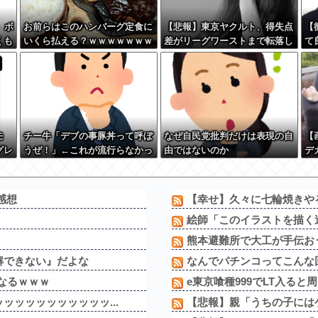
）ボ
お前らはこのハンバーグ定食に
【悲報】東京ヤクルト、得失点
【
くも
いくら払える？ｗｗｗｗｗｗｗ
差がリーグワーストまで転落し
て
ｗｗｗ
てしまう
す
良
←
モ
チー牛「デブの事豚丼って呼ぼ
なぜ自民党批判だけは表現の自
【
グレ
うぜ！」←これが流行らなかっ
由ではないのか
デ
た理由
欠
＆感想
【幸せ】久々に七輪焼きや
絵師「このイラストを描く過
熊本避難所で大工が手伝おう
解できない』だよな
なんでパチンコってこんな回
なるｗｗｗ
e東京喰種999でLT入ると
ッッッッッッッッッ...
【悲報】親「うちの子にはゲ