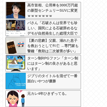
高市首相、公用車を3000万円超
の新型センチュリーSUVに変更
ｗｗｗｗｗｗｗ
パさん「石破さんは世界でも珍
しい、国民による石破辞めるな
デモが自然発生した総理大臣で
す」
【夏の悲劇】父親、溺れた息子
を救おうとしてﾀﾋ亡 →専門家も
警鐘「救助は二次被害が多い」
ターン制RPGファン「ターン制
にはターン制の良さがあると思
います」
ジブリのタイトルを混ぜて一番
面白いやつが優勝
元カレ4年ひきずってる。