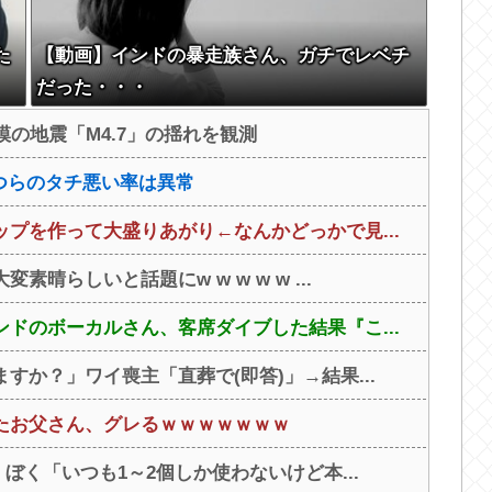
た
【動画】インドの暴走族さん、ガチでレベチ
だった・・・
の地震「M4.7」の揺れを観測
いつらのタチ悪い率は異常
プを作って大盛りあがり←なんかどっかで見...
らしいと話題にw w w w w ...
ドのボーカルさん、客席ダイブした結果『こ...
か？」ワイ喪主「直葬で(即答)」→結果...
たお父さん、グレるｗｗｗｗｗｗｗ
ぼく「いつも1～2個しか使わないけど本...