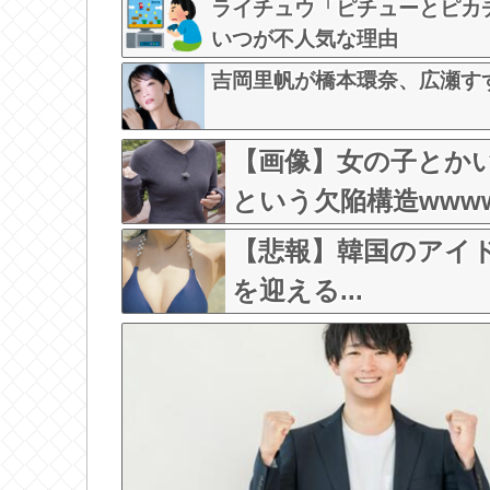
ライチュウ「ピチューとピカ
いつが不人気な理由
吉岡里帆が橋本環奈、広瀬す
【画像】女の子とか
という欠陥構造www
【悲報】韓国のアイ
を迎える...