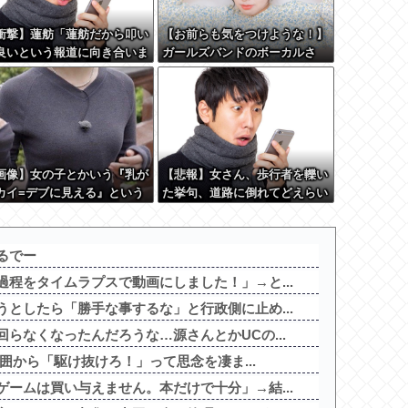
衝撃】蓮舫「蓮舫だから叩い
【お前らも気をつけような！】
良いという報道に向き合いま
ガールズバンドのボーカルさ
！」X民「高市だから叩いて
ん、客席ダイブした結果『こ
いをやってるのがお前だろ」
う』なってしまいお気持ち表明
これ…w w
してしまう…
画像】女の子とかいう『乳が
【悲報】女さん、歩行者を轢い
カイ=デブに見える』という
た挙句、道路に倒れてどえらい
陥構造wwwww
ことになってしまうw w w w w
w w
るでー
程をタイムラプスで動画にしました！」→と...
としたら「勝手な事するな」と行政側に止め...
らなくなったんだろうな…源さんとかUCの...
周囲から「駆け抜けろ！」って思念を凄ま...
ームは買い与えません。本だけで十分」→結...