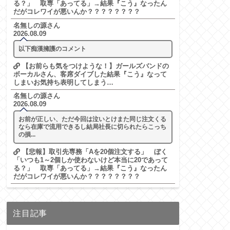
る？」 取専「あってる」→結果『こう』なったん
だがコレワイが悪いんか？？？？？？？？
名無しの源さん
2026.08.09
以下痴漢擁護のコメント
【お前らも気をつけような！】ガールズバンドの
ボーカルさん、客席ダイブした結果『こう』なって
しまいお気持ち表明してしまう…
名無しの源さん
2026.08.09
お前が正しい、ただ今回は泣いとけまた同じ注文くる
なら在庫で流用できるし結局社長に切られたらこっち
の損...
【悲報】取引先専務「Aを20個注文する」 ぼく
「いつも1～2個しか使わないけど本当に20であって
る？」 取専「あってる」→結果『こう』なったん
だがコレワイが悪いんか？？？？？？？？
注目記事