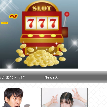
たまﾍｯﾄﾞﾗｲﾝ
News人