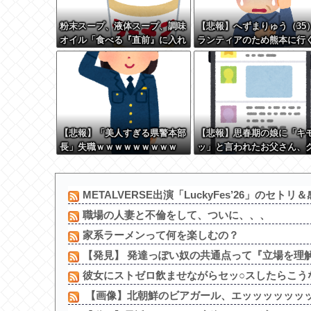
粉末スープ、液体スープ、調味
【悲報】へずまりゅう（35
オイル「食べる『直前』に入れ
ランティアのため熊本に行
てください！！」
体調不良で病院に行く
【悲報】「美人すぎる県警本部
【悲報】思春期の娘に「キ
長」失職ｗｗｗｗｗｗｗｗｗ
ッ」と言われたお父さん、
るｗｗｗｗｗｗｗ
METALVERSE出演「LuckyFes’26」のセトリ
職場の人妻と不倫をして、ついに、、、
家系ラーメンって何を楽しむの？
【発見】 発達っぽい奴の共通点って『立場を理
彼女にストゼロ飲ませながらセッ○スしたらこう
【画像】北朝鮮のビアガール、エッッッッッッッッ