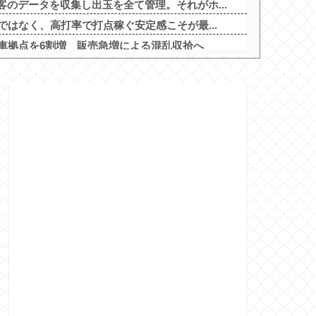
のデータを収集し出玉を全て管理。それがホ...
ではなく、高打率で打点稼ぐ安定感こそが最...
納車拠点を6割増 販売急増による混乱収拾へ
すぎるプロポーズ花火が打ち上がる㊗?他
←わかる 中国北朝鮮「少子化です」←強権...
キングが公開！新台や人気機種が超高稼働に...
のデータを収集し出玉を全て管理。それがホ...
ループの公式アンバサダーに就任！
orite Eye's S...