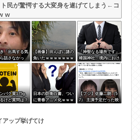
ット民が驚愕する大変身を遂げてしまう←コ
w w
き「出馬する気
【画像】田んぼに謎の
「神聖なる場所です」
ら話さなかっ
魚いたｗｗｗｗｗｗｗ
靖国神社、境内におけ
「それでも不誠
ｗｗｗｗｗｗｗｗｗｗ
るコスプレや軍装の禁
」→離婚協議へ
ｗｗｗｗｗ
止を発表
ｗｗ
ンパク質175g
日本の防衛白書、つい
【フジ】佐藤二朗（5
るけど質問は？
に青春アニメ化ｗｗｗ
7） 主演予定だった映
国防を語る本なのに表
画『踊る大捜査線』ス
紙が謎すぎる
ピンオフ作品の撮影中
止が正式に決定
イアップ挙げてけ