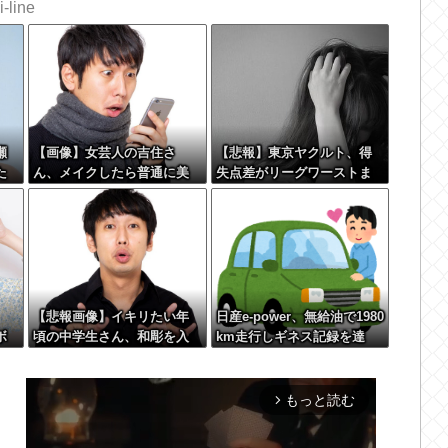
-line
瀬
【画像】女芸人の吉住さ
【悲報】東京ヤクルト、得
た
ん、メイクしたら普通に美
失点差がリーグワーストま
人の部類だった→ご覧くだ
で転落してしまう
さいw w w w w w w w
【悲報画像】イキリたい年
日産e-power、無給油で1980
ボ
頃の中学生さん、和彫を入
km走行しギネス記録を達
し
れて人生終了へ←これw w w
成！→山頂から下ってるだ
ま
w w w
けでした…