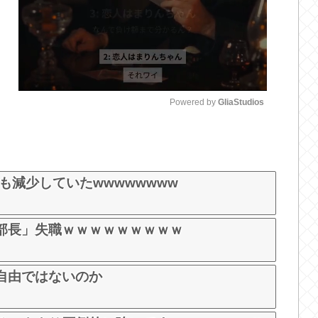
Powered by 
GliaStudios
M
u
t
も減少していたwwwwwwww
e
部長」失職ｗｗｗｗｗｗｗｗｗ
自由ではないのか