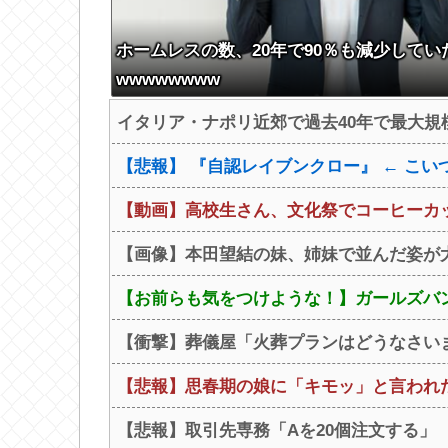
ホームレスの数、20年で90％も減少してい
wwwwwwww
イタリア・ナポリ近郊で過去40年で最大規模
【悲報】 『自認レイブンクロー』 ← こ
【動画】高校生さん、文化祭でコーヒーカッ
【画像】本田望結の妹、姉妹で並んだ姿が大変素晴
【お前らも気をつけような！】ガールズバン
【衝撃】葬儀屋「火葬プランはどうなさいます
【悲報】思春期の娘に「キモッ」と言われ
【悲報】取引先専務「Aを20個注文する」 