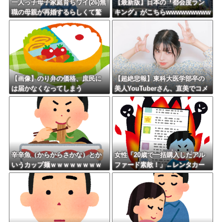
一人っ子母子家庭育ちワイ(26)無
【最新版】日本の『都会度ラン
職の母親が再婚するらしくて驚
キング』がこちらwwwwwwwww
愕
wwwwwwwwwwwwwww
【画像】のり弁の価格、庶民に
【超絶悲報】東科大医学部卒の
は届かなくなってしまう
美人YouTuberさん、直美でコメ
ント欄が炎上してしまう…
辛辛魚（からからさかな）とか
女性「20歳で一括購入したアル
いうカップ麺ｗｗｗｗｗｗｗｗ
ファード素敵！」←レンタカー
ｗｗ
だろと批判殺到