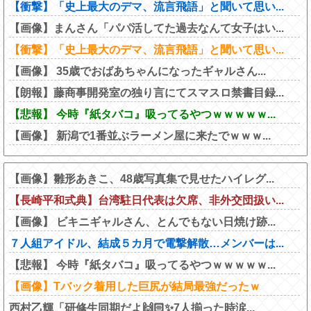
【衝撃】「史上最大のデマ、流言飛語」と聞いて思い...
【画像】まんさん「パパ活してた過去なんて女子はい...
【衝撃】「史上最大のデマ、流言飛語」と聞いて思い...
【画像】 35歳でおばあちゃんになったギャルさん...
【朗報】藤商事開発室の独り言にてスマスロ禁書目録...
【悲報】 今時『紙タバコ』吸ってるやつｗｗｗｗｗ...
【画像】 新潟で1番並ぶラーメン屋に来たでｗｗｗ...
【画像】雛形あきこ、48歳写真集で見せたハイレグ...
【長崎平和式典】台湾駐日代表は欠席、非外交団扱い...
【画像】 ビキニギャルさん、とんでもない日焼け跡...
７人組アイドル、結成５カ月で電撃解散…メンバーは...
【悲報】 今時『紙タバコ』吸ってるやつｗｗｗｗｗ...
【画像】Tバック着用した巨尻が結局最強だったｗ
西村乙輝「研修生同期だよ🙌🏻✨7人揃った時涙...