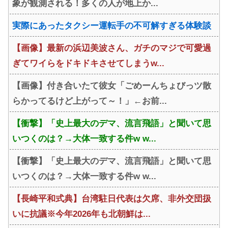
象が観測される！多くの人が地上か...
実際にあったタクシー運転手の不可解すぎる体験談
【画像】最新の浜辺美波さん、ガチのマジで可愛過
ぎてワイらをドキドキさせてしまうw...
【画像】付き合いたて彼女「ごめーんちょびっツ散
らかってるけど上がって～！」←お前...
【衝撃】「史上最大のデマ、流言飛語」と聞いて思
いつくのは？→大体一致する件w w...
【衝撃】「史上最大のデマ、流言飛語」と聞いて思
いつくのは？→大体一致する件w w...
【長崎平和式典】台湾駐日代表は欠席、非外交団扱
いに抗議※今年2026年も北朝鮮は...