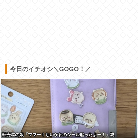
今日のイチオシ＼GOGO！／
転売屋の娘「ママー！ちいかわのシール貼ったよー！」親