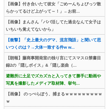
【画像】付き合いたて彼女「ごめーんちょびっツ散
らかってるけど上がって～！」←お前...
【画像】まんさん「パパ活してた過去なんて女子は
いちいち覚えてないから」
【衝撃】「史上最大のデマ、流言飛語」と聞いて思
いつくのは？→大体一致する件w w...
【朗報】藤商事開発室の独り言にてスマスロ禁書目
録2の「隠しボイス」&「隠し楽曲（...
避難所に土足でズカズカと入ってきて勝手に動画や
写真を撮影したメディア取材陣、挙句...
【画像】 のっぺらぼう、捕まるｗｗｗｗｗｗｗｗｗ
ｗ