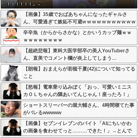
「！！！！！！」→
【画像】35歳でおばあちゃんになったギャルさ
ん、可愛過ぎて嫉妬不可避w w w w w w w w w w w
辛辛魚（からからさかな）とかいうカップ麺ｗｗ
ｗｗｗｗｗｗｗｗ
【超絶悲報】東科大医学部卒の美人YouTuberさ
ん、直美でコメント欄が炎上してしまう…
【朗報】おまえらが若槻千夏(42)について知ってる
こと
【怒報】電車乗り込みぼく「おっ、可愛いミニス
カＯＬちゃんの隣あいてんじゃん！座ったろ！」
→結果w w w w w w w w
ショートスリーパーの堀大輔さん、4時間寝てた事
がバレるwwwww
【画像】セブンイレブンのバイト「AIにちいかわ
の画像を食わせてっと………できた！」→とんで