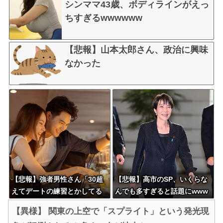
シンママ43歳、ボディラインがえっ
ちすぎるwwwwww
【悲報】山本太郎さん、政治に興味
なかった
【悲報】強者男性さん「30超
【悲報】高市のSP、いくらな
えてデートの練習とかしてる
んでも多すぎると話題にwww
奴なんなんだ？普通は10代の
wwwwwwwwwwwww
【異様】 関東の上空で「スプライト」という発光現
子供がいるぞ」