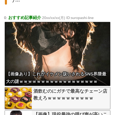
おすすめ記事紹介
0:
20xx/xx/xx(月) ID:suropashi-line
【画像あり】これがイケメン扱いされるSNS界隈最
大の謎ｗｗｗｗｗｗｗｗｗｗｗｗｗｗｗｗｗｗ
酒飲むのにガチで最高なチェーン店
教えろｗｗｗｗｗｗｗｗｗｗ
【画像】現役最強の呼び声が高いこ