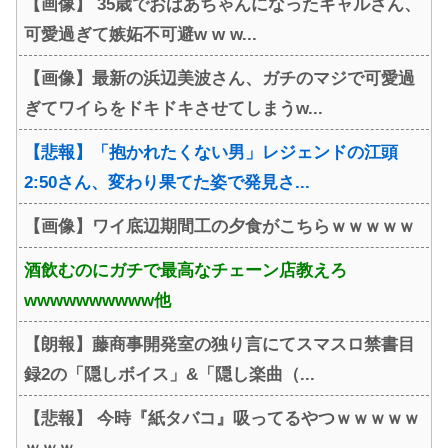
【画像】 35歳でおばあちゃんになったギャルさん、
可愛過ぎて嫉妬不可避w w w...
【画像】最新の浜辺美波さん、ガチのマジで可愛過
ぎてワイらをドキドキさせてしまうw...
【悲報】「抱かれたくない男」レジェンドの江頭
2:50さん、変わり果てた姿で発見さ...
【画像】ワイ底辺期間工の夕食がこちらｗｗｗｗｗ
酒飲むのにガチで最高なチェーン店教えろ
wwwwwwwwww他
【朗報】藤商事開発室の独り言にてスマスロ禁書目
録2の「隠しボイス」&「隠し楽曲（...
【悲報】 今時『紙タバコ』吸ってるやつｗｗｗｗｗ