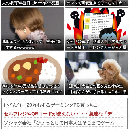
夫の求刑7年翌日にInstagram更新
のマジで可愛過ぎてワイらをドキド
しSNS民をザワつかせてしまう…
キさせてしまうw w w w w w w
池田エライザのGカップ、主張が激
女性「20歳で一括購入したアルファ
しすぎるwwwwww
ード素敵！」←レンタカーだろと批
判殺到
異なる2つの完成品を組み合わせて
【悲報】火垂るの墓を見た小学生
さらにパワーアップする料理「カツ
「おばさんがいじわる」←これ、年
カレー」以外にない
代とともに変わっていくよな…
(ヽ^ん^) 「20万もするゲーミングPC買っち...
セルフレジやQRコードが使えない・・・急速な「デ...
ソシャゲ会社「ひょっとして日本人はそこまでゲーム...