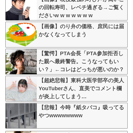
の回転寿司、レベチ過ぎる→ご覧く
ださいw w w w w w w
【画像】のり弁の価格、庶民には届
かなくなってしまう
【驚愕】PTA会長「PTA参加拒否し
た親へ最終警告。こうなってもい
い？」←コレはどっちが悪いのか？
大論争が巻き起こってしまう…
【超絶悲報】東科大医学部卒の美人
YouTuberさん、直美でコメント欄
が炎上してしまう…
【悲報】今時『紙タバコ』吸ってる
やつwwwwwwww