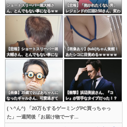
ショートスリーバー堀大輔さ
【悲報】「抱かれたくない男」
ん、とんでもない事になるｗｗ
レジェンドの江頭2:50さん、変わ
ｗｗｗｗｗｗ
り果てた姿で発見される
【悲報】ショートスリーバー堀
【画像あり】(tuki)ちゃん覚醒！
大輔さん、とんでもない事にな
あたシコに目覚めるｗｗｗｗｗ
る・・・
ｗｗｗ
【画像】35歳でおばあちゃんに
【衝撃】浜辺美波さん、『コ
なったギャルさん、可愛過ぎて
レ』が苦手なタイプだった！？
嫉妬不可避w w w w w w w w w
←お世話してあげたい弱男が大
(ヽ^ん^) 「20万もするゲーミングPC買っちゃっ
w w
量沸きしてしまうw w w w w w
w w w
た」一週間後「お届け物でーす...