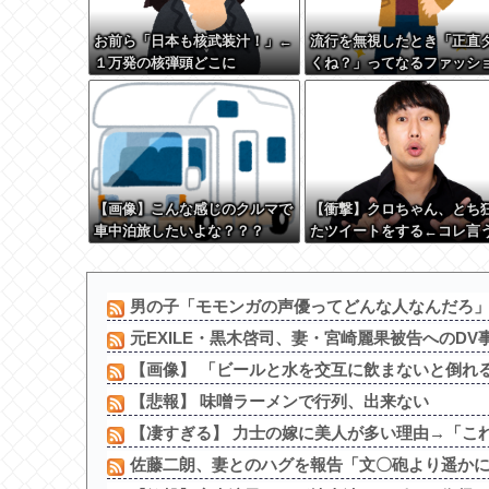
お前ら「日本も核武装汁！」←
流行を無視したとき「正直
１万発の核弾頭どこに
くね？」ってなるファッシ
上げてけ
【画像】こんな感じのクルマで
【衝撃】クロちゃん、とち
車中泊旅したいよな？？？
たツイートをする←コレ言
どおかしいか？？？？？？
男の子「モモンガの声優ってどんな人なんだろ
元EXILE・黒木啓司、妻・宮崎麗果被告へのDV事
【画像】 「ビールと水を交互に飲まないと倒れ
【悲報】 味噌ラーメンで行列、出来ない
【凄すぎる】 力士の嫁に美人が多い理由→「これ
佐藤二朗、妻とのハグを報告「文〇砲より遥かに威