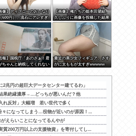
画像】ディズニーのおいなり
【画像】俺たちの姫本田望結、
（600円）、流石にアレすぎ
久しぶりに画像を投稿した結果
賛否両論の大炎上をしてしま
→やっぱりワイらの姫だったw
 w w w w w w
w w w w w w w w w
怒報】国税庁「あのさぁ！君
最近の美少女フィギュア、さす
がちゃんと納税してくれない
がに太ももが太すぎwwwww
こうなっちゃうけどどうす
！」←これw w w w w w
w
に2兆円の超巨大データセンター建てるわ」
結果絶縁濃厚→…どっちが悪いんだ？他
入れ反対」大幅増 若い世代で多く
粉々になってしまう…役物が近いのが原因！...
X株がえらいことになってるんやが
質200万円以上の支援物資」を寄付してし...