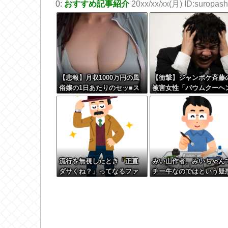
0:
おすすめ記事紹介
20xx/xx/xx(月) ID:suropashi
【悲報】月収1000万円の風
【衝撃】ジャンポケ斉藤
俗嬢の1日あたりのセッ■ス
被害女性「バウムクーヘ
回数がこちら
売ったりTikTokライブし
てムカついたから示談し
かった」←コレってさ…
流行を無視したとき「正直
みい山作者、みいちゃん
ダサくね？」ってなるファ
チー牛なのではという疑
ッション上げてけ
が生まれるｗｗｗｗｗｗ