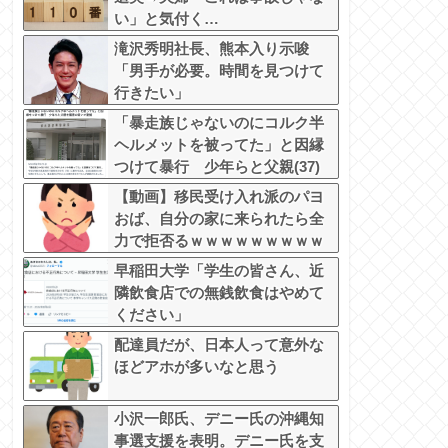
い」と気付く…
滝沢秀明社長、熊本入り示唆
「男手が必要。時間を見つけて
行きたい」
「暴走族じゃないのにコルク半
ヘルメットを被ってた」と因縁
つけて暴行 少年らと父親(37)
逮捕
【動画】移民受け入れ派のパヨ
おば、自分の家に来られたら全
力で拒否るｗｗｗｗｗｗｗｗｗ
ｗｗｗ
早稲田大学「学生の皆さん、近
隣飲食店での無銭飲食はやめて
ください」
配達員だが、日本人って意外な
ほどアホが多いなと思う
小沢一郎氏、デニー氏の沖縄知
事選支援を表明。デニー氏を支