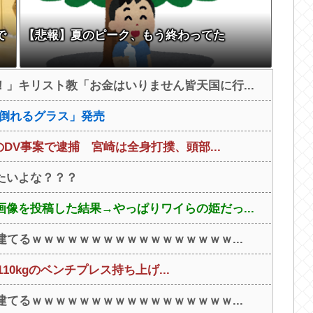
で
【悲報】夏のピーク、もう終わってた
」キリスト教「お金はいりません皆天国に行...
と倒れるグラス」発売
のDV事案で逮捕 宮崎は全身打撲、頭部...
たいよな？？？
像を投稿した結果→やっぱりワイらの姫だっ...
建てるｗｗｗｗｗｗｗｗｗｗｗｗｗｗｗｗｗ...
110kgのベンチプレス持ち上げ...
建てるｗｗｗｗｗｗｗｗｗｗｗｗｗｗｗｗｗ...