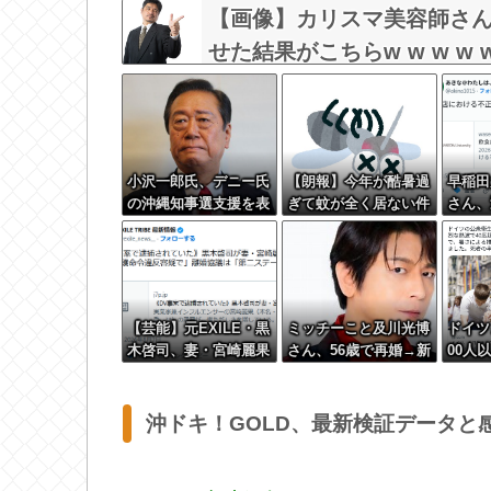
【画像】カリスマ美容師さ
せた結果がこちらw w w w w 
小沢一郎氏、デニー氏
【朗報】今年が酷暑過
早稲田
の沖縄知事選支援を表
ぎて蚊が全く居ない件
さん、
明。デニー氏を支援し
無銭飲
ない中革連を批判
さい」
【芸能】元EXILE・黒
ミッチーこと及川光博
ドイツ
木啓司、妻・宮崎麗果
さん、56歳で再婚→新
00人
被告へのDV事案で逮
しい命まで授かるｗｗ
どがお
捕されていた 宮崎は
ｗｗｗ
若者は
全身打撲、頭部裂傷及
沖ドキ！GOLD、最新検証データと
び打撲、頸部損傷の怪
我