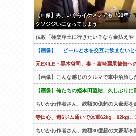
【画像】男、いくらイケメンでも『30年』
クソジジいになってしまう
仏教「極楽浄土に行きたい？なら金払えや！
【画像】 「ビールと水を交互に飲まない
元EXILE・黒木啓司、妻・宮崎麗果被告へ
【画像】こんな感じのクルマで車中泊旅し
【画像】俺たちの姫本田望結、久しぶりに画
ちいかわ作者さん、総額30億超の大豪邸を
寺田心、週6ジム通いで体重62kg→82kgに 
ちいかわ作者さん、総額30億超の大豪邸を