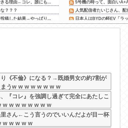
る理由←コレ、誰にも...
5号機の時って、面白いA+
よな？？？
人気配信者たいじさん、配信
稿した結果→やっぱり...
日本人はBYDの軽EV「ラ
ｗｗｗｗｗｗｗｗｗ...
結局歴代最強二塁手は山田
ように変わる
キャッシュレス派の人が現
ゃり腹、ヌケる
「ビールと水を交互に飲ま
るのまじだるい??...
スタサポやらの固定回数系
過ぎて完全にあたしこ...
【画像】パチンコ屋でカス
んやが
【新台】平和「L転生王女と
とり《不倫》になる？→既婚男女の約7割が
 w w w w w w w
ん、『コレ』を強調し過ぎて完全にあたしこ
 w w w w w w w
美里さん←こう言うのでいいんだよが目一杯
 w w w w