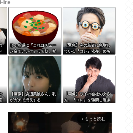
-line
の
じゃあ逆に「これはチェー
【緊急】今の若者に急増し
ン
ン店でいいぞ」って奴、挙
ている『コレ』依存、めち
て
げてけwwwwwwwww
ゃくちゃ深刻な模様w w w
な
w w w w w w w
で
【画像】浜辺美波さん、乳
【画像】ワイの会社の女さ
惑
がガチで成長する
ん、『コレ』を強調し過ぎ
ｗ
て完全にあたしこ枠を狙っ
てるんだがw w w w w w w
w w w w w