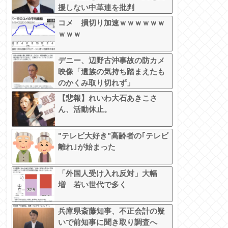
援しない中革連を批判
コメ 損切り加速ｗｗｗｗｗｗ
ｗｗｗ
デニー、辺野古沖事故の防カメ
映像「遺族の気持ち踏まえたも
のかくみ取り切れず」
【悲報】れいわ大石あきこさ
ん、活動休止。
"テレビ大好き"高齢者の｢テレビ
離れ｣が始まった
「外国人受け入れ反対」大幅
増 若い世代で多く
兵庫県斎藤知事、不正会計の疑
いで前知事に聞き取り調査へ