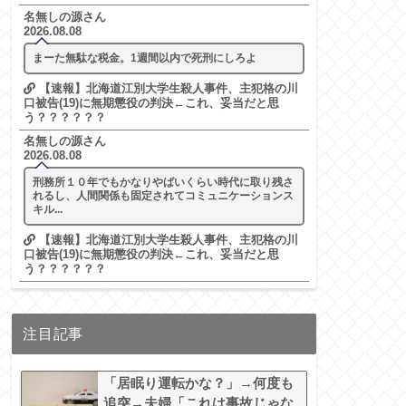
名無しの源さん
2026.08.08
まーた無駄な税金。1週間以内で死刑にしろよ
【速報】北海道江別大学生殺人事件、主犯格の川
口被告(19)に無期懲役の判決←これ、妥当だと思
う？？？？？？
名無しの源さん
2026.08.08
刑務所１０年でもかなりやばいくらい時代に取り残さ
れるし、人間関係も固定されてコミュニケーションス
キル...
【速報】北海道江別大学生殺人事件、主犯格の川
口被告(19)に無期懲役の判決←これ、妥当だと思
う？？？？？？
注目記事
「居眠り運転かな？」→何度も
追突→夫婦「これは事故じゃな