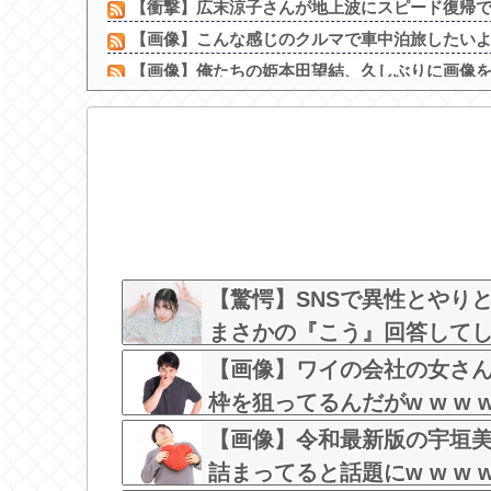
【衝撃】広末涼子さんが地上波にスピード復帰でき
【画像】こんな感じのクルマで車中泊旅したい
【画像】俺たちの姫本田望結、久しぶりに画像を投
ちいかわ作者さん、総額30億超の大豪邸を建てるｗ
【悲報】 田中みな実(39)、妊娠して顔が別人の
【画像】美人レースクイーンの透け透けぽっち
【画像】 女の子「お●ぱいデカいせいで太って見え
【画像】 ワイの会社の女さん、『コレ』を強調し
ワイの上司がカラオケでT-BOLANばっかり歌う
【画像】露出狂の高校女教師、見つかるｗ
【驚愕】SNSで異性とやり
まさかの『こう』回答してしまうw
【画像】ワイの会社の女さ
枠を狙ってるんだがw w w w w
【画像】令和最新版の宇垣
詰まってると話題にw w w w w