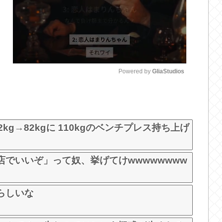
Powered by 
GliaStudios
M
u
t
g→82kgに 110kgのベンチプレス持ち上げ
e
でいいぞ」って奴、挙げてけwwwwwwww
らしいな