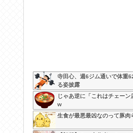
寺田心、週6ジム通いで体重62k
る姿披露
じゃあ逆に「これはチェーン店
w
生食が最悪最凶なのって豚肉