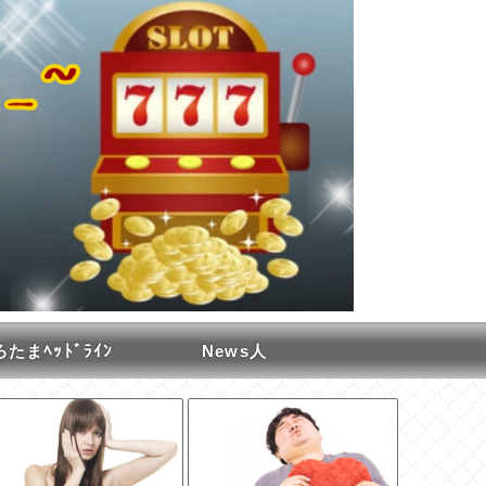
たまﾍｯﾄﾞﾗｲﾝ
News人