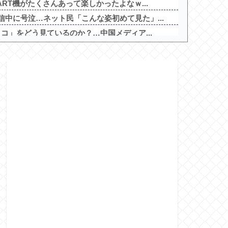
ART機がたくさんあって楽しかったよなｗ...
中に号泣…ネット民「こんな姿初めて見た」...
ッコ」をどう見ているのか？…中国メディア...
哲人でええんか？他
金のみの店に文句言ってるのってどう思う？他
ないと倒れるグラス」発売 適正飲酒を施す
っていいよな
みたいなお菓子もらった
天才令嬢の魔法革命」公式の機種情報が公開...