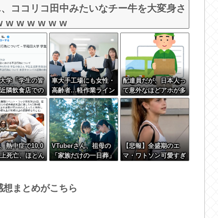
ん、ココリコ田中みたいなチー牛を大変身さ
w w w w w w
大学「学生の皆
車大手工場にも女性・
配達員だが、日本人っ
近隣飲食店での
高齢者…軽作業ライン
て意外なほどアホが多
食はやめてくだ
やスポットワーク
いなと思う
、熱中症で10,0
VTuberさん、祖母の
【悲報】全盛期のエ
以上死亡、ほとん
「家族だけの一日葬」
マ・ワトソン可愛すぎ
前らと同年代で
をした結果ｗｗｗｗｗ
ワロッタｗｗｗｗｗｗ
元気????
ｗｗ
ｗｗｗ
感想まとめがこちら