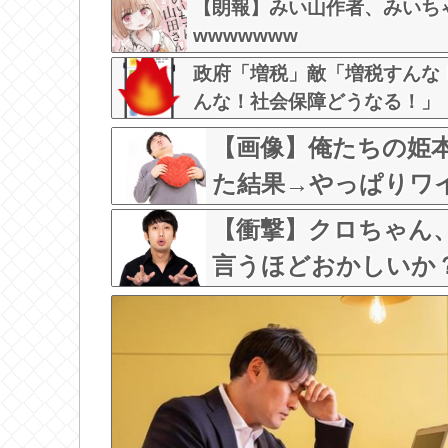
【朗報】みい山作者、みいち
wwwwwww
政府「増税」敵「増税すんな
んな！社会保障どうなる！」
【画像】俺たちの姫
た結果→やっぱりワイらの
w w
【衝撃】クロちゃん
言うほどおかしいか