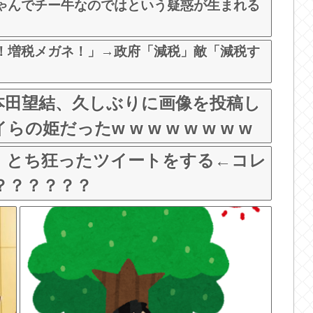
ゃんでチー牛なのではという疑惑が生まれる
！増税メガネ！」→政府「減税」敵「減税す
本田望結、久しぶりに画像を投稿し
姫だったw w w w w w w w
、とち狂ったツイートをする←コレ
？？？？？？