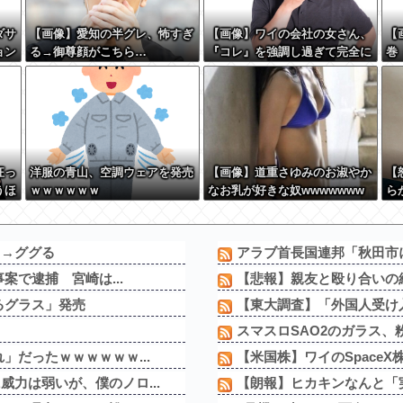
ダサ
【画像】愛知の半グレ、怖すぎ
【画像】ワイの会社の女さん、
【
ョン
る→御尊顔がこちら…
『コレ』を強調し過ぎて完全に
巻
あたしこ枠を狙ってるんだがw
て
w w w w w w w w w w w
うw
狂っ
洋服の青山、空調ウェアを発売
【画像】道重さゆみのお淑やか
【
うほ
ｗｗｗｗｗｗ
なお乳が好きな奴wwwwwww
ら
と
る？
w 
」→ググる
アラブ首長国連邦「秋田市
案で逮捕 宮崎は...
【悲報】親友と殴り合いの
るグラス」発売
【東大調査】「外国人受け
スマスロSAO2のガラス、
」だったｗｗｗｗｗｗ...
【米国株】ワイのSpace
力は弱いが、僕のノロ...
【朗報】ヒカキンなんと「実