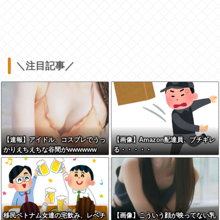
＼注目記事／
【速報】アイドル、コスプレでうっ
【画像】Amazon配達員、ブチギレ
かりえちえちな谷間がwwwwww
る・・・・・
移民ベトナム女達の宅飲み、レベチ
【画像】こういう顔が映ってない乳