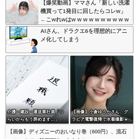
【爆笑動画】ママさん「新しい洗濯
機買って1発目に回したらコレw」
←こwれwはw w w w w w w w w w
AIさん、ドラクエ6を理想的にアニ
メ化してしまう
介護・建設・運送業社員「つ
【画像】小倉ゆうかさん、グ
らいからもう辞めます…」←
ラビア電撃復帰で水着撮影ｗ
人が辞めすぎて倒産する会社
ｗｗｗｗｗ
【画像】ディズニーのおいなり巻（600円）、流石
が5年連続増加WWWWWWW