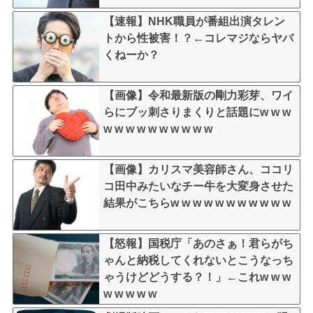
【速報】NHK職員が番組出演タレン
トから性被害！？←コレマジならヤバ
くねーか？
【画像】令和最新版の剛力彩芽、ワイ
らにブッ刺さりまくりと話題にw w w
w w w w w w w w w w
【画像】カリスマ美容師さん、ココリ
コ田中みたいなチー牛を大変身させた
結果がこちらw w w w w w w w w w w
【怒報】国税庁「あのさぁ！君らがち
ゃんと納税してくれないとこうなっち
ゃうけどどうする？！」←これw w w
w w w w w