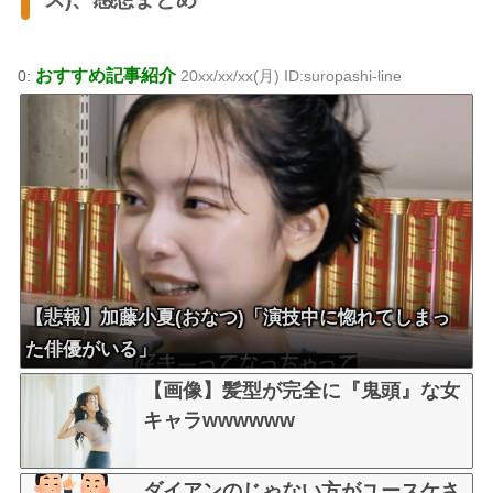
おすすめ記事紹介
0:
20xx/xx/xx(月) ID:suropashi-line
【悲報】加藤小夏(おなつ)「演技中に惚れてしまっ
た俳優がいる」
【画像】髪型が完全に『鬼頭』な女
キャラwwwwww
ダイアンのじゃない方がユースケさ