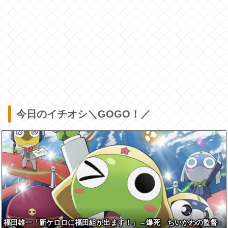
今日のイチオシ＼GOGO！／
福田雄一「新ケロロに福田組が出ます！」→爆死 ちいかわの監督