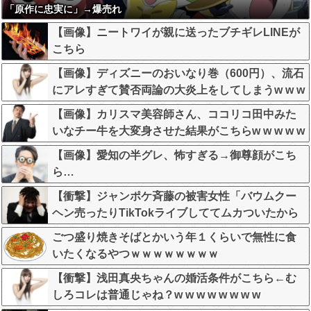
「原作に忠実に」→爆売れ
【画像】ニートワイが親に送ったブチギレLINEが
こちら
【画像】ディズニーのおいなり巻（600円）、流石
にアレすぎて賛否両論の大炎上をしてしまうw w w
w w w w
【画像】カリスマ美容師さん、ココリコ田中みた
いなチー牛を大変身させた結果がこちらw w w w w
w w w w w w
【画像】愛知の半グレ、怖すぎる→御尊顔がこち
ら…
【衝撃】ジャンポケ斉藤の被害女性「バウムクー
ヘン売ったりTikTokライブしててムカついたから
示談しなかった」←コレってさ…
ごつ盛り焼きそばとかいう年１くらいで無性に食
いたくなるやつｗｗｗｗｗｗｗｗ
【衝撃】浅田真央ちゃんの婚活条件がこちら←む
しろコレは普通じゃね？w w w w w w w w