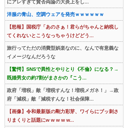
にアレすぎて賛否両論の大炎上をし...
WWWW
洋服の青山、空調ウェアを発売ｗｗｗｗｗｗ
【怒報】国税庁「あのさぁ！君らがちゃんと納税し
てくれないとこうなっちゃうけどどう...
旅行ってただの消費型娯楽なのに、なんで有意義な
イメージなんだろうな
【驚愕】SNSで異性とやりとり《不倫》になる？→
既婚男女の約7割がまさかの『こう...
政府「増税」敵「増税すんな！増税メガネ！」→政
府「減税」敵「減税すんな！社会保障...
【画像】令和最新版の剛力彩芽、ワイらにブッ刺さ
りまくりと話題にw w w w w...