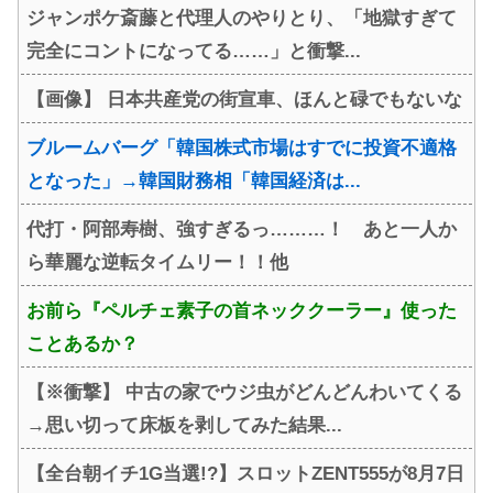
ジャンポケ斎藤と代理人のやりとり、「地獄すぎて
完全にコントになってる……」と衝撃...
【画像】 日本共産党の街宣車、ほんと碌でもないな
ブルームバーグ「韓国株式市場はすでに投資不適格
となった」→韓国財務相「韓国経済は...
代打・阿部寿樹、強すぎるっ………！ あと一人か
ら華麗な逆転タイムリー！！他
お前ら『ペルチェ素子の首ネッククーラー』使った
ことあるか？
【※衝撃】 中古の家でウジ虫がどんどんわいてくる
→思い切って床板を剥してみた結果...
【全台朝イチ1G当選!?】スロットZENT555が8月7日