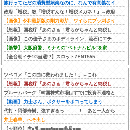
旅行ってただの消費型娯楽なのに、なんで有意義なイ...
政府「増税」敵「増税すんな！増税メガネ！」→政府...
【画像】令和最新版の剛力彩芽、ワイらにブッ刺さり...
【怒報】 国税庁「あのさぁ！君らがちゃんと納税し...
【画像】 この佳子さまのボディライン、流石にエチ...
【衝撃】 大阪府警、ミナミの“ベトナムビル”を家...
【全台朝イチ1G当選!?】スロットZENT555...
ツベコメ「この曲に救われました！」←これ
【怒報】 国税庁「あのさぁ！君らがちゃんと納税し...
ブルームバーグ「韓国株式市場はすでに投資不適格と...
【動画】 力士さん、ボクサーをボコってしまう
代打・阿部寿樹、強すぎるっ………！ あと一人から...
井上春華、へそ出し
【セ順位】虎=兎-====//====燕星===...