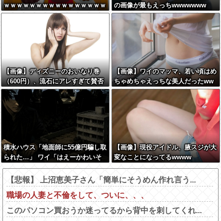
ｗｗｗｗｗｗｗｗｗｗｗｗｗｗｗｗ
の画像が最もえっちwwwwwww
ｗｗｗｗｗｗｗｗ
【画像】ディズニーのおいなり巻
【画像】ワイのマッマ、若い頃はめ
（600円）、流石にアレすぎて賛否
ちゃめちゃえっちな美人だったww
両論の大炎上をしてしまうw w w w
www
w w w
積水ハウス「地面師に55億円騙し取
【画像】現役アイドル、腋スジが大
られた…」 ワイ「はえーかわいそ
変なことになってるwwww
う…会社滅茶苦茶やろなぁ」
【悲報】 上沼恵美子さん「簡単にそうめん作れ言う...
職場の人妻と不倫をして、ついに、、、
このパソコン買おうか迷ってるから背中を刺してくれ...