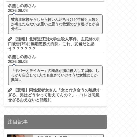
名無しの源さん
2026.08.08
被害者家族からしたら軽いんだろうけど年齢と人数と
か考えたらだいぶ重いと思うわ飲酒のひき逃げとか自
分の...
【速報】北海道江別大学生殺人事件、主犯格の川
口被告(19)に無期懲役の判決←これ、妥当だと思
う？？？？？？
名無しの源さん
2026.08.08
「ギバーとテイカー」の概念が脳に侵入して以降、し
っかり自立して1人でも生きていけそうな女性にしか
興味...
【悲報】同性愛者女さん「女と付き合うの地獄す
ぎる、男はどうやって耐えてんの？」←コレは同意
せざるおえないと話題に
注目記事