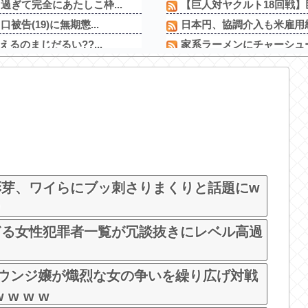
ぎて完全にあたしこ枠...
【巨人対ヤクルト18回戦】
(19)に無期懲...
日本円、協調介入も米雇用
るのまじだるい??...
家系ラーメンにチャーシュ
過ぎて完全にあたしこ...
日米のレアアース脱中国依存
んやが
【仰天】X、メンエス嬢とラ
【速報】習近平が愛国心を煽
【画像】パチンコ屋でカス
【新台】平和「L転生王女と
」→ググる
配信見ただけで台を語る評論
えになってしまうw
彩芽、ワイらにブッ刺さりまくりと話題にw
ぎる女性犯罪者一覧が冗談抜きにレベル高過
ウンジ嬢が熾烈な女の争いを繰り広げ対戦
 w w w