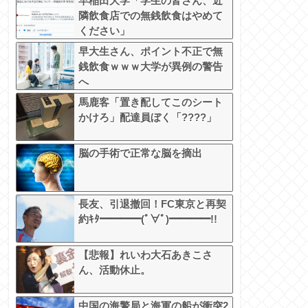
早稲田大学「学生の皆さん、近
隣飲食店での無銭飲食はやめて
ください」
早大生さん、ポイント不正で無
銭飲食ｗｗｗ大学が異例の警告
へ
馬鹿客「置き配してこのシート
かけろ」配達員ぼく「????」
脳の手術で正常な脳を摘出
長友、引退撤回！FC東京と再契
約ｷﾀ━━━━(ﾟ∀ﾟ)━━━━!!
【悲報】れいわ大石あきこさ
ん、活動休止。
中国の海警局と海軍の船が衝突2