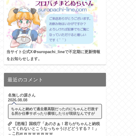
当サイト公式X
＠suropachi_line
で不定期に更新情報
をお知らせします。
最近のコメント
名無しの源さん
2026.08.08
ちゃんと納めて過去最高額だったのにちゃんと行政す
る所か仕事サボったり横領したりが現状なんですが
【怒報】国税庁「あのさぁ！君らがちゃんと納税
してくれないとこうなっちゃうけどどうする？！」
←これw w w w w w w w