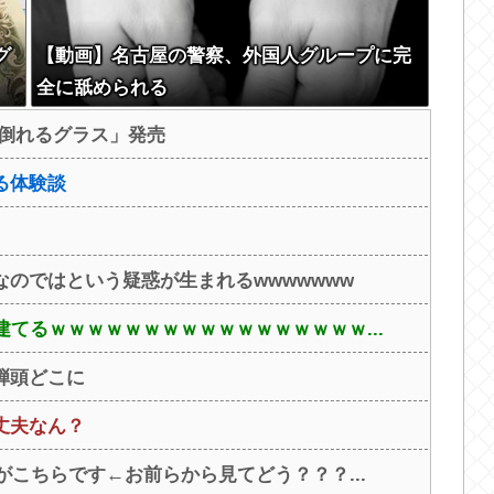
グ
【動画】名古屋の警察、外国人グループに完
全に舐められる
と倒れるグラス」発売
る体験談
のではという疑惑が生まれるwwwwwww
建てるｗｗｗｗｗｗｗｗｗｗｗｗｗｗｗｗｗ...
弾頭どこに
丈夫なん？
がこちらです←お前らから見てどう？？？...