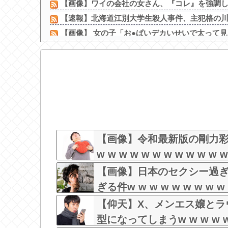
【画像】ワイの会社の女さん、『コレ』を強調し過
【速報】北海道江別大学生殺人事件、主犯格の川口被告
【画像】 女の子「お●ぱいデカいせいで太って見え
【画像】 ワイの会社の女さん、『コレ』を強調し
ワイの上司がカラオケでT-BOLANばっかり歌う
【画像】 露出狂の高校女教師、見つかるｗｗｗ
【画像】露出狂の高校女教師、見つかるｗ
【朗報】山﨑愛生「けんぱなぱっぱぱん！」←
男の子「モモンガの声優ってどんな人なんだろ
【悲報】佳子さま、あやうく「おパンツ」がお見
【画像】令和最新版の剛力
w w w w w w w w w w w w
【画像】日本のセクシー過
ぎる件w w w w w w w w w
【仰天】X、メンエス嬢とラ
型になってしまうw w w w w