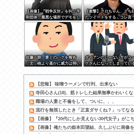
【画像】『戦争反対』を叫ぶ平
【衝撃】クロちゃん、とち
和団体、最悪な場所でデモをし
たツイートをする←コレ言
てしまう
どおかしいか？？？？？？
佐藤二朗、妻とのハグを報告
ダイアンのじゃない方がユ
「文〇砲より遥かに威力は弱い
ケさんになってしまってい
が、僕のノロケ砲をお見舞いす
いう事実←これ
る」
【悲報】 味噌ラーメンで行列、出来ない
寺田心さん(18)、筋トレした結果無事かわいく
職場の人妻と不倫をして、ついに、、、
流行を無視したとき「正直ダサくね？」ってな
【画像】『20代にしか見えない30代女子』がこち
【画像】俺たちの姫本田望結、久しぶりに画像を投