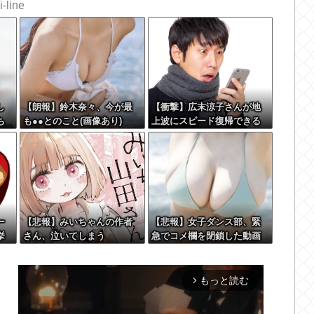
-line
し
【朗報】鈴木奈々、今が最
【衝撃】広末涼子さんが地
ち
も●●とのこと(画像あり)
上波にスピード復帰できる
w
理由←コレ、誰にも分から
ない模様w w w w w w w w
ー
【悲報】みいちゃんの作者
【悲報】女子ダンス部、緊
挙
さん、泣いてしまう
急でコメ欄を閉鎖した動画
がこれ・・・・・