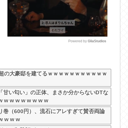
Powered by 
GliaStudios
M
u
t
億超の大豪邸を建てるｗｗｗｗｗｗｗｗｗｗｗ
e
「甘い匂い」の正体、まさか分からないDTな
w w w w w w w
り巻（600円）、流石にアレすぎて賛否両論
w w w