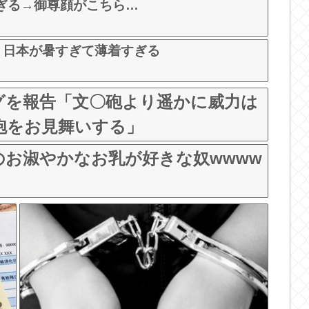
ぎる→御尊顔がこちら…
、日本が暑すぎて薄着すぎる
グを報告「文〇砲より遥かに威力は
砲をお見舞いする」
のお淑やかなお乳が好きな奴wwww