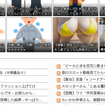
狂っ
ダイアンのじゃない方がユース
流行を無視したとき「正直ダサ
【
うほ
ケさんになってしまっていると
くね？」ってなるファッション
久
いう事実←これ
上げてけ
→
w 
ース
洋服の青山、空調ウェアを発売
【画像】現役アスリート、紐ビ
【
ると
ｗｗｗｗｗｗ
キニ姿でえっちな肉体ボロンw
事
ww
無
と
「ビールと水を交互に飲ま
なる（※画像あり）
昔のスロット動画見てたらケ
【新台】京楽「e ソードアー
るファッション上げてけ
スロッターさん「とある魔術
らです←お前らから...
【悲報】ワイ「半沢直樹みた
稿した結果→やっぱり...
ちいかわ作者さん、総額30