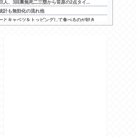
巨人、3回裏無死二三塁から笹原の2点タイ...
統計も無効化の流れ他
ーとキャベツをトッピングして食べるのが好き
、量とコストで行き詰まり…台湾メディア！...
ウンジ嬢が熾烈な女の争いを繰り広げ対戦型...
った結果、日本兵を撃退する「抗日テーマパ...
みたいなお菓子もらった
天才令嬢の魔法革命」公式の機種情報が公開...
家みたいなユーザー増えすぎじゃない？金も...