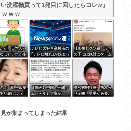
い洗濯機買って1発目に回したらコレw」
 w w w
だが、日本人っ
テレビ大好き高齢者の
【画像】クソ親「うち
なほどアホが多
｢テレビ離れ｣が始まっ
の子には絶対にゲーム
思う
た…
させないしテレビも見
させない！！！！！」
のぶ「戦争放棄
【動画】中国の三峡ダ
滝沢秀明社長、熊本入
あり続けよう」
ム、今年も大変そ
り示唆「男手が必要。
投稿が話題に
う・・・
時間を見つけて行きた
い」
意見が集まってしまった結果