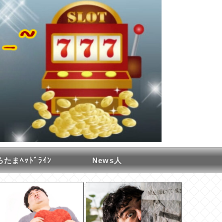
たまﾍｯﾄﾞﾗｲﾝ
News人