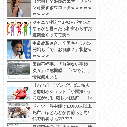
【悲報】全盛期のエマ・ワトソ
ン可愛すぎワロッタｗｗｗｗｗ
ｗｗｗｗ
ジャニが消えてJPOPがマシに
なるかと思ったら相変わらずお
遊戯会やってて笑う
中道改革連合、全国キャラバン
開始も「で、お前誰？」状態ｗ
ｗｗｗｗ
国税不祥事、「前例ない事態
次々」に危機感 「パパ活」、
情報漏えいも
【????】「ゾンビたばこ売人」
と肩組みショット「小園海斗」
に注がれる“厳しい視線” 「レ
ギュラー剥奪も選択肢のひとつ
ドイツ、熱中症で10,000人以上
に」
死亡、ほとんどがお前らと同年
代で若者は元気????