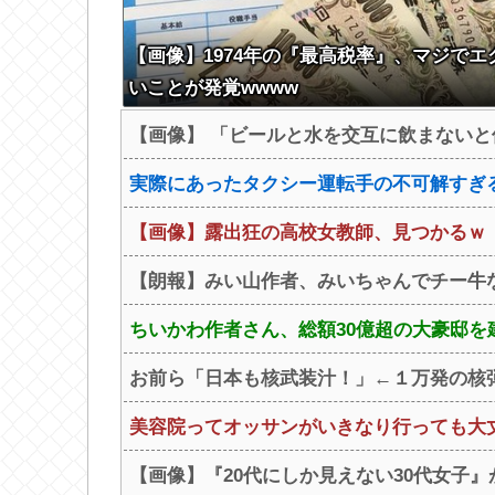
【画像】1974年の『最高税率』、マジでエ
いことが発覚wwww
【画像】 「ビールと水を交互に飲まない
実際にあったタクシー運転手の不可解すぎ
【画像】露出狂の高校女教師、見つかるｗ
【朗報】みい山作者、みいちゃんでチー牛な
ちいかわ作者さん、総額30億超の大豪邸を
お前ら「日本も核武装汁！」←１万発の核
美容院ってオッサンがいきなり行っても大
【画像】『20代にしか見えない30代女子』