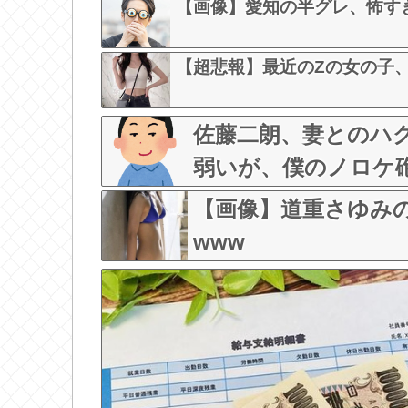
【画像】愛知の半グレ、怖す
【超悲報】最近のZの女の子
佐藤二朗、妻とのハ
弱いが、僕のノロケ
【画像】道重さゆみ
www