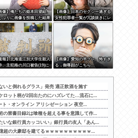
画像】俺たちの姫本田望結、
【画像】日本のセクシー過ぎる
しぶりに画像を投稿した結果
女性犯罪者一覧が冗談抜きにレ
やっぱりワイらの姫だったw
ベル高過ぎる件w w w w w w
w w w w w w w w
w w w
速報】北海道江別大学生殺人
【画像】愛知の半グレ、怖すぎ
件、主犯格の川口被告(19)に
る→御尊顔がこちら…
期懲役の判決←これ、妥当だ
思う？？？？？？
ないと倒れるグラス」発売 適正飲酒を施す
ロット柄が2回出たのにハズレてた…流石に...
ト・オンライン アリシゼーション 夜空...
の禁書目録2は喰種を超える事を意識して作...
いな銀行員カッコいい」銀行員の友人「あん...
億超の大豪邸を建てるｗｗｗｗｗｗｗｗｗｗ...