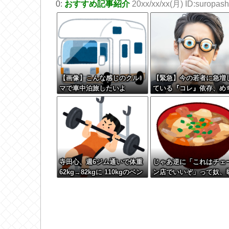
0:
おすすめ記事紹介
20xx/xx/xx(月) ID:suropashi
【画像】こんな感じのクル
【緊急】今の若者に急増
マで車中泊旅したいよ
ている『コレ』依存、め
な？？？
ゃくちゃ深刻な模様w w 
w w w w w w w
寺田心、週6ジム通いで体重
じゃあ逆に「これはチェ
62kg→82kgに 110kgのベン
ン店でいいぞ」って奴、
チプレス持ち上げる姿披露
げてけwwwwwwwww