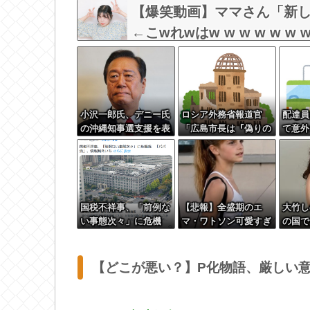
【爆笑動画】ママさん「新し
←こwれwはw w w w w w w
小沢一郎氏、デニー氏
ロシア外務省報道官
配達員
の沖縄知事選支援を表
「広島市長は『偽りの
て意外
明。デニー氏を支援し
呪文』繰り返してい
いなと
ない中革連を批判
る」 平和宣言を非難
国税不祥事、「前例な
【悲報】全盛期のエ
大竹し
い事態次々」に危機
マ・ワトソン可愛すぎ
の国で
感 「パパ活」、情報
ワロッタｗｗｗｗｗｗ
←この
漏えいも
ｗｗｗ
【どこが悪い？】P化物語、厳しい