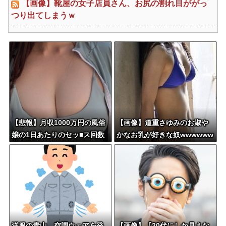
【画像】靴屋の女子店員さん、お尻の割れ目ががっ
つり出てしまうｗ
【悲報】月収1000万円の風俗
【画像】道重さゆみのお淑や
嬢の1日あたりのセッ■ス回数
かなお乳が好きな奴wwwwww
がこちら
w
洋服の青山、空調ウェアを発
【画像】『20代にしか見えな