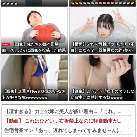
ｗｗｗｗ
ｗｗｗｗｗｗｗｗｗｗｗｗｗｗｗｗ
ｗｗｗｗｗｗｗｗ
【画像】俺たちの姫本田望
【驚愕】SNSで異性とやりとり《不
NEW
結、久しぶりに画像を投稿した結果
倫》になる？→既婚男女の約7割が
→やっぱりワイらの姫だったw w w
まさかの『こう』回答してしまうw
w w w w w w w
w w w w w w w
【画像】道重さゆみのお淑やかなお
【画像】こういう『女子のダラしな
乳が好きな奴wwwwwww
い背中』に勃起する奴wwww
【凄すぎる】 力士の嫁に美人が多い理由→「これ」...
【動画】 これはひどい…右折禁止なのに軽自動車が...
住宅営業マン「あっ、遅れてしまってすみませ～ん(...