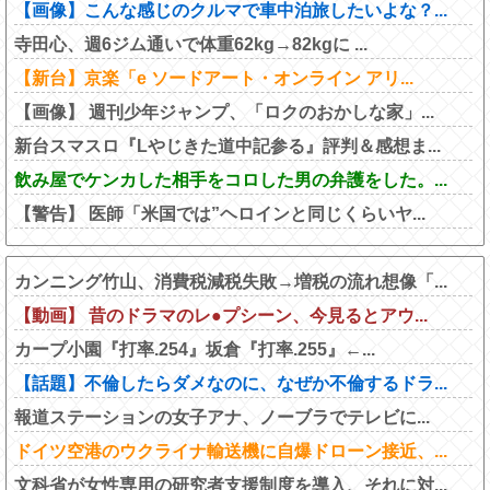
【画像】こんな感じのクルマで車中泊旅したいよな？...
寺田心、週6ジム通いで体重62kg→82kgに ...
【新台】京楽「e ソードアート・オンライン アリ...
【画像】 週刊少年ジャンプ、「ロクのおかしな家」...
新台スマスロ『Lやじきた道中記参る』評判＆感想ま...
飲み屋でケンカした相手をコロした男の弁護をした。...
【警告】 医師「米国では”ヘロインと同じくらいヤ...
カンニング竹山、消費税減税失敗→増税の流れ想像「...
【動画】 昔のドラマのレ●プシーン、今見るとアウ...
カープ小園『打率.254』坂倉『打率.255』←...
【話題】不倫したらダメなのに、なぜか不倫するドラ...
報道ステーションの女子アナ、ノーブラでテレビに...
ドイツ空港のウクライナ輸送機に自爆ドローン接近、...
文科省が女性専用の研究者支援制度を導入、それに対...