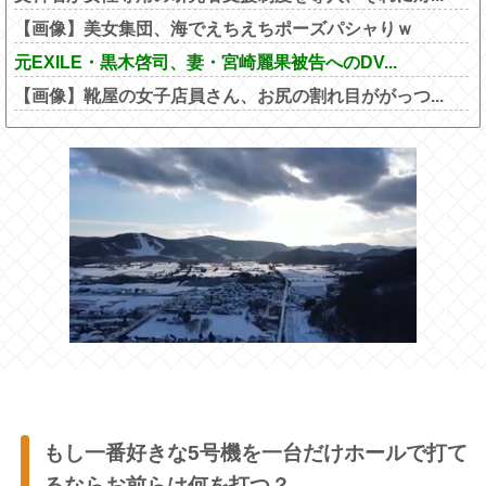
【画像】美女集団、海でえちえちポーズパシャりｗ
元EXILE・黒木啓司、妻・宮崎麗果被告へのDV...
【画像】靴屋の女子店員さん、お尻の割れ目ががっつ...
もし一番好きな5号機を一台だけホールで打て
るならお前らは何を打つ？