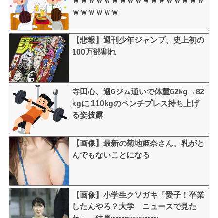
ｗｗｗｗｗｗｗｗｗｗｗｗｗｗｗｗｗ
ｗｗｗｗｗｗ
【悲報】週刊少年ジャンプ、史上初の
100万部割れ
寺田心、週6ジム通いで体重62kg→82
kgに 110kgのベンチプレス持ち上げ
る姿披露
【画像】最新の菊地姫奈さん、乳がと
んでもないことになる
【画像】小学生クソガキ「愛子！卒業
したんやろ？大学 ニュースで見た