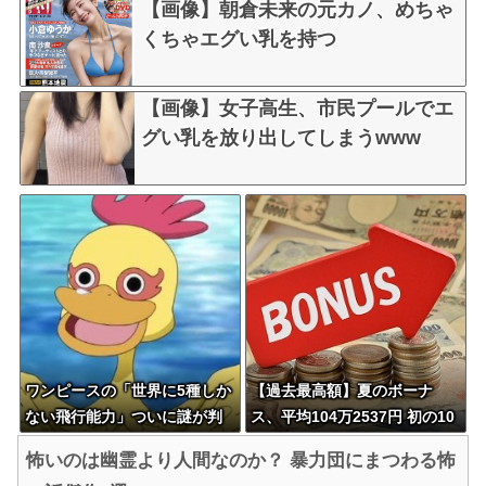
【画像】朝倉未来の元カノ、めちゃ
くちゃエグい乳を持つ
【画像】女子高生、市民プールでエ
グい乳を放り出してしまうwww
ワンピースの「世界に5種しか
【過去最高額】夏のボーナ
ない飛行能力」ついに謎が判
ス、平均104万2537円 初の10
明するｗｗｗｗ
0万円超
怖いのは幽霊より人間なのか？ 暴力団にまつわる怖