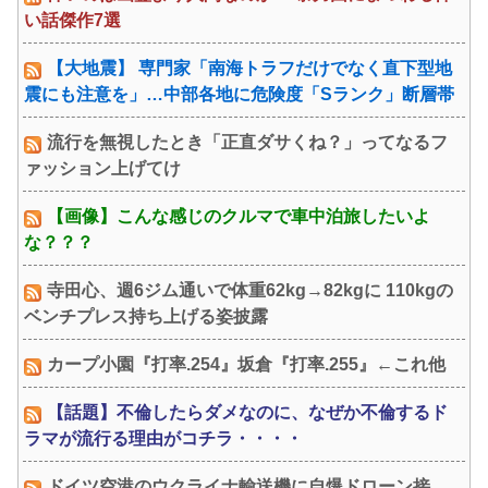
い話傑作7選
【大地震】 専門家「南海トラフだけでなく直下型地
震にも注意を」…中部各地に危険度「Sランク」断層帯
流行を無視したとき「正直ダサくね？」ってなるフ
ァッション上げてけ
【画像】こんな感じのクルマで車中泊旅したいよ
な？？？
寺田心、週6ジム通いで体重62kg→82kgに 110kgの
ベンチプレス持ち上げる姿披露
カープ小園『打率.254』坂倉『打率.255』←これ他
【話題】不倫したらダメなのに、なぜか不倫するド
ラマが流行る理由がコチラ・・・・
ドイツ空港のウクライナ輸送機に自爆ドローン接