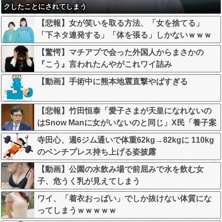
クしたことにされてしまう
【悲報】女が笑いを取る方法、「女を捨てる」
「下ネタ連発する」「体を張る」しかないｗｗｗ
ｗｗ
【驚愕】マチアプで会った外国人からまさかの
『こう』言われたんやがこれワイ詰み
か？？？？？？？
【動画】手術中に熊本地震直撃やばすぎる
【悲報】竹田恒泰「愛子さまが天皇になれないの
はSnow Manに女がいないのと同じ」X民「養子案
はSnow Manに竹田恒泰が入るようなもの」
寺田心、週6ジム通いで体重62kg→82kgに 110kg
のベンチプレス持ち上げる姿披露
【動画】公園の水飲み場で前屈みで水を飲む女
子、危うく乳が見えてしまう
ワイ、「着衣おっばい」でしか抜けない体質にな
ってしまうｗｗｗｗｗ