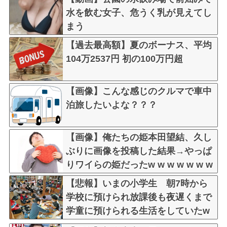
水を飲む女子、危うく乳が見えてし
まう
【過去最高額】夏のボーナス、平均
104万2537円 初の100万円超
【画像】こんな感じのクルマで車中
泊旅したいよな？？？
【画像】俺たちの姫本田望結、久し
ぶりに画像を投稿した結果→やっぱ
りワイらの姫だったw w w w w w w
w w w
【悲報】いまの小学生 朝7時から
学校に預けられ放課後も夜遅くまで
学童に預けられる生活をしていたw
wwwwwwwwwwwww