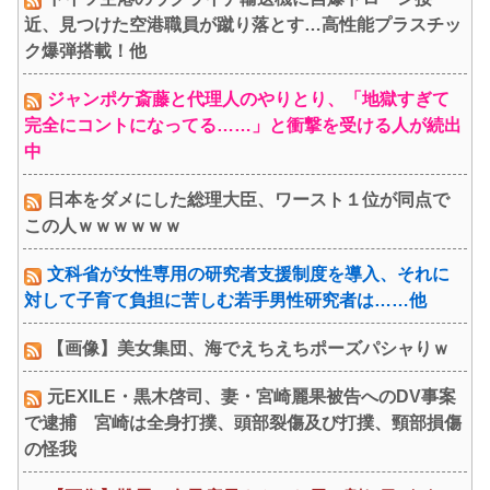
近、見つけた空港職員が蹴り落とす…高性能プラスチッ
ク爆弾搭載！他
ジャンポケ斎藤と代理人のやりとり、「地獄すぎて
完全にコントになってる……」と衝撃を受ける人が続出
中
日本をダメにした総理大臣、ワースト１位が同点で
この人ｗｗｗｗｗｗ
文科省が女性専用の研究者支援制度を導入、それに
対して子育て負担に苦しむ若手男性研究者は……他
【画像】美女集団、海でえちえちポーズパシャりｗ
元EXILE・黒木啓司、妻・宮崎麗果被告へのDV事案
で逮捕 宮崎は全身打撲、頭部裂傷及び打撲、頸部損傷
の怪我