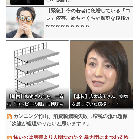
いと話題に
【緊急】今の若者に急増している『コ
レ』依存、めちゃくちゃ深刻な模様w
w w w w w w w w w
【驚愕】動物さんたち、一斉
【悲報】広末涼子さん、病気
に「コンビニの棚」に興味を
を患っていた模様・・・
示し始める・・・
カンニング竹山、消費税減税失敗→増税の流れ想像
「次誰が総理やりたいと思います？」
怖いのは幽霊より人間なのか？ 暴力団にまつわる怖