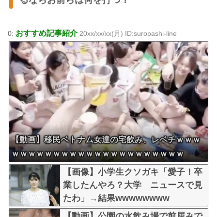
おすすめ記事紹介
0:
20xx/xx/xx(月) ID:suropashi-line
【動画】移民ベトナム女達の宅飲み、レベチｗｗｗ
ｗｗｗｗｗｗｗｗｗｗｗｗｗｗｗｗｗｗｗｗｗ
【画像】小学生クソガキ「愛子！卒
業したんやろ？大学 ニュースで見
たわ」→結果wwwwwwww
【動画】公園の水飲み場で前屈みで