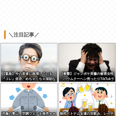
＼注目記事／
【緊急】今の若者に急増している
【衝撃】ジャンポケ斉藤の被害女性
『コレ』依存、めちゃくちゃ深刻な
「バウムクーヘン売ったりTikTokラ
模様w w w w w w w w w w
イブしててムカついたから示談しな
かった」←コレってさ…
洋服の青山、空調ウェアを発売ｗｗ
移民ベトナム女達の宅飲み、レベチ