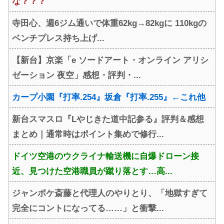
な？？？
寺田心、週6ジム通いで体重62kg→82kgに 110kgの
ベンチプレス持ち上げ...
【新台】京楽「e ソードアート・オンライン アリシ
ゼーション 夜空」感想・評判・...
カープ小園『打率.254』坂倉『打率.255』←これ他
新台スマスロ『Lやじきた道中記参る』評判＆感想
まとめ｜通常時はポイント集めで修行...
ドイツ空港のウクライナ輸送機に自爆ドローン接
近、見つけた空港職員が蹴り落とす…高...
ジャンポケ斎藤と代理人のやりとり、「地獄すぎて
完全にコントになってる……」と衝撃...