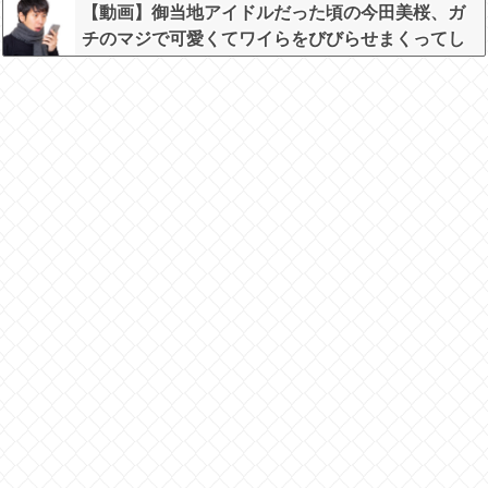
【動画】御当地アイドルだった頃の今田美桜、ガ
チのマジで可愛くてワイらをびびらせまくってし
まうw w w w w w w w