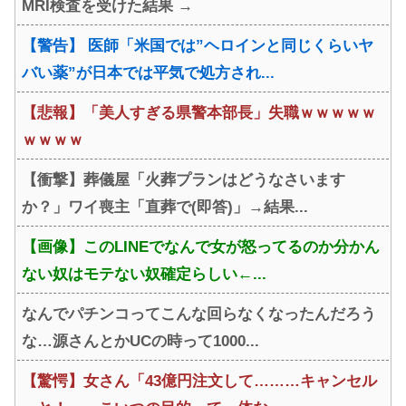
MRI検査を受けた結果 →
【警告】 医師「米国では”ヘロインと同じくらいヤ
バい薬”が日本では平気で処方され...
【悲報】「美人すぎる県警本部長」失職ｗｗｗｗｗ
ｗｗｗｗ
【衝撃】葬儀屋「火葬プランはどうなさいます
か？」ワイ喪主「直葬で(即答)」→結果...
【画像】このLINEでなんで女が怒ってるのか分かん
ない奴はモテない奴確定らしい←...
なんでパチンコってこんな回らなくなったんだろう
な…源さんとかUCの時って1000...
【驚愕】女さん「43億円注文して………キャンセル