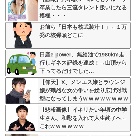
卒業したら三流タレント扱いになる
模様・・・
お前ら「日本も核武装汁！」←１万
発の核弾頭どこに
日産e-power、無給油で1980km走
行しギネス記録を達成！→山頂から
下ってるだけでした…
【仰天】X、メンエス嬢とラウンジ
嬢が熾烈な女の争いを繰り広げ対戦
型になってしまうw w w w w w w w
【悲報画像】イキリたい年頃の中学
生さん、和彫を入れて人生終了へ←
これw w w w w w