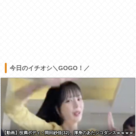
今日のイチオシ＼GOGO！／
【動画】役満ボディ・岡田紗佳(32)、渾身のあたシコダンスｗｗｗｗ