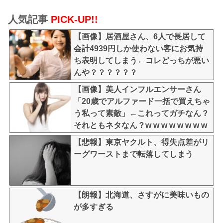
人気記事
PICK-UP!!
【画像】居酒屋さん、6人で長居して
会計4939円しか使わない客にお気持
ち表明してしまう←コレどっちが悪い
んや？？？？？？
【画像】美人インフルエンサーさん
「20歳でアルファード一括で買えちゃ
う私って素敵」←これってガチなん？
それともネタなん？w w w w w w w w
w
【悲報】東京ヤクルト、得失点差がリ
ーグワーストまで転落してしまう
【朗報】北海道、さすがに美味いもの
が多すぎる