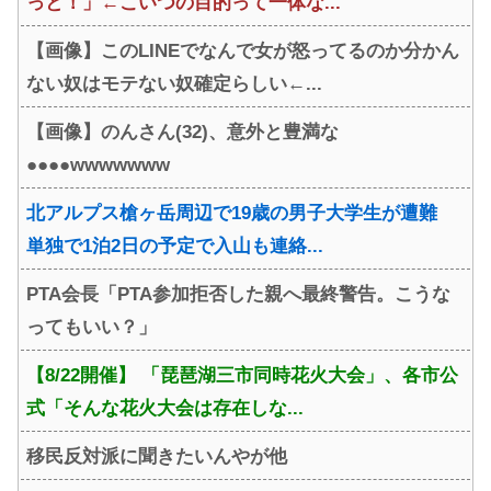
っと！」←こいつの目的って一体な...
【画像】このLINEでなんで女が怒ってるのか分かん
ない奴はモテない奴確定らしい←...
【画像】のんさん(32)、意外と豊満な
●●●●wwwwwww
北アルプス槍ヶ岳周辺で19歳の男子大学生が遭難
単独で1泊2日の予定で入山も連絡...
PTA会長「PTA参加拒否した親へ最終警告。こうな
ってもいい？」
【8/22開催】 「琵琶湖三市同時花火大会」、各市公
式「そんな花火大会は存在しな...
移民反対派に聞きたいんやが他