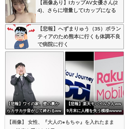
【画像あり】IカップAV女優さん(2
4)、さらに増量してIカップになる
【悲報】へずまりゅう（35）ボラン
ティアのため熊本に行くも体調不良
で病院に行く
【悲報】ワイの家、壁の裏か
【悲報】楽天モバイルさんww
らカサカサ音がして終わるww
9月末に人権を失う模様wwww
www
w
【画像】 女性、『大人の●もちゃ』を入れたまま