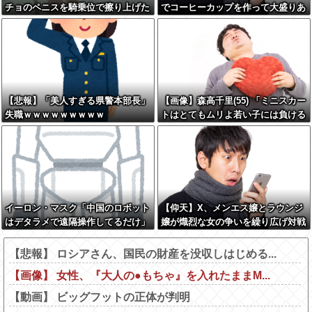
チョのペニスを騎乗位で擦り上げた
でコーヒーカップを作って大盛りあ
い』
がり←なんかどっかで見たことある
と話題に
【悲報】「美人すぎる県警本部長」
【画像】森高千里(55) 「ミニスカー
失職ｗｗｗｗｗｗｗｗｗ
トはとてもムリよ若い子には負ける
わ」←ワイらにはブッ刺さりまくっ
てしまうw w w w w w
イーロン・マスク「中国のロボット
【仰天】X、メンエス嬢とラウンジ
はデタラメで遠隔操作してるだけ」
嬢が熾烈な女の争いを繰り広げ対戦
型になってしまうw w w w w w w
w
【悲報】 ロシアさん、国民の財産を没収しはじめる...
【画像】 女性、『大人の●もちゃ』を入れたままM...
【動画】 ビッグフットの正体が判明