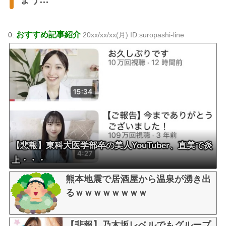
おすすめ記事紹介
0:
20xx/xx/xx(月) ID:suropashi-line
【悲報】東科大医学部卒の美人YouTuber、直美で炎
上・・・
熊本地震で居酒屋から温泉が湧き出
るｗｗｗｗｗｗｗｗ
【悲報】乃木坂レベルでもグループ