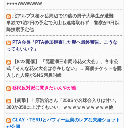
●●●●wwwwwww
北アルプス槍ヶ岳周辺で19歳の男子大学生が遭難
単独で1泊2日の予定で入山も連絡取れず 警察が9日以
降捜索予定他
PTA会長「PTA参加拒否した親へ最終警告。こうな
ってもいい？」
【8/22開催】 「琵琶湖三市同時花火大会」、各市公
式「そんな花火大会は存在しない」→ 高価チケットを購
入した人達がSNS阿鼻叫喚
移民反対派に聞きたいんやが他
【衝撃】上原浩治さん「250Sで名球会入りは甘い。
300か350に上げてもいい」ｗｗｗｗｗｗｗｗｗｗ他
GLAY・TERUとパフィー亜美のレアな夫婦ショット
が公開