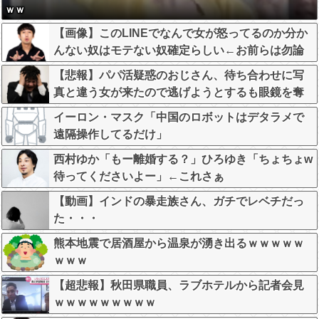
ｗｗ
【画像】このLINEでなんで女が怒ってるのか分か
んない奴はモテない奴確定らしい←お前らは勿論
わかるよな？？？？？？？
【悲報】パパ活疑惑のおじさん、待ち合わせに写
真と違う女が来たので逃げようとするも眼鏡を奪
われ可哀想なことになっているところを激写され
イーロン・マスク「中国のロボットはデタラメで
てしまう…
遠隔操作してるだけ」
西村ゆか「もー離婚する？」ひろゆき「ちょちょw
待ってくださいよー」←これさぁ
【動画】インドの暴走族さん、ガチでレベチだっ
た・・・
熊本地震で居酒屋から温泉が湧き出るｗｗｗｗｗ
ｗｗｗ
【超悲報】秋田県職員、ラブホテルから記者会見
ｗｗｗｗｗｗｗｗｗ