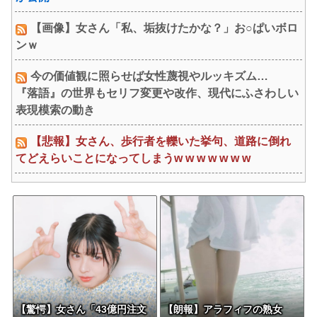
【画像】女さん「私、垢抜けたかな？」お○ぱいボロ
ンｗ
今の価値観に照らせば女性蔑視やルッキズム…
『落語』の世界もセリフ変更や改作、現代にふさわしい
表現模索の動き
【悲報】女さん、歩行者を轢いた挙句、道路に倒れ
てどえらいことになってしまうw w w w w w w
【驚愕】女さん「43億円注文
【朗報】アラフィフの熟女