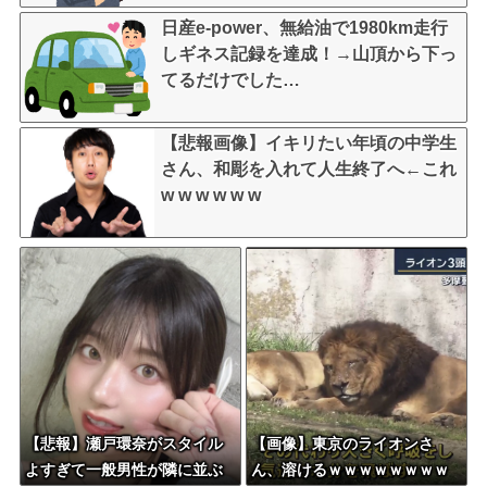
日産e-power、無給油で1980km走行
しギネス記録を達成！→山頂から下っ
てるだけでした…
【悲報画像】イキリたい年頃の中学生
さん、和彫を入れて人生終了へ←これ
w w w w w w
【悲報】瀬戸環奈がスタイル
【画像】東京のライオンさ
よすぎて一般男性が隣に並ぶ
ん、溶けるｗｗｗｗｗｗｗｗ