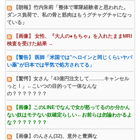
とチンチクリンに見えてしま
ｗｗｗｗｗｗｗｗｗｗｗｗｗ
【朗報】竹内朱莉「整体で軍隊経験者と思われた。
う
ｗ
ダンス負荷で、私の骨と筋肉はもうグチャグチャになっ
ている」
【画像】 女性、『大人の●もちゃ』を入れたままMRI
検査を受けた結果 →
【警告】 医師「米国では”ヘロインと同じくらいヤバ
い薬”が日本では平気で処方されてる」
【驚愕】女さん「43億円注文して………キャンセル
っと！」←こいつの目的って一体なんな
の？？？？？？？
【画像】このLINEでなんで女が怒ってるのか分かん
ない奴はモテない奴確定らしい←お前らは勿論わかるよ
な？？？？？？？
【画像】のんさん(32)、意外と豊満な