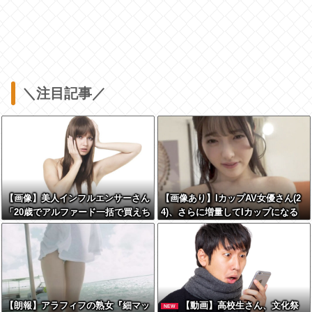
＼注目記事／
【画像】美人インフルエンサーさん
【画像あり】IカップAV女優さん(2
「20歳でアルファード一括で買えち
4)、さらに増量してIカップになる
ゃう私って素敵」←これってガチな
ん？それともネタなん？w w w w w
w w w w
【朗報】アラフィフの熟女『細マッ
【動画】高校生さん、文化祭
NEW