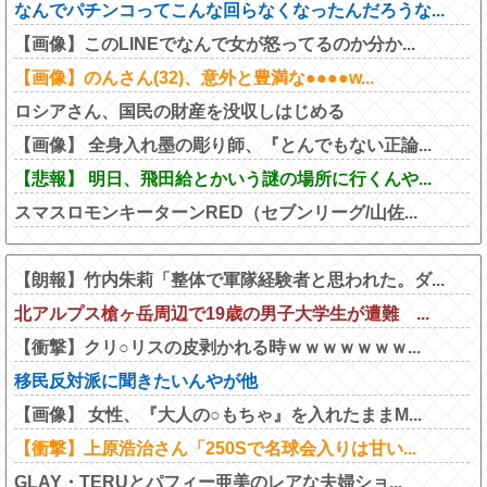
なんでパチンコってこんな回らなくなったんだろうな...
【画像】このLINEでなんで女が怒ってるのか分か...
【画像】のんさん(32)、意外と豊満な●●●●w...
ロシアさん、国民の財産を没収しはじめる
【画像】 全身入れ墨の彫り師、『とんでもない正論...
【悲報】 明日、飛田給とかいう謎の場所に行くんや...
スマスロモンキーターンRED（セブンリーグ/山佐...
【朗報】竹内朱莉「整体で軍隊経験者と思われた。ダ...
北アルプス槍ヶ岳周辺で19歳の男子大学生が遭難 ...
【衝撃】クリ○リスの皮剥かれる時ｗｗｗｗｗｗｗ...
移民反対派に聞きたいんやが他
【画像】 女性、『大人の○もちゃ』を入れたままM...
【衝撃】上原浩治さん「250Sで名球会入りは甘い...
GLAY・TERUとパフィー亜美のレアな夫婦ショ...