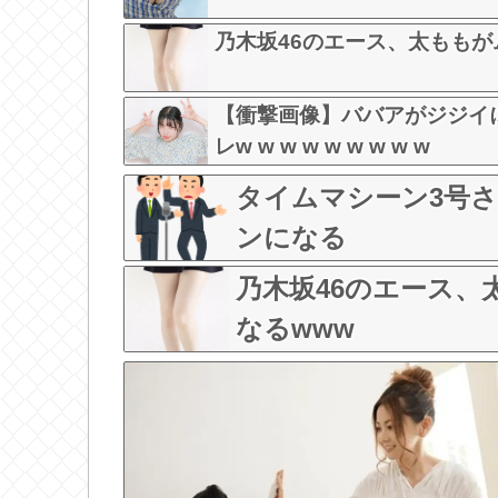
乃木坂46のエース、太ももが
【衝撃画像】ババアがジジイ
レw w w w w w w w w
タイムマシーン3号
ンになる
乃木坂46のエース
なるwww