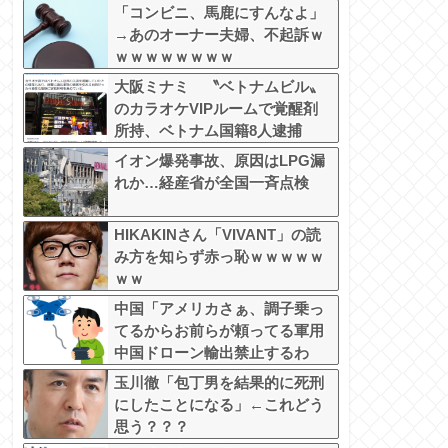
「コンビニ、馬鹿にすんなよ」
→あのオーナー夫婦、不起訴ｗ
ｗｗｗｗｗｗｗｗ
大阪ミナミ 〝ベトナムビル〟
のカラオケVIPルームで覚醒剤
所持、ベトナム国籍8人逮捕
イオン爆発事故、原因はLPG漏
れか…経産省が全国一斉点検
HIKAKINさん「VIVANT」の読
み方を知らず赤っ恥ｗｗｗｗｗ
ｗｗ
中国「アメリカさぁ、調子乗っ
てるからお前らが頼ってる軍用
中国ドローン輸出禁止するわ
w」
玉川徹「包丁男を結果的に死刑
にしたことになる」←これどう
思う？？？