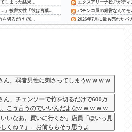
いてしまった結果…
エクスアリーナ松戸がディス
」被害女性「彼は言葉...
パチンコ屋の経営なんてそん
を切るだけで6...
2026年7月に最も売れたパ
こうなるｗｗｗ
【衝撃】YouTuber山口
まさか敗因が『早川の回跨
バいｗｗｗｗｗｗｗｗ...
パチンコ屋の経営なんてそん
レス、これノーブ...
【コテスタ・スタサポ・フェ
さいたま市北区の「ガーデン
ーが…」 高市首相の...
お前らに豊丸を名残惜しむ資
う
rさん、弱者男性に刺さってしまうw w w w
達也さん、チェンソーで竹を切るだけで600万
こう言うのでいいんだよなw w w w w
ドいいなあ。買いに行くか」店員「ほいっ見
かしくね？」←お前らもそう思うよ