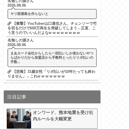
名無しの源さん
2026.08.06
ヤリ部屋島を作らないと
【衝撃】YouTuber山口達也さん、チェンソーで竹
を切るだけで600万再生を突破してしまう←正直、こ
う言うのでいいんだよなw w w w w w w w
名無しの源さん
2026.08.06
まあカード会社からしたら一回払いしか使わないやつ
らばかりだから加盟店から手数料とったりリボ払いの
手数...
【悲報】31歳女性「リボ払いが10年たっても終わ
りません」←これw w w w w w w
注目記事
オンワード、熊本地震を受け社
内ルールを大幅変更