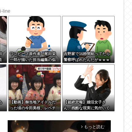
-line
田
ワンピース原作者・尾田栄
吉野家で16時間粘ってたら
性
一郎が描いた担当編集の似
警察呼ばれたんだがｗｗｗ
顔絵「ムダに東大卒」
ｗｗｗ
も
【動画】御当地アイドルだ
【超絶悲報】婚活女子さ
った頃の今田美桜、レベチ
ん、残酷な現実に気付いて
ｗｗｗｗｗｗｗｗｗｗｗｗ
しまった結果…
ｗｗｗｗｗｗ