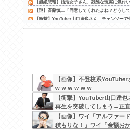
【超絶悲報】婚活女子さん、残酷な現実に気付
【謎】斉藤慎二「同意してくれたよね？どうして…
【衝撃】YouTuber山口達也さん、チェンソーで竹
Hカップの風俗嬢をオプションで動画撮影したら
【画像】 コンビニ店員がパ○チラｗｗｗ
【驚愕】 無職女だけど性欲ヤバくて親マジ切れヤ
【画像】田中みな実(39) 妊娠中でも露出多めのド
【画像】コンビニ店員がパンチラｗ
恵俊彰「総理がいろんなところに足を運べばクーラ
【画像】コスプレ女さん、太ももがはち切れそ
【画像】不登校系YouTube
w w w w w w
【衝撃】YouTuber山口
再生を突破してしまう←正直、
w w w
【画像】ワイ「アルファー
積もりな！」ワイ「金額お