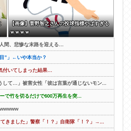
に
【画像】菅野智之さんの投球指標やばすぎる
ｗｗｗｗ
た人間、悲惨な末路を迎える…
番目”」←いや本当か？
気付いてしまった結果…
して…」被害女性「彼は言葉が通じないモン...
ーで竹を切るだけで600万再生を突...
wwwww
てきました」警察「！？」自衛隊「！？」→...