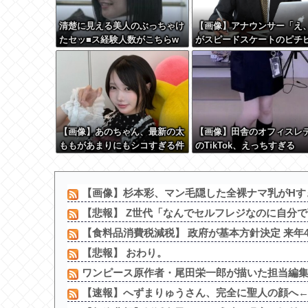
清楚に見える美人のぶっちゃけ
【画像】アナウンサー「え
たセッ■ス経験人数がこちらw
がスピードスケートのピチ
wwwwwww
ユニフォーム着るんですか
ﾑﾁｨ！！」←これはお前ら
さるやろw w w w w w w w
【画像】あのちゃん、最新の太
【画像】田舎のオフィスレ
ももがあまりにもシコすぎる件
のTikTok、えっちすぎる
【画像】杉本彩、マン毛隠した全裸ナマ乳がHす
【悲報】 Z世代「なんでセルフレジなのに自分で商
【食料品消費税減税】 政府が基本方針決定 来年4月
【悲報】 おわり。
ワンピース原作者・尾田栄一郎が描いた担当編集の
【速報】へずまりゅうさん、完全に聖人の顔へ←これw 