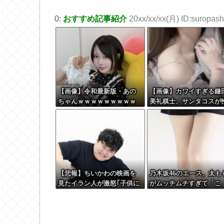
0:
おすすめ記事紹介
20xx/xx/xx(月) ID:suropashi
【画像】令和最新版・あの
【画像】カワイすぎる鎌
ちゃんｗｗｗｗｗｗｗｗｗ
美礼棋士、サンタコスが
ｗｗｗｗｗ
的すぎる
【悲報】ちいかわの映画を
乃木坂46のエース、太も
見たイラン人が激怒｢子供に
がムッチムチすぎて「こ
見せる内容じゃない｡悪影響
う」なるwww
は計り知れない｣←これw w
w w w w w w w