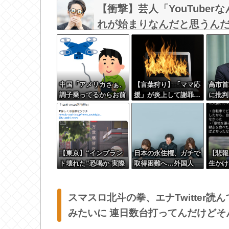
な？？？？？
【衝撃】芸人「YouTube
れが始まりなんだと思うん
中国「アメリカさぁ、
【言葉狩り】「ママ応
高市首
調子乗ってるからお前
援」が炎上して謝罪…
に批判
らが頼ってる軍用中国
もう何も言えない
「BG
ドローン輸出禁止する
一つ」
わw」
【東京】“インプラン
日本の永住権、ガチで
【悲報
ト壊れた”恐喝か 実際
取得困難へ…外国人
生かけ
は装着なし 55歳男逮
「もう日本は諦める」
のにガ
捕「100件で4000万円
も。も
得た」
ばよか
スマスロ北斗の拳、エナTwitter読ん
みたいに 連日数台打ってんだけどそ