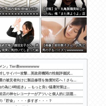
ラボ、国内価格4割値上げか
【悲報】女「丸亀製麺美味しか
ｗｗｗｗｗｗｗｗｗｗｗｗｗ
ったね」俺「また来ようよ」店
ｗ
員「お会計2380円になりまー
す」→その後『こう』なったん
だが俺悪くないよ
な？？？？？？？？
超絶悲報】婚活女子さん、残
【画像】前田敦子さん、お乳で
な現実に気付いてしまった結
男の子をパイズリwwwwwww
…
ww
」Tier表wwwwwww
対しサイバー攻撃…英政府機関の性能評価試...
の被災者向けに製品修理を無償対応へ！さら...
始の為に4時起き』←もっと良い猛暑対策は...
店の神セレコーナーがアツいと個人的に話題...
の「貯金」・・・多すぎ・・・？