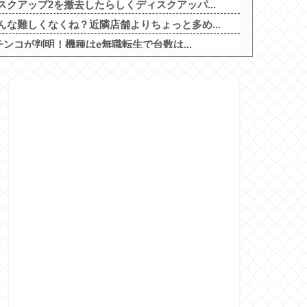
クアップ2を撤去したらしくディスクアッパ...
な難しくなくね？近隣店舗よりちょっと多め...
チンコが判明！機種はe無職転生で台数は...
達也さん、チェンソーで竹を切るだけで6...
ぎ』になるとは思わなかったな他
な難しくなくね？近隣店舗よりちょっと多め...
アスタート】今後のパチンコは回数固定系必...
大宮北」が8月16日で閉店
格なんてない、お前らが打たなかったせいで...