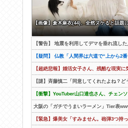
【画像】倉木麻衣(44)、全然ヌケると話題
【警告】 地震を利用してデマを垂れ流し
【疑問】 仏教「人間界は六道で“上から2
【超絶悲報】婚活女子さん、残酷な現実に
【謎】斉藤慎二「同意してくれたよね？どう
【衝撃】YouTuber山口達也さん、チェンソ
大阪の「ガチでうまいラーメン」Tier表ww
【緊急】爆美女「すみません。砲弾3つ持っ