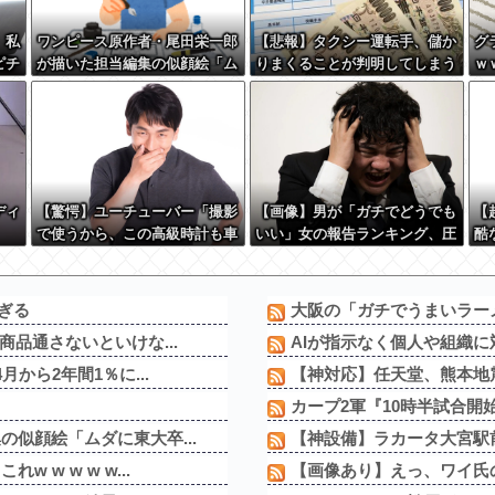
、私
ワンピース原作者・尾田栄一郎
【悲報】タクシー運転手、儲か
グ
ピチ
が描いた担当編集の似顔絵「ム
りまくることが判明してしまう
ｗ
…？
ダに東大卒」
ｗ
に刺
ディ
【驚愕】ユーチューバー「撮影
【画像】男が「ガチでどうでも
【
で使うから、この高級時計も車
いい」女の報告ランキング、圧
酷
もぜ～んぶ経費でタダ！ｗ」←
倒的第１位と言えば『コレ』w
果
まさかコレ本気にしてる奴なん
w w w w w w w w w
ておらんよな？よな？w w w w
ぎる
大阪の「ガチでうまいラーメン
w w w w w w w
品通さないといけな...
AIが指示なく個人や組織に
から2年間1％に...
【神対応】任天堂、熊本地震
カープ2軍『10時半試合開
似顔絵「ムダに東大卒...
【神設備】ラカータ大宮駅前
w w w w...
【画像あり】えっ、ワイ氏