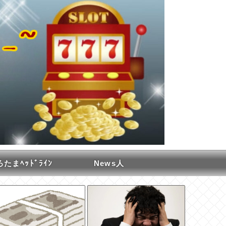
たまﾍｯﾄﾞﾗｲﾝ
News人