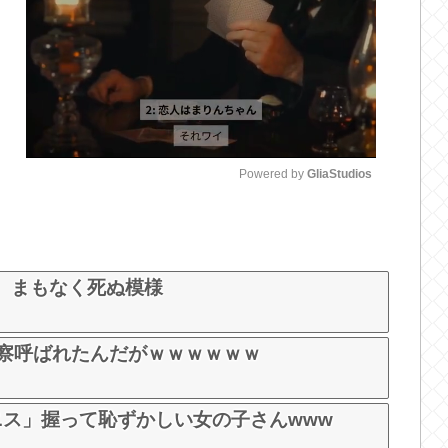
Powered by 
GliaStudios
M
u
t
、まもなく死ぬ模様
e
警察呼ばれたんだがｗｗｗｗｗｗ
ニス」握って恥ずかしい女の子さんwww