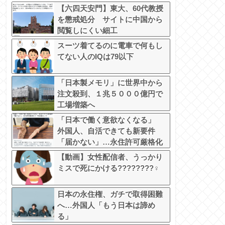
【六四天安門】東大、60代教授
を懲戒処分 サイトに中国から
閲覧しにくい細工
スーツ着てるのに電車で何もし
てない人のIQは79以下
「日本製メモリ」に世界中から
注文殺到、１兆５０００億円で
工場増築へ
「日本で働く意欲なくなる」
外国人、自活できても新要件
「届かない」…永住許可厳格化
で「日本離れ」か
【動画】女性配信者、うっかり
ミスで死にかける????????‍♀
日本の永住権、ガチで取得困難
へ…外国人「もう日本は諦め
る」