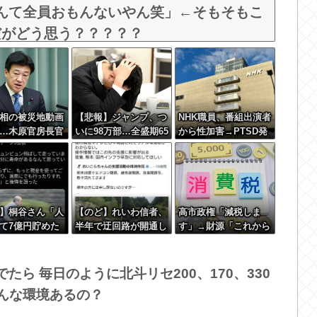
rなんて全員おもんないやん笑」←そもそもこ
だがどう思う？？？？？
相の被災地動画
【悲報】ジャンプ、つ
NHK職員、番組出演者
…木原官房長官
いに98万部…全盛期65
から性加害→PTSD発
Mも情報発信の
3万部からここまで落
症…訴えても放置され
ちる
ていた模様
】桐谷さん「人
【のど】れいわ信者、
高市政権「減税しま
て7億円貯めた
半年で迂回路が開通し
す」→財源「これから
ン発覚で死ぬか
ている道路を2年半放
考えます」
っと素直に遊べ
置されていると印象操
った」後悔の涙
作してしまう
でたら 毎日のように北斗リセ200、170、330
んな環境あるの？