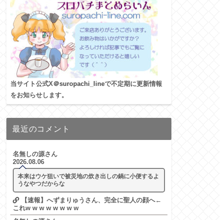
当サイト公式X
＠suropachi_line
で不定期に更新情報
をお知らせします。
最近のコメント
名無しの源さん
2026.08.06
本来はウケ狙いで被災地の炊き出しの鍋に小便するよ
うなやつだからな
【速報】へずまりゅうさん、完全に聖人の顔へ←
これw w w w w w w w