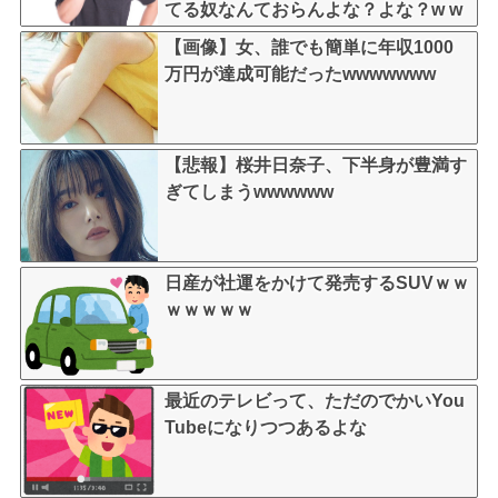
てる奴なんておらんよな？よな？w w
w w w w w w w w w
【画像】女、誰でも簡単に年収1000
万円が達成可能だったwwwwwww
【悲報】桜井日奈子、下半身が豊満す
ぎてしまうwwwwww
日産が社運をかけて発売するSUVｗｗ
ｗｗｗｗｗ
最近のテレビって、ただのでかいYou
Tubeになりつつあるよな