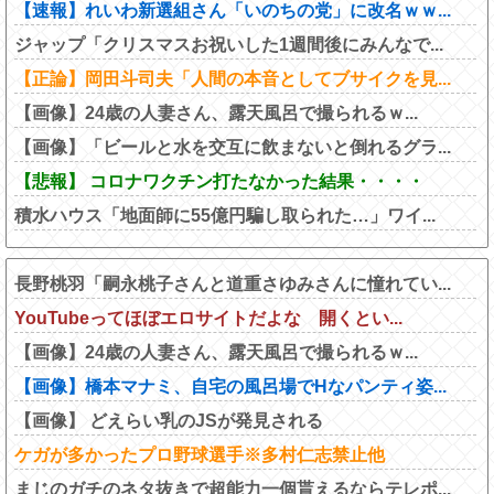
【速報】れいわ新選組さん「いのちの党」に改名ｗｗ...
ジャップ「クリスマスお祝いした1週間後にみんなで...
【正論】岡田斗司夫「人間の本音としてブサイクを見...
【画像】24歳の人妻さん、露天風呂で撮られるｗ...
【画像】「ビールと水を交互に飲まないと倒れるグラ...
【悲報】 コロナワクチン打たなかった結果・・・・
積水ハウス「地面師に55億円騙し取られた…」ワイ...
長野桃羽「嗣永桃子さんと道重さゆみさんに憧れてい...
YouTubeってほぼエロサイトだよな 開くとい...
【画像】24歳の人妻さん、露天風呂で撮られるｗ...
【画像】橋本マナミ、自宅の風呂場でHなパンティ姿...
【画像】 どえらい乳のJSが発見される
ケガが多かったプロ野球選手※多村仁志禁止他
まじのガチのネタ抜きで超能力一個貰えるならテレポ...