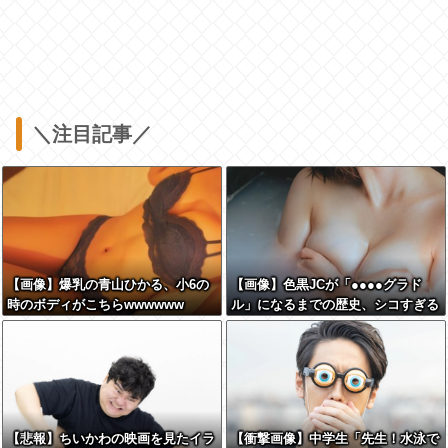
＼注目記事／
【画像】爆乳の青山ひかる、小6の
【画像】色黒JCが「●●●●グラド
時のボディがこちらwwwwww
ル」になるまでの歴史、シコすぎる
wwww
【悲報】ちいかわの映画を見たイラ
【衝撃画像】中学生「先生！水泳で