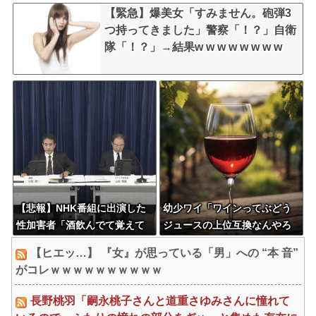
【緊急】爆美女「すみません。砲弾3
つ持ってきました」警察「！？」自衛
隊「！？」→結果w w w w w w w w
【悲報】NHK番組に出演した
幼少ワイ「ワインってぶどう
性加害者「酒飲んでて覚えて
ジュースの上位互換なんやろ
ない」
なぁ」
【ヒエッ…】 『女』が思っている「男」への “本 音”
がコレｗｗｗｗｗｗｗｗｗｗ
長野桃羽「嗣永桃子さんと道重さゆみさんに憧れて