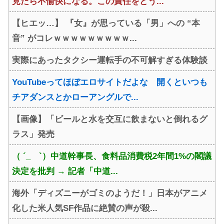
見たら不愉快になる。この責任をどう...
【ヒエッ…】 『女』が思っている「男」への “本
音” がコレｗｗｗｗｗｗｗｗｗ...
実際にあったタクシー運転手の不可解すぎる体験談
YouTubeってほぼエロサイトだよな 開くといつも
チアダンスとかローアングルで...
【画像】「ビールと水を交互に飲まないと倒れるグ
ラス」発売
（ ´_ゝ`）中道幹事長、食料品消費税2年間1%の閣議
決定を批判 → 記者「中道...
海外「ディズニーがゴミのようだ！」日本がアニメ
化した米人気SF作品に絶賛の声が殺...