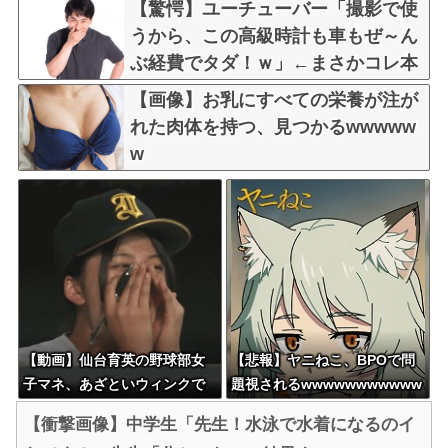
【驚愕】ユーチューバー「撮影で使
うから、この高級時計も車もぜ～ん
ぶ経費でタダ！ｗ」←まさかコレ本
気にしてる奴なんておらんよな？よ
【画像】お乳にすべての栄養が注が
な？w w w w w w w w w w w
れた肉体を持つ、見つかるwwwww
w
【動画】仙台育英の野球部女
【悲報】ヤニねこ、BPOで問
子マネ、あざといウィンクで
題視されるwwwwwwwwwww
お前らの心を鷲掴みｗｗｗｗ
【衝撃画像】中学生「先生！水泳で水着になるのイ
ｗ