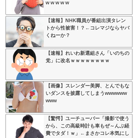
w w w w w
【速報】NHK職員が番組出演タレン
トから性被害！？←コレマジならヤバ
くねーか？
【速報】れいわ新選組さん「いのちの
党」に改名ｗｗｗｗｗｗｗｗ
【画像】スレンダー美脚、とんでもな
いダンスを披露してしまうwwwwww
www
【驚愕】ユーチューバー「撮影で使う
から、この高級時計も車もぜ～んぶ経
費でタダ！ｗ」←まさかコレ本気にし