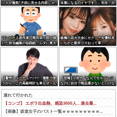
ン人が激怒｢子供に見せる内容じゃ
水着になるのイヤです！」先生「分
ない｡悪影響は計り知れない｣←これ
かった」→結果まさかの『こう』な
w w w w w w w w w
ってしまうw w w w w w w
ワンピース原作者・尾田栄一郎が描
板橋の花火大会にセクシー女優松本
いた担当編集の似顔絵「ムダに東大
いちかと新井リマおって草
卒」
【驚愕】ユーチューバー「撮影で使
【悲報】Z世代「なんでセルフレジ
うから、この高級時計も車もぜ～ん
なのに自分で商品通さないといけな
ぶ経費でタダ！ｗ」←まさかコレ本
いんだ」
気にしてる奴なんておらんよな？よ
連れて行かれた
な？w w w w w w w w w w w
【コンゴ】 エボラ出血熱、感染3600人…過去最...
【画像】坂道女子のバスト一覧ｗｗｗｗｗｗｗｗｗ...