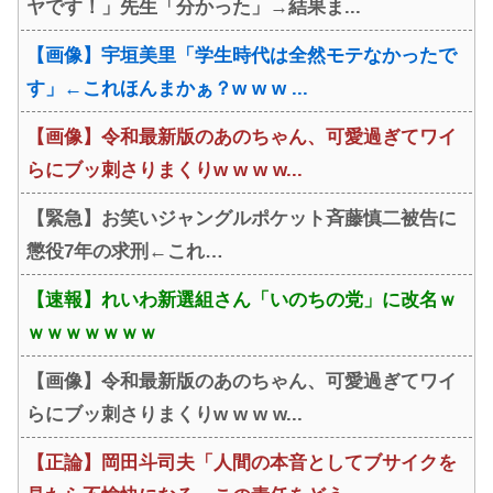
ヤです！」先生「分かった」→結果ま...
【画像】宇垣美里「学生時代は全然モテなかったで
す」←これほんまかぁ？w w w ...
【画像】令和最新版のあのちゃん、可愛過ぎてワイ
らにブッ刺さりまくりw w w w...
【緊急】お笑いジャングルポケット斉藤慎二被告に
懲役7年の求刑←これ…
【速報】れいわ新選組さん「いのちの党」に改名ｗ
ｗｗｗｗｗｗｗ
【画像】令和最新版のあのちゃん、可愛過ぎてワイ
らにブッ刺さりまくりw w w w...
【正論】岡田斗司夫「人間の本音としてブサイクを