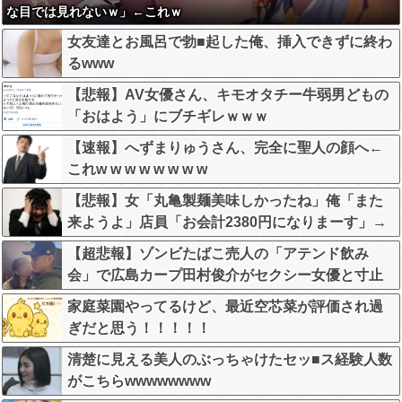
な目では見れないｗ」←これｗ
女友達とお風呂で勃■起した俺、挿入できずに終わ
るwww
【悲報】AV女優さん、キモオタチー牛弱男どもの
「おはよう」にブチギレｗｗｗ
【速報】へずまりゅうさん、完全に聖人の顔へ←
これw w w w w w w w
【悲報】女「丸亀製麺美味しかったね」俺「また
来ようよ」店員「お会計2380円になりまーす」→
その後『こう』なったんだが俺悪くないよ
【超悲報】ゾンビたばこ売人の「アテンド飲み
な？？？？？？？？
会」で広島カープ田村俊介がセクシー女優と寸止
めキスｗｗｗ
家庭菜園やってるけど、最近空芯菜が評価され過
ぎだと思う！！！！！
清楚に見える美人のぶっちゃけたセッ■ス経験人数
がこちらwwwwwwww