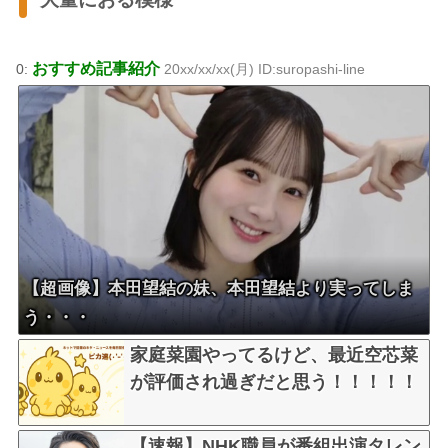
おすすめ記事紹介
0:
20xx/xx/xx(月) ID:suropashi-line
【超画像】本田望結の妹、本田望結より実ってしま
う・・・
家庭菜園やってるけど、最近空芯菜
が評価され過ぎだと思う！！！！！
【速報】NHK職員が番組出演タレン