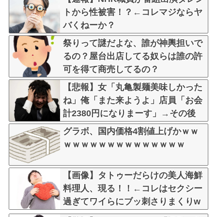
トから性被害！？←コレマジならヤ
バくねーか？
祭りって謎だよな、誰が神輿担いで
るの？屋台出店してる奴らは誰の許
可を得て商売してるの？
【悲報】女「丸亀製麺美味しかった
ね」俺「また来ようよ」店員「お会
計2380円になりまーす」→その後
『こう』なったんだが俺悪くないよ
グラボ、国内価格4割値上げかｗｗ
な？？？？？？？？
ｗｗｗｗｗｗｗｗｗｗｗｗｗｗ
【画像】タトゥーだらけの美人海鮮
料理人、現る！！←コレはセクシー
過ぎてワイらにブッ刺さりまくりw
w w w w w w w w