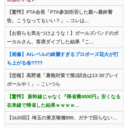
【驚愕】PTA会長「PTA参加拒否した親へ最終警
告。こうなってもいい？」←コレは...
【お前らも気をつけような！】ガールズバンドのボ
ーカルさん、客席ダイブした結果『こ...
【画像】AIレベルの綺麗すぎるプロポーズ花火が打
ち上がる㊗????
【悲報】高野連「暑熱対策で第2試合は13:30プレイ
ボールや！」←こいつら
【驚愕】 新幹線じゃなく『帰省費4000円』安くなる
在来線で帰省した結果ｗｗｗｗ...
【1k20回】埼玉の東京喰種999、ガチで回らない…