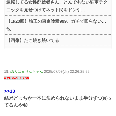
運転してる女性配信者さん、とんでもない駐車テク
ニックを見せつけてネット民をドン引...
【1k20回】埼玉の東京喰種999、ガチで回らない…
他
【画像】たこ焼き焼いてる
19:
恋人はまりんちゃん
2025/07/09(水) 22:26:25.52
ID:tGvcEG1b0
>>13
結局どっちか一本に決められないまま半分ずつ買っ
てるんや😞