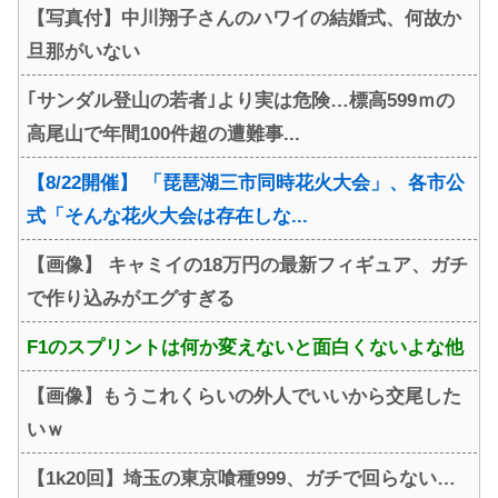
【写真付】中川翔子さんのハワイの結婚式、何故か
旦那がいない
｢サンダル登山の若者｣より実は危険…標高599ｍの
高尾山で年間100件超の遭難事...
【8/22開催】 「琵琶湖三市同時花火大会」、各市公
式「そんな花火大会は存在しな...
【画像】 キャミイの18万円の最新フィギュア、ガチ
で作り込みがエグすぎる
F1のスプリントは何か変えないと面白くないよな他
【画像】もうこれくらいの外人でいいから交尾した
いｗ
【1k20回】埼玉の東京喰種999、ガチで回らない…