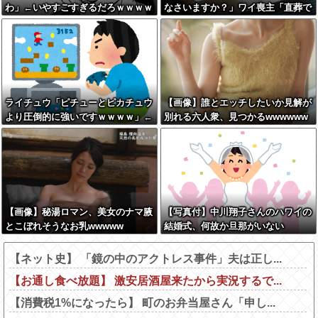
わ」←いやすごすぎるだろｗｗｗｗ
なさいますか？」ワイ喪主「直葬で
ｗｗ
(即答)」→結果ァw w w w w w w w
w w
ライチュウ「ピチューとピカチュウ
【画像】誰とエッチしたいか見解が
より圧倒的に強いですｗｗｗｗ」←
別れる六人衆、見つかるwwwwww
こいつが不人気な理由
w
【画像】秘湯ロマン、美女のナマ腋
【写真付】中川翔子さんのハワイの
とこぼれそうなお乳wwwww
結婚式、何故か旦那がいない
【ネット史】 「鏡の中のアクトレス事件」夫は正し...
【お通し食べ放題】 激安居酒屋来たから実況するで...
【消費税1%になったら】 町のお弁当屋さん「申し...