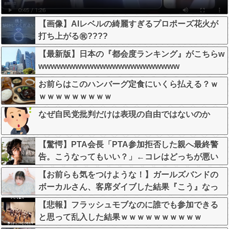
【画像】AIレベルの綺麗すぎるプロポーズ花火が
打ち上がる㊗????
【最新版】日本の『都会度ランキング』がこちらw
wwwwwwwwwwwwwwwwwwwwwww
お前らはこのハンバーグ定食にいくら払える？ｗ
ｗｗｗｗｗｗｗｗｗ
なぜ自民党批判だけは表現の自由ではないのか
【驚愕】PTA会長「PTA参加拒否した親へ最終警
告。こうなってもいい？」←コレはどっちが悪い
のか？大論争が巻き起こってしまう…
【お前らも気をつけような！】ガールズバンドの
ボーカルさん、客席ダイブした結果『こう』なっ
てしまいお気持ち表明してしまう…
【悲報】フラッシュモブなのに誰でも参加できる
と思って乱入した結果ｗｗｗｗｗｗｗｗｗｗ