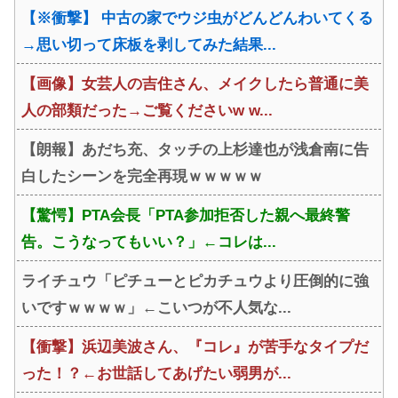
【※衝撃】 中古の家でウジ虫がどんどんわいてくる
→思い切って床板を剥してみた結果...
【画像】女芸人の吉住さん、メイクしたら普通に美
人の部類だった→ご覧くださいw w...
【朗報】あだち充、タッチの上杉達也が浅倉南に告
白したシーンを完全再現ｗｗｗｗｗ
【驚愕】PTA会長「PTA参加拒否した親へ最終警
告。こうなってもいい？」←コレは...
ライチュウ「ピチューとピカチュウより圧倒的に強
いですｗｗｗｗ」←こいつが不人気な...
【衝撃】浜辺美波さん、『コレ』が苦手なタイプだ
った！？←お世話してあげたい弱男が...