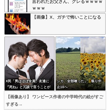
言われたお父さん、グレるｗｗｗｗ
ｗｗｗ
【画像】X、ガチで怖いことになる
X民「男はほぼ全員、友達に
シカ「全部喰った」 祭り中
『死ね』と冗談で言うことが
止10へ
ある」 ←これマジ？？？
【画像あり】 ワンピース作者の中学時代の絵がすご
すぎる→