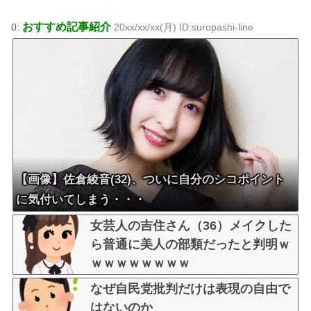
おすすめ記事紹介
0:
20xx/xx/xx(月) ID:suropashi-line
【画像】佐倉綾音(32)、ついに自分のシコポイント
に気付いてしまう・・・
女芸人の吉住さん（36）メイクした
ら普通に美人の部類だったと判明ｗ
ｗｗｗｗｗｗｗｗ
なぜ自民党批判だけは表現の自由で
はないのか