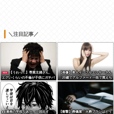
＼注目記事／
【うわっ…】専業主婦さん、
【画像】美人インフルエンサーさん
NEW
エグいくらいの不倫が子供にガチバ
「20歳でアルファード一括で買えち
レした結果…
ゃう私って素敵」←これってガチな
ん？それともネタなん？w w w w w
w w w w
●●漫画の竿役「あー、一回出す
【衝撃】葬儀屋「火葬プランはどう