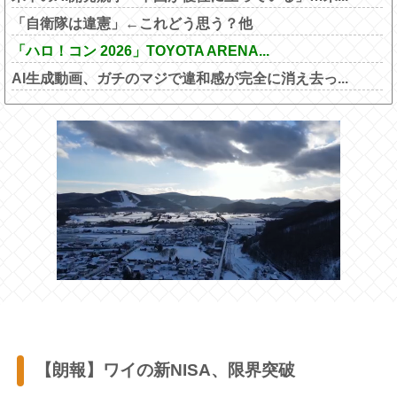
「自衛隊は違憲」←これどう思う？他
「ハロ！コン 2026」TOYOTA ARENA...
AI生成動画、ガチのマジで違和感が完全に消え去っ...
【朗報】ワイの新NISA、限界突破