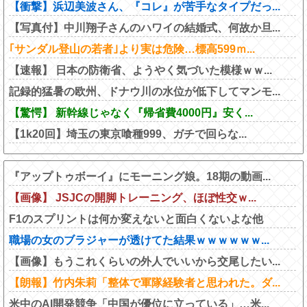
【衝撃】浜辺美波さん、『コレ』が苦手なタイプだっ...
【写真付】中川翔子さんのハワイの結婚式、何故か旦...
｢サンダル登山の若者｣より実は危険…標高599ｍ...
【速報】 日本の防衛省、ようやく気づいた模様ｗｗ...
記録的猛暑の欧州、ドナウ川の水位が低下してマンモ...
【驚愕】 新幹線じゃなく『帰省費4000円』安く...
【1k20回】埼玉の東京喰種999、ガチで回らな...
『アップトゥボーイ』にモーニング娘。18期の動画...
【画像】 JSJCの開脚トレーニング、ほぼ性交ｗ...
F1のスプリントは何か変えないと面白くないよな他
職場の女のブラジャーが透けてた結果ｗｗｗｗｗｗ...
【画像】もうこれくらいの外人でいいから交尾したい...
【朗報】竹内朱莉「整体で軍隊経験者と思われた。ダ...
米中のAI開発競争「中国が優位に立っている」…米...