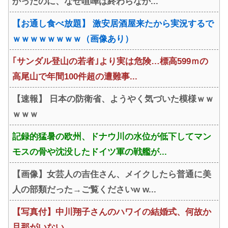
かったのに、なぜ喧嘩は終わらなか...
【お通し食べ放題】 激安居酒屋来たから実況するで
ｗｗｗｗｗｗｗｗ（画像あり）
｢サンダル登山の若者｣より実は危険…標高599ｍの
高尾山で年間100件超の遭難事...
【速報】 日本の防衛省、ようやく気づいた模様ｗｗ
ｗｗｗ
記録的猛暑の欧州、ドナウ川の水位が低下してマン
モスの骨や沈没したドイツ軍の戦艦が...
【画像】女芸人の吉住さん、メイクしたら普通に美
人の部類だった→ご覧くださいw w...
【写真付】中川翔子さんのハワイの結婚式、何故か
旦那がいない