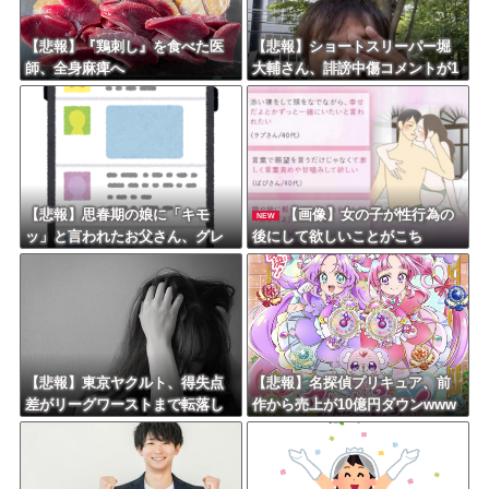
【悲報】『鶏刺し』を食べた医
【悲報】ショートスリーパー堀
師、全身麻痺へ
大輔さん、誹謗中傷コメントが1
万件を越えて号泣してしまうｗ
ｗｗｗｗ
【悲報】思春期の娘に「キモ
【画像】女の子が性行為の
NEW
ッ」と言われたお父さん、グレ
後にして欲しいことがこち
るｗｗｗｗｗｗｗ
ら・・・
【悲報】東京ヤクルト、得失点
【悲報】名探偵プリキュア、前
差がリーグワーストまで転落し
作から売上が10億円ダウンwww
てしまう
wwwwww