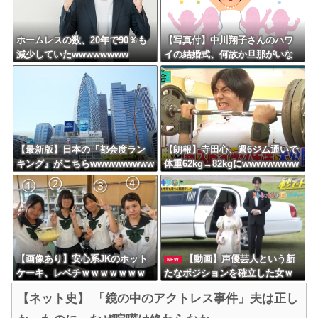
ホームレスの数、20年で90％も
【写真付】中川翔子さんのハワ
減少していたwwwwwwww
イの結婚式、何故か旦那がいな
い
【最新版】日本の『都会度ラン
【朗報】寺田心、週6ジム通いで
キング』がこちらwwwwwwwww
体重62kg→82kgにwwwwwwww
wwwwwwwwwwwwwww
【画像あり】安心系JKのホット
【動画】声優芸人という新
NEW
ケーキ、レベチｗｗｗｗｗｗｗ
たなポジションを確立した女ｗ
ｗｗｗｗｗｗｗｗｗｗｗｗｗｗ
ｗｗｗｗｗｗｗｗｗｗｗｗｗｗ
【ネット史】 「鏡の中のアクトレス事件」夫は正し
ｗｗｗ
ｗｗｗ