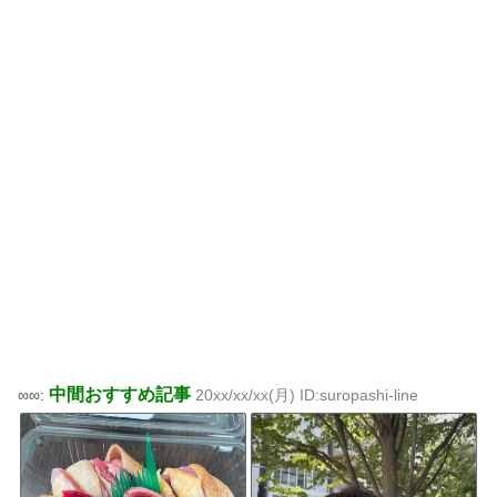
中間おすすめ記事
∞∞:
20xx/xx/xx(月) ID:suropashi-line