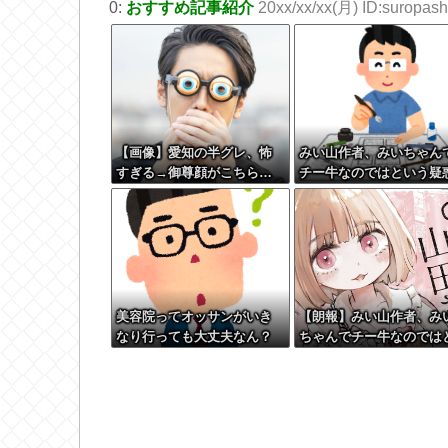
0:
おすすめ記事紹介
20xx/xx/xx(月) ID:suropashi
【画像】愛知の半グレ、怖
みい山作者、みいちゃん
すぎる→御尊顔がこちら…
チー牛なのではという疑
が生まれるｗｗｗｗｗｗ
美容院ってオッサンがいき
【朗報】みい山作者、み
なり行っても大丈夫なん？
ちゃんでチー牛なのでは
いう疑惑が生まれるwww
ww