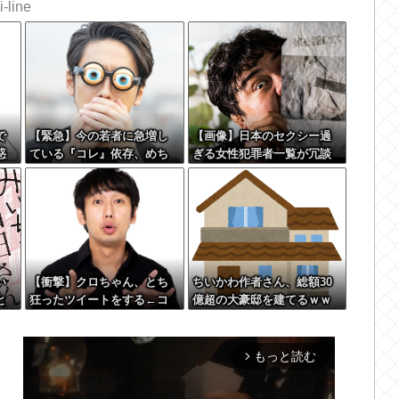
-line
で
【緊急】今の若者に急増し
【画像】日本のセクシー過
惑
ている『コレ』依存、めち
ぎる女性犯罪者一覧が冗談
ｗ
ゃくちゃ深刻な模様w w w
抜きにレベル高過ぎる件w w
w w w w w w w
w w w w w w w
い
【衝撃】クロちゃん、とち
ちいかわ作者さん、総額30
と
狂ったツイートをする←コ
億超の大豪邸を建てるｗｗ
ww
レ言うほどおかしい
ｗｗｗｗｗｗｗｗｗｗｗｗ
か？？？？？？
ｗｗｗｗｗ