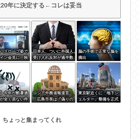
20年に決定する←コレは妥当
バスローブ姿で
日本人、ついに外国人
脳の手術で正常な脳を
イン会見に 秋
受け入れ反対が過半数
摘出
会見の対応に問
突破ｗｗｗ
った」
】今年が酷暑過
ロシア外務省報道官
東京駅近くに「地下シ
が全く居ない件
「広島市長は『偽りの
ェルター」整備を正式
呪文』繰り返してい
表明…小池百合子知事
る」 平和宣言を非難
「多くの方が滞在、施
設整備の効果高い」
、ちょっと集まってくれ