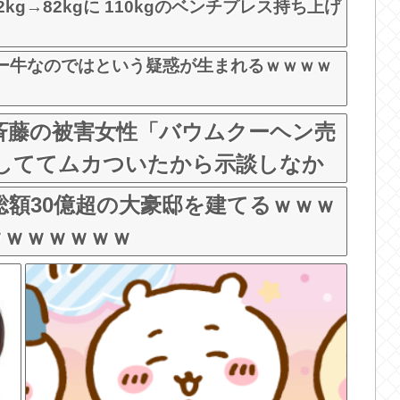
g→82kgに 110kgのベンチプレス持ち上げ
ー牛なのではという疑惑が生まれるｗｗｗｗ
斉藤の被害女性「バウムクーヘン売
イブしててムカついたから示談しなか
…
額30億超の大豪邸を建てるｗｗｗ
ｗｗｗｗｗｗｗ