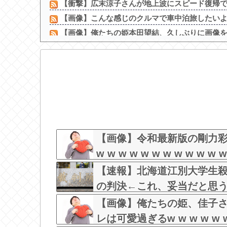
【衝撃】広末涼子さんが地上波にスピード復帰でき
【画像】こんな感じのクルマで車中泊旅したい
【画像】俺たちの姫本田望結、久しぶりに画像を投
ちいかわ作者さん、総額30億超の大豪邸を建てるｗ
【悲報】 田中みな実(39)、妊娠して顔が別人の
【画像】美人レースクイーンの透け透けぽっち
【画像】 女の子「お●ぱいデカいせいで太って見え
【画像】 ワイの会社の女さん、『コレ』を強調し
ワイの上司がカラオケでT-BOLANばっかり歌う
【画像】露出狂の高校女教師、見つかるｗ
【画像】令和最新版の剛力
w w w w w w w w w w w w
【速報】北海道江別大学生殺
の判決←これ、妥当だと思
【画像】俺たちの姫、佳子
レは可愛過ぎるw w w w w w