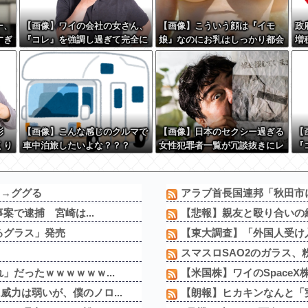
ー、
【画像】ワイの会社の女さん、
【画像】こういう顔は『イモ
政
すぎ
『コレ』を強調し過ぎて完全に
娘』なのにお乳はしっかり都会
増
あたしこ枠を狙ってるんだがw
っ子な女子wwww
敵
w w w w w w w w w w w
な
彩
【画像】こんな感じのクルマで
【画像】日本のセクシー過ぎる
【
くり
車中泊旅したいよな？？？
女性犯罪者一覧が冗談抜きにレ
『
 w
ベル高過ぎる件w w w w w w
あ
w w w
w 
」→ググる
アラブ首長国連邦「秋田市
案で逮捕 宮崎は...
【悲報】親友と殴り合いの
るグラス」発売
【東大調査】「外国人受け
スマスロSAO2のガラス、
」だったｗｗｗｗｗｗ...
【米国株】ワイのSpace
力は弱いが、僕のノロ...
【朗報】ヒカキンなんと「実