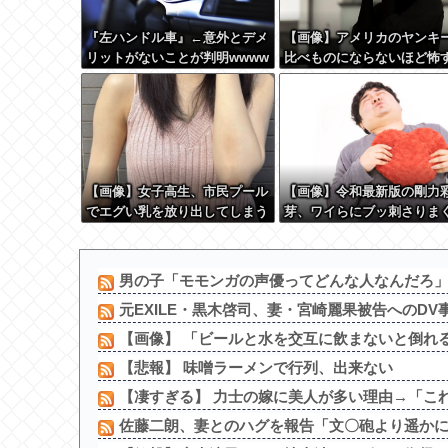
『左ハンドル車』←意外とデメ
【画像】アメリカのヤンキ
リットがないことが判明wwww
比べものにならないほど怖
www
る・・・
【画像】女子高生、市民プール
【画像】令和最新版の剛力
でエグい乳を放り出してしまう
芽、ワイらにブッ刺さりま
www
と話題にw w w w w w w w
w w w w
男の子「モモンガの声優ってどんな人なんだろ
元EXILE・黒木啓司、妻・宮崎麗果被告へのDV事
【画像】 「ビールと水を交互に飲まないと倒れ
【悲報】 味噌ラーメンで行列、出来ない
【凄すぎる】 力士の嫁に美人が多い理由→「これ
佐藤二朗、妻とのハグを報告「文〇砲より遥かに威