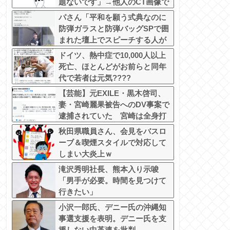
題ないです」→他人のCT画像で
中学生死亡
パさん「平和を願う式典なのに
防弾ガラスと防弾バッグSPで囲
まれた壇上でスピーチする人が
総理大臣」
ドイツ、熱中症で10,000人以上
死亡、ほとんどがお前らと同年
代で若者は元気????
【芸能】元EXILE・黒木啓司、
妻・宮崎麗果被告へのDV事案で
逮捕されていた 宮崎は全身打
撲、頭部裂傷及び打撲、頸部損
秋田県職員さん、会見をバスロ
傷の怪我
ーブ＆喫煙スタイルで対応して
しまい大炎上ｗ
滝沢秀明社長、熊本入り示唆
「男手が必要。時間を見つけて
行きたい」
小沢一郎氏、デニー氏の沖縄知
事選支援を表明。デニー氏を支
援しない中革連を批判