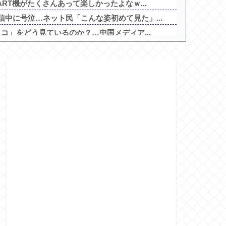
ART機がたくさんあって楽しかったよなｗ...
中に号泣…ネット民「こんな姿初めて見た」...
ッコ」をどう見ているのか？…中国メディア...
哲人でええんか？他
金のみの店に文句言ってるのってどう思う？他
ないと倒れるグラス」発売 適正飲酒を施す
っていいよな
みたいなお菓子もらった
天才令嬢の魔法革命」公式の機種情報が公開...