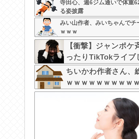
寺田心、週6ジム通いで体重62k
る姿披露
みい山作者、みいちゃんでチ
ｗｗｗ
【衝撃】ジャンポケ
ったりTikTokラ
った」←コレってさ
ちいかわ作者さん、総
ｗｗｗｗｗｗｗｗｗ