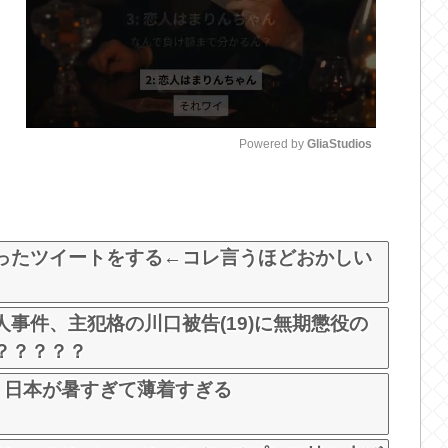
Powered by 
GliaStudios
M
u
t
ったツイートをする←コレ言うほどおかしい
e
事件、主犯格の川口被告(19)に無期懲役の
？？？？？
、日本が暑すぎて薄着すぎる