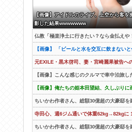
【画像】アイドルのライブ、上空から客を
影した結果wwwwwww
仏教「極楽浄土に行きたい？なら金払えや！
【画像】 「ビールと水を交互に飲まない
元EXILE・黒木啓司、妻・宮崎麗果被告へ
【画像】こんな感じのクルマで車中泊旅し
【画像】俺たちの姫本田望結、久しぶりに画
ちいかわ作者さん、総額30億超の大豪邸を
寺田心、週6ジム通いで体重62kg→82kgに 
ちいかわ作者さん、総額30億超の大豪邸を