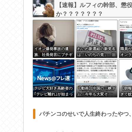
【速報】ルフィの幹部、懲役
か？？？？？？？
イオン爆発事故の遺
れいわ新選組の新党名
職員が
族、社長発言にブチギ
は「いのちの党」 旧
オンラ
レ「本当のことを話し
グッズ半額で販売 ど
田県「
て」
うなる秘書給与疑惑
題があ
テレビ大好き高齢者の
【動画】中国の三峡ダ
【朗報
｢テレビ離れ｣が始まっ
ム、今年も大変そ
ぎて蚊
た…
う・・・
パチンコのせいで人生終わったやつ