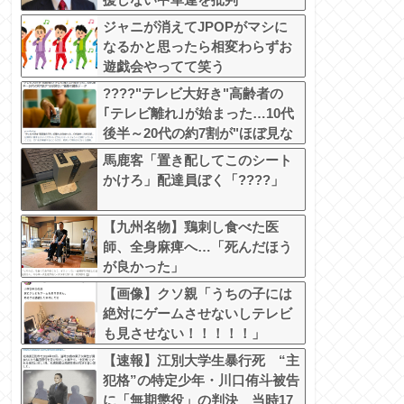
ジャニが消えてJPOPがマシに
なるかと思ったら相変わらずお
遊戯会やってて笑う
????"テレビ大好き"高齢者の
｢テレビ離れ｣が始まった…10代
後半～20代の約7割が"ほぼ見な
い"
馬鹿客「置き配してこのシート
かけろ」配達員ぼく「????」
【九州名物】鶏刺し食べた医
師、全身麻痺へ…「死んだほう
が良かった」
【画像】クソ親「うちの子には
絶対にゲームさせないしテレビ
も見させない！！！！！」
【速報】江別大学生暴行死 “主
犯格”の特定少年・川口侑斗被告
に「無期懲役」の判決 当時17