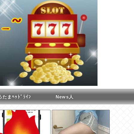
たまﾍｯﾄﾞﾗｲﾝ
News人