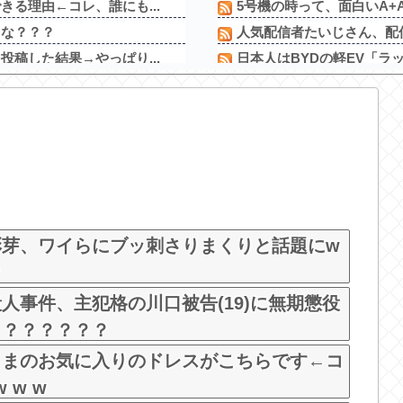
る理由←コレ、誰にも...
5号機の時って、面白いA+
よな？？？
人気配信者たいじさん、配信
稿した結果→やっぱり...
日本人はBYDの軽EV「ラ
ｗｗｗｗｗｗｗｗｗ...
結局歴代最強二塁手は山田
ように変わる
キャッシュレス派の人が現
ゃり腹、ヌケる
「ビールと水を交互に飲ま
るのまじだるい??...
スタサポやらの固定回数系
過ぎて完全にあたしこ...
【画像】パチンコ屋でカス
んやが
【新台】平和「L転生王女と
彩芽、ワイらにブッ刺さりまくりと話題にw
人事件、主犯格の川口被告(19)に無期懲役
う？？？？？？
さまのお気に入りのドレスがこちらです←コ
 w w