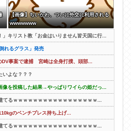
撮
【画像】ちいかわ、ついに外交に利用される
wwwwwww
」キリスト教「お金はいりません皆天国に行...
と倒れるグラス」発売
のDV事案で逮捕 宮崎は全身打撲、頭部...
たいよな？？？
像を投稿した結果→やっぱりワイらの姫だっ...
建てるｗｗｗｗｗｗｗｗｗｗｗｗｗｗｗｗｗ...
110kgのベンチプレス持ち上げ...
建てるｗｗｗｗｗｗｗｗｗｗｗｗｗｗｗｗｗ...