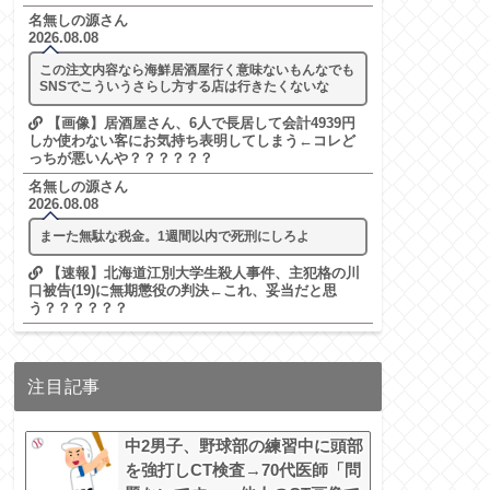
名無しの源さん
2026.08.08
この注文内容なら海鮮居酒屋行く意味ないもんなでも
SNSでこういうさらし方する店は行きたくないな
【画像】居酒屋さん、6人で長居して会計4939円
しか使わない客にお気持ち表明してしまう←コレど
っちが悪いんや？？？？？？
名無しの源さん
2026.08.08
まーた無駄な税金。1週間以内で死刑にしろよ
【速報】北海道江別大学生殺人事件、主犯格の川
口被告(19)に無期懲役の判決←これ、妥当だと思
う？？？？？？
注目記事
中2男子、野球部の練習中に頭部
を強打しCT検査→70代医師「問