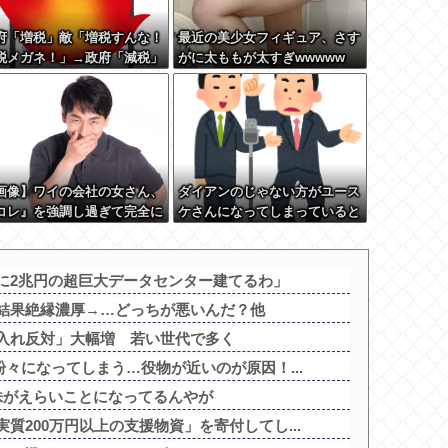
府「増税」敵「増税すんな！
最近の美少女フィギュア、さす
税メガネ！」→政府「減税」
がに太ももが太すぎwwwww
「減税すんな！社会保障どう
る！」
画像】ワイの会社の女さん、
ダイアンのじゃない方がユース
コレ』を強調し過ぎて完全に
ケさんになってしまっていると
たしこ枠を狙ってるんだがw
いう事実←これ
w w w w w w w w w w
に2兆円の超巨大データセンター建てるわ」
結果絶縁濃厚→…どっちが悪いんだ？他
入れ反対」大幅増 若い世代で多く
粉々になってしまう…役物が近いのが原因！...
X株がえらいことになってるんやが
質200万円以上の支援物資」を寄付してし...