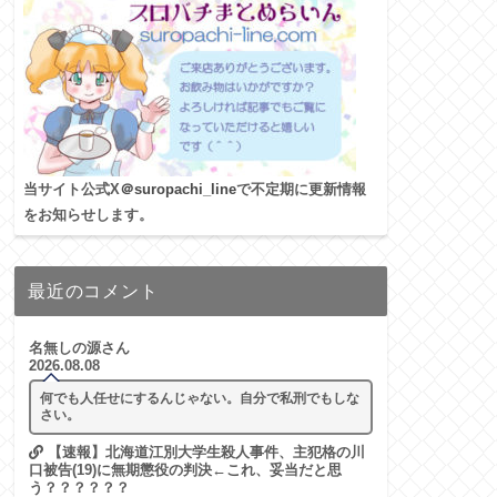
当サイト公式X
＠suropachi_line
で不定期に更新情報
をお知らせします。
最近のコメント
名無しの源さん
2026.08.08
何でも人任せにするんじゃない。自分で私刑でもしな
さい。
【速報】北海道江別大学生殺人事件、主犯格の川
口被告(19)に無期懲役の判決←これ、妥当だと思
う？？？？？？