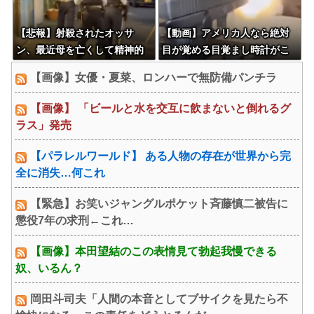
【悲報】射殺されたオッサ
【動画】アメリカ人なら絶対
ン、最近母を亡くして精神的
目が覚める目覚まし時計がこ
ショックを受けていたと判
ちらｗｗｗｗｗ
【画像】女優・夏菜、ロンハーで無防備パンチラ
明・・・
【画像】 「ビールと水を交互に飲まないと倒れるグ
ラス」発売
【パラレルワールド】 ある人物の存在が世界から完
全に消失…何これ
【緊急】お笑いジャングルポケット斉藤慎二被告に
懲役7年の求刑←これ…
【画像】本田望結のこの表情見て勃起我慢できる
奴、いるん？
岡田斗司夫「人間の本音としてブサイクを見たら不