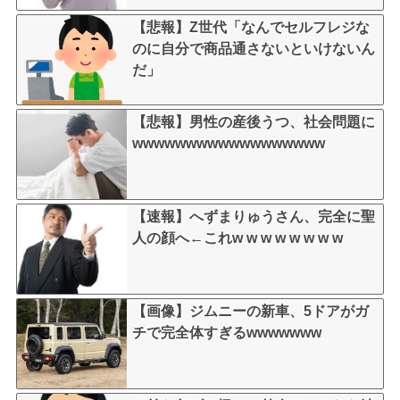
【悲報】Z世代「なんでセルフレジな
のに自分で商品通さないといけないん
だ」
【悲報】男性の産後うつ、社会問題に
wwwwwwwwwwwwwwwwww
【速報】へずまりゅうさん、完全に聖
人の顔へ←これw w w w w w w w
【画像】ジムニーの新車、5ドアがガ
チで完全体すぎるwwwwwww