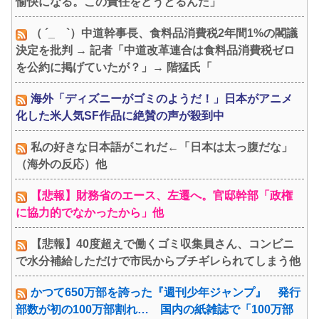
愉快になる。この責任をどうとるんだ」
（ ´_ゝ`）中道幹事長、食料品消費税2年間1%の閣議
決定を批判 → 記者「中道改革連合は食料品消費税ゼロ
を公約に掲げていたが？」→ 階猛氏「
海外「ディズニーがゴミのようだ！」日本がアニメ
化した米人気SF作品に絶賛の声が殺到中
私の好きな日本語がこれだ←「日本は太っ腹だな」
（海外の反応）他
【悲報】財務省のエース、左遷へ。官邸幹部「政権
に協力的でなかったから」他
【悲報】40度超えで働くゴミ収集員さん、コンビニ
で水分補給しただけで市民からブチギレられてしまう他
かつて650万部を誇った『週刊少年ジャンプ』 発行
部数が初の100万部割れ… 国内の紙雑誌で「100万部