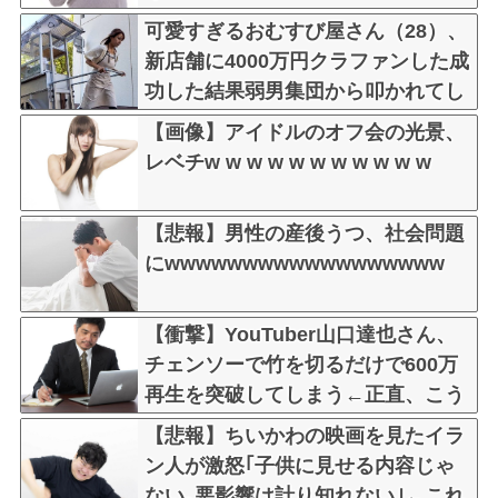
可愛すぎるおむすび屋さん（28）、
新店舗に4000万円クラファンした成
功した結果弱男集団から叩かれてし
まうｗｗｗｗ
【画像】アイドルのオフ会の光景、
レベチw w w w w w w w w w w
【悲報】男性の産後うつ、社会問題
にwwwwwwwwwwwwwwwwww
【衝撃】YouTuber山口達也さん、
チェンソーで竹を切るだけで600万
再生を突破してしまう←正直、こう
言うのでいいんだよなw w w w w w
【悲報】ちいかわの映画を見たイラ
w w
ン人が激怒｢子供に見せる内容じゃ
ない｡悪影響は計り知れない｣←これ