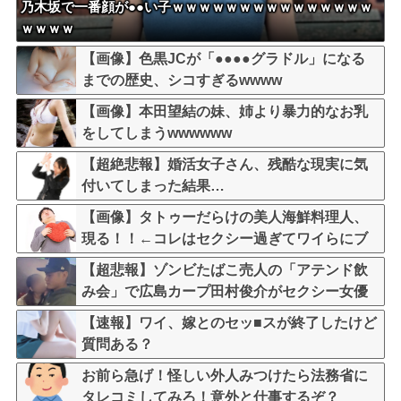
乃木坂で一番顔が●●い子ｗｗｗｗｗｗｗｗｗｗｗｗｗｗｗ
ｗｗｗｗ
【画像】色黒JCが「●●●●グラドル」になる
までの歴史、シコすぎるwwww
【画像】本田望結の妹、姉より暴力的なお乳
をしてしまうwwwwww
【超絶悲報】婚活女子さん、残酷な現実に気
付いてしまった結果…
【画像】タトゥーだらけの美人海鮮料理人、
現る！！←コレはセクシー過ぎてワイらにブ
ッ刺さりまくりw w w w w w w w w
【超悲報】ゾンビたばこ売人の「アテンド飲
み会」で広島カープ田村俊介がセクシー女優
と寸止めキスｗｗｗ
【速報】ワイ、嫁とのセッ■スが終了したけど
質問ある？
お前ら急げ！怪しい外人みつけたら法務省に
タレコミしてみろ！意外と仕事するぞ？