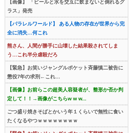
【画像】 「ビールと水を交互に飲まないと倒れるグ
ラス」発売
【パラレルワールド】 ある人物の存在が世界から完
全に消失…何これ
熊さん、人間が勝手に山壊した結果殺されてしま
う…これ半分虐殺だろ
【緊急】お笑いジャングルポケット斉藤慎二被告に
懲役7年の求刑←これ…
【画像】お前らこの超美人容疑者が、整形か否か判
定して！！→画像がこちらw w w...
ごつ盛り焼きそばとかいう年１くらいで無性に食い
たくなるやつｗｗｗｗｗｗｗｗ