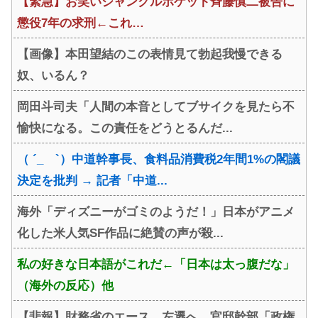
【緊急】お笑いジャングルポケット斉藤慎二被告に
懲役7年の求刑←これ…
【画像】本田望結のこの表情見て勃起我慢できる
奴、いるん？
岡田斗司夫「人間の本音としてブサイクを見たら不
愉快になる。この責任をどうとるんだ...
（ ´_ゝ`）中道幹事長、食料品消費税2年間1%の閣議
決定を批判 → 記者「中道...
海外「ディズニーがゴミのようだ！」日本がアニメ
化した米人気SF作品に絶賛の声が殺...
私の好きな日本語がこれだ←「日本は太っ腹だな」
（海外の反応）他
【悲報】財務省のエース、左遷へ。官邸幹部「政権