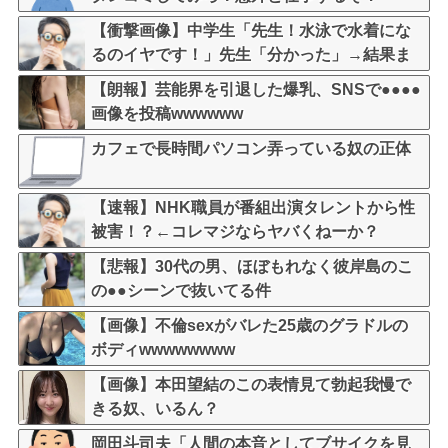
【衝撃画像】中学生「先生！水泳で水着にな
るのイヤです！」先生「分かった」→結果ま
さかの『こう』なってしまうw w w w w w w
【朗報】芸能界を引退した爆乳、SNSで●●●●
画像を投稿wwwwww
カフェで長時間パソコン弄っている奴の正体
【速報】NHK職員が番組出演タレントから性
被害！？←コレマジならヤバくねーか？
【悲報】30代の男、ほぼもれなく彼岸島のこ
の●●シーンで抜いてる件
【画像】不倫sexがバレた25歳のグラドルの
ボディwwwwwwww
【画像】本田望結のこの表情見て勃起我慢で
きる奴、いるん？
岡田斗司夫「人間の本音としてブサイクを見