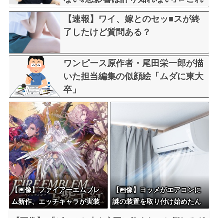
w w w w w w w w w
【速報】ワイ、嫁とのセッ■スが終
了したけど質問ある？
ワンピース原作者・尾田栄一郎が描
いた担当編集の似顔絵「ムダに東大
卒」
【画像】ファイアーエムブレ
【画像】ヨッメがエアコンに
ム新作、エッチキャラが実装
謎の装置を取り付け始めたん
されて始まるｗｗｗｗｗ
やが