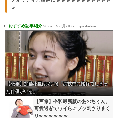
ｗ
おすすめ記事紹介
0:
20xx/xx/xx(月) ID:suropashi-line
【悲報】加藤小夏(おなつ)「演技中に惚れてしまっ
た俳優がいる」
【画像】令和最新版のあのちゃん、
可愛過ぎてワイらにブッ刺さりまく
りw w w w w w