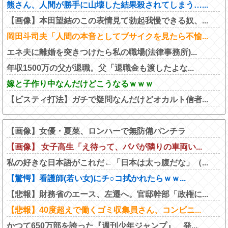
熊さん、人間が勝手に山壊した結果殺されてしまう…...
【画像】本田望結のこの表情見て勃起我慢できる奴、...
岡田斗司夫「人間の本音としてブサイクを見たら不愉...
エネ夫に離婚を突きつけたら私の職場(法律事務所)...
年収1500万の父が退職。父「退職金も渡したよな...
嫁と子作り中なんだけどこうなるｗｗｗ
【ビスティ打法】ガチで疑問なんだけどオカルト信者...
【画像】女優・夏菜、ロンハーで無防備パンチラ
【画像】 女子高生「え待って、パパが隣りの車両い...
私の好きな日本語がこれだ←「日本は太っ腹だな」（...
【驚愕】看護師(若い女)にチ○コ拭かれたらｗｗ...
【悲報】財務省のエース、左遷へ。官邸幹部「政権に...
【悲報】40度超えで働くゴミ収集員さん、コンビニ...
かつて650万部を誇った『週刊少年ジャンプ』 発...