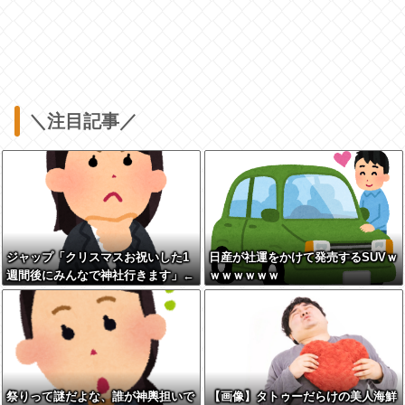
＼注目記事／
ジャップ「クリスマスお祝いした1
日産が社運をかけて発売するSUVｗ
週間後にみんなで神社行きます」←
ｗｗｗｗｗｗ
これ
祭りって謎だよな、誰が神輿担いで
【画像】タトゥーだらけの美人海鮮