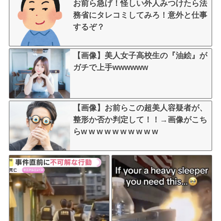
お前ら急げ！怪しい外人みつけたら法
務省にタレコミしてみろ！意外と仕事
するぞ？
【画像】美人女子高校生の『油絵』が
ガチで上手wwwwww
【画像】お前らこの超美人容疑者が、
整形か否か判定して！！→画像がこち
らw w w w w w w w w w