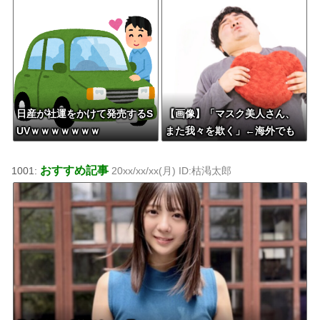
カープ田村俊介がセクシー女
レマジならヤバくねーか？
優と寸止めキスｗｗｗ
日産が社運をかけて発売するS
【画像】「マスク美人さん、
UVｗｗｗｗｗｗｗ
また我々を欺く」←海外でも
流行りだした結果がこちらw w
w w w w w
おすすめ記事
1001:
20xx/xx/xx(月) ID:枯渇太郎