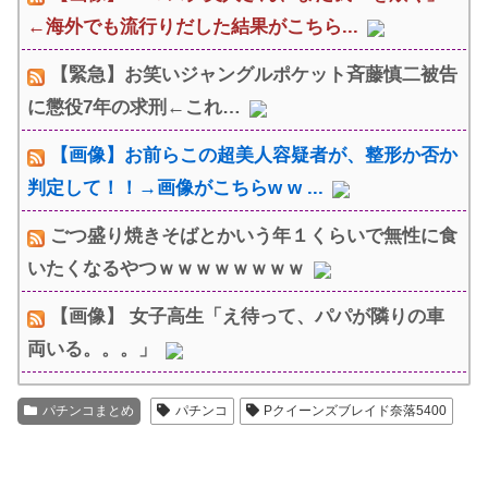
←海外でも流行りだした結果がこちら...
【緊急】お笑いジャングルポケット斉藤慎二被告
に懲役7年の求刑←これ…
【画像】お前らこの超美人容疑者が、整形か否か
判定して！！→画像がこちらw w ...
ごつ盛り焼きそばとかいう年１くらいで無性に食
いたくなるやつｗｗｗｗｗｗｗｗ
【画像】 女子高生「え待って、パパが隣りの車
両いる。。。」
パチンコまとめ
パチンコ
Pクイーンズブレイド奈落5400