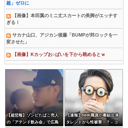
超」ゼロに
【画像】本田翼のミニ丈スカートの美脚がエッチす
ぎる！
サカナ山口、アジカン後藤「BUMPが邦ロックを一
変させた」
【画像】Kカップお○ぱいを下から眺めるとｗ
【超悲報】ゾンビたばこ売人
【速報】NHK職員が番組出演
の「アテンド飲み会」で広島
タレントから性被害！？←コ