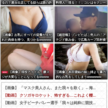
るの？屋台出店してる奴らは誰の許
料理人、現る！！←コレはセクシー
可を得て商売してるの？
過ぎてワイらにブッ刺さりまくりw
w w w w w w w w
【画像】お乳にすべての栄養が注が
【超悲報】ゾンビたばこ売人の「ア
れた肉体を持つ、見つかるwwwww
テンド飲み会」で広島カープ田村俊
w
介がセクシー女優と寸止めキスｗｗ
ｗ
【画像】現役アイドル、腋ス
【画像】本田望結の妹、姉より暴力
NEW
ジが大変なことになってるwwww
的なお乳をしてしまうwwwwww
【画像】 「マスク美人さん、また我々を欺く」←海...
【動画】 クソガキロケット、怖すぎる…これよく轢...
【動画】 女子ビーチバレー選手「我々は純粋に競技...