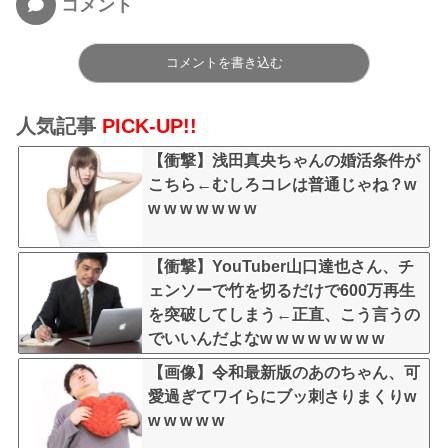
コメント
コメントを書き込む
人気記事
PICK-UP!!
【衝撃】浅田真央ちゃんの婚活条件が
こちら←むしろコレは普通じゃね？w
w w w w w w w
【衝撃】YouTuber山口達也さん、チ
ェンソーで竹を切るだけで600万再生
を突破してしまう←正直、こう言うの
でいいんだよなw w w w w w w w
【画像】令和最新版のあのちゃん、可
愛過ぎてワイらにブッ刺さりまくりw
w w w w w