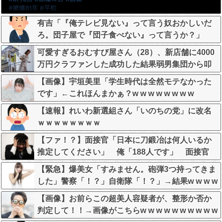
有吉「『俺テレビ見ない』って言う奴おかしいだ
ろ。団子屋で『団子食べない』って言うか？」
可愛すぎるおむすび屋さん（28）、新店舗に4000
万円クラファンした成功した結果弱男集団から叩
かれてしまうｗｗｗｗ
【画像】宇垣美里「学生時代は全然モテなかった
です」←これほんまかぁ？w w w w w w w w
【速報】れいわ新選組さん「いのちの党」に改名
ｗｗｗｗｗｗｗｗ
【ファ！？】面接官「日本に刀鍛冶は何人いるか
推定してください」 俺「188人です」 面接官
「どういう風に考えましたか？」 俺「知ってま
【緊急】爆美女「すみません。砲弾3つ持ってきま
した」→この後『こう』なったんだがマジで納得
した」警察「！？」自衛隊「！？」→結果w w w w
いかない！！！！！
w w w w
【画像】お前らこの超美人容疑者が、整形か否か
判定して！！→画像がこちらw w w w w w w w w w