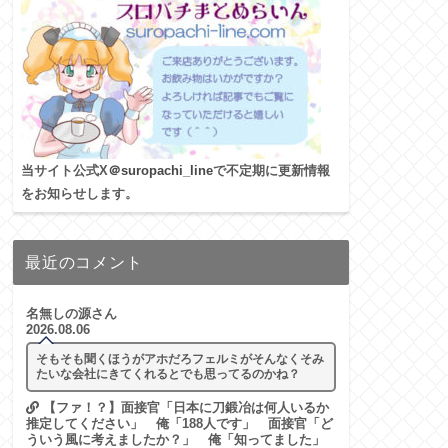
当サイト公式X
＠suropachi_line
で不定期に更新情報
をお知らせします。
最近のコメント
名無しの源さん
2026.08.06
そもそも聞くほうがアホだろフェルミがそんなくそみ
たいな会社にきてくれるとでも思ってるのかね？
【ファ！？】面接官「日本に刀鍛冶は何人いるか
推定してください」 俺「188人です」 面接官「ど
ういう風に考えましたか？」 俺「知ってました」