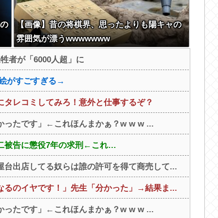
たの
【画像】昔の将棋界、思ったよりも陽キャの
雰囲気が漂うwwwwwww
牲者が「6000人超」に
の絵がすごすぎる→
にタレコミしてみろ！意外と仕事するぞ？
たです」←これほんまかぁ？w w w ...
二被告に懲役7年の求刑←これ…
台出店してる奴らは誰の許可を得て商売して...
るのイヤです！」先生「分かった」→結果ま...
たです」←これほんまかぁ？w w w ...