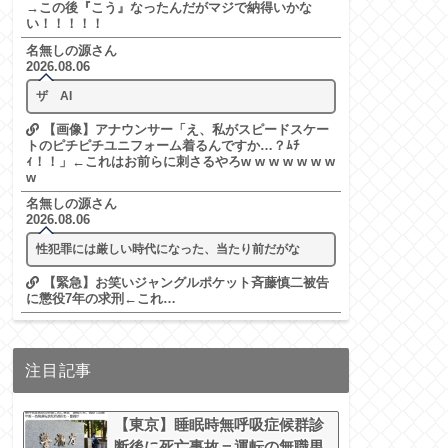
→この後『こう』なったんだがマジで納得いかな
い！！！！！
名無しの源さん
2026.08.06
ザ AI
【画像】アナウンサー「え、私がスピードスケー
トのピチピチユニフォーム着るんですか…？ﾑﾁ
ｨ！！」←これはお前らに刺さるやろw w w w w w w
w
名無しの源さん
2026.08.06
性犯罪には厳しい時代になった、当たり前だがな
【緊急】お笑いジャングルポケット斉藤慎二被告
に懲役7年の求刑←これ…
注目記事
【東京】睡眠時無呼吸症候群診
断後に死亡事故＝運転の無職男