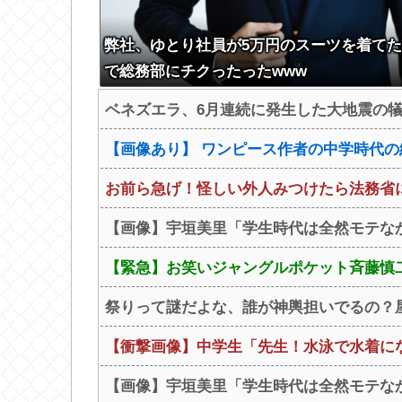
弊社、ゆとり社員が5万円のスーツを着て
で総務部にチクったったwww
ベネズエラ、6月連続に発生した大地震の犠
【画像あり】 ワンピース作者の中学時代
お前ら急げ！怪しい外人みつけたら法務省
【画像】宇垣美里「学生時代は全然モテなかっ
【緊急】お笑いジャングルポケット斉藤慎
祭りって謎だよな、誰が神輿担いでるの？屋
【衝撃画像】中学生「先生！水泳で水着にな
【画像】宇垣美里「学生時代は全然モテなかっ