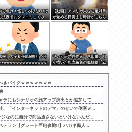
前ら急げ！怪しい外人みつけ
【動画】アメリカ人なら絶対目
ら法務省にタレコミしてみ
が覚める目覚まし時計がこちら
！意外と仕事するぞ？
ｗｗｗｗｗ
悲報】大卒初任給600万の時
ワンピース原作者・尾田栄一郎
へwwwwwwwwwwwwwww
が描いた担当編集の似顔絵「ム
www
ダに東大卒」
べきバイクｗｗｗｗｗｗｗ
他
ラにもシナリオの顔アップ演出とか追加して...
、「インターネットのデマ」のせいで倒産ｗ...
ジなのに自分で商品通さないといけないんだ...
テラン【グレート巨砲参戦!!】ハガキ職人...