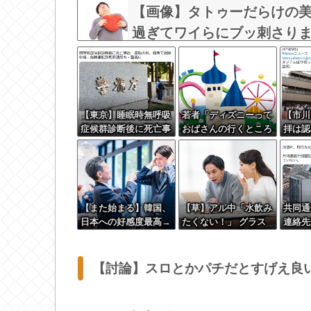
【画像】タトゥーだらけの
過ぎてワイらにブッ刺さりまくりw
【東京】睡眠時無呼吸
若者「ディズニーって
【市川
症候群診断後に死亡事
おばさんの行くところ
拝は認
故＝運転の無職男（３
でしょ」←マジか
くモス
４）、独断で治療中断
変 元
―危険運転致死罪適用
ムスリ
も
う」 
温度差
【また始まる】韓国、
【草】アル中「水飲み
共同通
日本への好感度最高→
たくない！」 グラス
連絡先
竹島問題で即リセット
「はい転倒」
びしま
ｗｗｗ
い謝罪
【討論】スロとかパチだとすげえ良