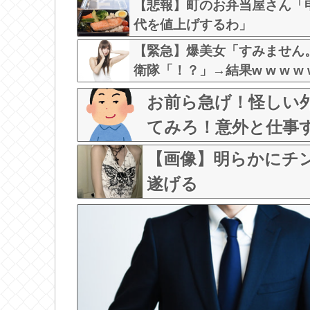
【悲報】町のお弁当屋さん「
代を値上げするわ」
【緊急】爆美女「すみません
衛隊「！？」→結果w w w w w
お前ら急げ！怪しい
てみろ！意外と仕事
【画像】明らかにチ
遂げる