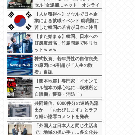
セル"女逮捕…ネット「オンライ
ンショップを売り切れ状態にし
【人材獲得へ】ソウルで日本企
て商品相場を操作してたので
業による就職イベント 就職難に
は」
苦しむ韓国の若者が日本に注目
【また始まる】韓国、日本への
好感度最高→竹島問題で即リセ
ットｗｗｗ
株式投資、若年男性の自信喪失
の原因に-6割超が「人生の敗
者」自認
【熊本地震】専門家「イオンモ
ール熊本の爆心地に…喫煙所と
自販機」警察・消防「」
共同通信、6000件分の連絡先流
出か 「おわびします」とラフ
な軽い謝罪コメントを発表
「外国人は日本人と同じ生活者
で、地域の担い手」…多文化共