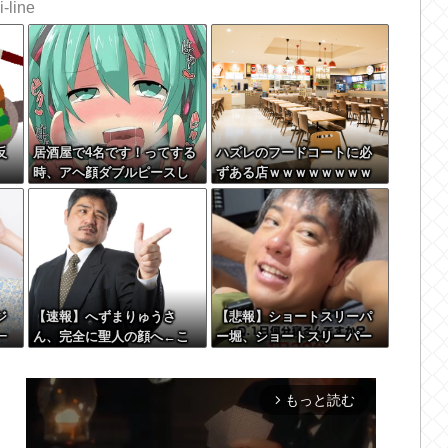
-line
反
居酒屋で4名です！ってする
ハズレのフードコートに必
時、アヘ顔ダブルピースし
ずある店ｗｗｗｗｗｗｗｗ
てるみたいになるの恥ずか
ｗｗｗｗ
しいんやが
ジ
【速報】へずまりゅうさ
【悲報】ショートスリーパ
一
ん、完全に聖人の顔へ←こ
ー堀、ショートスリーパー
 w
れw w w w w w w w
でない事がバレてしまう