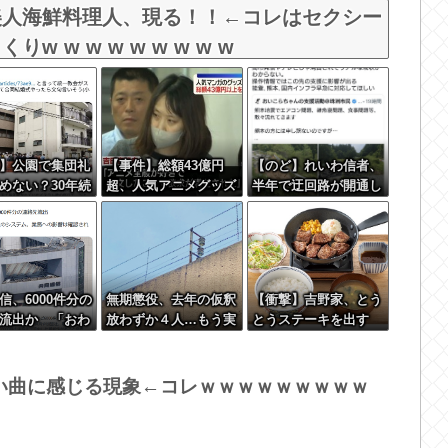
美人海鮮料理人、現る！！←コレはセクシー
 w w w w w w w w
】公園で集団礼
【事件】総額43億円
【のど】れいわ信者、
めない？30年続
超、人気アニメグッズ
半年で迂回路が開通し
クの祭りに異
を"大量注文しキャン
ている道路を2年半放
参政党の市議と
セル"女逮捕…ネット
置されていると印象操
ムは「直接話そ
「オンラインショップ
作してしまう
ＳＮＳと地元に
を売り切れ状態にして
商品相場を操作してた
信、6000件分の
無期懲役、去年の仮釈
【衝撃】吉野家、とう
のでは」
流出か 「おわ
放わずか４人…もう実
とうステーキを出す
す」とラフな軽
質終身刑だった
コメントを発表
い曲に感じる現象←コレｗｗｗｗｗｗｗｗｗ