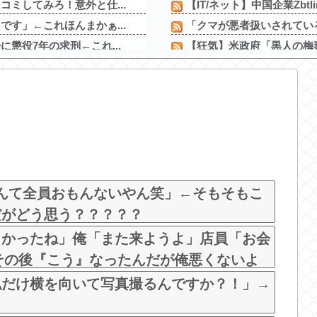
ミしてみろ！意外と仕...
【IT/ネット】中国企業Zbtl
す」←これほんまかぁ...
「クマが悪者扱いされている
懲役7年の求刑←これ...
【狂気】米政府「黒人の梅毒
ｗｗｗｗｗｗｗｗ
カープ小園＆ファビ、巨人又
パチンコ台欲しさに白タク
でライブしてしまうｗ
【イオンモール熊本爆発】経
ｗ
昨日打ったアイムなんです
かれる緊急...
ユニバが「次回」予告を公
人集がついに決定して...
東京都府中市の「ニューア
rなんて全員おもんないやん笑」←そもそもこ
だがどう思う？？？？？
しかったね」俺「また来ようよ」店員「お会
→その後『こう』なったんだが俺悪くないよ
私だけ横を向いて写真撮るんですか？！」→