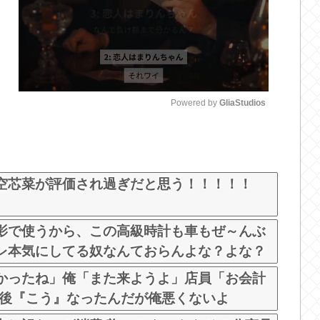
Powered by 
GliaStudios
M
u
t
空芯菜が評価され過ぎだと思う！！！！！
e
影で使うから、この高級時計も車もぜ～んぶ
レ本気にしてる奴なんておらんよな？よな？
かったね」俺「また来ようよ」店員「お会計
の後『こう』なったんだが俺悪くないよ