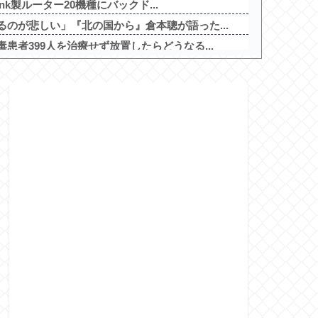
ink製ルーター20機種にバックド...
のが悲しい」『北の国から』倉本聰が語った...
患者399人を治療せず放置したらどうなる...
木から逆転タイムリー！秋山も2塁打で岡本...
行為をした82歳の無職の男を逮捕
産省が原因をほぼ特定、全国の大規模施設で...
けど…これ設定いくつなんですかね？
開！バジがくるのか！？
サヒ府中四谷店」が8月16日で閉店へ