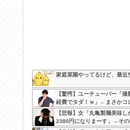
家庭菜園やってるけど、最近
【驚愕】ユーチューバー「撮
経費でタダ！ｗ」←まさかコ
w w w w w w w w w w w
【悲報】女「丸亀製麺美味し
2380円になりまーす」→そ
な？？？？？？？？