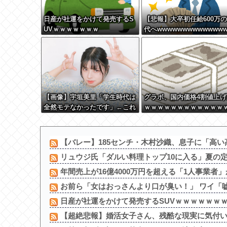
日産が社運をかけて発売するS
【悲報】大卒初任給600万
UVｗｗｗｗｗｗｗ
代へwwwwwwwwwwwww
wwww
【画像】宇垣美里「学生時代は
グラボ、国内価格4割値上げ
全然モテなかったです」←これ
ｗｗｗｗｗｗｗｗｗｗｗｗ
ほんまかぁ？w w w w w w w
ｗｗ
w
【バレー】185センチ・木村沙織、息子に「高い高
リュウジ氏「ダルい料理トップ10に入る」夏の定番
年間売上が16億4000万円を超える「1人事業者」が
お前ら「女はおっさんより口が臭い！」 ワイ「
日産が社運をかけて発売するSUVｗｗｗｗｗｗ
【超絶悲報】婚活女子さん、残酷な現実に気付