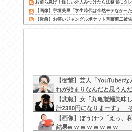
お前ら急げ！怪しい外人みつけたら法務省にタレコ
【画像】宇垣美里「学生時代は全然モテなかったで
【緊急】お笑いジャングルポケット斉藤慎二被告に
【画像】 真夏日のプール、ガチで最高すぎｗｗ
内田梨瑚受刑者「社会に戻りたいです」
【画像】地下アイドルさん、暑すぎてエロ衣装
【画像】 JK「パンツ見ないでください！」⇒ｗ
【衝撃】Juice=Juiceさん、格下の『≠ME』に抜
アミーズ事務所の首領アミー谷本が選ぶスペオキ5
【動画】アメリカのトー横、えっちすぎるｗ
【衝撃】芸人「YouTube
れが始まりなんだと思うん
【悲報】女「丸亀製麺美味
計2380円になりまーす」
な？？？？？？？？
【画像】ぼうけつ「えっ、
結果w w w w w w w w