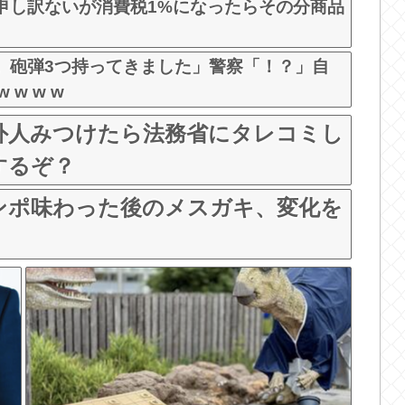
申し訳ないが消費税1%になったらその分商品
。砲弾3つ持ってきました」警察「！？」自
 w w w
外人みつけたら法務省にタレコミし
するぞ？
ンポ味わった後のメスガキ、変化を