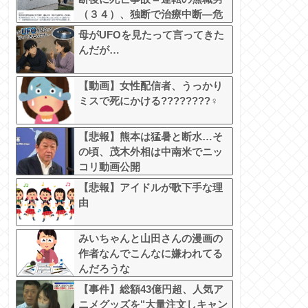
（３４）、独断で治療中断―危
険運転致死罪適用も
母がUFOを見たって言ってきた
んだが…
【動画】女性配信者、うっかり
ミスで死にかける????????‍♀
【悲報】熊本は猛暑と断水…そ
の頃、茂木外相は中南米でニッ
コリ動画公開
【悲報】アイドルが歌下手な理
由
みいちゃんと山田さんの漫画の
作者なんでこんなに嫌われてる
んだろうな
【事件】総額43億円超、人気ア
ニメグッズを"大量注文しキャン