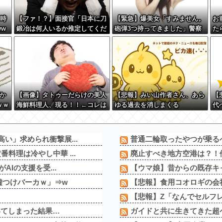
の時
【ファ！？】面接官「日本に刀
【緊急】爆美女「すみません。
お
ww
鍛冶は何人いるか推定してくだ
砲弾3つ持ってきました」警察
た
さい」 俺「188人です」 面
「！？」自衛隊「！？」→結果
ろ
接官「どういう風に考えました
w w w w w w w w
か？」 俺「知ってました」→
この後『こう』なったんだがマ
ジで納得いかない！！！！！
か
【画像】タトゥーだらけの美人
【悲報】みい山作者さん、あら
【
ｗｗ
海鮮料理人、現る！！←コレは
ゆる過去を消しまくる
代
セクシー過ぎてワイらにブッ刺
w
さりまくりw w w w w w w w
w
い」求められ衝撃展...
普通二輪取ったやつが乗る
料理は冷やし中華 ...
廃止すべき地方空港は？！
AIの支援を受...
【ウマ娘】昔からの既存キャ
嘘つけバーカｗ」⇒w
【悲報】食用コオロギの会社
ｗ
【悲報】Z「なんでセルフレ
いてしまった結果…
ガイドと共に生きてきた超ベ