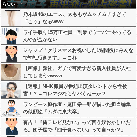
らない・・・
乃木坂46のエース、太ももがムッチムチすぎて
「こう」なるwww
ワイ手取り15万正社員→副業でウーバーやってる
んやが金がない
ジャップ「クリスマスお祝いした1週間後にみんな
で神社行きます」←これ
【画像】弊社、ガチで可愛すぎる新入社員が入社
してしまうwwww
【速報】NHK職員が番組出演タレントから性被
害！？←コレマジならヤバくねーか？
ワンピース原作者・尾田栄一郎が描いた担当編集
の似顔絵「ムダに東大卒」
有吉「『俺テレビ見ない』って言う奴おかしいだ
ろ。団子屋で『団子食べない』って言うか？」