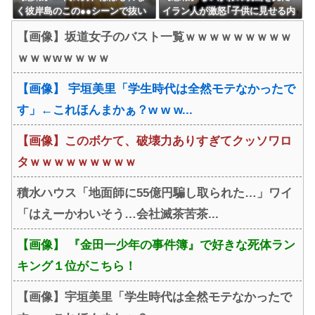
く彼岸島のこの●●シーンで抜い
イラン人が激怒｢子供に見せる内
てる件
容じゃない｡悪影響は計り知れな
【画像】坂道女子のバスト一覧ｗｗｗｗｗｗｗｗｗ
い｣←これw w w w w w w w w
ｗｗｗwｗｗｗｗ
【画像】 宇垣美里「学生時代は全然モテなかったで
す」←これほんまかぁ？w w w...
【画像】このボケて、破壊力ありすぎてクッソワロ
タｗｗｗｗｗｗｗｗｗ
積水ハウス「地面師に55億円騙し取られた…」ワイ
「はえーかわいそう…会社滅茶苦茶...
【画像】 『金田一少年の事件簿』で好きな死体ラン
キング１位がこちら！
【画像】宇垣美里「学生時代は全然モテなかったで