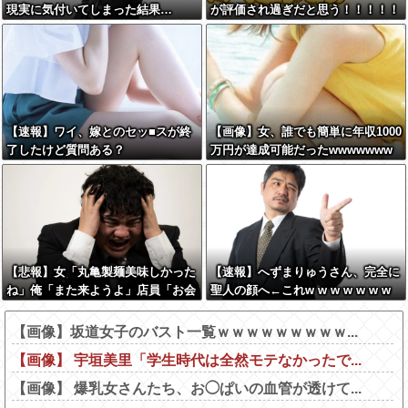
現実に気付いてしまった結果…
が評価され過ぎだと思う！！！！！
【速報】ワイ、嫁とのセッ■スが終
【画像】女、誰でも簡単に年収1000
了したけど質問ある？
万円が達成可能だったwwwwwww
【悲報】女「丸亀製麺美味しかった
【速報】へずまりゅうさん、完全に
ね」俺「また来ようよ」店員「お会
聖人の顔へ←これw w w w w w w
計2380円になりまーす」→その後
w
『こう』なったんだが俺悪くないよ
【画像】坂道女子のバスト一覧ｗｗｗｗｗｗｗｗｗ...
な？？？？？？？？
【画像】 宇垣美里「学生時代は全然モテなかったで...
【画像】 爆乳女さんたち、お◯ぱいの血管が透けて...