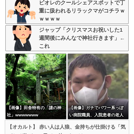
ビオレのクールシェアスポットで丁
重に扱われるリラックマがコチラｗ
ｗｗｗｗ
ジャップ「クリスマスお祝いした1
週間後にみんなで神社行きます」←
これ
【画像】田舎特有の「謎の神
【画像】ガチでパワー系っぽ
社」wwwwwww
い病院職員、入院患者の老人
を暴行して逮捕される
【オカルト】 赤い人は人狼、金持ちが仕掛ける「気