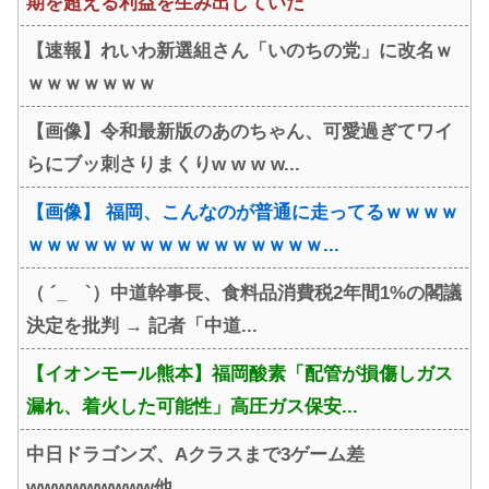
期を超える利益を生み出していた
【速報】れいわ新選組さん「いのちの党」に改名ｗ
ｗｗｗｗｗｗｗ
【画像】令和最新版のあのちゃん、可愛過ぎてワイ
らにブッ刺さりまくりw w w w...
【画像】 福岡、こんなのが普通に走ってるｗｗｗｗ
ｗｗｗｗｗｗｗｗｗｗｗｗｗｗｗｗ...
（ ´_ゝ`）中道幹事長、食料品消費税2年間1%の閣議
決定を批判 → 記者「中道...
【イオンモール熊本】福岡酸素「配管が損傷しガス
漏れ、着火した可能性」高圧ガス保安...
中日ドラゴンズ、Aクラスまで3ゲーム差
wwwwwwwww他