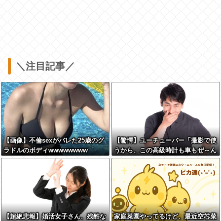
＼注目記事／
【画像】不倫sexがバレた25歳のグ
【驚愕】ユーチューバー「撮影で使
ラドルのボディwwwwwwww
うから、この高級時計も車もぜ～ん
ぶ経費でタダ！ｗ」←まさかコレ本
気にしてる奴なんておらんよな？よ
な？w w w w w w w w w w w
【超絶悲報】婚活女子さん、残酷な
家庭菜園やってるけど、最近空芯菜