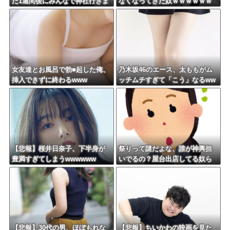
た1週間後にみんなで神社行きま
なくなってきた奴ｗｗｗｗｗｗ
す」←これ
ｗｗｗｗ
女友達とお風呂で勃■起した俺、
乃木坂46のエース、太ももがム
挿入できずに終わるwww
ッチムチすぎて「こう」なるww
w
【悲報】桜井日奈子、下半身が
祭りって謎だよな、誰が神輿担
豊満すぎてしまうwwwwww
いでるの？屋台出店してる奴ら
は誰の許可を得て商売してる
の？
【悲報】30代の男、ほぼもれな
【悲報】ちいかわの映画を見た