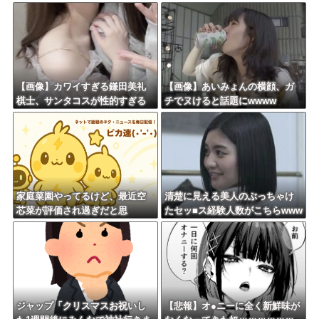
【画像】カワイすぎる鎌田美礼
【画像】あいみょんの横顔、ガ
棋士、サンタコスが性的すぎる
チでヌけると話題にwwww
家庭菜園やってるけど、最近空
清楚に見える美人のぶっちゃけ
芯菜が評価され過ぎだと思
たセッ■ス経験人数がこちらwww
う！！！！！
wwwww
ジャップ「クリスマスお祝いし
【悲報】オ●ニーに全く新鮮味が