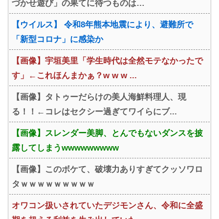
づかせ遊び」の果てに待つものは…
【ウイルス】 令和8年熊本地震により、避難所で
「新型コロナ」に感染か
【画像】宇垣美里「学生時代は全然モテなかったで
す」←これほんまかぁ？w w w ...
【画像】タトゥーだらけの美人海鮮料理人、現
る！！←コレはセクシー過ぎてワイらにブ...
【画像】スレンダー美脚、とんでもないダンスを披
露してしまうwwwwwwwww
【画像】このボケて、破壊力ありすぎてクッソワロ
タｗｗｗｗｗｗｗｗｗ
オワコン扱いされていたデジモンさん、令和に全盛