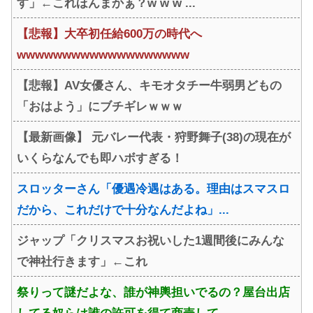
す」←これほんまかぁ？w w w ...
【悲報】大卒初任給600万の時代へ
wwwwwwwwwwwwwwwwwww
【悲報】AV女優さん、キモオタチー牛弱男どもの
「おはよう」にブチギレｗｗｗ
【最新画像】 元バレー代表・狩野舞子(38)の現在が
いくらなんでも即ハボすぎる！
スロッターさん「優遇冷遇はある。理由はスマスロ
だから、これだけで十分なんだよね」...
ジャップ「クリスマスお祝いした1週間後にみんな
で神社行きます」←これ
祭りって謎だよな、誰が神輿担いでるの？屋台出店