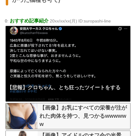
おすすめ記事紹介
0:
20xx/xx/xx(月) ID:suropashi-line
【悲報】クロちゃん、とち狂ったツイートをする
【画像】お乳にすべての栄養が注が
れた肉体を持つ、見つかるwwwww
w
【画像】アイドルのオフ会の光景、