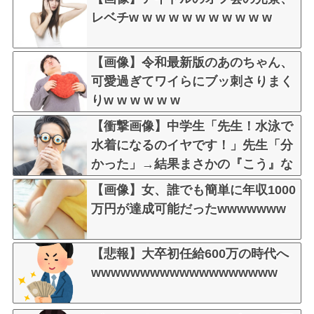
レベチw w w w w w w w w w w
【画像】令和最新版のあのちゃん、
可愛過ぎてワイらにブッ刺さりまく
りw w w w w w
【衝撃画像】中学生「先生！水泳で
水着になるのイヤです！」先生「分
かった」→結果まさかの『こう』な
ってしまうw w w w w w w
【画像】女、誰でも簡単に年収1000
万円が達成可能だったwwwwwww
【悲報】大卒初任給600万の時代へ
wwwwwwwwwwwwwwwwwww