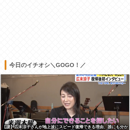
今日のイチオシ＼GOGO！／
【謎】広末涼子さんが地上波にスピード復帰できる理由、誰にも分か