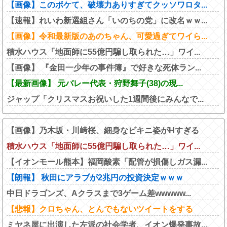
【画像】このボケて、破壊力ありすぎてクッソワロタ...
【速報】れいわ新選組さん「いのちの党」に改名ｗｗ...
【画像】令和最新版のあのちゃん、可愛過ぎてワイら...
積水ハウス「地面師に55億円騙し取られた…」ワイ...
【画像】 『金田一少年の事件簿』で好きな死体ラン...
【最新画像】 元バレー代表・狩野舞子(38)の現...
ジャップ「クリスマスお祝いした1週間後にみんなで...
【画像】乃木坂・川﨑桜、細身なビキニ姿がHすぎる
積水ハウス「地面師に55億円騙し取られた…」ワイ...
【イオンモール熊本】福岡酸素「配管が損傷しガス漏...
【朗報】 秋田にアラブが2兆円の投資決定ｗｗｗ
中日ドラゴンズ、Aクラスまで3ゲーム差wwwww...
【悲報】クロちゃん、とんでもないツイートをする
ミヤネ屋に出演した左派の社会学者、イオン爆発事故...