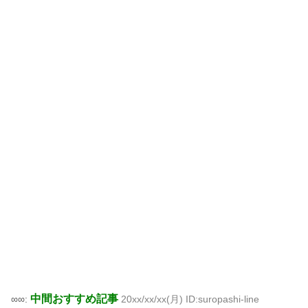
中間おすすめ記事
∞∞:
20xx/xx/xx(月) ID:suropashi-line