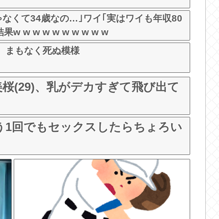
なくて34歳なの…｣ワイ｢実はワイも年収80
w w w w w w w w w
、まもなく死ぬ模様
桜(29)、乳がデカすぎて飛び出て
う1回でもセックスしたらちょろい