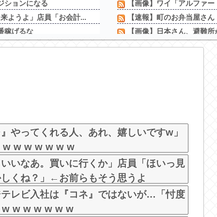
ジションになる
【画像】ワイ「アルファード
ようよ」店員「お会計...
【速報】町のお弁当屋さん「
番稼げるな
【画像】日本さん、避難所
ｗｗｗｗｗｗｗｗｗｗ
【画像】誰とエッチしたい
【倉庫型陳列】熊本地震でコ
格安電気代のためにインフラ
いっぱい食べた。今日...
【新台】三共「eフィーバー機動
「自分の中で“今し...
【噂】ダクセルがリゼロ4
カーペンター...
カチカチくんは小役数えてる
るwvw
レ』やってくれる人、あれ、嬉しいですw」
w w w w w w
ドいいなあ。買いに行くか」店員「ほいっ見
かしくね？」←お前らもそう思うよ
ジテレビ入社は『コネ』ではないが…「忖度
w w w w w w