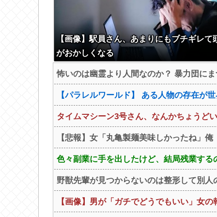
【画像】駅員さん、あまりにもブチギレて
がおかしくなる
怖いのは幽霊より人間なのか？ 暴力団にま
【パラレルワールド】 ある人物の存在が
タイムマシーン3号さん、なんかちょうど
【悲報】女「丸亀製麺美味しかったね」俺「ま
色々副業に手を出したけど、結局残業する
野獣先輩が見つからないのは整形して別人
【画像】男が「ガチでどうでもいい」女の報