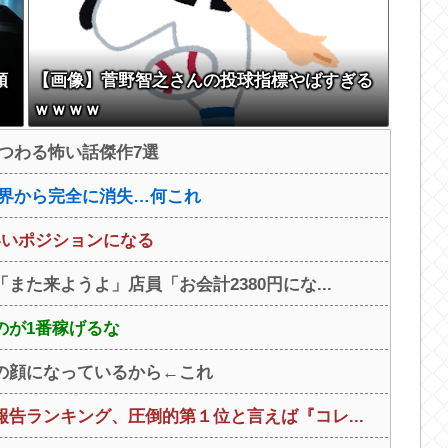
頭
【画像】菅野智之さんの投球指標やばすぎる
ｗｗｗｗ
つわる怖い話傑作7選
世界から完全に消失…何これ
いいポジションになる
た来ようよ」店員「お会計2380円にな...
のが1番稼げるな
の顔になっているから←これ
告ランキング、圧倒的第１位と言えば『コレ...