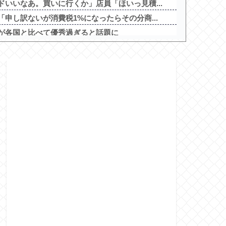
いいなあ。買いに行くか」店員「ほいっ見積...
申し訳ないが消費税1%になったらその分商...
が各国と比べて優秀過ぎると話題に
か見解が別れる六人衆ｗｗｗｗｗｗｗｗｗ他
ストコの商品落下「重く受け止めております...
投資を怠った韓国、朝鮮半島全域を猛暑が直...
戦士ガンダムSEED CLIMAX」...
期の製作委員会に！？
感があって嫌。なんかスマートな小役カウン...