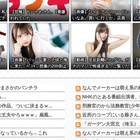
、私
【悲報】ちいかわさん、1番嫌
【画像】ワイ「アルファードい
【
ピチ
われていた…
いなあ。買いに行くか」店員
に
…？
「ほいっ見積もりな！」ワイ
神
に刺
「金額おかしくね？」←お前ら
もそう思うよな？？？？？
対ｗ
【画像】パッパ「妻と子供と海
【動画】至近距離のヒグマ、ガ
【
に来た」ﾊﾟｼｬ←想像の200倍は
チのマジで怖過ぎる→ご覧くだ
パ
神々しくて草
さい
ｗ
でまさかのパンチラ
なんでメーカーは萌え系の
る…
NHKのとある番組出演者、N
作品、ついに決まるｗ...
刑務官のから法務教官(少年
丈夫やろｗｗｗ」扇風...
近所のコープにいる爺さん、
「ガーデン大宮北（埼玉）」
になっているから←これ
なんでメーカーは萌え系の