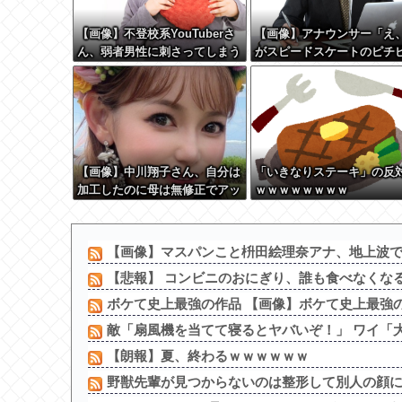
【画像】不登校系YouTuberさ
【画像】アナウンサー「え
ん、弱者男性に刺さってしまう
がスピードスケートのピチ
w w w w w w w w w w
ユニフォーム着るんですか
ﾑﾁｨ！！」←これはお前ら
さるやろw w w w w w w w
【画像】中川翔子さん、自分は
「いきなりステーキ」の反
加工したのに母は無修正でアッ
ｗｗｗｗｗｗｗｗ
プしてしまう
【画像】マスパンこと枡田絵理奈アナ、地上波
【悲報】 コンビニのおにぎり、誰も食べなくな
ボケて史上最強の作品 【画像】ボケて史上最強の
敵「扇風機を当てて寝るとヤバいぞ！」 ワイ「大
【朗報】夏、終わるｗｗｗｗｗｗ
野獣先輩が見つからないのは整形して別人の顔