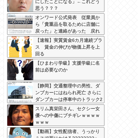
にしたことになる」←これどう
思う？？？
オンワード公式発表 従業員か
ら「貴重品を取るために店舗に
戻った」と連絡があった 戻れ
指示してない
【速報】実質賃金6カ月連続プラ
ス 賃金の伸びが物価上昇を上
回る
【ひまわり学級】支援学級に名
前は必要なのか
【静岡】交通整理中の男性、ダ
ンプカーにはねられ死亡 さらに
ダンプカーは停車中のトラック2
台にも衝突=裾野市
スリム真栄田さん、セクシー女
優への中傷にブチギレｗｗｗｗ
ｗｗｗ
【動画】女性配信者、うっかり