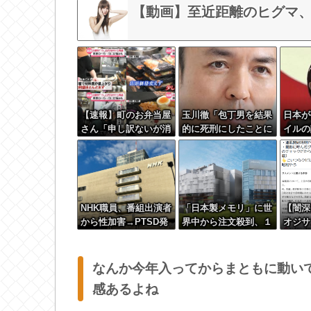
【動画】至近距離のヒグマ
【速報】町のお弁当屋
玉川徹「包丁男を結果
日本が
さん「申し訳ないが消
的に死刑にしたことに
イルの
費税1%になったらそ
なる」←これどう思
功！北
の分商品代を値上げす
う？？？
本が戦
るわ」 「うちも！」
として
傍観し
させる
NHK職員、番組出演者
「日本製メモリ」に世
【闇深
から性加害→PTSD発
界中から注文殺到、１
オジサ
症…訴えても放置され
兆５０００億円で工場
密室に
ていた模様
増築へ
イ見せ
せるｗ
なんか今年入ってからまともに動い
感あるよね