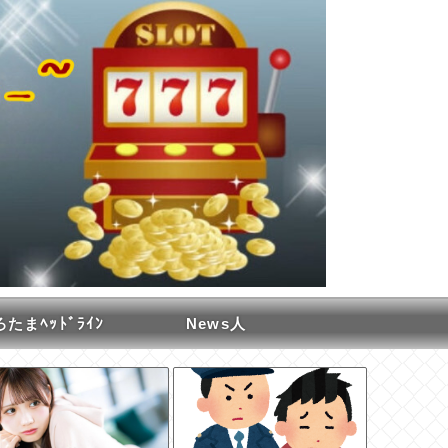
たまﾍｯﾄﾞﾗｲﾝ
News人