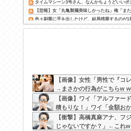
タイムマシーン3号さん、なんかちょうどいいポ
【悲報】女「丸亀製麺美味しかったね」俺「また来
色々副業に手を出したけど、結局残業するのが1
【画像】 井口裕香さん、パンツ丸見えｗｗｗｗ
【画像】 空調服、なんかヱロくなるｗ
【画像】 この美人ママ、脱いだら凄い・・・
【肥報】西村乙輝「昨日の夜めちゃくちゃ遅くまで
菊地亜美、マレーシアとの2拠点生活を始めると報告
日本でも売れた5大外国人歌手 THE BEATLES、
【画像】お前ら好みのエッチなお○ぱい娘発見され
【画像】女性「男性で『コ
→まさかの行為がこちらw w w 
【画像】ワイ「アルファー
積もりな！」ワイ「金額お
な？？？？？
【衝撃】高橋真麻アナ、フ
じゃないですか？」←これw w 