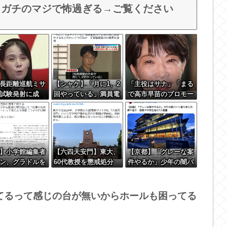
、ガチのマジで怖過ぎる→ご覧ください
長距離巡航ミサ
【シャケ】「月に1、2
「主役はサナ」「まる
試験発射に成
回やっている」満員電
で高市早苗のプロモー
朝鮮が激怒「日
車内で女性の服に体液
ションビデオ」→BG
争国家になろう
かけるなどのわいせつ
M付き被災地視察動画
いる」「絶対に
行為か 学習塾経営の
に批判殺到
ない、必ず後悔
60歳男を逮捕 警視庁
」
】小学館編集者
【六四天安門】東大、
【京都】「グレーな案
ン、グラドルを
60代教授を懲戒処分
件やるか」少年の闇バ
呼び出しオッパ
サイトに中国から閲覧
イト募り侵入盗繰り返
ろと強要し脱が
しにくい細工
す 容疑で中学生2人
ｗｗｗ
含む7人逮捕
てるって感じの台が無いからホールも困ってる