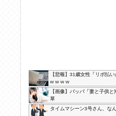
【悲報】31歳女性「リボ払い
w w w w
【画像】パッパ「妻と子供と海
草
タイムマシーン3号さん、な