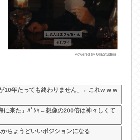
Powered by 
GliaStudios
M
u
t
が10年たっても終わりません」←これw w w
e
に来た」ﾊﾟｼｬ←想像の200倍は神々しくて
んかちょうどいいポジションになる