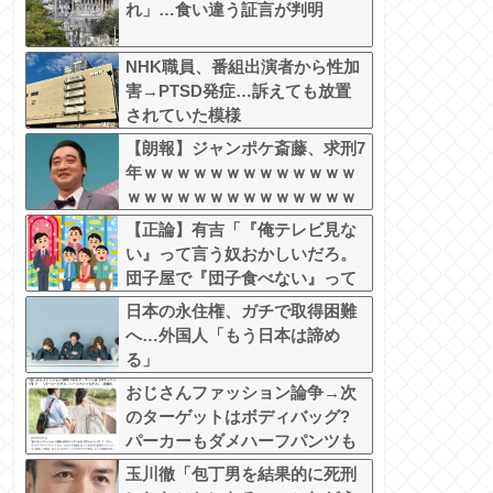
れ」…食い違う証言が判明
NHK職員、番組出演者から性加
害→PTSD発症…訴えても放置
されていた模様
【朗報】ジャンポケ斎藤、求刑7
年ｗｗｗｗｗｗｗｗｗｗｗｗｗ
ｗｗｗｗｗｗｗｗｗｗｗｗｗｗ
ｗｗｗｗｗｗｗｗｗｗｗｗｗｗ
【正論】有吉「『俺テレビ見な
い』って言う奴おかしいだろ。
団子屋で『団子食べない』って
言うか？」
日本の永住権、ガチで取得困難
へ…外国人「もう日本は諦め
る」
おじさんファッション論争→次
のターゲットはボディバッグ?
パーカーもダメハーフパンツも
ダメ悲鳴も
玉川徹「包丁男を結果的に死刑