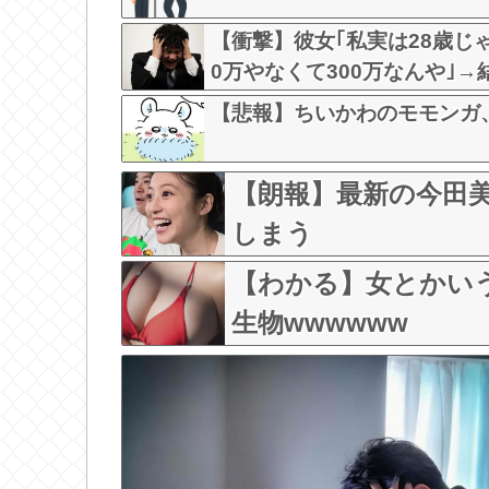
【衝撃】彼女｢私実は28歳じゃ
0万やなくて300万なんや｣→結果w 
【悲報】ちいかわのモモンガ
【朗報】最新の今田美
しまう
【わかる】女とかい
生物wwwwww