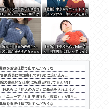
画像】パッパ「妻と子供と海
【悲報】東京五輪ウェイトリフ
来た」ﾊﾟｼｬ←想像の200倍は
ティング代表、卵パックを盗ん
々しくて草
で逮捕ｗｗｗｗｗｗ
画像あり】国民的声優さん、
【画像】不登校系YouTuberさ
イズリ服が好きすぎるｗｗｗ
ん、弱者男性に刺さってしまう
ｗ
w w w w w w w w w w
機種を荒波仕様で出すんだろうな
HK職員に性加害してPTSDに追い込み...
院の先生的な仕事)に転職目指してるんだけ...
隙あらば「他人のカゴ」に商品を入れようと...
「ニューアサヒ府中四谷店（東京）」が8月...
機種を荒波仕様で出すんだろうな