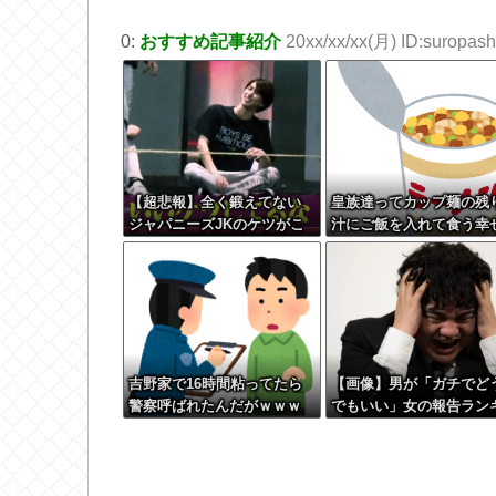
0:
おすすめ記事紹介
20xx/xx/xx(月) ID:suropashi
【超悲報】全く鍛えてない
皇族達ってカップ麺の残
ジャパニーズJKのケツがこ
汁にご飯を入れて食う幸
ちらｗｗｗｗｗｗｗ
知らなそうだよなｗ
吉野家で16時間粘ってたら
【画像】男が「ガチでど
警察呼ばれたんだがｗｗｗ
でもいい」女の報告ラン
ｗｗｗ
ング、圧倒的第１位と言
ば『コレ』w w w w w w
w w w