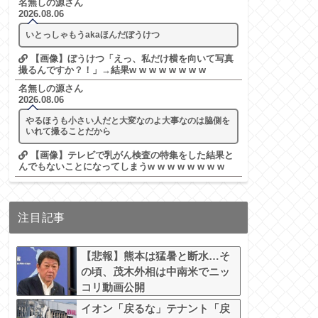
名無しの源さん
2026.08.06
いとっしゃもうakaほんだぼうけつ
【画像】ぼうけつ「えっ、私だけ横を向いて写真
撮るんですか？！」→結果w w w w w w w w
名無しの源さん
2026.08.06
やるほうも小さい人だと大変なのよ大事なのは脇側を
いれて撮ることだから
【画像】テレビで乳がん検査の特集をした結果と
んでもないことになってしまうw w w w w w w w
注目記事
【悲報】熊本は猛暑と断水…そ
の頃、茂木外相は中南米でニッ
コリ動画公開
イオン「戻るな」テナント「戻