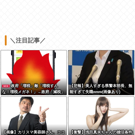
＼注目記事／
政府「増税」敵「増税すん
【悲報】美人すぎる県警本部長、無
NEW
な！増税メガネ！」→政府「減税」
能すぎて失職www(画像あり)
敵「減税すんな！社会保障どうな
る！」
【画像】カリスマ美容師さん、ココ
【衝撃】浅田真央ちゃんの婚活条件