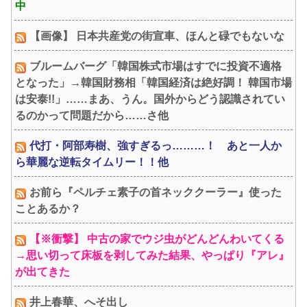
中
【画像】 日本共産党の街宣車、ほんと碌でもないな
ブルームバーグ「韓国株式市場はすでに投資不適格
となった」→韓国財務相「韓国経済は絶好調！ 韓国市場
は安泰!!」……まあ、うん。国外からどう認識されてい
るのかって問題だから……さ他
代打・阿部寿樹、強すぎるっ………！ あと一人か
ら華麗な逆転タイムリー！！他
お前ら『ペルチェ素子の首ネッククーラー』使った
ことあるか？
【※衝撃】 中古の家でウジ虫がどんどんわいてくる
→思い切って床板を剥してみた結果、やっぱり『アレ』
が出てきた
井上春華、へそ出し