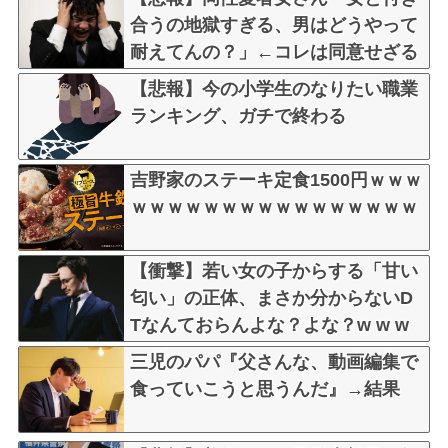
合うの地獄すぎる、男はどうやって
耐えてんの？」←コレは同意せざる
おえないと話題に
【悲報】今の小学生のなりたい職業
ランキング、ガチで終わる
吉野家のステーキ定食1500円ｗｗｗ
ｗｗｗｗｗｗｗｗｗｗｗｗｗｗｗｗ
【衝撃】若い女の子からする「甘い
匂い」の正体、まさか分からないD
Tなんておらんよな？よな？w w w
w w w w w w w w
三児のパパ『父さんな、動画編集で
食っていこうと思うんだ』→結果