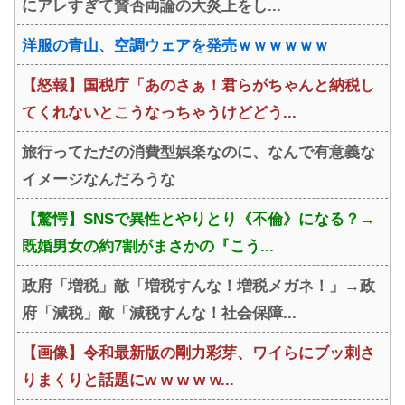
にアレすぎて賛否両論の大炎上をし...
洋服の青山、空調ウェアを発売ｗｗｗｗｗｗ
【怒報】国税庁「あのさぁ！君らがちゃんと納税し
てくれないとこうなっちゃうけどどう...
旅行ってただの消費型娯楽なのに、なんで有意義な
イメージなんだろうな
【驚愕】SNSで異性とやりとり《不倫》になる？→
既婚男女の約7割がまさかの『こう...
政府「増税」敵「増税すんな！増税メガネ！」→政
府「減税」敵「減税すんな！社会保障...
【画像】令和最新版の剛力彩芽、ワイらにブッ刺さ
りまくりと話題にw w w w w...