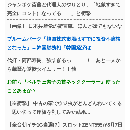
ジャンポケ斎藤と代理人のやりとり、「地獄すぎて
完全にコントになってる……」と衝撃...
【画像】 日本共産党の街宣車、ほんと碌でもないな
ブルームバーグ「韓国株式市場はすでに投資不適格
となった」→韓国財務相「韓国経済は...
代打・阿部寿樹、強すぎるっ………！ あと一人か
ら華麗な逆転タイムリー！！他
お前ら『ペルチェ素子の首ネッククーラー』使った
ことあるか？
【※衝撃】 中古の家でウジ虫がどんどんわいてくる
→思い切って床板を剥してみた結果...
【全台朝イチ1G当選!?】スロットZENT555が8月7日