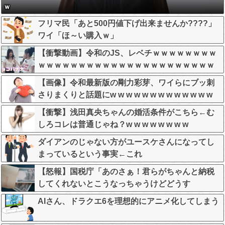
ｗ
フリマ民「あと500円値下げ出来ませんか????」
ワイ「ほ～い購入ｗ」
【衝撃動画】令和のJS、レベチｗｗｗｗｗｗｗｗ
ｗｗｗｗｗｗｗｗｗｗｗｗｗｗｗｗｗｗｗｗｗｗ
【画像】令和最新版の剛力彩芽、ワイらにブッ刺
さりまくりと話題にw w w w w w w w w w w w w
【衝撃】浅田真央ちゃんの婚活条件がこちら←む
しろコレは普通じゃね？w w w w w w w w
ダイアンのじゃない方がユースケさんになってし
まっているという事実←これ
【怒報】国税庁「あのさぁ！君らがちゃんと納税
してくれないとこうなっちゃうけどどうす
る？！」←これw w w w w w w w
AIさん、ドラクエ6を理想的にアニメ化してしまう