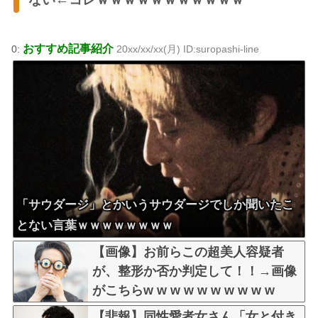
おすすめ記事紹介
0:
20xx/xx/xx(月) ID:suropashi-line
「サウダージ」とかいうサウダージでしか聞いたこ
とない言葉ｗｗｗｗｗｗｗｗ
【画像】お前らこの超美人容疑者
が、整形か否か判定して！！→画像
がこちらw w w w w w w w w w
【悲報】同性愛者女さん「女と付き