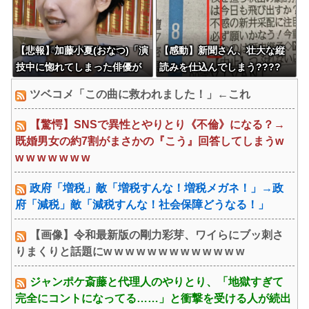
【悲報】加藤小夏(おなつ)「演
【感動】新聞さん、壮大な縦
技中に惚れてしまった俳優が
読みを仕込んでしまう????
いる」
ツベコメ「この曲に救われました！」←これ
【驚愕】SNSで異性とやりとり《不倫》になる？→
既婚男女の約7割がまさかの『こう』回答してしまうw
w w w w w w w
政府「増税」敵「増税すんな！増税メガネ！」→政
府「減税」敵「減税すんな！社会保障どうなる！」
【画像】令和最新版の剛力彩芽、ワイらにブッ刺さ
りまくりと話題にw w w w w w w w w w w w w
ジャンポケ斎藤と代理人のやりとり、「地獄すぎて
完全にコントになってる……」と衝撃を受ける人が続出