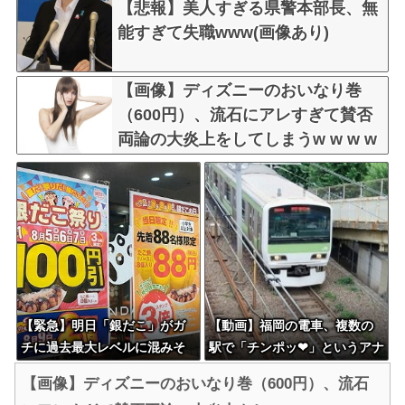
【悲報】美人すぎる県警本部長、無
能すぎて失職www(画像あり)
【画像】ディズニーのおいなり巻
（600円）、流石にアレすぎて賛否
両論の大炎上をしてしまうw w w w
w w w
【緊急】明日「銀だこ」がガ
【動画】福岡の電車、複数の
チに過去最大レベルに混みそ
駅で「チンポッ❤」というアナ
うwwwwwwwwwwwwwwww
ウンスが流れ大騒ぎwwwwww
【画像】ディズニーのおいなり巻（600円）、流石
wwwwwwwwww
www