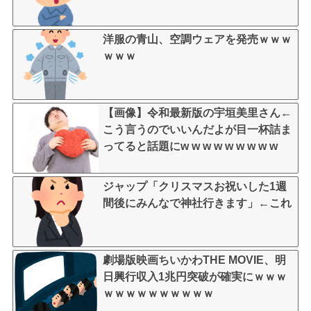
洋服の青山、空調ウェアを発売ｗｗｗ
ｗｗｗ
【画像】令和最新版の宇垣美里さん←
こう言うのでいいんだよが目一杯詰ま
ってると話題にw w w w w w w w w
ジャップ「クリスマスお祝いした1週
間後にみんなで神社行きます」←これ
劇場版映画ちいかわTHE MOVIE、明
日興行収入1兆円突破が確実にｗｗｗ
ｗｗｗｗｗｗｗｗｗｗ