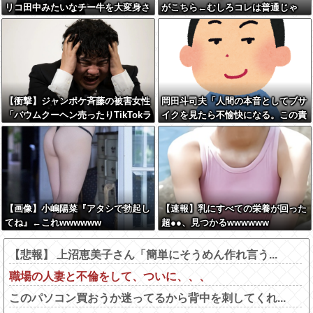
リコ田中みたいなチー牛を大変身さ
がこちら←むしろコレは普通じゃ
せた結果がこちらw w w w w w w
ね？w w w w w w w w
w w w w
【衝撃】ジャンポケ斉藤の被害女性
岡田斗司夫「人間の本音としてブサ
「バウムクーヘン売ったりTikTokラ
イクを見たら不愉快になる。この責
イブしててムカついたから示談しな
任をどうとるんだ」
かった」←コレってさ…
【画像】小嶋陽菜『アタシで勃起し
【速報】乳にすべての栄養が回った
てね』←これwwwwww
超●●、見つかるwwwwww
【悲報】 上沼恵美子さん「簡単にそうめん作れ言う...
職場の人妻と不倫をして、ついに、、、
このパソコン買おうか迷ってるから背中を刺してくれ...