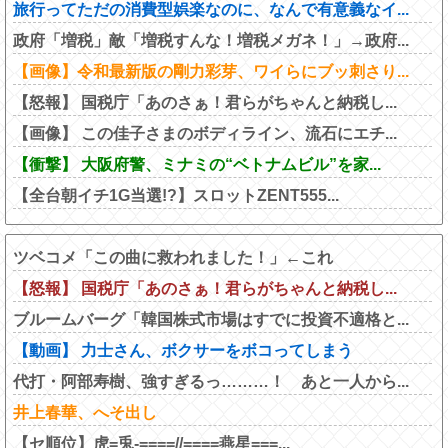
旅行ってただの消費型娯楽なのに、なんで有意義なイ...
政府「増税」敵「増税すんな！増税メガネ！」→政府...
【画像】令和最新版の剛力彩芽、ワイらにブッ刺さり...
【怒報】 国税庁「あのさぁ！君らがちゃんと納税し...
【画像】 この佳子さまのボディライン、流石にエチ...
【衝撃】 大阪府警、ミナミの“ベトナムビル”を家...
【全台朝イチ1G当選!?】スロットZENT555...
ツベコメ「この曲に救われました！」←これ
【怒報】 国税庁「あのさぁ！君らがちゃんと納税し...
ブルームバーグ「韓国株式市場はすでに投資不適格と...
【動画】 力士さん、ボクサーをボコってしまう
代打・阿部寿樹、強すぎるっ………！ あと一人から...
井上春華、へそ出し
【セ順位】虎=兎-====//====燕星===...