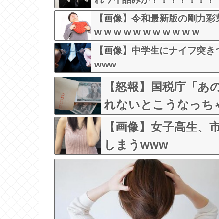
【画像】令和最新版の剛力彩
w w w w w w w w w w w
【画像】中学生にナイフ突きつ
www
【怒報】国税庁「あ
れないとこうなっち
w w w w w w
【画像】女子高生、
しまうwww