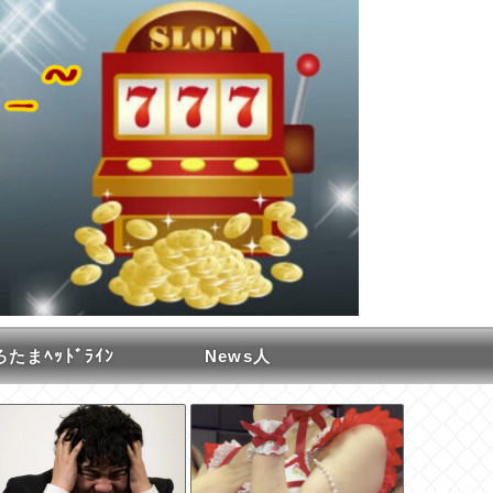
たまﾍｯﾄﾞﾗｲﾝ
News人