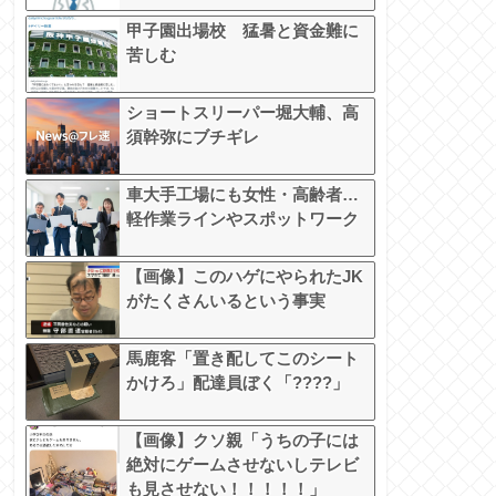
甲子園出場校 猛暑と資金難に
苦しむ
ショートスリーパー堀大輔、高
須幹弥にブチギレ
車大手工場にも女性・高齢者…
軽作業ラインやスポットワーク
【画像】このハゲにやられたJK
がたくさんいるという事実
馬鹿客「置き配してこのシート
かけろ」配達員ぼく「????」
【画像】クソ親「うちの子には
絶対にゲームさせないしテレビ
も見させない！！！！！」