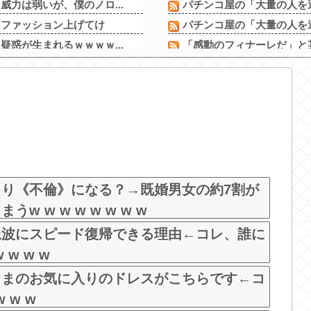
力は弱いが、僕のノロ...
パチンコ屋の「大量の人を適
るファッション上げてけ
パチンコ屋の「大量の人を適
惑が生まれるｗｗｗｗ...
「感動のフィナーレだ」と某
のベンチ...
今シーズン ソフトバンクに8
過ぎて完全にあたしこ...
【画像】パチンコ屋でカス
ィ尻がHすぎる
スロッターさん「とある魔術
【悲報】親「うちの子にはゲ
トすぎるｗｗｗｗｗ...
【新台】平和「L転生王女と
ちゃう
配信見ただけで台を語る評論
でバズるw
とり《不倫》になる？→既婚男女の約7割が
 w w w w w w w
上波にスピード復帰できる理由←コレ、誰に
 w w w
さまのお気に入りのドレスがこちらです←コ
 w w