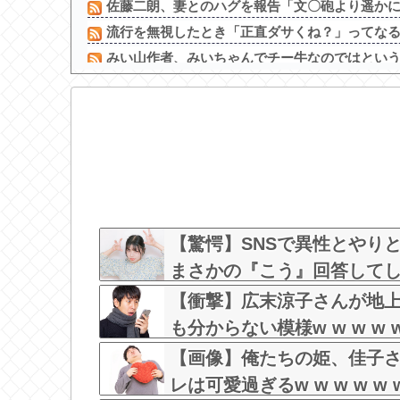
佐藤二朗、妻とのハグを報告「文〇砲より遥かに威
流行を無視したとき「正直ダサくね？」ってな
みい山作者、みいちゃんでチー牛なのではという疑
寺田心、週6ジム通いで体重62kg→82kgに 110kg
【画像】 ワイの会社の女さん、『コレ』を強調し
【画像】秘湯ロマンに出てる秦瑞穂、極小パンテ
【画像】 露出狂の高校女教師、見つかるｗｗｗ
【動画】 昔のドラマのレ●プシーン、今見るとアウ
【画像】加藤綾子アナ、無防備パンチラ撮られ
【画像】大物YouTuber、AVと間違われて海外
【驚愕】SNSで異性とやり
まさかの『こう』回答してしまうw
【衝撃】広末涼子さんが地
も分からない模様w w w w w
【画像】俺たちの姫、佳子
レは可愛過ぎるw w w w w w