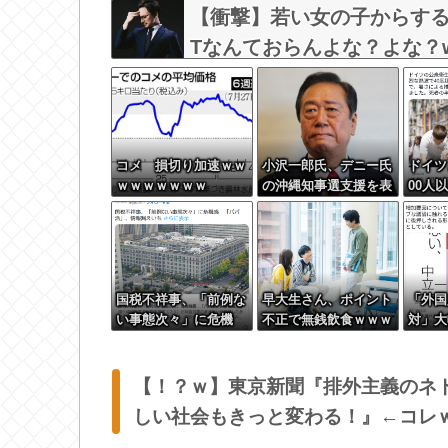
【衝撃】若い女の子からする
Tなんておらんよな？よな？w w 
コメ 損切り加速ｗｗ
小沢一郎氏、デニー氏
ドイツ
ｗｗｗｗｗｗｗ
の沖縄知事選支援を表
00人
明。デニー氏を支援し
どがお
ない中革連を批判
若者は
国税不祥事、「前例な
早大生さん、ポイント
「外国
い事態次々」に危機
不正で無銭飲食ｗｗｗ
対」大
感 「パパ活」、情報
大学が異例の警告へ
で多く
漏えいも
【！？ｗ】東京新聞『排外主義のネ
しい社会もきっと変わる！』←コレ