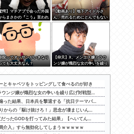
驚愕】マチアプで会った外国
【動画あり】地下アイドルさ
からまさかの『こう』言われ
ん、売れるためにとんでもない
んやがこれワイ詰み
格好でここまでしなきゃいけな
？？？？？？？
いと判明ｗｗｗｗｗ
容院ってオッサンがいきなり
【仰天】X、メンエス嬢とラウ
っても大丈夫なん？
ンジ嬢が熾烈な女の争いを繰り
広げ対戦型になってしまうw w
w w w w w w
ーとキャベツをトッピングして食べるのが好き
ウンジ嬢が熾烈な女の争いを繰り広げ対戦型...
った結果、日本兵を撃退する「抗日テーマパ...
りからの「駆け抜けろ！」思念が凄まじいん...
だったGODを打ってみた結果」【へいてん...
調介入」すら無効化してしまうｗｗｗｗｗ