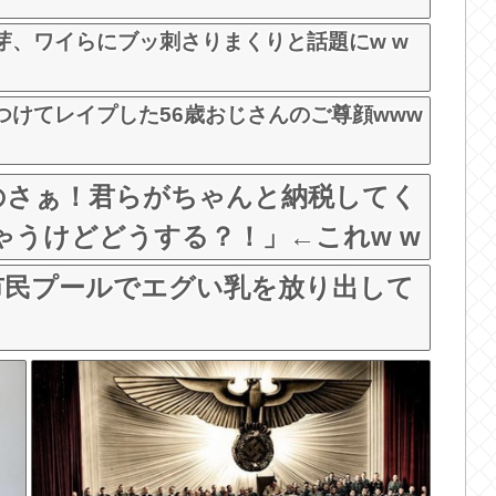
芽、ワイらにブッ刺さりまくりと話題にw w
けてレイプした56歳おじさんのご尊顔www
のさぁ！君らがちゃんと納税してく
ゃうけどどうする？！」←これw w
市民プールでエグい乳を放り出して