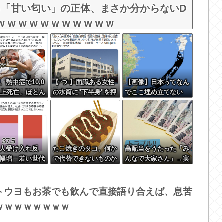
「甘い匂い」の正体、まさか分からないD
w w w w w w w w w
、熱中症で10,0
【 つ 】面識ある女性
【画像】日本ってなん
以上死亡、ほとん
の水筒に"下半身"を押
でここ埋め立てない
前らと同年代で
し付け"使用不能"にし
の？
元気????
た疑い 66歳男を「器
物損壊」容疑で逮捕
札幌市
人受け入れ反
たこ焼きのタコ、何か
高配当をうたった「み
幅増 若い世代
で代替できないものか
んなで大家さん」→実
態は2881億円の債務超
過
トウヨもお茶でも飲んで直接語り合えば、息苦
ｗｗｗｗｗｗｗｗ