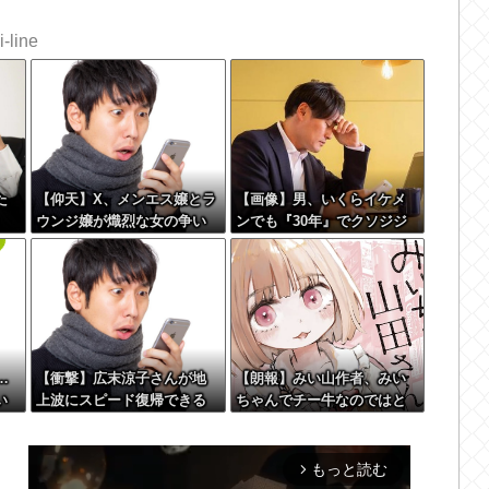
-line
た
【仰天】X、メンエス嬢とラ
【画像】男、いくらイケメ
ウンジ嬢が熾烈な女の争い
ンでも『30年』でクソジジ
ワ
を繰り広げ対戦型になって
いになってしまう
しまうw w w w w w w w
…
【衝撃】広末涼子さんが地
【朗報】みい山作者、みい
い
上波にスピード復帰できる
ちゃんでチー牛なのではと
理由←コレ、誰にも分から
いう疑惑が生まれるwwwww
ない模様w w w w w w w w
ww