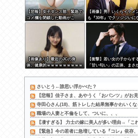
【悲報】女子ダンス部、緊急で
【画像】男、いくらイケメ
コメ欄を閉鎖した動画がこ
も『30年』でクソジジいに
れ・・・・・
てしまう
【画像あり】最近のJCの身
【衝撃】若い女の子からす
体、健康的ｗｗｗｗｗｗｗｗｗ
「甘い匂い」の正体、まさ
ｗｗｗｗｗｗ
からないDTなんておらんよ
な？よな？w w w w w w w
w w w
さいとう←誰思い浮かべた？
【悲報】佳子さま、あやうく「おパンツ」がお見
寺田心さん(18)、筋トレした結果無事かわいく
職場の人妻と不倫をして、ついに、、、
【凄すぎる】 力士の嫁に美人が多い理由→「これ
【緊急】今の若者に急増している『コレ』依存、め