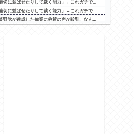
切に並ばせたりして裁く能力」←これガチで...
切に並ばせたりして裁く能力」←これガチで...
野党が達成した偉業に称賛の声が殺到、なん...
勝3敗だった西武ライオンズさん 気が付...
みたいなお菓子もらった
の禁書目録2は喰種を超える事を意識して作...
ームは買い与えません。本だけで十分」→結...
天才令嬢の魔法革命」公式の機種情報が公開...
家みたいなユーザー増えすぎじゃない？金も...