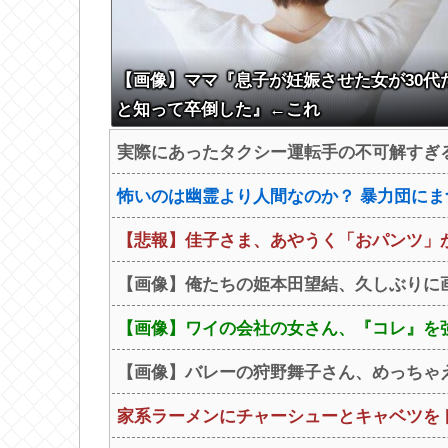
【画像】ママ『息子が妊娠させた女が30代
と知って卒倒した』←これ
実際にあったタクシー運転手の不可解すぎ
怖いのは幽霊より人間なのか？ 暴力団にま
【悲報】佳子さま、あやうく「おパンツ」
【画像】俺たちの姫本田望結、久しぶりに画
【画像】ワイの会社の女さん、『コレ』を強
【画像】バレーの狩野舞子さん、めっちゃ
家系ラーメンにチャーシューとキャベツを