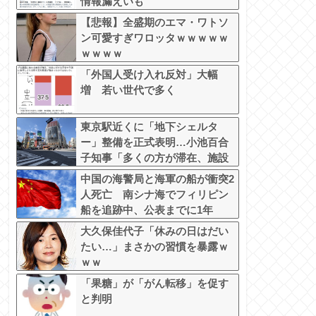
情報漏えいも
【悲報】全盛期のエマ・ワトソ
ン可愛すぎワロッタｗｗｗｗｗ
ｗｗｗｗ
「外国人受け入れ反対」大幅
増 若い世代で多く
東京駅近くに「地下シェルタ
ー」整備を正式表明…小池百合
子知事「多くの方が滞在、施設
整備の効果高い」
中国の海警局と海軍の船が衝突2
人死亡 南シナ海でフィリピン
船を追跡中、公表までに1年
大久保佳代子「休みの日はだい
たい…」まさかの習慣を暴露ｗ
ｗｗ
「果糖」が「がん転移」を促す
と判明