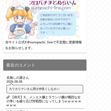
当サイト公式X
＠suropachi_line
で不定期に更新情報
をお知らせします。
最近のコメント
名無しの源さん
2026.08.08
カリカリマンさん同士仲良くしなさい
【仰天】X、メンエス嬢とラウンジ嬢が熾烈な女
の争いを繰り広げ対戦型になってしまうw w w w w
w w w