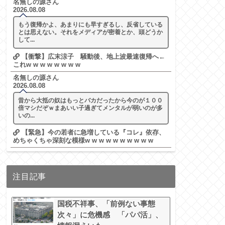
名無しの源さん
2026.08.08
もう復帰かよ、あまりにも早すぎるし、反省している
とは思えない。それをメディアが密着とか、頭どうか
して...
【衝撃】広末涼子 騒動後、地上波最速復帰へ←
これw w w w w w w w
名無しの源さん
2026.08.08
昔から大抵の奴はもっとバカだったから今のが１００
倍マシだぞｗまあいい子過ぎてメンタルが弱いのが多
いの...
【緊急】今の若者に急増している『コレ』依存、
めちゃくちゃ深刻な模様w w w w w w w w w w
注目記事
国税不祥事、「前例ない事態
次々」に危機感 「パパ活」、