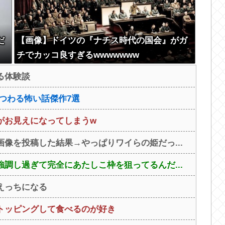
だ
【画像】ドイツの『ナチス時代の国会』がガ
チでカッコ良すぎるwwwwwww
る体験談
つわる怖い話傑作7選
がお見えになってしまうw
像を投稿した結果→やっぱりワイらの姫だっ...
調し過ぎて完全にあたしこ枠を狙ってるんだ...
えっちになる
トッピングして食べるのが好き