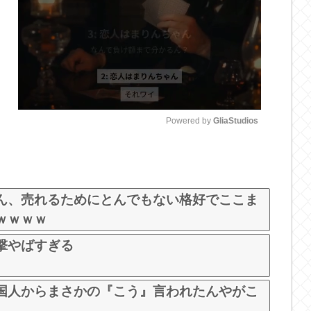
Powered by 
GliaStudios
M
u
t
ん、売れるためにとんでもない格好でここま
e
ｗｗｗｗ
撃やばすぎる
国人からまさかの『こう』言われたんやがこ