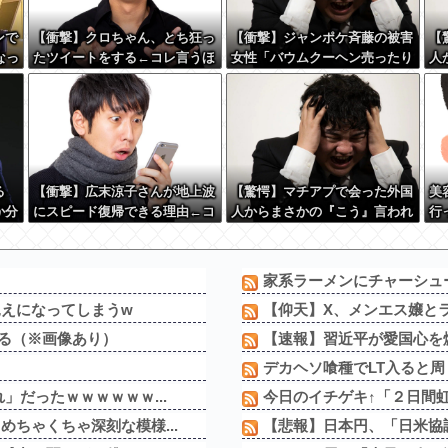
ンで
【衝撃】クロちゃん、とち狂っ
【衝撃】ジャンポケ斉藤の被害
【
なっ
たツイートをする←コレ言うほ
女性「バウムクーヘン売ったり
人
どおかしいか？？？？？？
TikTokライブしててムカつい
た
たから示談しなかった」←コレ
か
ってさ…
る
【衝撃】広末涼子さんが地上波
【驚愕】マチアプで会った外国
美
か分
にスピード復帰できる理由←コ
人からまさかの『こう』言われ
行
レ、誰にも分からない模様w w
たんやがこれワイ詰み
 w
w w w w w w
か？？？？？？？
家系ラーメンにチャーシュ
えになってしまうw
【仰天】X、メンエス嬢とラ
なる（※画像あり）
【速報】習近平が愛国心を煽
デカヘソ喰種でLT入ると周
」だったｗｗｗｗｗｗ...
今日のイチゲキ↑「２日間虹
ちゃくちゃ深刻な模様...
【悲報】日本円、「日米協