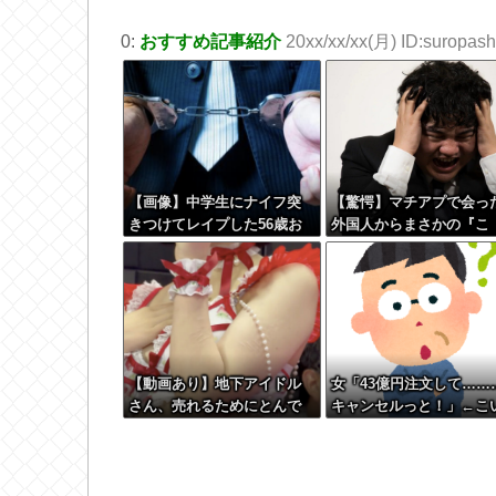
0:
おすすめ記事紹介
20xx/xx/xx(月) ID:suropashi
【画像】中学生にナイフ突
【驚愕】マチアプで会っ
きつけてレイプした56歳お
外国人からまさかの『こ
じさんのご尊顔wwwwww
う』言われたんやがこれ
イ詰みか？？？？？？？
【動画あり】地下アイドル
女「43億円注文して……
さん、売れるためにとんで
キャンセルっと！」←こ
もない格好でここまでしな
つの目的
きゃいけないと判明ｗｗｗ
ｗｗ