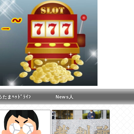
たまﾍｯﾄﾞﾗｲﾝ
News人