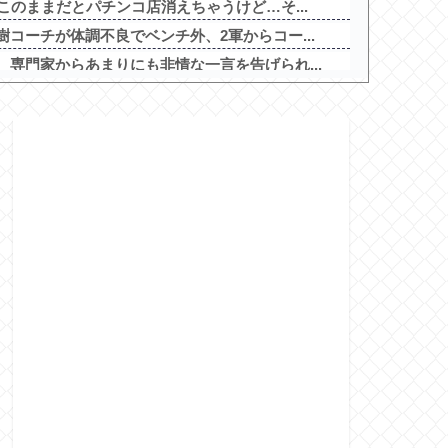
このままだとパチンコ店消えちゃうけど…そ...
コーチが体調不良でベンチ外、2軍からコー...
専門家からあまりにも非情な一言を告げられ...
に効果あるか？他
するルールにできないでしょうか？山はそれ...
店内から温泉が吹き出す ← これ前触れじ...
ドロップキック」5ch実戦感想＆評価まと...
で開催！期間は8月29日～9月6日まで！
の禁書目録2」5ch実戦感想＆評価まと...