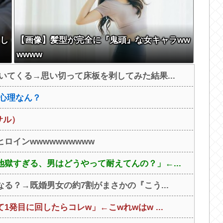
てし
【画像】髪型が完全に『鬼頭』な女キャラww
wwww
いてくる→思い切って床板を剥してみた結果...
心理なん？
サル）
ロインwwwwwwwwww
獄すぎる、男はどうやって耐えてんの？」←...
る？→既婚男女の約7割がまさかの『こう...
発目に回したらコレw」←こwれwはw ...