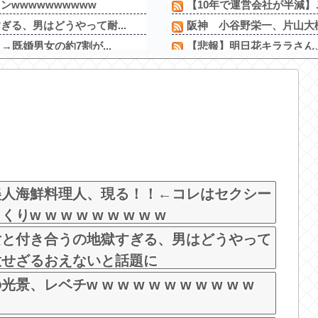
wwwwwwwwww
【10年で運営会社が半減】
る、男はどうやって耐...
阪神 小谷野栄一、片山大樹
既婚男女の約7割が...
【悲報】明日花キララさん、
ｗｗｗｗｗｗｗｗｗｗ...
【食品消費税ゼロ】そんな
ｗｗｗｗｗｗｗｗｗｗ...
登山口でスマホは預けて入山
言い続けたらｗｗｗ...
【熊本地震】発生後に居酒屋
し
【新台】三洋「L邪神ちゃん
X女になってしまう...
三共が「釘玉夏祭り」を渋谷
バイトに応募するも書...
【新台】藤商事「Lとある魔術
を取りお胸に押し当て...
美人海鮮料理人、現る！！←コレはセクシー
 w w w w w w w w
女と付き合うの地獄すぎる、男はどうやって
意せざるおえないと話題に
レベチw w w w w w w w w w w