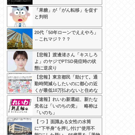
「果糖」が「がん転移」を促す
と判明
20代「50年ローンでええやろ」
←これマジ？？？
【悲報】渡邊渚さん「キスしろ
よ」のヤジでPTSD発症時の状
態に逆戻り
【悲報】東京都民「助けて。通
勤時間減らしたいのに都心の近
くが最低10万払わないと住めな
いの」
【速報】れいわ新選組、新たな
党名は「いのちの党」 略称は
「いのち」
【 つ 】面識ある女性の水筒
に"下半身"を押し付け"使用不
能"にした疑い 66歳男を「器物