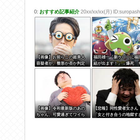
0:
おすすめ記事紹介
20xx/xx/xx(月) ID:suropashi
【画像】お前らこの超美人
福田雄一「新ケロロに福
容疑者が、整形か否か判定
組が出ます！」→爆死 
して！！→画像がこちらw w
いかわの監督「原作に忠
w w w w w w w w
に」→爆売れ
【画像】令和最新版のあの
【悲報】同性愛者女さん
ちゃん、可愛過ぎてワイら
「女と付き合うの地獄す
にブッ刺さりまくりw w w
る、男はどうやって耐え
w w w
んの？」←コレは同意せ
るおえないと話題に