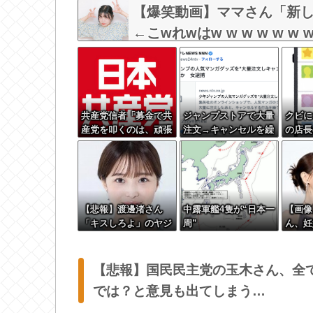
【爆笑動画】ママさん「新し
←こwれwはw w w w w w w
共産党信者「募金で共
ジャンプストアで大量
クビに
産党を叩くのは、頑張
注文→キャンセルを繰
の店長
る人を邪魔したいとい
り返した女を逮捕
けた
う日本人らしい薄暗い
「注文で欲求が満たさ
欲望のせい」
れた」総額43億円
【悲報】渡邊渚さん
中露軍艦4隻が“日本一
【画像
「キスしろよ」のヤジ
周”
ん、妊
でPTSD発症時の状態
いヒー
に逆戻り
しまう
【悲報】国民民主党の玉木さん、全
では？と意見も出てしまう…