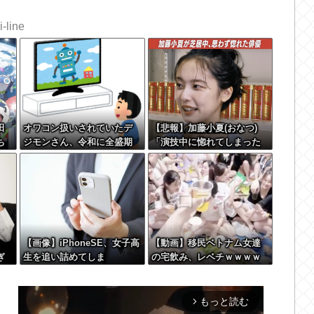
-line
田
オワコン扱いされていたデ
【悲報】加藤小夏(おなつ)
ち
ジモンさん、令和に全盛期
「演技中に惚れてしまった
実
を超える利益を生み出して
俳優がいる」
いた
【画像】iPhoneSE、女子高
【動画】移民ベトナム女達
ぎ
生を追い詰めてしま
の宅飲み、レベチｗｗｗｗ
て
う・・・
ｗｗｗｗｗｗｗｗｗｗｗｗ
ざ
ｗｗｗｗｗｗｗｗ