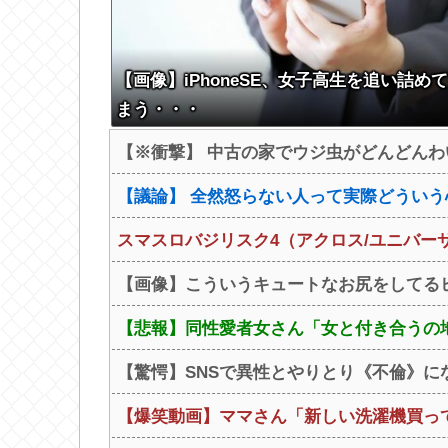
【画像】iPhoneSE、女子高生を追い詰め
まう・・・
【※衝撃】 中古の家でウジ虫がどんどんわ
【議論】 全然怒らない人って実際どういう
スマスロバジリスク4（アクロス/ユニバー
【画像】こういうキュートなお尻をしてるヒ
【悲報】同性愛者女さん「女と付き合うの地
【驚愕】SNSで異性とやりとり《不倫》にな
【爆笑動画】ママさん「新しい洗濯機買って1