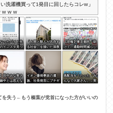
い洗濯機買って1発目に回したらコレw」
 w w w
なったバイト先
「人間と獣人が共存す
【悲報】東京都民「助
のインスタ見つ
る社会」を描いた深夜
けて。通勤時間減らし
アニメに喫煙、違法薬
たいのに都心の近くが
物の連想シーンも…視
最低10万払わないと住
聴者批判でBPO議論
めないの」
】田中みな実さ
イオン爆発事故の遺
高配当をうたった「み
娠中とは思えな
族、社長発言にブチギ
んなで大家さん」→実
ル姿で登場して
レ「本当のことを話し
態は2881億円の債務超
て」
過
てを失う←もう榛葉が党首になった方がいいの