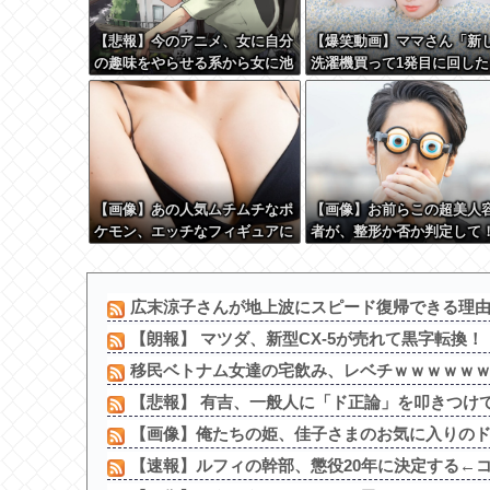
【悲報】今のアニメ、女に自分
【爆笑動画】ママさん「新
の趣味をやらせる系から女に池
洗濯機買って1発目に回した
沼役をやらせる系へ変化
コレw」←こwれwはw w w 
w w w w w w
【画像】あの人気ムチムチなポ
【画像】お前らこの超美人
ケモン、エッチなフィギュアに
者が、整形か否か判定して
なる
→画像がこちらw w w w w 
w w w w
広末涼子さんが地上波にスピード復帰できる理
【朗報】 マツダ、新型CX-5が売れて黒字転換！
移民ベトナム女達の宅飲み、レベチｗｗｗｗｗｗｗ
【悲報】 有吉、一般人に「ド正論」を叩きつけ
【画像】俺たちの姫、佳子さまのお気に入りのドレ
【速報】ルフィの幹部、懲役20年に決定する←コレ