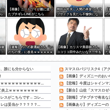
しい
【画像】ニートワイが親に送っ
岡田斗司夫「人間の本音として
【
ら
たブチギレLINEがこちら
ブサイクを見たら不愉快にな
の
w
る。この責任をどうとるんだ」
ｗ
容疑
【速報】れいわ新選組さん「い
【画像】カリスマ美容師さん、
【
！！
のちの党」に改名ｗｗｗｗｗｗ
ココリコ田中みたいなチー牛を
た
w
ｗｗ
大変身させた結果がこちらw w
り
w w w w w w w w w
w 
由、誰にも分からない
スマスロバジリスク4（アク
！
【画像】ディズニーのおいな
ｗｗｗｗｗｗｗｗｗｗ...
【悲報】今度はシャインマスカ
て炎上ｗｗｗｗｗｗｗｗ
【新台】山佐「スマスロゼー
スがこちらです←コレ...
【朗報】プチプチで有名な川
は妥当か？？？？？...
【画像あり】ディズニーの「