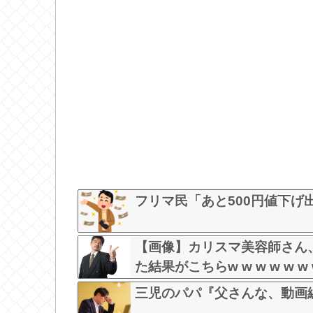
フリマ民「あと500円値下げ
【画像】カリスマ美容師さん
た結果がこちらw w w w w w w
三児のパパ『父さんな、動画