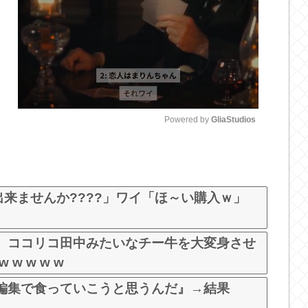
Powered by 
GliaStudios
M
u
t
出来ませんか????」ワイ「ほ～い購入ｗ」
e
、ココリコ田中みたいなチー牛を大変身させ
 w w w w
編集で食っていこうと思うんだ』→結果