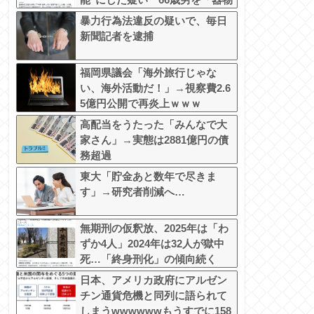
損壊」容疑で逮捕 札幌市
暴力行為法違反の疑いで、毎日
新聞記者を逮捕
福岡県議会「海外旅行じゃな
い、海外活動だ！」→視察費2.6
5億円公開で再炎上ｗｗｗ
高配当をうたった「みんなで大
家さん」→実態は2881億円の債
務超過
東大「貯金あと数年で尽きま
す」→研究者削減へ…
無期刑の仮釈放、2025年は「わ
ずか4人」2024年は32人が獄中
死…「終身刑化」の傾向続く
日本、アメリカ政府にアルゼン
チン通貨危機と同列に語られて
しまうwwwwwwもうすでに158