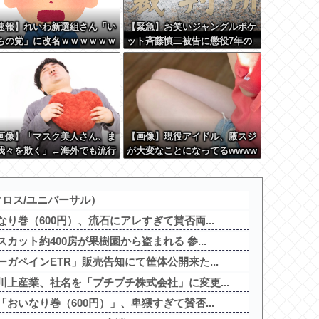
速報】れいわ新選組さん「い
【緊急】お笑いジャングルポケ
ちの党」に改名ｗｗｗｗｗｗ
ット斉藤慎二被告に懲役7年の
ｗ
求刑←これ…
画像】「マスク美人さん、ま
【画像】現役アイドル、腋スジ
我々を欺く」←海外でも流行
が大変なことになってるwwww
だした結果がこちらw w w w
w w
ロス/ユニバーサル）
り巻（600円）、流石にアレすぎて賛否両...
ット約400房が果樹園から盗まれる 参...
ガペインETR」販売告知にて筐体公開来た...
上産業、社名を「プチプチ株式会社」に変更...
おいなり巻（600円）」、卑猥すぎて賛否...