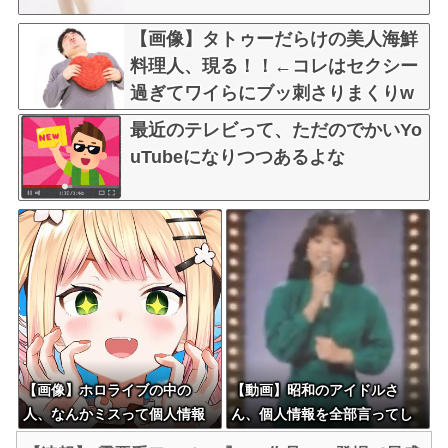
い！！！！！
【画像】タトゥーだらけの美人海鮮
料理人、現る！！←コレはセクシー
過ぎてワイらにブッ刺さりまくりw
w w w w w w w w
最近のテレビって、ただのでかいYo
uTubeになりつつあるよな
【画像】ホロライブの中の
【動画】昭和のアイドルさ
人、なんかミスって個人情報
ん、個人情報を全部言ってし
を晒しまくってしまうｗｗｗ
まう