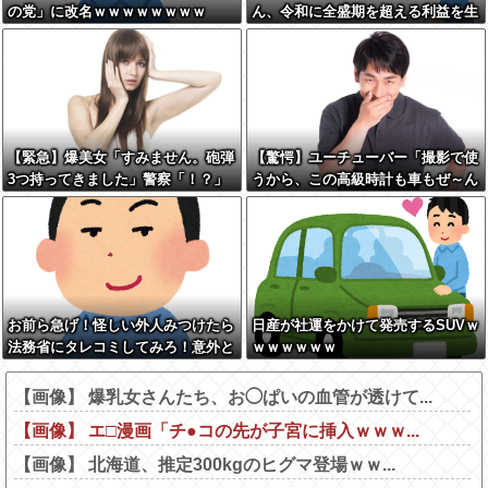
の党」に改名ｗｗｗｗｗｗｗｗ
ん、令和に全盛期を超える利益を生
み出していた
【緊急】爆美女「すみません。砲弾
【驚愕】ユーチューバー「撮影で使
3つ持ってきました」警察「！？」
うから、この高級時計も車もぜ～ん
自衛隊「！？」→結果w w w w w w
ぶ経費でタダ！ｗ」←まさかコレ本
w w
気にしてる奴なんておらんよな？よ
な？w w w w w w w w w w w
お前ら急げ！怪しい外人みつけたら
日産が社運をかけて発売するSUVｗ
法務省にタレコミしてみろ！意外と
ｗｗｗｗｗｗ
仕事するぞ？
【画像】 爆乳女さんたち、お◯ぱいの血管が透けて...
【画像】 エ□漫画「チ●コの先が子宮に挿入ｗｗｗ...
【画像】 北海道、推定300kgのヒグマ登場ｗｗ...