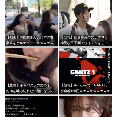
【動画】中国女さん、日本の警
【悲報】仙台育英の女子マネ、
察官をケルナグールｗｗｗｗｗ
神聖な甲子園でウインクをして
ｗｗｗｗｗｗｗｗｗｗｗｗｗ
しまう
【悲報】キャバクラの女の子、
【朗報】Amazonで「GANTZ」
お肉を噛み切れない顎になって
が全巻100円ｗｗｗｗｗｗｗｗｗ
しまう・・・
ｗ