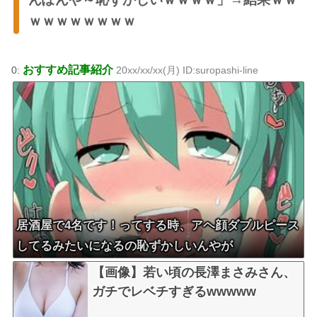
ｗｗｗｗｗｗｗｗ
おすすめ記事紹介
0:
20xx/xx/xx(月) ID:suropashi-line
居酒屋で4名です！ってする時、アヘ顔ダブルピース
してるみたいになるの恥ずかしいんやが
【画像】若い頃の長澤まさみさん、
ガチでレベチすぎるwwwww