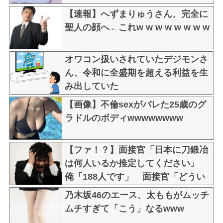
【速報】へずまりゅうさん、完全に
聖人の顔へ←これw w w w w w w w
オワコン扱いされていたデジモンさ
ん、令和に全盛期を超える利益を生
み出していた
【画像】不倫sexがバレた25歳のグ
ラドルのボディwwwwwwww
【ファ！？】面接官「日本に刀鍛冶
は何人いるか推定してください」
俺「188人です」 面接官「どうい
う風に考えましたか？」 俺「知っ
乃木坂46のエース、太ももがムッチ
てました」→この後『こう』なった
ムチすぎて「こう」なるwww
んだがマジで納得いかな