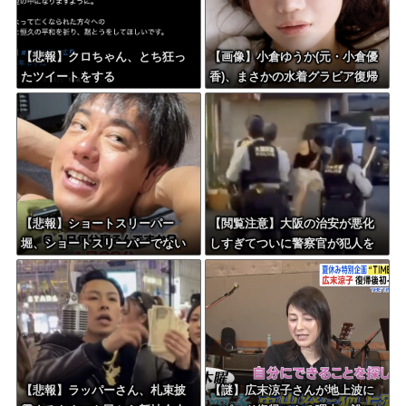
【悲報】クロちゃん、とち狂っ
【画像】小倉ゆうか(元・小倉優
たツイートをする
香)、まさかの水着グラビア復帰
ｗｗｗｗｗ
【悲報】ショートスリーパー
【閲覧注意】大阪の治安が悪化
堀、ショートスリーパーでない
しすぎてついに警察官が犯人を
事がバレてしまう
銃殺。いよいよアメリカみたい
になってきたな
【悲報】ラッパーさん、札束披
【謎】広末涼子さんが地上波に