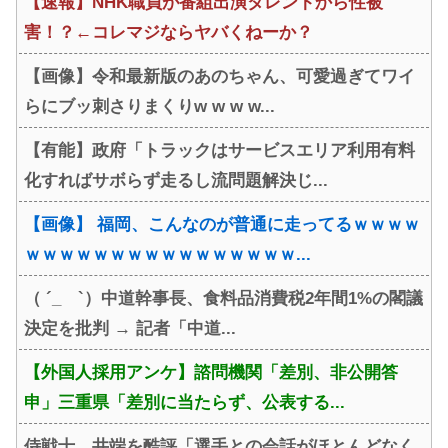
【速報】NHK職員が番組出演タレントから性被
害！？←コレマジならヤバくねーか？
【画像】令和最新版のあのちゃん、可愛過ぎてワイ
らにブッ刺さりまくりw w w w...
【有能】政府「トラックはサービスエリア利用有料
化すればサボらず走るし流問題解決じ...
【画像】 福岡、こんなのが普通に走ってるｗｗｗｗ
ｗｗｗｗｗｗｗｗｗｗｗｗｗｗｗｗ...
（ ´_ゝ`）中道幹事長、食料品消費税2年間1%の閣議
決定を批判 → 記者「中道...
【外国人採用アンケ】諮問機関「差別、非公開答
申」三重県「差別に当たらず、公表する...
侍戦士、井端を酷評「選手との会話がほとんどなく