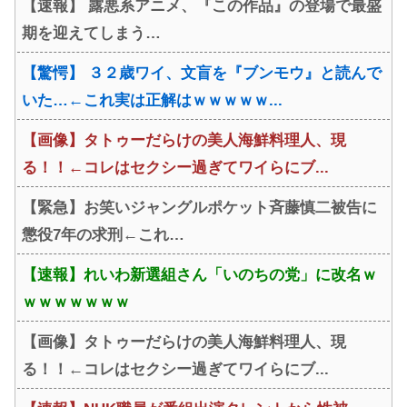
【速報】 露悪系アニメ、『この作品』の登場で最盛
ｗｗｗ
期を迎えてしまう…
【驚愕】 ３２歳ワイ、文盲を『ブンモウ』と読んで
いた…←これ実は正解はｗｗｗｗｗ...
【画像】タトゥーだらけの美人海鮮料理人、現
る！！←コレはセクシー過ぎてワイらにブ...
【緊急】お笑いジャングルポケット斉藤慎二被告に
懲役7年の求刑←これ…
【速報】れいわ新選組さん「いのちの党」に改名ｗ
ｗｗｗｗｗｗｗ
【画像】タトゥーだらけの美人海鮮料理人、現
る！！←コレはセクシー過ぎてワイらにブ...