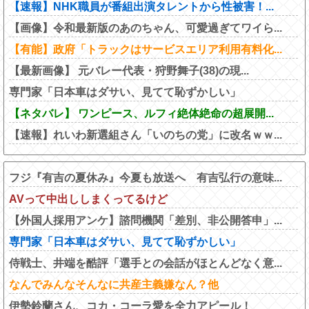
【速報】NHK職員が番組出演タレントから性被害！...
【画像】令和最新版のあのちゃん、可愛過ぎてワイら...
【有能】政府「トラックはサービスエリア利用有料化...
【最新画像】 元バレー代表・狩野舞子(38)の現...
専門家「日本車はダサい、見てて恥ずかしい」
【ネタバレ】 ワンピース、ルフィ絶体絶命の超展開...
【速報】れいわ新選組さん「いのちの党」に改名ｗｗ...
フジ『有吉の夏休み』今夏も放送へ 有吉弘行の意味...
AVって中出ししまくってるけど
【外国人採用アンケ】諮問機関「差別、非公開答申」...
専門家「日本車はダサい、見てて恥ずかしい」
侍戦士、井端を酷評「選手との会話がほとんどなく意...
なんでみんなそんなに共産主義嫌なん？他
伊勢鈴蘭さん、コカ・コーラ愛を全力アピール！