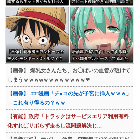
露するもネット民から新社会人
スピード復帰できる理由、誰に
の初ボーナスくらいしかないと
も分からない・・・
笑われる
【画像】覇権漫画ワンピースの
居酒屋で4名です！ってする時、
主人公モンキー・D・ルフィさ
アヘ顔ダブルピースしてるみた
ん、変わり果てた姿で発見され
いになるの恥ずかしいんやが
【画像】 爆乳女さんたち、お◯ぱいの血管が透けて
る・・・
しまうｗｗｗwｗｗｗｗｗｗｗｗ❤
【画像】 エ□漫画「チ●コの先が子宮に挿入ｗｗｗ」
←これ有り得るの？ｗｗ
【有能】政府「トラックはサービスエリア利用有料
化すればサボらず走るし流問題解決じ...