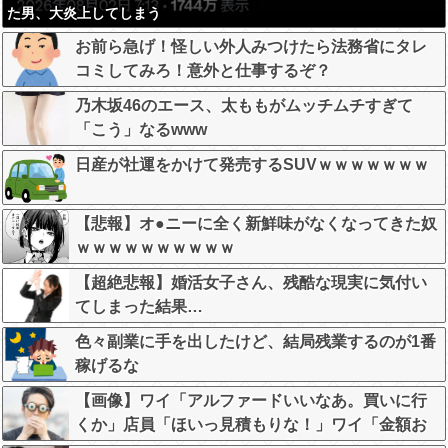
た男、大炎上してしまう
お前ら急げ！怪しい外人みつけたら法務省にタレ
コミしてみろ！意外と仕事するぞ？
乃木坂46のエース、太ももがムッチムチすぎて
「こう」なるwww
日産が社運をかけて発売するSUVｗｗｗｗｗｗｗ
【悲報】オ●ニーに全く新鮮味がなくなってきた奴
ｗｗｗｗｗｗｗｗｗｗ
【超絶悲報】婚活女子さん、残酷な現実に気付い
てしまった結果…
色々副業に手を出したけど、結局残業するのが1番
稼げるな
【画像】ワイ「アルファードいいなあ。買いに行
くか」店員「ほいっ見積もりな！」ワイ「金額お