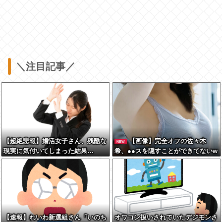
＼注目記事／
【超絶悲報】婚活女子さん、残酷な
【画像】完全オフの佐々木
NEW
現実に気付いてしまった結果…
希、●●スを隠すことができてないw
www
【速報】れいわ新選組さん「いのち
オワコン扱いされていたデジモンさ