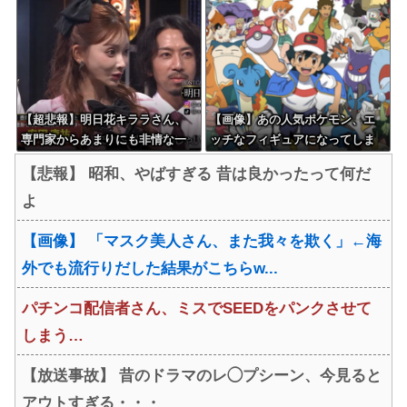
【超悲報】明日花キララさん、
【画像】あの人気ポケモン、エ
専門家からあまりにも非情な一
ッチなフィギュアになってしま
言を告げられる
う
【悲報】 昭和、やばすぎる 昔は良かったって何だ
よ
【画像】 「マスク美人さん、また我々を欺く」←海
外でも流行りだした結果がこちらw...
パチンコ配信者さん、ミスでSEEDをパンクさせて
しまう…
【放送事故】 昔のドラマのレ◯プシーン、今見ると
アウトすぎる・・・