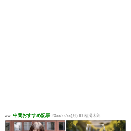
中間おすすめ記事
∞∞:
20xx/xx/xx(月) ID:枯渇太郎