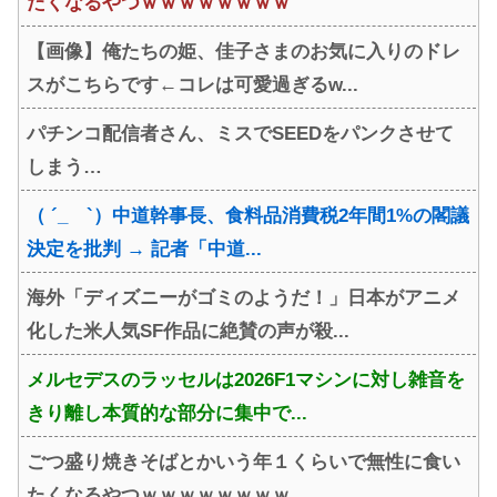
たくなるやつｗｗｗｗｗｗｗｗ
【画像】俺たちの姫、佳子さまのお気に入りのドレ
スがこちらです←コレは可愛過ぎるw...
パチンコ配信者さん、ミスでSEEDをパンクさせて
しまう…
（ ´_ゝ`）中道幹事長、食料品消費税2年間1%の閣議
決定を批判 → 記者「中道...
海外「ディズニーがゴミのようだ！」日本がアニメ
化した米人気SF作品に絶賛の声が殺...
メルセデスのラッセルは2026F1マシンに対し雑音を
きり離し本質的な部分に集中で...
ごつ盛り焼きそばとかいう年１くらいで無性に食い
たくなるやつｗｗｗｗｗｗｗｗ