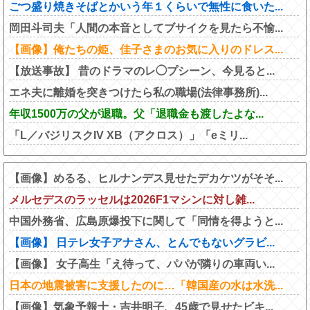
ごつ盛り焼きそばとかいう年１くらいで無性に食いた...
岡田斗司夫「人間の本音としてブサイクを見たら不愉...
【画像】俺たちの姫、佳子さまのお気に入りのドレス...
【放送事故】 昔のドラマのレ◯プシーン、今見ると...
エネ夫に離婚を突きつけたら私の職場(法律事務所)...
年収1500万の父が退職。父「退職金も渡したよな...
「L／バジリスクIV XB（アクロス）」「eミリ...
【画像】めるる、ヒルナンデス見せたデカケツがそそ...
メルセデスのラッセルは2026F1マシンに対し雑...
中国外務省、広島原爆投下に関して「同情を得ようと...
【画像】 日テレ女子アナさん、とんでもないグラビ...
【画像】 女子高生「え待って、パパが隣りの車両い...
日本の地震被害に支援したのに…「韓国産の水は水洗...
【画像】気象予報士・吉井明子、45歳で見せたビキ...