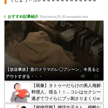
おすすめ記事紹介
0:
20xx/xx/xx(月) ID:suropashi-line
【放送事故】昔のドラマのレ◯プシーン、今見ると
アウトすぎる・・・
【画像】タトゥーだらけの美人海鮮
料理人、現る！！←コレはセクシー
過ぎてワイらにブッ刺さりまくりw
w w w w w w w w
【超絶悲報】婚活女子さん、残酷な