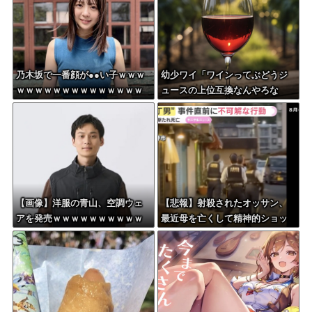
乃木坂で一番顔が●●い子ｗｗｗ
幼少ワイ「ワインってぶどうジ
ｗｗｗｗｗｗｗｗｗｗｗｗｗｗ
ュースの上位互換なんやろな
ｗｗ
ぁ」
【画像】洋服の青山、空調ウェ
【悲報】射殺されたオッサン、
アを発売ｗｗｗｗｗｗｗｗｗｗ
最近母を亡くして精神的ショッ
ｗｗｗｗ
クを受けていたと判明・・・