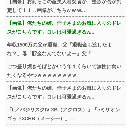
【画像】お前らこの超美人容疑者が、整形か否か判
定して！！→画像がこちらw w w...
【画像】俺たちの姫、佳子さまのお気に入りのドレ
スがこちらです←コレは可愛過ぎるw...
年収1500万の父が退職。父「退職金も渡したよ
な？」母「貯金なんてないよー」父「...
ごつ盛り焼きそばとかいう年１くらいで無性に食い
たくなるやつｗｗｗｗｗｗｗｗ
【画像】俺たちの姫、佳子さまのお気に入りのドレ
スがこちらです←コレは可愛過ぎるw...
「L／バジリスクIV XB（アクロス）」「eミリオン
ゴッド3CHB（メーシー）」...