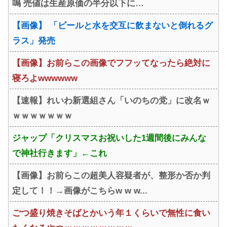
鳴 売値は生産原価の半分以下に…
【画像】 「ビールと水を交互に飲まないと倒れるグ
ラス」発売
【画像】お前らこの画像でフフッてなったら絶対に
寝ろよwwwwww
【速報】れいわ新選組さん「いのちの党」に改名ｗ
ｗｗｗｗｗｗｗ
ジャップ「クリスマスお祝いした1週間後にみんな
で神社行きます」←これ
【画像】お前らこの超美人容疑者が、整形か否か判
定して！！→画像がこちらw w w...
ごつ盛り焼きそばとかいう年１くらいで無性に食い