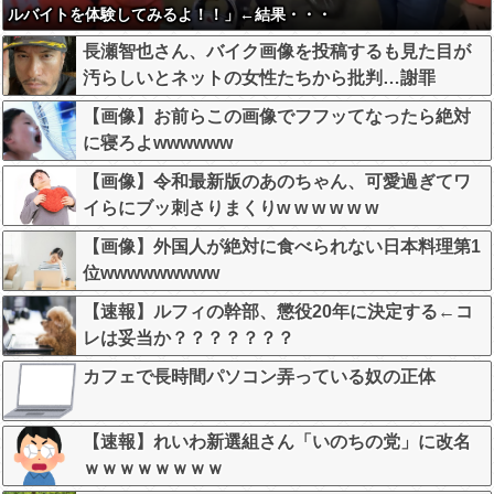
ルバイトを体験してみるよ！！」←結果・・・
長瀬智也さん、バイク画像を投稿するも見た目が
汚らしいとネットの女性たちから批判…謝罪
【画像】お前らこの画像でフフッてなったら絶対
に寝ろよwwwwww
【画像】令和最新版のあのちゃん、可愛過ぎてワ
イらにブッ刺さりまくりw w w w w w
【画像】外国人が絶対に食べられない日本料理第1
位wwwwwwwww
【速報】ルフィの幹部、懲役20年に決定する←コ
レは妥当か？？？？？？？
カフェで長時間パソコン弄っている奴の正体
【速報】れいわ新選組さん「いのちの党」に改名
ｗｗｗｗｗｗｗｗ