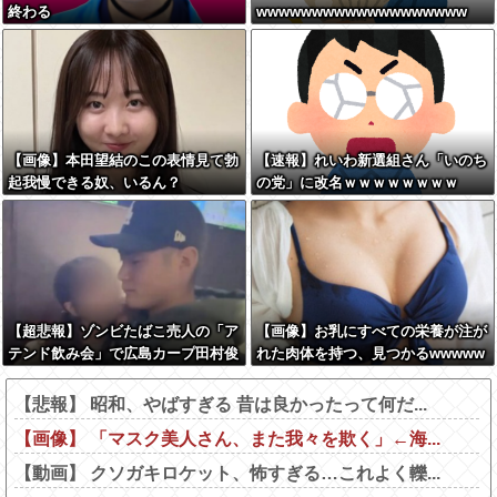
終わる
wwwwwwwwwwwwwwwwwww
【画像】本田望結のこの表情見て勃
【速報】れいわ新選組さん「いのち
起我慢できる奴、いるん？
の党」に改名ｗｗｗｗｗｗｗｗ
【超悲報】ゾンビたばこ売人の「ア
【画像】お乳にすべての栄養が注が
テンド飲み会」で広島カープ田村俊
れた肉体を持つ、見つかるwwwww
介がセクシー女優と寸止めキスｗｗ
w
ｗ
【悲報】 昭和、やばすぎる 昔は良かったって何だ...
【画像】 「マスク美人さん、また我々を欺く」←海...
【動画】 クソガキロケット、怖すぎる…これよく轢...