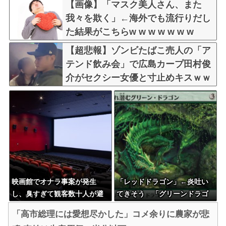
【画像】「マスク美人さん、また
我々を欺く」←海外でも流行りだし
た結果がこちらw w w w w w w
【超悲報】ゾンビたばこ売人の「ア
テンド飲み会」で広島カープ田村俊
介がセクシー女優と寸止めキスｗｗ
ｗ
映画館でオナラ事案が発生
「レッドドラゴン」←炎吐い
し、臭すぎて観客数十人が避
てきそう 「グリーンドラゴ
難へｗｗｗｗｗｗｗ
ン」←こいつは？
「高市総理には愛想尽かした」コメ余りに農家が悲