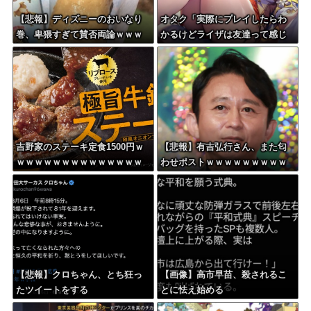
【悲報】ディズニーのおいなり
オタク「実際にプレイしたらわ
巻、卑猥すぎて賛否両論ｗｗｗ
かるけどライザは友達って感じ
ｗｗｗｗｗ
で性的な目では見れないｗ」←
これｗ
吉野家のステーキ定食1500円ｗ
【悲報】有吉弘行さん、また匂
ｗｗｗｗｗｗｗｗｗｗｗｗｗｗ
わせポストｗｗｗｗｗｗｗｗｗ
ｗｗｗｗ
ｗｗｗｗｗｗｗｗ
【悲報】クロちゃん、とち狂っ
【画像】高市早苗、殺されるこ
たツイートをする
とに怯え始める