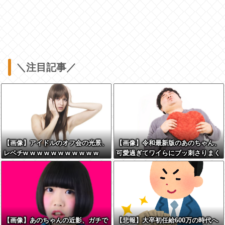
＼注目記事／
【画像】アイドルのオフ会の光景、
【画像】令和最新版のあのちゃん、
レベチw w w w w w w w w w w
可愛過ぎてワイらにブッ刺さりまく
りw w w w w w
【画像】あのちゃんの近影、ガチで
【悲報】大卒初任給600万の時代へ