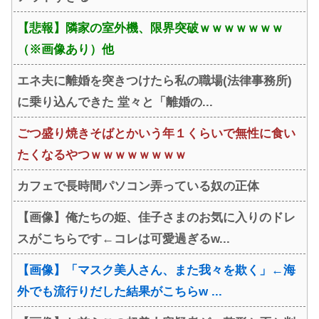
【悲報】隣家の室外機、限界突破ｗｗｗｗｗｗｗ
（※画像あり）他
エネ夫に離婚を突きつけたら私の職場(法律事務所)
に乗り込んできた 堂々と「離婚の...
ごつ盛り焼きそばとかいう年１くらいで無性に食い
たくなるやつｗｗｗｗｗｗｗｗ
カフェで長時間パソコン弄っている奴の正体
【画像】俺たちの姫、佳子さまのお気に入りのドレ
スがこちらです←コレは可愛過ぎるw...
【画像】「マスク美人さん、また我々を欺く」←海
外でも流行りだした結果がこちらw ...