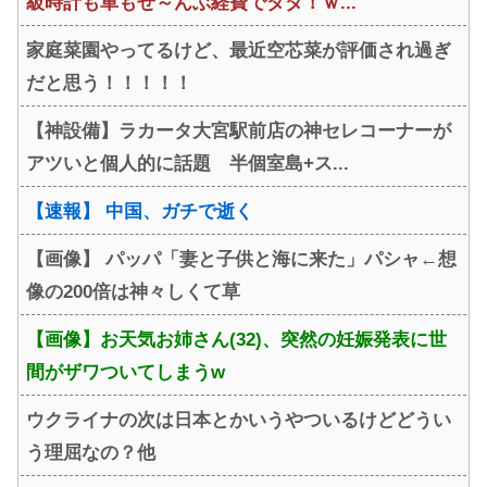
級時計も車もぜ～んぶ経費でタダ！ｗ...
家庭菜園やってるけど、最近空芯菜が評価され過ぎ
だと思う！！！！！
【神設備】ラカータ大宮駅前店の神セレコーナーが
アツいと個人的に話題 半個室島+ス...
【速報】 中国、ガチで逝く
【画像】 パッパ「妻と子供と海に来た」パシャ←想
像の200倍は神々しくて草
【画像】お天気お姉さん(32)、突然の妊娠発表に世
間がザワついてしまうw
ウクライナの次は日本とかいうやついるけどどうい
う理屈なの？他