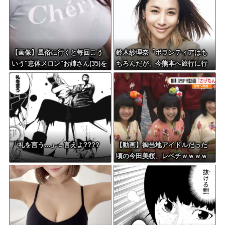
【画像】風俗に行くと毎回こう
鈴木紗理奈「ボランティアはも
いう"恵体メロン"お姉さん(35)を
ちろんだが、今熊本へ旅行に行
指名してしまうんやが・・・
くことも支援になる」
「礼を言う…」←言えよ????
【動画】御当地アイドルだった
頃の今田美桜、レベチｗｗｗｗ
ｗｗｗｗｗｗｗｗｗｗｗｗｗｗ