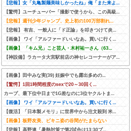
【悲報】女「丸亀製麺美味しかったね」俺「また来よ...
【驚愕】ユーチューバー「撮影で使うから、この高級...
【悲報】週刊少年ジャンプ、史上初の100万部割れ...
【悲報】 有吉、一般人に「ド正論」を叩きつけて炎...
【画像】 ワイ「アルファードいいなあ。買いに行く...
【画像】 「キム兄」こと芸人・木村祐一さん（63...
【神設備】ラカータ大宮駅前店の神セレコーナーがア...
【画像】田中みな実(39) 妊娠中でも露出多めの...
【驚愕】1回1時間程度のsexで20～30回く...
カープ、最下位中日まで1G差なのに3位ヤクルトま...
【画像】 ワイ「アルファードいいなあ。買いに行く...
【復活】「日本製メモリ」に世界中から注文殺到 米...
【画像】板野友美、ビキニ姿の谷間がたまらない
【悲報】高野連「暑熱対策で第2試合は13:30プ...