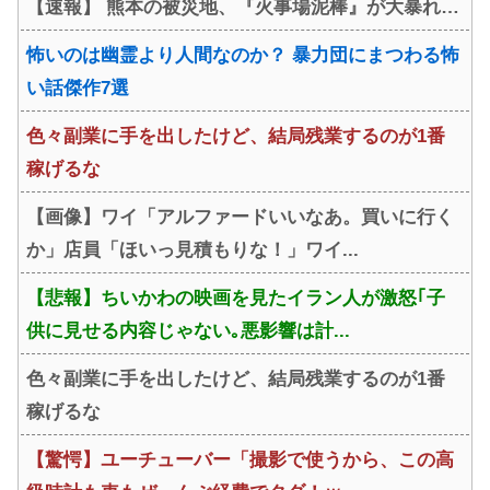
【速報】 熊本の被災地、『火事場泥棒』が大暴れ…
こんなんどう逃げたらいい
の？
怖いのは幽霊より人間なのか？ 暴力団にまつわる怖
い話傑作7選
色々副業に手を出したけど、結局残業するのが1番
稼げるな
【画像】ワイ「アルファードいいなあ。買いに行く
か」店員「ほいっ見積もりな！」ワイ...
【悲報】ちいかわの映画を見たイラン人が激怒｢子
供に見せる内容じゃない｡悪影響は計...
色々副業に手を出したけど、結局残業するのが1番
稼げるな
【驚愕】ユーチューバー「撮影で使うから、この高