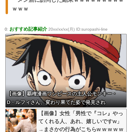
ｗｗｗ
おすすめ記事紹介
0:
20xx/xx/xx(月) ID:suropashi-line
【画像】覇権漫画ワンピースの主人公モンキー・
D・ルフィさん、変わり果てた姿で発見され
る・・・
【画像】女性「男性で『コレ』やっ
てくれる人、あれ、嬉しいですw」
→まさかの行為がこちらw w w w w