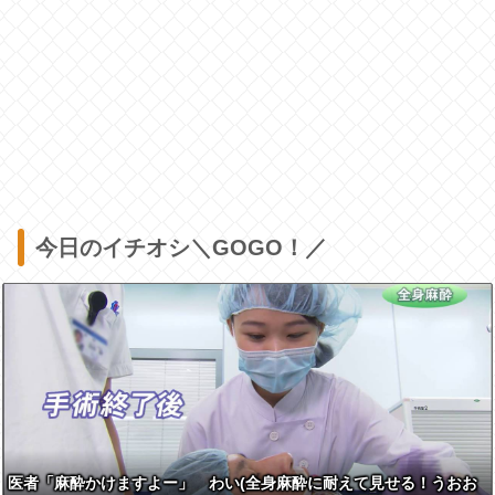
今日のイチオシ＼GOGO！／
医者「麻酔かけますよー」 わい(全身麻酔に耐えて見せる！うおお