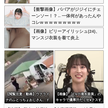
【衝撃画像】ババアがジジイにチェ
ーンソー！？←一体何があったんや
コレw w w w w w w w w
【画像】ビリーアイリッシュ(24)、
マンスジ衣装を着て炎上
【閲覧注意・動画】ウクライ
【画像】「CV小清水亜美」の
ナのふとっちょおじさん、ド
キャラで濃厚汗だくセ●クスす
ローンと鬼ごっこの結果... ←
るならｗｗｗｗｗ