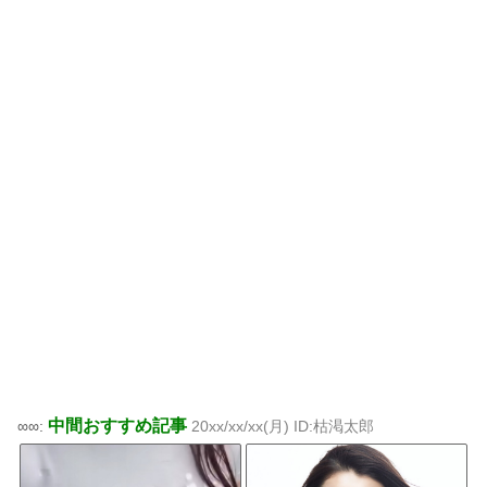
中間おすすめ記事
∞∞:
20xx/xx/xx(月) ID:枯渇太郎