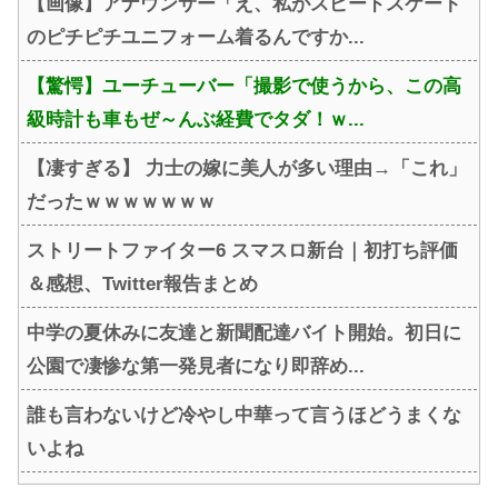
【画像】アナウンサー「え、私がスピードスケート
のピチピチユニフォーム着るんですか...
【驚愕】ユーチューバー「撮影で使うから、この高
級時計も車もぜ～んぶ経費でタダ！ｗ...
【凄すぎる】 力士の嫁に美人が多い理由→「これ」
だったｗｗｗｗｗｗｗ
ストリートファイター6 スマスロ新台｜初打ち評価
＆感想、Twitter報告まとめ
中学の夏休みに友達と新聞配達バイト開始。初日に
公園で凄惨な第一発見者になり即辞め...
誰も言わないけど冷やし中華って言うほどうまくな
いよね