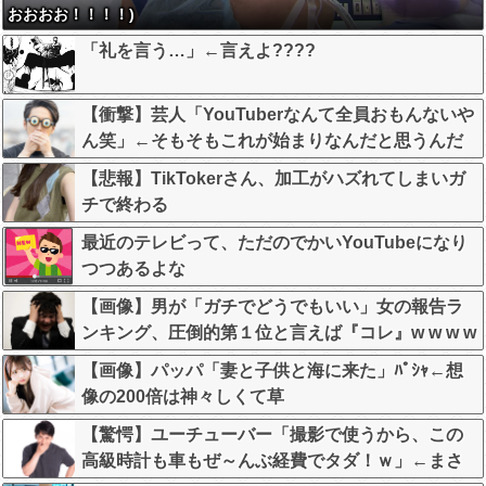
おおおお！！！！)
「礼を言う…」←言えよ????
【衝撃】芸人「YouTuberなんて全員おもんないや
ん笑」←そもそもこれが始まりなんだと思うんだ
がどう思う？？？？？
【悲報】TikTokerさん、加工がハズれてしまいガ
チで終わる
最近のテレビって、ただのでかいYouTubeになり
つつあるよな
【画像】男が「ガチでどうでもいい」女の報告ラ
ンキング、圧倒的第１位と言えば『コレ』w w w w
w w w w w w
【画像】パッパ「妻と子供と海に来た」ﾊﾟｼｬ←想
像の200倍は神々しくて草
【驚愕】ユーチューバー「撮影で使うから、この
高級時計も車もぜ～んぶ経費でタダ！ｗ」←まさ