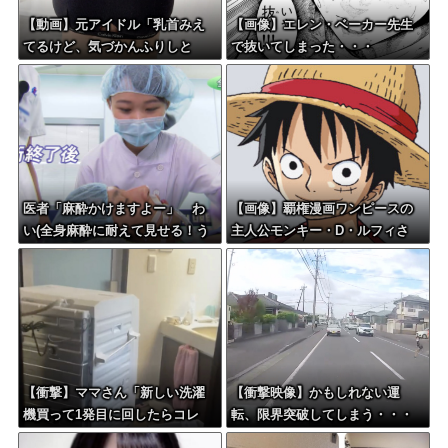
【動画】元アイドル「乳首みえ
【画像】エレン・ベーカー先生
てるけど、気づかんふりしと
で抜いてしまった・・・
こ」
医者「麻酔かけますよー」 わ
【画像】覇権漫画ワンピースの
い(全身麻酔に耐えて見せる！う
主人公モンキー・D・ルフィさ
おおおおおお！！！！)
ん、変わり果てた姿で発見され
る・・・
【衝撃】ママさん「新しい洗濯
【衝撃映像】かもしれない運
機買って1発目に回したらコレ
転、限界突破してしまう・・・
w」