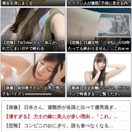
過去を消しまくる
たイラン人が激怒｢子供に見せる内
容じゃない｡悪影響は計り知れない｣
←これw w w w w w w w w
【悲報】TikTokerさん、加工がハズ
【悲報】31歳女性「リボ払いが10年
れてしまいガチで終わる
たっても終わりません」←これw w
w w w w w
【画像】前田敦子さん、お乳で男の
【動画】至近距離のヒグマ、ガチの
子をパイズリwwwwwwwww
マジで怖過ぎる→ご覧ください
【画像】 日本さん、避難所が各国と比べて優秀過ぎ...
【凄すぎる】 力士の嫁に美人が多い理由→「これ」...
【悲報】 コンビニのおにぎり、誰も食べなくなる…