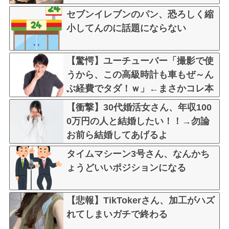
w w w w
セブンイレブンのパン、恐ろしく縮
小してんのに話題にならない
【驚愕】ユーチューバー「撮影で使
うから、この高級時計も車もぜ～ん
ぶ経費でタダ！ｗ」←まさかコレ本
気にしてる奴なんておらんよな？よ
【衝撃】30代婚活女さん、年収100
な？w w w w w w w w w w w
0万円の人と結婚したい！！→勿論
お前ら結婚してあげるよ
な？？？？？？？
タイムマシーン3号さん、なんかち
ょうどいいポジションになる
【悲報】TikTokerさん、加工がハズ
れてしまいガチで終わる