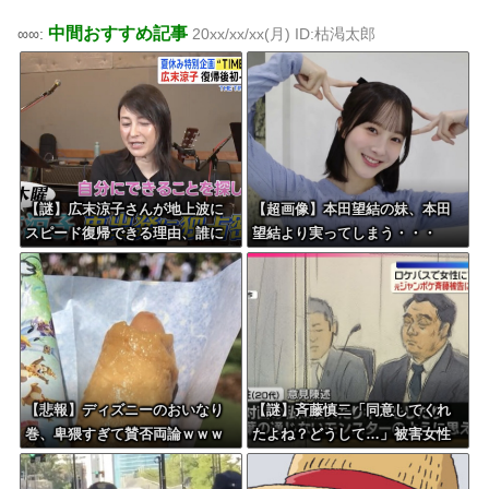
中間おすすめ記事
∞∞:
20xx/xx/xx(月) ID:枯渇太郎
【謎】広末涼子さんが地上波に
【超画像】本田望結の妹、本田
スピード復帰できる理由、誰に
望結より実ってしまう・・・
も分からない・・・
【悲報】ディズニーのおいなり
【謎】斉藤慎二「同意してくれ
巻、卑猥すぎて賛否両論ｗｗｗ
たよね？どうして…」被害女性
ｗｗｗｗｗ
「彼は言葉が通じないモンスタ
ー」