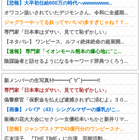
【悲報】大卒初任給600万の時代へwwwwwww...
オワコン扱いされていたデジモンさん、令和に全盛期...
ジャグラーやってる奴ってヤバいの多すぎじゃね？？...
専門家「日本車はダサい、見てて恥ずかしい」
【ネタバレ】 ワンピース、ルフィ絶体絶命の超展開...
【速報】 専門家「イオンモール熊本の爆心地に”こ...
陰謀論者と話せるようになるキーワード辞典つくろう...
新メンバーの生写真ｷﾀ━━━(ﾟ∀ﾟ)━━━!!
専門家「日本車はダサい、見てて恥ずかしい」
偽警察官「保釈金を払えば逮捕されずに済むよ」３０...
【画像】 ババア（43）シングルマザーの爆乳がこ...
板橋の花火大会にセクシー女優松本いちかと新井リマ...
【悲報】ジャンプストアで43億円分のワンピースナ...
広末涼子、『THE TIME』に出演 芸能活動...