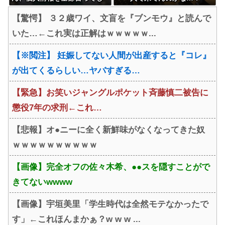
まう
ｗ」「腹でけーｗ」一人焼肉
【驚愕】 ３２歳ワイ、文盲を『ブンモウ』と読んで
ワイ「……ッ…！」
いた…←これ実は正解はｗｗｗｗｗ...
【※閲注】 妊娠してない人間が出産すると『コレ』
が出てくるらしい…ヤバすぎる…
【緊急】お笑いジャングルポケット斉藤慎二被告に
懲役7年の求刑←これ…
【悲報】オ●ニーに全く新鮮味がなくなってきた奴
ｗｗｗｗｗｗｗｗｗｗ
【画像】完全オフの佐々木希、●●スを隠すことがで
きてないwwww
【画像】宇垣美里「学生時代は全然モテなかったで
す」←これほんまかぁ？w w w ...