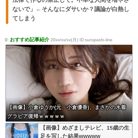
ないで」←そんなにダサいか？議論が白熱し
てしまう
おすすめ記事紹介
0:
20xx/xx/xx(月) ID:suropashi-line
【画像】小倉ゆうか(元・小倉優香)、まさかの水着
グラビア復帰ｗｗｗｗｗ
【画像】めざましテレビ、15歳の生
足を写した結果wwwww