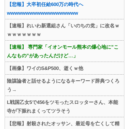
【悲報】大卒初任給600万の時代へ
wwwwwwwwwwwwwwwwwww
【速報】れいわ新選組さん「いのちの党」に改名ｗ
ｗｗｗｗｗｗｗ
【速報】 専門家「イオンモール熊本の爆心地に”こ
んなもの”があったんだけど…」
【画像】ワイのS&P500、逝くｗ他
陰謀論者と話せるようになるキーワード辞典つくろ
う→
L戦国乙女5で456をツモったスロッターさん、本能
寺が下振れまくってツラそう
【悲報】射殺されたオッサン、最近母を亡くして精