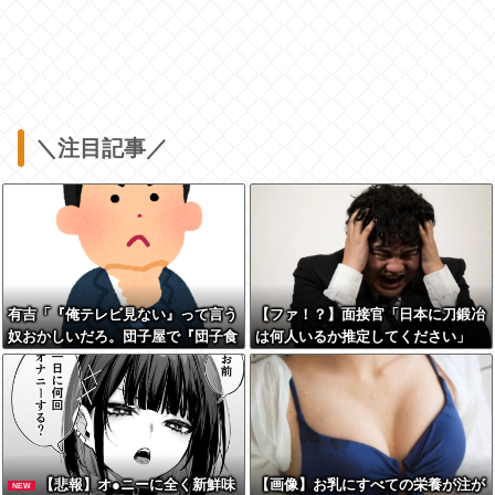
＼注目記事／
有吉「『俺テレビ見ない』って言う
【ファ！？】面接官「日本に刀鍛冶
奴おかしいだろ。団子屋で『団子食
は何人いるか推定してください」
べない』って言うか？」
俺「188人です」 面接官「どうい
う風に考えましたか？」 俺「知っ
てました」→この後『こう』なった
んだがマジで納得いかな
い！！！！！
【悲報】オ●ニーに全く新鮮味
【画像】お乳にすべての栄養が注が
NEW