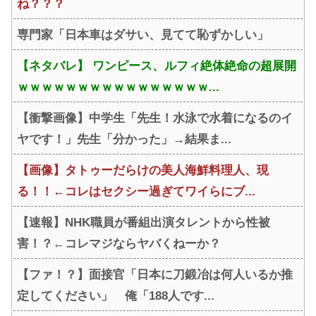
ね？？？
専門家「日本車はダサい、見てて恥ずかしい」
【ネタバレ】 ワンピース、ルフィ絶体絶命の超展開
ｗｗｗｗｗｗｗｗｗｗｗｗｗｗｗｗ...
【衝撃画像】中学生「先生！水泳で水着になるのイ
ヤです！」先生「分かった」→結果ま...
【画像】タトゥーだらけの美人海鮮料理人、現
る！！←コレはセクシー過ぎてワイらにブ...
【速報】NHK職員が番組出演タレントから性被
害！？←コレマジならヤバくねーか？
【ファ！？】面接官「日本に刀鍛冶は何人いるか推
定してください」 俺「188人です...