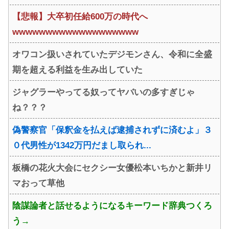
【悲報】大卒初任給600万の時代へ
wwwwwwwwwwwwwwwwwww
オワコン扱いされていたデジモンさん、令和に全盛
期を超える利益を生み出していた
ジャグラーやってる奴ってヤバいの多すぎじゃ
ね？？？
偽警察官「保釈金を払えば逮捕されずに済むよ」３
０代男性が1342万円だまし取られ...
板橋の花火大会にセクシー女優松本いちかと新井リ
マおって草他
陰謀論者と話せるようになるキーワード辞典つくろ
う→