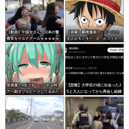
【動画】中国女さん、日本の警
【画像】覇権漫画ワンピースの
察官をケルナグールｗｗｗｗｗ
主人公モンキー・D・ルフィさ
ｗｗｗｗｗｗｗｗｗｗｗｗｗ
ん、変わり果てた姿で発見され
る・・・
居酒屋で4名です！ってする時、
【悲報】大学生の頃に出会ったJ
アヘ顔ダブルピースしてるみた
Sと大人になってから再会し結婚
いになるの恥ずかしいんやが
した男、大炎上してしまう