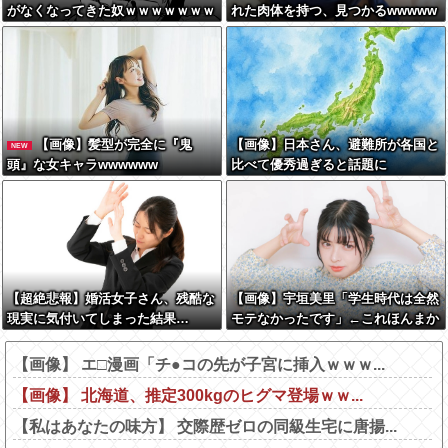
がなくなってきた奴ｗｗｗｗｗｗｗ
れた肉体を持つ、見つかるwwwww
ｗｗｗ
w
【画像】髪型が完全に『鬼
【画像】日本さん、避難所が各国と
NEW
頭』な女キャラwwwwww
比べて優秀過ぎると話題に
【超絶悲報】婚活女子さん、残酷な
【画像】宇垣美里「学生時代は全然
現実に気付いてしまった結果…
モテなかったです」←これほんまか
ぁ？w w w w w w w w
【画像】 エ□漫画「チ●コの先が子宮に挿入ｗｗｗ...
【画像】 北海道、推定300kgのヒグマ登場ｗｗ...
【私はあなたの味方】 交際歴ゼロの同級生宅に唐揚...