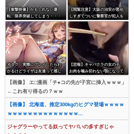
【衝撃映像】かもしれない運
【閲覧注意】大阪の治安が悪化
転、限界突破してしまう・・・
しすぎてついに警察官が犯人を
銃殺。いよいよアメリカみたい
になってきたな
オタク「実際にプレイしたらわ
【悲報】キャバクラの女の子、
かるけどライザは友達って感じ
お肉を噛み切れない顎になって
で性的な目では見れないｗ」←
しまう・・・
【画像】 エ□漫画「チ●コの先が子宮に挿入ｗｗｗ」
これｗ
←これ有り得るの？ｗｗ
【画像】 北海道、推定300kgのヒグマ登場ｗｗｗｗ
ｗｗｗｗｗｗｗｗｗｗｗｗｗｗ...
ジャグラーやってる奴ってヤバいの多すぎじゃ