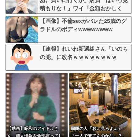
あ。買いに行くか」店員「ほいっ見
積もりな！」ワイ「金額おかしく
ね？」←お前らもそう思うよ
【画像】不倫sexがバレた25歳のグ
な？？？？？
ラドルのボディwwwwwwww
【速報】れいわ新選組さん「いのち
の党」に改名ｗｗｗｗｗｗｗｗ
【動画】昭和のアイドルさ
周囲の人「おい見ろよ…」
ん、個人情報を全部言ってし
「一人で来てんのかな…？