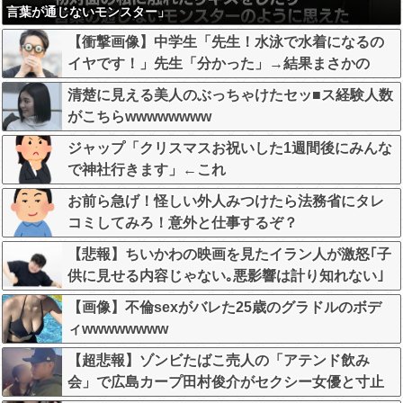
言葉が通じないモンスター」
【衝撃画像】中学生「先生！水泳で水着になるの
イヤです！」先生「分かった」→結果まさかの
『こう』なってしまうw w w w w w w
清楚に見える美人のぶっちゃけたセッ■ス経験人数
がこちらwwwwwwww
ジャップ「クリスマスお祝いした1週間後にみんな
で神社行きます」←これ
お前ら急げ！怪しい外人みつけたら法務省にタレ
コミしてみろ！意外と仕事するぞ？
【悲報】ちいかわの映画を見たイラン人が激怒｢子
供に見せる内容じゃない｡悪影響は計り知れない｣
←これw w w w w w w w w
【画像】不倫sexがバレた25歳のグラドルのボデ
ィwwwwwwww
【超悲報】ゾンビたばこ売人の「アテンド飲み
会」で広島カープ田村俊介がセクシー女優と寸止