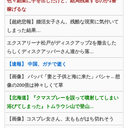
色々副業に手を出したけど、結局残業するのが1番
稼げるな
【超絶悲報】婚活女子さん、残酷な現実に気付いて
しまった結果…
エクスアリーナ松戸がディスクアップ2を撤去した
らしくディスクアッパーさん達から落...
【速報】 中国、ガチで逝く
【画像】 パッパ「妻と子供と海に来た」パシャ←想
像の200倍は神々しくて草
【北海道】『クマスプレーを誤って噴射してしまい
浴びてしまった』トムラウシ山で登山...
【画像】コスプレ女さん、太ももがはち切れそう