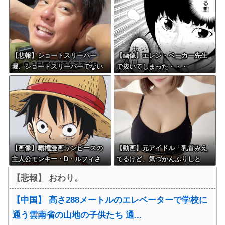
【悲報】ショートスリーパー
【画像】エレン・ベーカー先生
堀、ショートスリーパーでない
で抜いてしまった・・・
事がバレてしまう
【画像】覇権漫画ワンピースの
【動画】元アイドル「乳首みえ
主人公モンキー・D・ルフィさ
てるけど、気づかんふりしと
ん、変わり果てた姿で発見され
こ」
【悲報】 おわり。
る・・・
【中国】 高さ288メートルのエレベーターで学校に
通う雲南省の山地の子供たち 通...