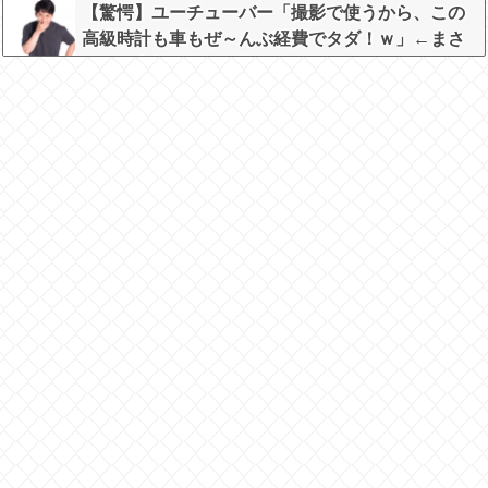
【驚愕】ユーチューバー「撮影で使うから、この
高級時計も車もぜ～んぶ経費でタダ！ｗ」←まさ
かコレ本気にしてる奴なんておらんよな？よな？w
w w w w w w w w w w