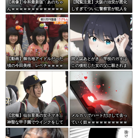
【画像】令和最新版・あのちゃ
【閲覧注意】大阪の治安が悪化
んｗｗｗｗｗｗｗｗｗｗｗｗｗ
しすぎてついに警察官が犯人を
ｗ
銃殺。いよいよアメリカみたい
になってきたな
【動画】御当地アイドルだった
同人誌あとがき「竿役のガキは
頃の今田美桜、レベチｗｗｗｗ
この後犯した女の父に殺されま
ｗｗｗｗｗｗｗｗｗｗｗｗｗｗ
す」
【悲報】仙台育英の女子マネ、
メルカリでハートだけして去っ
神聖な甲子園でウインクをして
ていく奴ｗｗｗｗｗｗｗｗｗｗ
しまう
ｗｗｗ