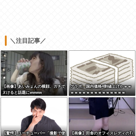
＼注目記事／
【画像】あいみょんの横顔、ガチで
グラボ、国内価格4割値上げかｗｗ
ヌけると話題にwwww
ｗｗｗｗｗｗｗｗｗｗｗｗｗｗ
【驚愕】ユーチューバー「撮影で使
【画像】田舎のオフィスレディのTi