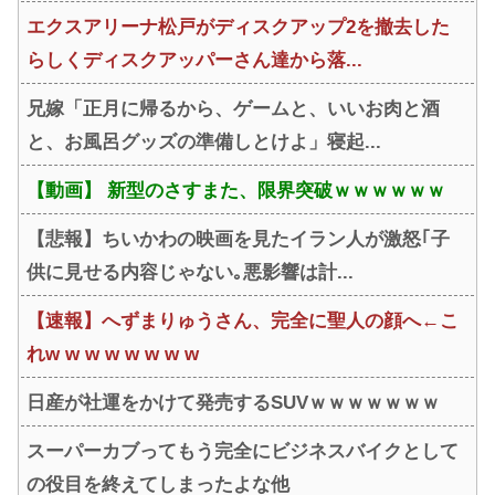
エクスアリーナ松戸がディスクアップ2を撤去した
らしくディスクアッパーさん達から落...
兄嫁「正月に帰るから、ゲームと、いいお肉と酒
と、お風呂グッズの準備しとけよ」寝起...
【動画】 新型のさすまた、限界突破ｗｗｗｗｗｗ
【悲報】ちいかわの映画を見たイラン人が激怒｢子
供に見せる内容じゃない｡悪影響は計...
【速報】へずまりゅうさん、完全に聖人の顔へ←こ
れw w w w w w w w
日産が社運をかけて発売するSUVｗｗｗｗｗｗｗ
スーパーカブってもう完全にビジネスバイクとして
の役目を終えてしまったよな他