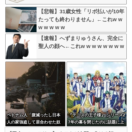
【悲報】31歳女性「リボ払いが10年
たっても終わりません」←これw w
w w w w w
【速報】へずまりゅうさん、完全に
聖人の顔へ←これw w w w w w w w
ベトナム人「腹減ったし日本
『テニスの王子様』 シリーズ2
人の家強盗して居合わせた奴
7年の幕を閉じたのに話題に上
殺すか」
がらないｗｗｗｗ