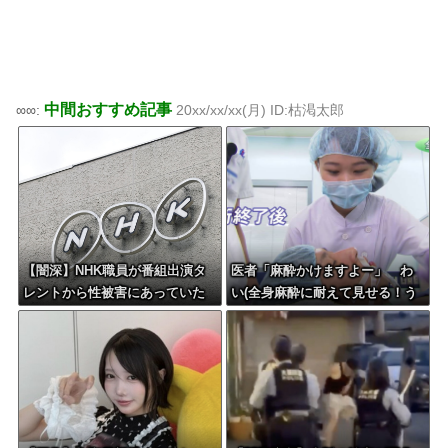
中間おすすめ記事
∞∞:
20xx/xx/xx(月) ID:枯渇太郎
【闇深】NHK職員が番組出演タ
医者「麻酔かけますよー」 わ
レントから性被害にあっていた
い(全身麻酔に耐えて見せる！う
ことが発覚してしまう・・・
おおおおおお！！！！)