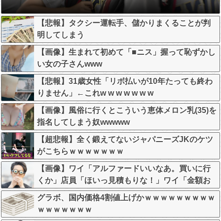
【悲報】タクシー運転手、儲かりまくることが判
明してしまう
【画像】生まれて初めて「■ニス」握って恥ずかし
い女の子さんwww
【悲報】31歳女性「リボ払いが10年たっても終わ
りません」←これw w w w w w w
【画像】風俗に行くとこういう恵体メロン乳(35)を
指名してしまう奴wwwww
【超悲報】全く鍛えてないジャパニーズJKのケツ
がこちらｗｗｗｗｗｗｗ
【画像】ワイ「アルファードいいなあ。買いに行
くか」店員「ほいっ見積もりな！」ワイ「金額お
かしくね？」←お前らもそう思うよな？？？？？
グラボ、国内価格4割値上げかｗｗｗｗｗｗｗｗｗ
ｗｗｗｗｗｗｗ