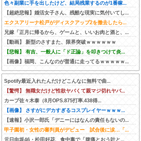
色々副業に手を出したけど、結局残業するのが1番稼...
【超絶悲報】婚活女子さん、残酷な現実に気付いてし...
エクスアリーナ松戸がディスクアップ2を撤去したら...
兄嫁「正月に帰るから、ゲームと、いいお肉と酒と、...
【動画】 新型のさすまた、限界突破ｗｗｗｗｗｗ
【悲報】 有吉、一般人に「ド正論」を叩きつけて炎...
【画像】福岡、こんなのが普通に走ってるｗｗｗｗｗ...
Spotify最近入れたんだけどこんなに無料で曲...
【驚愕】 無職女だけど性欲ヤバくて親マジ切れヤバ...
カープ佐々木泰（8月OPS.875打率.438得...
【画像】 さすがにデカすぎるコスプレイヤーｗｗｗ...
【速報】小沢一郎氏「デニーにはなんの責任もないの...
甲子園初・女性の審判員がデビュー 試合後に涙…「...
元日向坂46・松田好花、食中毒で「腹痛とおう吐と...