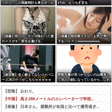
うから、この高級時計も車もぜ～ん
kTok、えっちすぎる
ぶ経費でタダ！ｗ」←まさかコレ本
気にしてる奴なんておらんよな？よ
な？w w w w w w w w w w w
【画像】明らかにチンポ味わった後
【画像】前田敦子さん、お乳で男の
のメスガキ、変化を遂げる
子をパイズリwwwwwwwww
【超悲報】全く鍛えてないジャパニ
野獣先輩が見つからないのは整形し
ーズJKのケツがこちらｗｗｗｗｗ
て別人の顔になっているから←これ
ｗｗ
【悲報】 おわり。
【中国】 高さ288メートルのエレベーターで学校...
【画像】 日本さん、避難所が各国と比べて優秀過ぎ...