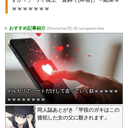
ｗｗｗｗｗｗｗ
おすすめ記事紹介
0:
20xx/xx/xx(月) ID:suropashi-line
メルカリでハートだけして去っていく奴ｗｗｗｗｗ
ｗｗｗｗｗｗｗｗ
同人誌あとがき「竿役のガキはこの
後犯した女の父に殺されます」