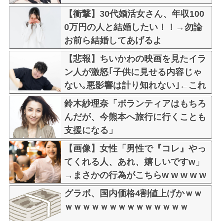
【衝撃】30代婚活女さん、年収100
0万円の人と結婚したい！！→勿論
お前ら結婚してあげるよ
な？？？？？？？
【悲報】ちいかわの映画を見たイラ
ン人が激怒｢子供に見せる内容じゃ
ない｡悪影響は計り知れない｣←これ
w w w w w w w w w
鈴木紗理奈「ボランティアはもちろ
んだが、今熊本へ旅行に行くことも
支援になる」
【画像】女性「男性で『コレ』やっ
てくれる人、あれ、嬉しいですw」
→まさかの行為がこちらw w w w w
w w w w
グラボ、国内価格4割値上げかｗｗ
ｗｗｗｗｗｗｗｗｗｗｗｗｗｗ