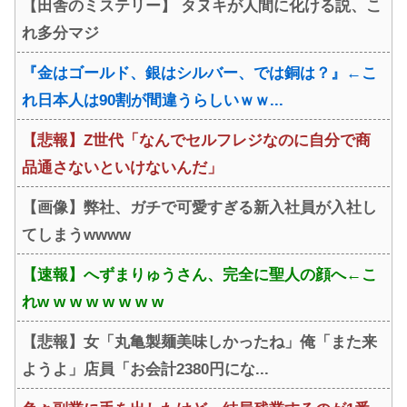
【田舎のミステリー】 タヌキが人間に化ける説、こ
れ多分マジ
『金はゴールド、銀はシルバー、では銅は？』←こ
れ日本人は90割が間違うらしいｗｗ...
【悲報】Z世代「なんでセルフレジなのに自分で商
品通さないといけないんだ」
【画像】弊社、ガチで可愛すぎる新入社員が入社し
てしまうwwww
【速報】へずまりゅうさん、完全に聖人の顔へ←こ
れw w w w w w w w
【悲報】女「丸亀製麺美味しかったね」俺「また来
ようよ」店員「お会計2380円にな...