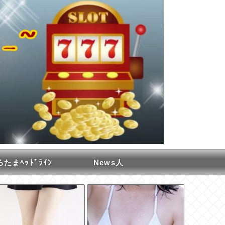
たまﾍｯﾄﾞﾗｲﾝ
News人