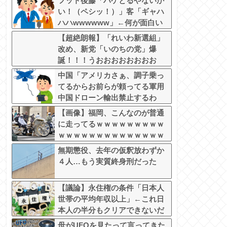
フット後藤「ハゲとるやないか
い！（ペシッ！）」客「ギャハ
ハハwwwwww」←何が面白い
の？
【超絶朗報】「れいわ新選組」
改め、新党「いのちの党」爆
誕！！！うおおおおおおおお
中国「アメリカさぁ、調子乗っ
てるからお前らが頼ってる軍用
中国ドローン輸出禁止するわ
w」
【画像】福岡、こんなのが普通
に走ってるｗｗｗｗｗｗｗｗｗ
ｗｗｗｗｗｗｗｗｗｗｗｗｗｗ
ｗｗｗｗｗｗｗｗｗｗｗｗｗｗ
無期懲役、去年の仮釈放わずか
ｗｗｗ
４人…もう実質終身刑だった
【議論】永住権の条件「日本人
世帯の平均年収以上」←これ日
本人の半分もクリアできないだ
ろ
母がUFOを見たって言ってきた