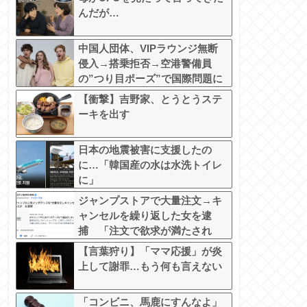
んだが…
中国人団体、VIPラウンジ無断
侵入→搭乗拒否→空港警備員
の”つり目ポーズ”で国際問題に
ｗｗｗ
【衝撃】吉野家、とうとうステ
ーキを出す
日本の地震被害に支援したの
に…「韓国産の水は水洗トイレ
に」
ジャンプストアで大量注文→キ
ャンセルを繰り返した女を逮
捕 「注文で欲求が満たされ
た」総額43億円
【言葉狩り】「ママ応援」が炎
上して謝罪…もう何も言えない
「コンビニ、馬鹿にすんなよ」