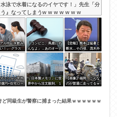
！水泳で水着になるのイヤです！」先生「分
なってしまうw w w w w w w
アル中「水飲み
「コンビニ、馬鹿にす
【悲報】熊本は猛暑と
い！」 グラス
んなよ」→あのオーナ
断水…その頃、茂木外
転倒」
ー夫婦、不起訴ｗｗｗ
相は中南米でニッコリ
ｗｗｗｗｗｗ
動画公開
マンション平均
「日本製メモリ」に世
【画像】福岡、こんな
.2億円+住宅ロー
界中から注文殺到、１
のが普通に走ってるｗ
3%で利息だけ
兆５０００億円で工場
ｗｗｗｗｗｗｗｗｗｗ
0万円←これバカ
増築へ
ｗｗｗｗｗｗｗｗｗｗ
ｗｗｗｗｗｗｗｗｗｗ
けど同級生が警察に捕まった結果ｗｗｗｗｗｗ
ｗｗｗｗｗｗｗｗｗ