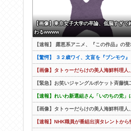
【画像】東京女子大学の卒論、低脳すぎて
わるwwww
【速報】 露悪系アニメ、『この作品』の
【驚愕】 ３２歳ワイ、文盲を『ブンモウ』
【画像】タトゥーだらけの美人海鮮料理人、
【緊急】お笑いジャングルポケット斉藤慎
【速報】れいわ新選組さん「いのちの党」
【画像】タトゥーだらけの美人海鮮料理人、
【速報】NHK職員が番組出演タレントか