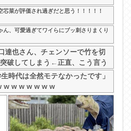
空芯菜が評価され過ぎだと思う！！！！！
ゃん、可愛過ぎてワイらにブッ刺さりまくり
r山口達也さん、チェンソーで竹を切
を突破してしまう←正直、こう言う
 w w w w w
学生時代は全然モテなかったです」
w w w w w w