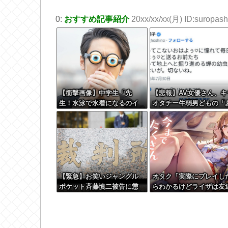
0:
おすすめ記事紹介
20xx/xx/xx(月) ID:suropashi
【衝撃画像】中学生「先
【悲報】AV女優さん、キ
生！水泳で水着になるのイ
オタチー牛弱男どもの「
ヤです！」先生「分かっ
はよう」にブチギレｗｗ
た」→結果まさかの『こ
う』なってしまうw w w w
w w w
【緊急】お笑いジャングル
オタク「実際にプレイし
ポケット斉藤慎二被告に懲
らわかるけどライザは友
役7年の求刑←これ…
って感じで性的な目では
れないｗ」←これｗ