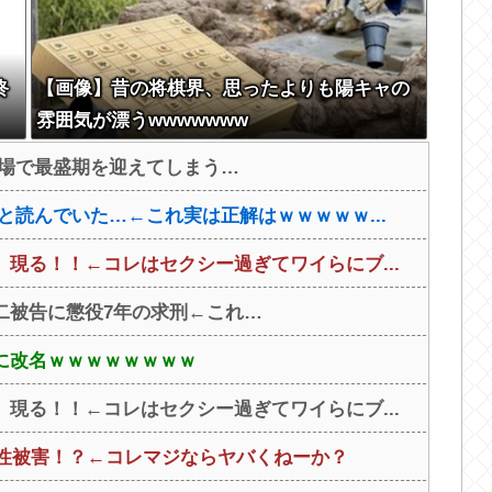
終
【画像】昔の将棋界、思ったよりも陽キャの
雰囲気が漂うwwwwwww
登場で最盛期を迎えてしまう…
と読んでいた…←これ実は正解はｗｗｗｗｗ...
現る！！←コレはセクシー過ぎてワイらにブ...
二被告に懲役7年の求刑←これ…
に改名ｗｗｗｗｗｗｗｗ
現る！！←コレはセクシー過ぎてワイらにブ...
ら性被害！？←コレマジならヤバくねーか？