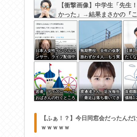
【衝撃画像】中学生「先生
かった」→結果まさかの『こう』
日本人女性インフルエ
無期懲役、去年の仮釈
【草】
ンサー、ライブ配信中
放わずか４人…もう実
たくな
に自殺
質終身刑だった
「はい
若者「ディズニーって
渡邊渚さん、近況報告
首都圏
おばさんの行くところ
「最近は落ち着いてき
価格1
でしょ」←マジか
てます」
ン金利
で月3
なん？
【ふぁ！？】今日同窓会だったんだ
ｗｗｗｗｗ