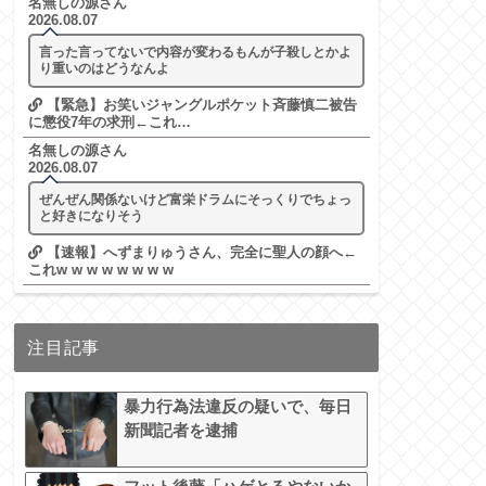
名無しの源さん
2026.08.07
言った言ってないで内容が変わるもんが子殺しとかよ
り重いのはどうなんよ
【緊急】お笑いジャングルポケット斉藤慎二被告
に懲役7年の求刑←これ…
名無しの源さん
2026.08.07
ぜんぜん関係ないけど富栄ドラムにそっくりでちょっ
と好きになりそう
【速報】へずまりゅうさん、完全に聖人の顔へ←
これw w w w w w w w
注目記事
暴力行為法違反の疑いで、毎日
新聞記者を逮捕