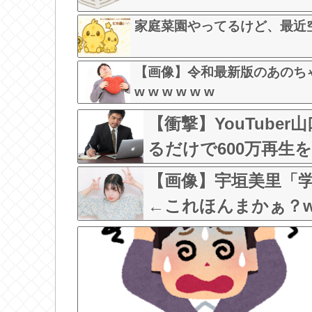
家庭菜園やってるけど、最近
【画像】令和最新版のあのち
w w w w w w
【衝撃】YouTube
るだけで600万再生
のでいいんだよなw w w
【画像】宇垣美里「
←これほんまかぁ？w w 