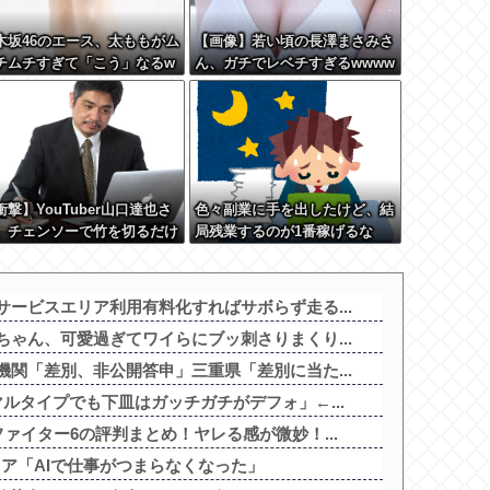
木坂46のエース、太ももがム
【画像】若い頃の長澤まさみさ
チムチすぎて「こう」なるw
ん、ガチでレベチすぎるwwww
w
w
衝撃】YouTuber山口達也さ
色々副業に手を出したけど、結
、チェンソーで竹を切るだけ
局残業するのが1番稼げるな
600万再生を突破してしまう
正直、こう言うのでいいんだ
w w w w w w w w
ービスエリア利用有料化すればサボらず走る...
ゃん、可愛過ぎてワイらにブッ刺さりまくり...
関「差別、非公開答申」三重県「差別に当た...
ルタイプでも下皿はガッチガチがデフォ」←...
ァイター6の評判まとめ！ヤレる感が微妙！...
ジニア「AIで仕事がつまらなくなった」