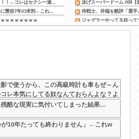
！←コレはセクシー過...
泳げスーパードーム #08【激
懲役7年の求刑←これ...
侍戦士、井端を酷評「選手と
名ｗｗｗｗｗｗｗｗ
ジャグラーやってる奴って
なんでみんなそんなに共産
【速報】れいわ新選組さん
ちらｗｗｗｗｗｗｗ...
ジャグラーやってる奴って
！
最新パチンコ 稼働貢献1週
ヤです！」先生「分か...
【噂】サミー「eシャング
パチンコ台欲しさに白タク
る「クロールで25...
撮影で使うから、この高級時計も車もぜ～ん
かコレ本気にしてる奴なんておらんよな？よ
 w
、残酷な現実に気付いてしまった結果…
いが10年たっても終わりません」←これw