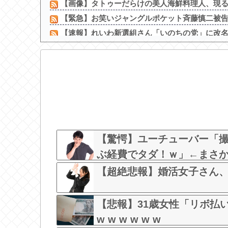
【画像】タトゥーだらけの美人海鮮料理人、現る！
【緊急】お笑いジャングルポケット斉藤慎二被告に
【速報】れいわ新選組さん「いのちの党」に改
AVって中出ししまくってるけど
専門家「日本車はダサい、見てて恥ずかしい」
【画像】 ババア（43）シングルマザーの爆乳がこ
伊勢鈴蘭さん、コカ・コーラ愛を全力アピール
【衝撃画像】中学生「先生！水泳で水着になるのイ
新メンバーの生写真ｷﾀ━━━(ﾟ∀ﾟ)━━━!!
学校からプールが消え“泳げない子ども”が増えてい
【驚愕】ユーチューバー「
ぶ経費でタダ！ｗ」←まさ
な？w w w w w w w w w w
【超絶悲報】婚活女子さん
【悲報】31歳女性「リボ払
w w w w w w