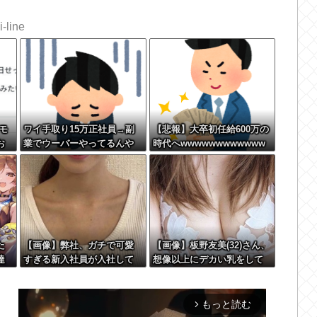
-line
モ
ワイ手取り15万正社員→副
【悲報】大卒初任給600万の
お
業でウーバーやってるんや
時代へwwwwwwwwwwww
ｗ
が金がない
wwwwwww
た
【画像】弊社、ガチで可愛
【画像】板野友美(32)さん、
達
すぎる新入社員が入社して
想像以上にデカい乳をして
見
しまうwwww
しまうwww