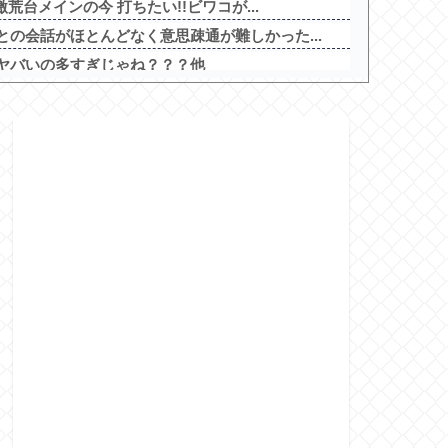
荒台メインの今 打ちたい!!ビワコが...
の会話がほとんどなく意思疎通が難しかった...
ヤバいの多すぎじゃね？？？他
主義嫌なん？他
「いのちの党」に改名ｗｗｗｗｗｗｗｗ
ヤバいの多すぎじゃね？？？
で終わるwwwww
リラ・フロンティア」導入は12月以降！？
行為をした82歳の無職の男を逮捕