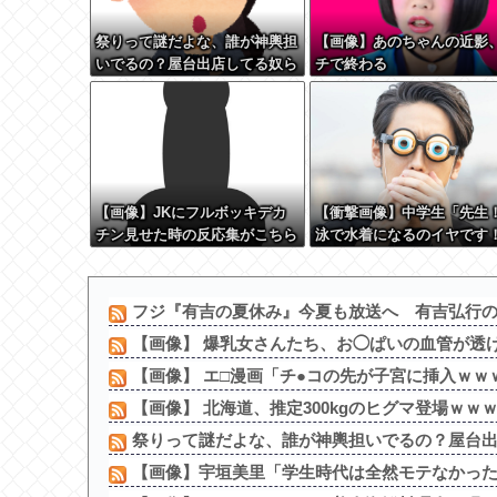
祭りって謎だよな、誰が神輿担
【画像】あのちゃんの近影
いでるの？屋台出店してる奴ら
チで終わる
は誰の許可を得て商売してる
の？
【画像】JKにフルボッキデカ
【衝撃画像】中学生「先生
チン見せた時の反応集がこちら
泳で水着になるのイヤです
ww
先生「分かった」→結果ま
の『こう』なってしまうw w
w w w w
フジ『有吉の夏休み』今夏も放送へ 有吉弘行の意
【画像】 爆乳女さんたち、お◯ぱいの血管が透けて
【画像】 エ□漫画「チ●コの先が子宮に挿入ｗｗｗ
【画像】 北海道、推定300kgのヒグマ登場ｗｗｗ
祭りって謎だよな、誰が神輿担いでるの？屋台出店
【画像】宇垣美里「学生時代は全然モテなかったで