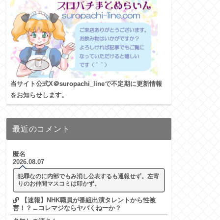
当サイト公式X
＠suropachi_line
で不定期に更新情報
をお知らせします。
最近のコメント
匿名
2026.08.07
犯罪なのに内部でもみ消し公表するも通報せず。左寄
りのお仲間マスコミは叩かず。
【速報】NHK職員が番組出演タレントから性被
害！？←コレマジならヤバくねーか？