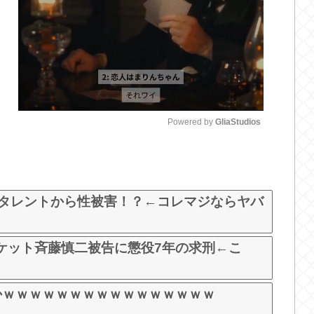
Powered by 
GliaStudios
M
u
t
演タレントから性被害！？←コレマジならヤバ
e
ケット斉藤慎二被告に懲役7年の求刑←こ
かｗｗｗｗｗｗｗｗｗｗｗｗｗｗｗｗ