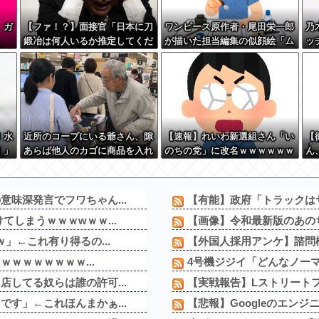
、ガ
【ファ！？】面接官「日本に刀
ワンピース原作者・尾田栄一郎
乃
鍛冶は何人いるか推定してくだ
が描いた担当編集の似顔絵「ム
ッ
さい」 俺「188人です」 面
ダに東大卒」
w
接官「どういう風に考えました
か？」 俺「知ってました」→
この後『こう』なったんだがマ
ジで納得いかない！！！！！
！水
近所のコープにいる爺さん、隙
【速報】れいわ新選組さん「い
【
！」
あらば他人のカゴに商品を入れ
のちの党」に改名ｗｗｗｗｗｗ
ん
さか
ようとする
ｗｗ
で
 w
←
よな
味深発言でフワちゃん...
【有能】政府「トラックはサ
しまうｗｗｗwｗｗ...
【画像】令和最新版のあのち
」←これ有り得るの...
【外国人採用アンケ】諮問機
ｗｗｗｗｗｗｗｗ...
4号機ジジイ「どんなノーマ
してる奴らは誰の許可...
【実戦報告】Lストリートフ
す」←これほんまかぁ...
【悲報】Googleのエン