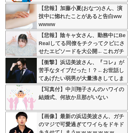
【悲報】加藤小夏(おなつ)さん、演
技中に惚れたことがあると告白ww
wwww
【悲報】陰キャ女さん、勤務中にBe
Realしてる同僚をチクってクビにさ
せたエピソードを大公開←これガチ
だと思う？？？？？
【衝撃】浜辺美波さん、『コレ』が
苦手なタイプだった！？←お世話し
てあげたい弱男が大量沸きしてしま
うw w w w w w w w w
【写真付】中川翔子さんのハワイの
結婚式、何故か旦那がいない
【画像】最新の浜辺美波さん、ガチ
のマジで可愛過ぎてワイらをドキド
キさせてしまうw w w w w w w