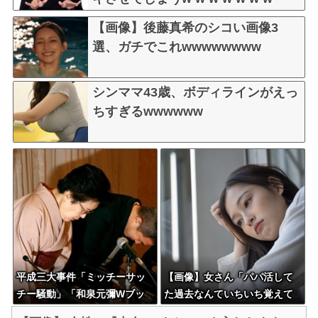
【画像】後藤真希のシコい画像3
選、ガチでこれwwwwwwww
シンママ43歳、ボディラインがえっ
ちすぎるwwwwww
平成三大事件「ミッチーサッ
【画像】女さん「パパ活して
チー騒動」「和泉元彌Wブッ
た過去なんていちいち覚えて
キング事件」あとひとつは？
いません」