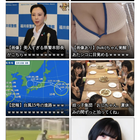
いになってしまう・・・
ッ…ズッ………ゲホォッ！」
【画像】美人すぎる県警本部長
【画像あり】(tuki)ちゃん覚醒！
がこちらｗｗｗｗｗｗｗｗｗｗ
あたシコに目覚めるｗｗｗｗｗ
ｗｗｗ
【悲報】台風15号の進路ｗｗｗ
姪っ子集団「おじちゃん、夏休
ｗｗｗｗｗｗｗｗｗｗｗｗｗｗ
みの間ずっと泊ってくね」