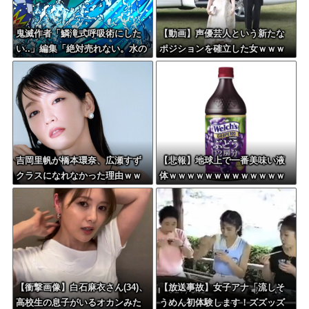
鬼滅作者「鱗滝式呼吸術にした
【動画】声優芸人という新たな
い..」編集「絶対売れない。水の
ポジションを確立した女ｗｗｗ
呼吸にしましょう」
ｗｗｗｗｗｗｗｗｗｗｗｗｗｗ
ｗ
吉岡里帆が橋本環奈、広瀬すず
【悲報】地球上で一番美味い液
クラスになれなかった理由ｗｗ
体ｗｗｗｗｗｗｗｗｗｗｗｗｗ
ｗｗｗｗ
ｗｗｗｗｗｗｗｗｗｗｗｗｗｗ
ｗｗｗｗｗｗ
【衝撃画像】白石麻衣さん(34)、
【放送事故】女子アナ「流しそ
高校生の息子がいるオカンみた
うめん初体験します！ズズッズ