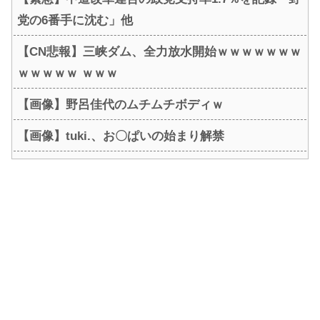
党の6番手に沈む」他
【CN悲報】三峡ダム、全力放水開始ｗｗｗｗｗｗｗ
ｗｗｗｗｗ ｗｗｗ
【画像】野呂佳代のムチムチボディｗ
【画像】tuki.、お〇ぱいの始まり解禁