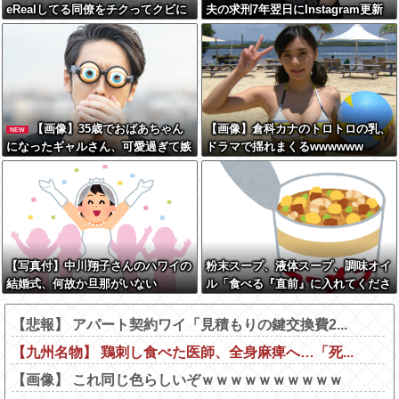
eRealしてる同僚をチクってクビに
夫の求刑7年翌日にInstagram更新
させたエピソードを大公開←これガ
しSNS民をザワつかせてしまう…
チだと思う？？？？？
【画像】35歳でおばあちゃん
【画像】倉科カナのトロトロの乳、
NEW
になったギャルさん、可愛過ぎて嫉
ドラマで揺れまくるwwwwww
妬不可避w w w w w w w w w w w
【写真付】中川翔子さんのハワイの
粉末スープ、液体スープ、調味オイ
結婚式、何故か旦那がいない
ル「食べる『直前』に入れてくださ
い！！」
【悲報】 アパート契約ワイ「見積もりの鍵交換費2...
【九州名物】 鶏刺し食べた医師、全身麻痺へ…「死...
【画像】 これ同じ色らしいぞｗｗｗｗｗｗｗｗｗｗ