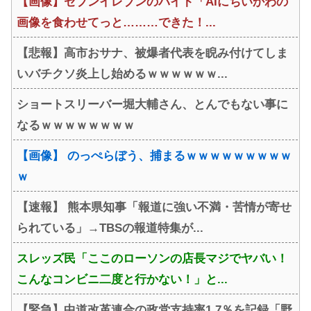
【画像】セブンイレブンのバイト「AIにちいかわの
画像を食わせてっと………できた！...
【悲報】高市おサナ、被爆者代表を睨み付けてしま
いバチクソ炎上し始めるｗｗｗｗｗｗ...
ショートスリーバー堀大輔さん、とんでもない事に
なるｗｗｗｗｗｗｗｗ
【画像】 のっぺらぼう、捕まるｗｗｗｗｗｗｗｗｗ
ｗ
【速報】 熊本県知事「報道に強い不満・苦情が寄せ
られている」→TBSの報道特集が...
スレッズ民「ここのローソンの店長マジでヤバい！
こんなコンビニ二度と行かない！」と...
【緊急】中道改革連合の政党支持率1.7％を記録「野