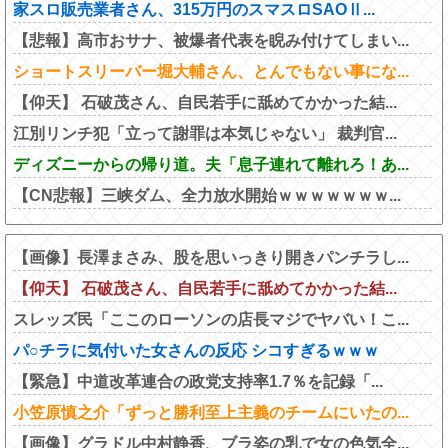
家スロ販売業者さん、315万円のスマスロSAOⅡ...
【悲報】高市おサナ、被爆者代表を睨み付けてしまい...
ショートスリーバー堀大輔さん、とんでもない事にな...
【仰天】 石破茂さん、自民若手に舐めてかかった結...
江別リンチ犯「立って謝罪は本気じゃない」 裁判官...
ディズニーからの帰り道。夫「息子連れて離れろ！あ...
【CN悲報】三峡ダム、全力放水開始ｗｗｗｗｗｗｗ...
【画像】長澤まさみ、股を思いっきり開きパンチラし...
【仰天】 石破茂さん、自民若手に舐めてかかった結...
スレッズ民「ここのローソンの店長マジでヤバい！こ...
パ○チラに気付いた女さんの反応 シコすぎるｗｗｗ
【緊急】中道改革連合の政党支持率1.7％を記録「...
小笠原慎之介「ずっと勝利至上主義のチームにいたの...
【画像】グラドル中村静香、ブラ姿の乳で女の色気全...