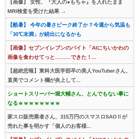
【画像】 女性、『大人の●もちゃ』を入れたまま
MRI検査を受けた結果 →
【酷暑】 今年の暑さピーク終了か？今週から気温も
「30℃未満」が続出になるかも
【画像】セブンイレブンのバイト「AIにちいかわの
画像を食わせてっと………できた！...
【超絶悲報】東科大医学部卒の美人YouTuberさん、
直美でコメント欄が炎上して...
ショートスリーバー堀大輔さん、とんでもない事に
なるｗｗｗｗｗｗｗｗ
家スロ販売業者さん、315万円のスマスロSAOⅡが
売れた事を明かす「個人のお客様...