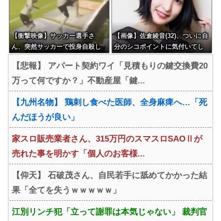
【衝撃映像】サッカー選手さ
【画像】佐倉綾音(32)、ついに自
ん、突然サッカーで投身自殺し
分のシコポイントに気付いてし
てしまう
まう・・・
【悲報】 アパート契約ワイ「見積もりの鍵交換費20
万って何ですか？」不動産屋「鍵...
【九州名物】 鶏刺し食べた医師、全身麻痺へ…「死
んだほうが良い」
家スロ販売業者さん、315万円のスマスロSAOⅡが
売れた事を明かす「個人のお客様...
【仰天】 石破茂さん、自民若手に舐めてかかった結
果「全てを失うｗｗｗｗｗ」
江別リンチ犯「立って謝罪は本気じゃない」 裁判官