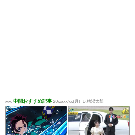
中間おすすめ記事
∞∞:
20xx/xx/xx(月) ID:枯渇太郎