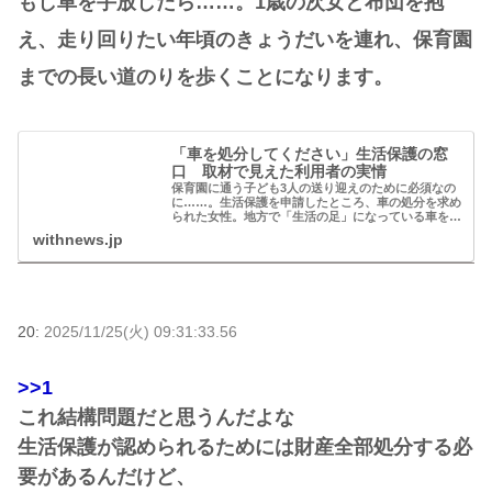
もし車を手放したら……。1歳の次女と布団を抱
え、走り回りたい年頃のきょうだいを連れ、保育園
までの長い道のりを歩くことになります。
「車を処分してください」生活保護の窓
口 取材で見えた利用者の実情
保育園に通う子ども3人の送り迎えのために必須なの
に……。生活保護を申請したところ、車の処分を求め
られた女性。地方で「生活の足」になっている車を処
分するか、生活保護をあきらめるかーー。そんな選択
withnews.jp
を迫られた人たちに話を聞き、制度のあり方につい…
20:
2025/11/25(火) 09:31:33.56
>>1
これ結構問題だと思うんだよな
生活保護が認められるためには財産全部処分する必
要があるんだけど、