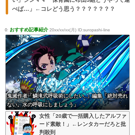
べば…」←コレどう思う？？？？？？？
おすすめ記事紹介
0:
20xx/xx/xx(月) ID:suropashi-line
鬼滅作者「鱗滝式呼吸術にしたい..」編集「絶対売れ
ない。水の呼吸にしましょう」
女性「20歳で一括購入したアルファ
ード素敵！」←レンタカーだろと批
判殺到