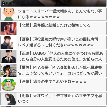
う・・・
ショートスリーバー堀大輔さん、とんでもない事
になるｗｗｗｗｗｗｗｗ
【悲報】風俗嬢と結婚したけど後悔してる
【画像】現役最強の呼び声が高いこの回転寿司、
レベチ過ぎる→ご覧くださいw w w w w w w
【正論】DAIGO「他人の人生にケチつける時間あ
ったら自分の人生変えるために使え。お前らの人
生が終わってることは変わらんぞ」
【驚愕】PTA会長「PTA参加拒否した親へ最終警
告。こうなってもいい？」←コレはどっちが悪い
のか？大論争が巻き起こってしまう…
【画像】温泉の中でこれやる奴ｗｗｗｗ
【朗報】天才ワイ、『デブ禁止』のマチアプを思
いつく