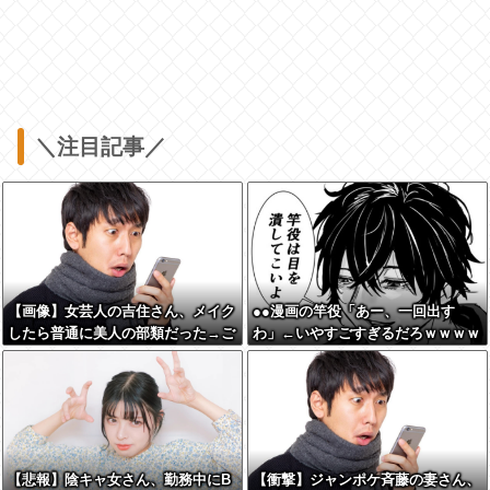
＼注目記事／
【画像】女芸人の吉住さん、メイク
●●漫画の竿役「あー、一回出す
したら普通に美人の部類だった→ご
わ」←いやすごすぎるだろｗｗｗｗ
覧くださいw w w w w w w w
ｗｗ
【悲報】陰キャ女さん、勤務中にB
【衝撃】ジャンポケ斉藤の妻さん、