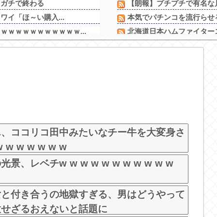
、ガチで終わる
【朗報】プチプチで有名な川
ワイ「ほ～い購入...
本気でパチンコを流行らせる
ｗｗｗｗｗｗｗｗｗｗ...
北海道日本ハムファイター
言い続けたらｗｗｗ...
【急募】ぶっちゃけ「日本衰
だよー(パシャー」
【衝撃】川口被告(19)に無
るｗｗｗ
三共が「釘玉夏祭り」を渋谷
演が売...
シャウエッセン公式、また
番バスト大きい！」下...
【新台】藤商事「Lとある魔術
まった俳優がいる」
News】ユニバ「L/バジリ
ン」秋ランジェリー着...
ん、ココリコ田中みたいなチー牛を大変身さ
w w w w w w
レベチw w w w w w w w w w w
女と付き合うの地獄すぎる、男はどうやって
意せざるおえないと話題に