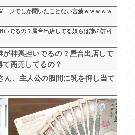
ダージでしか聞いたことない言葉ｗｗｗｗｗ
担いでるの？屋台出店してる奴らは誰の許可
誰が神輿担いでるの？屋台出店して
得て商売してるの？
ンさん、主人公の股間に乳を押し当て