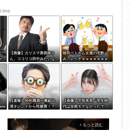
-line
に
【画像】カリスマ美容師さ
移民ベトナム女達の宅飲
か
ん、ココリコ田中みたいな
み、レベチｗｗｗｗｗｗｗ
系
チー牛を大変身させた結果
ｗｗｗｗｗｗｗｗｗｗｗｗ
がこちらw w w w w w w w
ｗｗｗｗｗ
w w w
コ
【速報】NHK職員が番組出
【画像】宇垣美里「学生時
ww
演タレントから性被害！？
代は全然モテなかったで
←コレマジならヤバくねー
す」←これほんまかぁ？w w
か？
w w w w w w