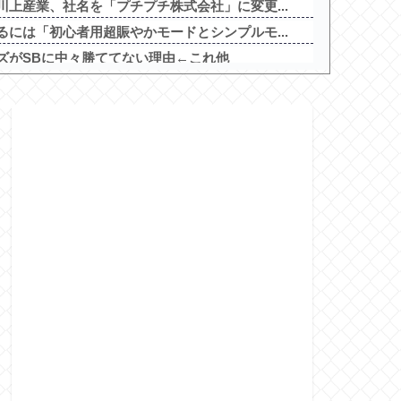
上産業、社名を「プチプチ株式会社」に変更...
には「初心者用超賑やかモードとシンプルモ...
ズがSBに中々勝ててない理由←これ他
退の元凶」だと思うモノ挙げろwwwwww...
期懲役 江別大学生殺人事件、19歳で取...
で開催！期間は8月29日～9月6日まで！
こういうのでいい丼をポスト
の禁書目録2」5ch実戦感想＆評価まと...
スクⅣXB」、北電子「Lライザのアトリ...