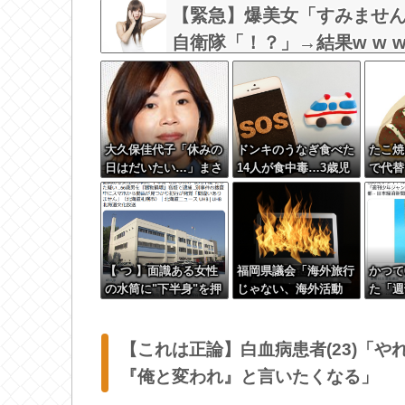
【緊急】爆美女「すみません
自衛隊「！？」→結果w w w w
大久保佳代子「休みの
ドンキのうなぎ食べた
たこ焼
日はだいたい…」まさ
14人が食中毒…3歳児
で代替
かの習慣を暴露ｗｗｗ
から75歳まで被害
【 つ 】面識ある女性
福岡県議会「海外旅行
かつて
の水筒に"下半身"を押
じゃない、海外活動
た「週
し付け"使用不能"にし
だ！」→視察費2.65億
プ」、
た疑い 66歳男を「器
円公開で再炎上ｗｗｗ
100
物損壊」容疑で逮捕
【これは正論】白血病患者(23)「
札幌市
『俺と変われ』と言いたくなる」