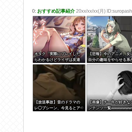
0:
おすすめ記事紹介
20xx/xx/xx(月) ID:suropashi
オタク「実際にプレイした
【悲報】今のアニメ、女
らわかるけどライザは友達
自分の趣味をやらせる系
って感じで性的な目では見
ら女に池沼役をやらせる
れないｗ」←これｗ
へ変化
【放送事故】昔のドラマの
【画像】チー牛が好きな
レ◯プシーン、今見るとア
ンテンツ一覧wwwwwww
ウトすぎる・・・
ww