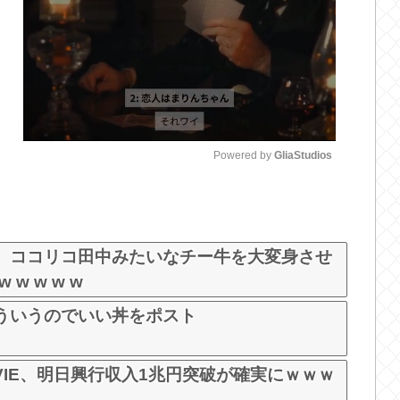
Powered by 
GliaStudios
M
u
t
、ココリコ田中みたいなチー牛を大変身させ
e
 w w w w
ういうのでいい丼をポスト
OVIE、明日興行収入1兆円突破が確実にｗｗｗ