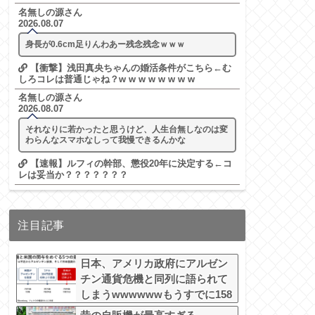
名無しの源さん
2026.08.07
身長が0.6cm足りんわあー残念残念ｗｗｗ
【衝撃】浅田真央ちゃんの婚活条件がこちら←む
しろコレは普通じゃね？w w w w w w w w
名無しの源さん
2026.08.07
それなりに若かったと思うけど、人生台無しなのは変
わらんなスマホなしって我慢できるんかな
【速報】ルフィの幹部、懲役20年に決定する←コ
レは妥当か？？？？？？？
注目記事
日本、アメリカ政府にアルゼン
チン通貨危機と同列に語られて
しまうwwwwwwもうすでに158
円に戻る