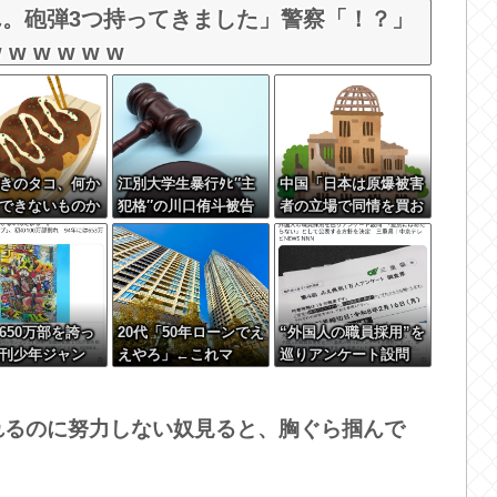
。砲弾3つ持ってきました」警察「！？」
 w w w w
きのタコ、何か
江別大学生暴行ﾀﾋ″主
中国「日本は原爆被害
できないものか
犯格″の川口侑斗被告
者の立場で同情を買お
に「無期懲役」の判決
うとするのを止めろ」
→当時17歳少年に「懲
役30年」の判決
650万部を誇っ
20代「50年ローンでえ
“外国人の職員採用”を
刊少年ジャン
えやろ」←これマ
巡りアンケート設問
発行部数が初の
ジ？？？
「差別にはあたらな
万部割れ
い」として公表する方
針を決定 三重県
やれるのに努力しない奴見ると、胸ぐら掴んで