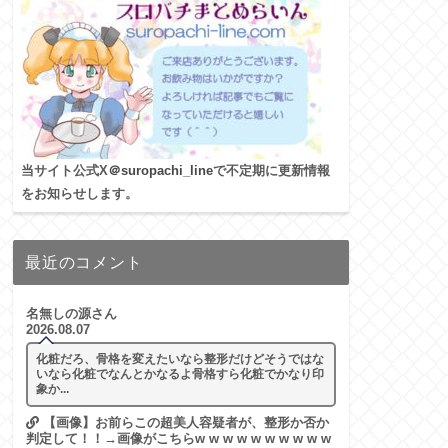
当サイト公式X
＠suropachi_line
で不定期に更新情報
をお知らせします。
最近のコメント
名無しの源さん
2026.08.07
化粧だろ、骨格を変えたいなら整形だけどそうではな
いなら化粧でなんとかなるよ骨格すら化粧でかなり印
象か...
【画像】お前らこの超美人容疑者が、整形か否か
判定して！！→画像がこちらw w w w w w w w w w