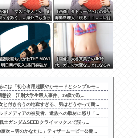
画像】「マスク美人さん、ま
【画像】タトゥーだらけの美人
我々を欺く」←海外でも流行
海鮮料理人、現る！！←コレは
だした結果がこちらw w w w
セクシー過ぎてワイらにブッ刺
w w
さりまくりw w w w w w w w
w
場版映画ちいかわTHE MOVI
【画像】大谷真美子のJK時
、明日興行収入1兆円突破が
代、ガチで大変なことになるw
実にｗｗｗｗｗｗｗｗｗｗｗ
www
ｗ
には「初心者用超賑やかモードとシンプルモ...
期懲役 江別大学生殺人事件、19歳で取...
と付き合うの地獄すぎる、男はどうやって耐...
ドメディアの被災者、遺族への取材に怒り「...
士ガンダムSEEDクライマックスで誤っ...
慶次～雲のかなたに」ティザームービー公開...