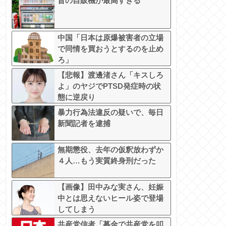
昔の自販機が最高すぎる
中国「日本は原爆被害者の立場
で同情を買おうとするのを止め
ろ」
【悲報】渡邊渚さん「キスしろ
よ」のヤジでPTSD発症時の状
態に逆戻り
暴力行為法違反の疑いで、毎日
新聞記者を逮捕
無期懲役、去年の仮釈放わずか
４人…もう実質終身刑だった
【画像】田中みな実さん、妊娠
中とは思えないヒール姿で登場
してしまう
共産党信者「募金で共産党を叩