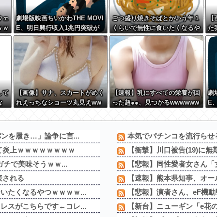
ウェ
劇場版映画ちいかわTHE MOVI
ごつ盛り焼きそばとかいう年１
【
ｗｗ
E、明日興行収入1兆円突破が
くらいで無性に食いたくなるや
た
確実にｗｗｗｗｗｗｗｗｗｗｗ
つｗｗｗｗｗｗｗｗ
り
ｗｗ
w 
して
【画像】サナ、スカートがめく
【速報】乳にすべての栄養が回
劇
な
れえっちなショーツ丸見えww
った超●●、見つかるwwwwww
E
だ」
wwwwww
確
ｗ
を履き…」論争に言...
本気でパチンコを流行らせる
て炎上ｗｗｗｗｗｗｗｗ
【衝撃】川口被告(19)に無
チで美味そうｗｗ...
【悲報】同性愛者女さん「女
表される
【速報】熊本県知事、オール
たくなるやつｗｗｗｗ...
【悲報】演者さん、eF機動戦
スがこちらです←コレ...
【新台】ニューギン「e花の