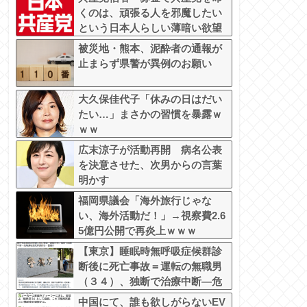
くのは、頑張る人を邪魔したい
という日本人らしい薄暗い欲望
のせい」
被災地・熊本、泥酔者の通報が
止まらず県警が異例のお願い
大久保佳代子「休みの日はだい
たい…」まさかの習慣を暴露ｗ
ｗｗ
広末涼子が活動再開 病名公表
を決意させた、次男からの言葉
明かす
福岡県議会「海外旅行じゃな
い、海外活動だ！」→視察費2.6
5億円公開で再炎上ｗｗｗ
【東京】睡眠時無呼吸症候群診
断後に死亡事故＝運転の無職男
（３４）、独断で治療中断―危
険運転致死罪適用も
中国にて、誰も欲しがらないEV