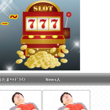
たまﾍｯﾄﾞﾗｲﾝ
News人