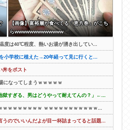
で
【画像】富裕層が食べてる「恵方巻」がこち
らwwwwwwwwwwwww
度は40℃程度、熱いお湯が湧き出してい...
小学校に植えた→20年経って見に行くと...
い丼をポスト
会場になってしまうｗｗｗｗｗ
獄すぎる、男はどうやって耐えてんの？」←...
ｗｗｗｗｗｗｗｗ ｗｗｗｗｗｗｗｗｗｗｗ...
うのでいいんだよが目一杯詰まってると話題...