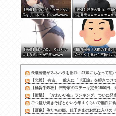
【画像】こういうキュートなお
【画像】洋服の青山、空調
尻をしてるヒロインwwwwww
アを発売ｗｗｗｗｗｗｗｗ
wwww
ｗｗｗｗ
【画像】日本のOL、やはりシ
岡田斗司夫「人間の本音と
コすぎることが判明wwww
ブサイクを見たら不愉快に
る。この責任をどうとるん
長瀬智也がスネハラを謝罪「47歳にもなって短パン
【悲報】 有吉、一般人に「ド正論」を叩きつけ
【極旨牛鉄板】 吉野家のステーキ定食1500円、ガ
【衝撃】 「かわいい虫」ランキング、ついに発
ごつ盛り焼きそばとかいう年１くらいで無性に食い
【画像】俺たちの姫、佳子さまのお気に入りのドレ