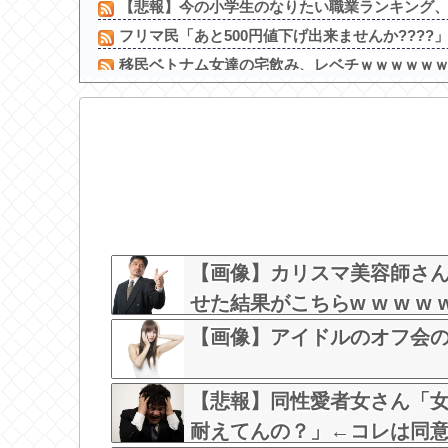
【悲報】今の小学生のなりたい職業ランキング
フリマ民「あと500円値下げ出来ませんか????」
移民ベトナム女達の宅飲み、レベチｗｗｗｗｗｗｗ
【愕然】 パチ屋で負けてる女に「1万でどやw」と
【画像】 JC「妊娠しちゃったぁ…あたしまだJC
同僚の美人に土下座して必死に頼んだらこうな
ハロ！コン2026「TOYOTA ARENA TOKYO」公
鈴木奈々「垂れてたバストが上がった！」「今が一
【悲報】加藤小夏(おなつ)「演技中に惚れてし
森香澄、下着姿で美ボディー披露 「ピーチ・ジョ
【画像】カリスマ美容師さ
せた結果がこちらw w w w w 
【画像】アイドルのオフ会の光景、
【悲報】同性愛者女さん「
耐えてんの？」←コレは同