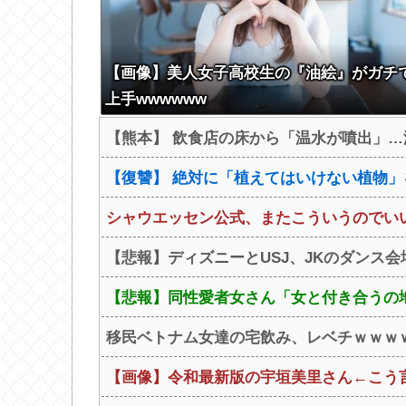
【画像】美人女子高校生の『油絵』がガチ
上手wwwwww
【熊本】 飲食店の床から「温水が噴出」…温
【復讐】 絶対に「植えてはいけない植物」を
シャウエッセン公式、またこういうのでい
【悲報】ディズニーとUSJ、JKのダンス
【悲報】同性愛者女さん「女と付き合うの地
移民ベトナム女達の宅飲み、レベチｗｗｗｗ
【画像】令和最新版の宇垣美里さん←こう言