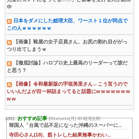
中
日本をダメにした総理大臣、ワースト１位が同点で
この人ｗｗｗｗｗｗ
【画像】靴屋の女子店員さん、お尻の割れ目ががっ
つり出てしまうｗ
【徹底討論】ハロプロ史上最高のリーダーって誰だ
と思う？
【画像】令和最新版の宇垣美里さん←こう言うので
いいんだよが目一杯詰まってると話題にw w w w w w w
w w
おすすめ記事
1001:
20xx/xx/xx(月) ID:枯渇太郎
韓国人「台風で品不足になった沖縄のスーパーに...
寺田心さん(18)、筋トレした結果無事かわい...