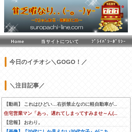
Home
当サイトについて
ﾌﾟﾗｲﾊﾞｼｰﾎﾟﾘｼｰ
今日のイチオシ＼GOGO！／
＼注目記事／
【動画】 これはひどい…右折禁止なのに軽自動車が...
住宅営業マン「あっ、遅れてしまってすみませ～ん(...
【悲報】 おわり。
【画像】『20代にしか見えない30代女子』がこち...