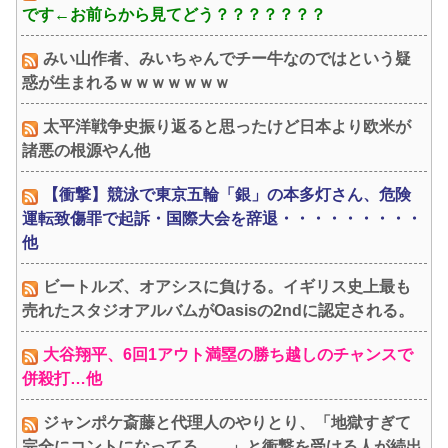
です←お前らから見てどう？？？？？？？
みい山作者、みいちゃんでチー牛なのではという疑
惑が生まれるｗｗｗｗｗｗｗ
太平洋戦争史振り返ると思ったけど日本より欧米が
諸悪の根源やん他
【衝撃】競泳で東京五輪「銀」の本多灯さん、危険
運転致傷罪で起訴・国際大会を辞退・・・・・・・・・
他
ビートルズ、オアシスに負ける。イギリス史上最も
売れたスタジオアルバムがOasisの2ndに認定される。
大谷翔平、6回1アウト満塁の勝ち越しのチャンスで
併殺打…他
ジャンポケ斎藤と代理人のやりとり、「地獄すぎて
完全にコントになってる……」と衝撃を受ける人が続出