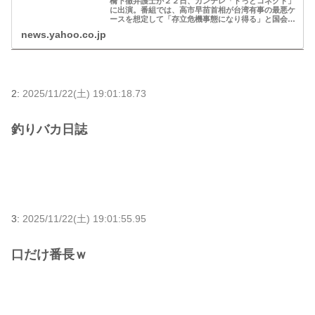
橋下徹弁護士が２２日、カンテレ「ドっとコネクト」
に出演。番組では、高市早苗首相が台湾有事の最悪ケ
ースを想定して「存立危機事態になり得る」と国会発
言し、中国側が猛反発している問題を取り上げた。
news.yahoo.co.jp
2:
2025/11/22(土) 19:01:18.73
釣りバカ日誌
3:
2025/11/22(土) 19:01:55.95
口だけ番長ｗ