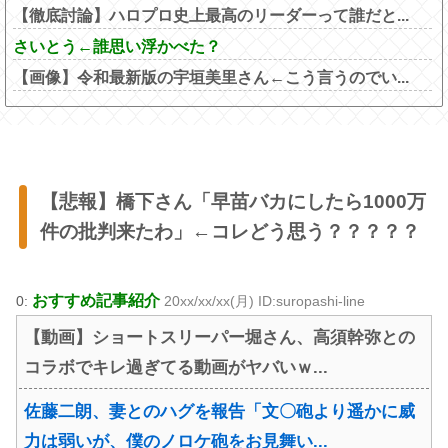
【徹底討論】ハロプロ史上最高のリーダーって誰だと...
さいとう←誰思い浮かべた？
【画像】令和最新版の宇垣美里さん←こう言うのでい...
【悲報】橋下さん「早苗バカにしたら1000万
件の批判来たわ」←コレどう思う？？？？？
おすすめ記事紹介
0:
20xx/xx/xx(月) ID:suropashi-line
【動画】ショートスリーパー堀さん、高須幹弥との
コラボでキレ過ぎてる動画がヤバいｗ...
佐藤二朗、妻とのハグを報告「文〇砲より遥かに威
力は弱いが、僕のノロケ砲をお見舞い...