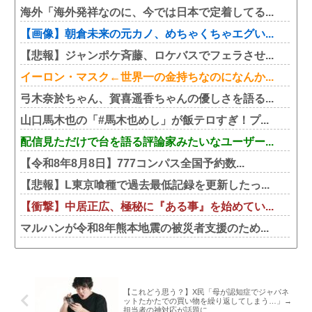
海外「海外発祥なのに、今では日本で定着してる...
【画像】朝倉未来の元カノ、めちゃくちゃエグい...
【悲報】ジャンポケ斉藤、ロケバスでフェラさせ...
イーロン・マスク←世界一の金持ちなのになんか...
弓木奈於ちゃん、賀喜遥香ちゃんの優しさを語る...
山口馬木也の「#馬木也めし」が飯テロすぎ！プ...
配信見ただけで台を語る評論家みたいなユーザー...
【令和8年8月8日】777コンパス全国予約数...
【悲報】L東京喰種で過去最低記録を更新したっ...
【衝撃】中居正広、極秘に『ある事』を始めてい...
マルハンが令和8年熊本地震の被災者支援のため...
【これどう思う？】X民「母が認知症でジャパネ
ットたかたでの買い物を繰り返してしまう…」→
担当者の神対応が話題に