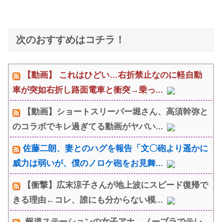
次のおすすめはコチラ！
【動画】 これはひどい…右折禁止なのに軽自動
車が突如右折し路面電車と衝突→乗っ...
【動画】ショートスリーパー堀さん、高須幹弥と
のコラボでキレ過ぎてる動画がヤバい...
佐藤二朗、妻とのハグを報告「文〇砲より遥かに
威力は弱いが、僕のノロケ砲をお見舞...
【衝撃】広末涼子さんが地上波にスピード復帰で
きる理由←コレ、誰にも分からない模...
報道ステーションの女子アナ、ノーブラでテレ