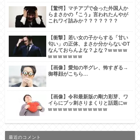
【驚愕】マチアプで会った外国人か
らまさかの『こう』言われたんやが
これワイ詰みか？？？？？？？
【衝撃】若い女の子からする「甘い
匂い」の正体、まさか分からないDT
なんておらんよな？よな？w w w w
w w w w w w w
【画像】愛知の半グレ、怖すぎる→
御尊顔がこちら…
【画像】令和最新版の剛力彩芽、ワ
イらにブッ刺さりまくりと話題にw
w w w w w w w w w w w w
最近のコメント