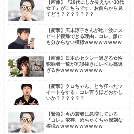
【画像】『20代にしか見えない30代
女子』がこちらです←お前らから見
てどう？？？？？？？
【衝撃】広末涼子さんが地上波にス
ピード復帰できる理由←コレ、誰に
も分からない模様w w w w w w w w
【画像】日本のセクシー過ぎる女性
犯罪者一覧が冗談抜きにレベル高過
ぎる件w w w w w w w w w
【衝撃】クロちゃん、とち狂ったツ
イートをする←コレ言うほどおかし
いか？？？？？？
【緊急】今の若者に急増している
『コレ』依存、めちゃくちゃ深刻な
模様w w w w w w w w w w