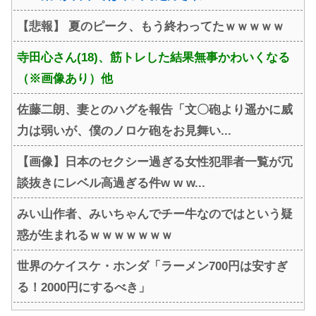
【悲報】 夏のピーク、もう終わってたｗｗｗｗｗ
寺田心さん(18)、筋トレした結果無事かわいくなる
（※画像あり）他
佐藤二朗、妻とのハグを報告「文〇砲より遥かに威
力は弱いが、僕のノロケ砲をお見舞い...
【画像】日本のセクシー過ぎる女性犯罪者一覧が冗
談抜きにレベル高過ぎる件w w w...
みい山作者、みいちゃんでチー牛なのではという疑
惑が生まれるｗｗｗｗｗｗｗ
世界のケイスケ・ホンダ「ラーメン700円は安すぎ
る！2000円にするべき」