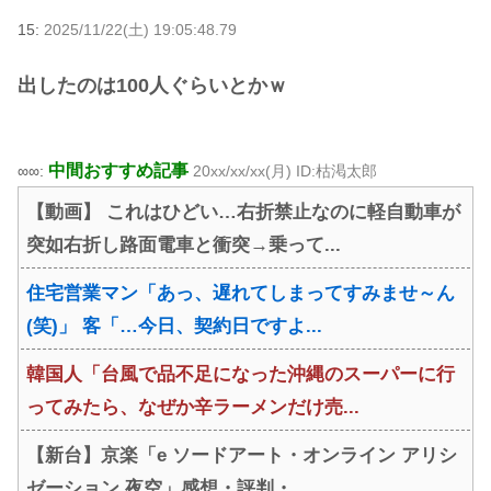
15:
2025/11/22(土) 19:05:48.79
出したのは100人ぐらいとかｗ
中間おすすめ記事
∞∞:
20xx/xx/xx(月) ID:枯渇太郎
【動画】 これはひどい…右折禁止なのに軽自動車が
突如右折し路面電車と衝突→乗って...
住宅営業マン「あっ、遅れてしまってすみませ～ん
(笑)」 客「…今日、契約日ですよ...
韓国人「台風で品不足になった沖縄のスーパーに行
ってみたら、なぜか辛ラーメンだけ売...
【新台】京楽「e ソードアート・オンライン アリシ
ゼーション 夜空」感想・評判・...