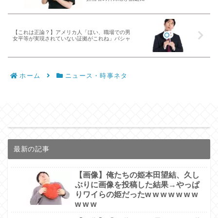
【これは正論？】アメリカ人「ほい、職場での男
女平等が実現されていない証拠がこれね」パシャ
ホーム
ニュース・時事ネタ
最新の記事
【画像】俺たちの姫本田望結、久し
ぶりに画像を投稿した結果→やっぱ
りワイらの姫だったw w w w w w w
w w w