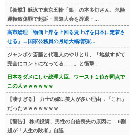
【衝撃】競泳で東京五輪「銀」の本多灯さん、危険
運転致傷罪で起訴・国際大会を辞退・...
高市総理「物価上昇を上回る賃上げを日本に定着さ
せる」→国家公務員の月給大幅増額(...
ジャンポケ斎藤と代理人のやりとり、「地獄すぎて
完全にコントになってる……」と衝撃...
日本をダメにした総理大臣、ワースト１位が同点で
この人ｗｗｗｗｗｗ
【凄すぎる】 力士の嫁に美人が多い理由→「これ」
だったｗｗｗｗｗｗｗ
【警告】 株式投資、男性の自信喪失の原因に… 6割
超が「人生の敗者」自認