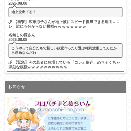
2026.08.08
地上波出てる？
【衝撃】広末涼子さんが地上波にスピード復帰できる理由←コ
レ、誰にも分からない模様w w w w w w w w
名無しの源さん
2026.08.08
こうやって自分たちで新しい政党作ったり選ぶ権利放棄してんだか
ら愚民なんだわ
【緊急】今の若者に急増している『コレ』依存、めちゃくちゃ
深刻な模様w w w w w w w w w w
お知らせ