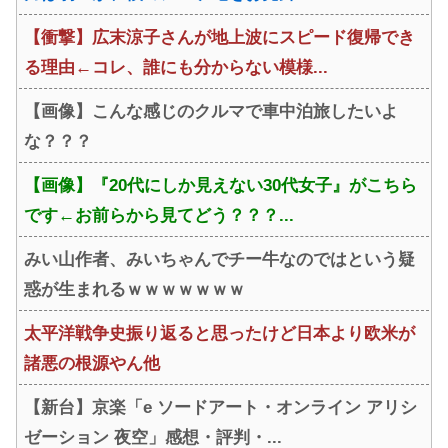
【衝撃】広末涼子さんが地上波にスピード復帰でき
る理由←コレ、誰にも分からない模様...
【画像】こんな感じのクルマで車中泊旅したいよ
な？？？
【画像】『20代にしか見えない30代女子』がこちら
です←お前らから見てどう？？？...
みい山作者、みいちゃんでチー牛なのではという疑
惑が生まれるｗｗｗｗｗｗｗ
太平洋戦争史振り返ると思ったけど日本より欧米が
諸悪の根源やん他
【新台】京楽「e ソードアート・オンライン アリシ
ゼーション 夜空」感想・評判・...