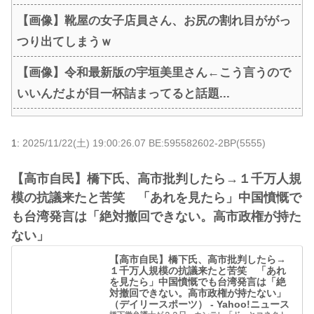
【画像】靴屋の女子店員さん、お尻の割れ目ががっ
つり出てしまうｗ
【画像】令和最新版の宇垣美里さん←こう言うので
いいんだよが目一杯詰まってると話題...
1:
2025/11/22(土) 19:00:26.07 BE:595582602-2BP(5555)
【高市自民】橋下氏、高市批判したら→１千万人規
模の抗議来たと苦笑 「あれを見たら」中国憤慨で
も台湾発言は「絶対撤回できない。高市政権が持た
ない」
【高市自民】橋下氏、高市批判したら→
１千万人規模の抗議来たと苦笑 「あれ
を見たら」中国憤慨でも台湾発言は「絶
対撤回できない。高市政権が持たない」
（デイリースポーツ） - Yahoo!ニュース