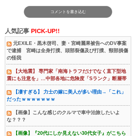
コメントを書き込む
人気記事
PICK-UP!!
元EXILE・黒木啓司、妻・宮崎麗果被告へのDV事案
で逮捕 宮崎は全身打撲、頭部裂傷及び打撲、頸部損傷
の怪我
【大地震】 専門家「南海トラフだけでなく直下型地
震にも注意を」…中部各地に危険度「Sランク」断層帯
【凄すぎる】 力士の嫁に美人が多い理由→「これ」
だったｗｗｗｗｗｗｗ
【画像】こんな感じのクルマで車中泊旅したいよ
な？？？
【画像】『20代にしか見えない30代女子』がこちら