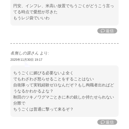
円安、インフレ、米高い放置でちうごくがどうこう言っ
てる時点で愛想が尽きた
もうレジ袋でいいわ
返信
名無しの源さん
より:
2025年11月30日 19:17
ちうごくに媚びる必要ないよ全く
でもわざわざ怒らせることをすることはない
自衛隊って実戦経験ゼロなんだぞ？もし殉職者出ればど
うなるかわかるよな？
秋田のツキノワグマごときに木の銃しか持たせられない
分際で
ちうごくは普通に撃って来るぞ？
返信