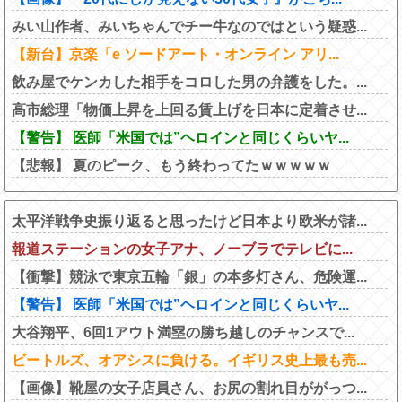
みい山作者、みいちゃんでチー牛なのではという疑惑...
【新台】京楽「e ソードアート・オンライン アリ...
飲み屋でケンカした相手をコロした男の弁護をした。...
高市総理「物価上昇を上回る賃上げを日本に定着させ...
【警告】 医師「米国では”ヘロインと同じくらいヤ...
【悲報】 夏のピーク、もう終わってたｗｗｗｗｗ
太平洋戦争史振り返ると思ったけど日本より欧米が諸...
報道ステーションの女子アナ、ノーブラでテレビに...
【衝撃】競泳で東京五輪「銀」の本多灯さん、危険運...
【警告】 医師「米国では”ヘロインと同じくらいヤ...
大谷翔平、6回1アウト満塁の勝ち越しのチャンスで...
ビートルズ、オアシスに負ける。イギリス史上最も売...
【画像】靴屋の女子店員さん、お尻の割れ目ががっつ...