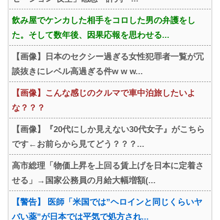
飲み屋でケンカした相手をコロした男の弁護をし
た。そして数年後、因果応報を思わせる...
【画像】日本のセクシー過ぎる女性犯罪者一覧が冗
談抜きにレベル高過ぎる件w w w...
【画像】こんな感じのクルマで車中泊旅したいよ
な？？？
【画像】『20代にしか見えない30代女子』がこちら
です←お前らから見てどう？？？...
高市総理「物価上昇を上回る賃上げを日本に定着さ
せる」→国家公務員の月給大幅増額(...
【警告】 医師「米国では”ヘロインと同じくらいヤ
バい薬”が日本では平気で処方され...