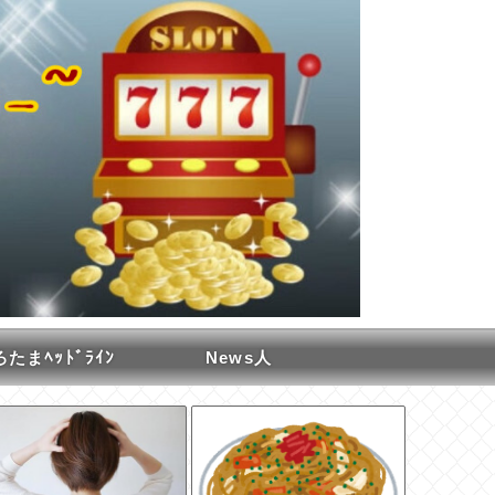
たまﾍｯﾄﾞﾗｲﾝ
News人