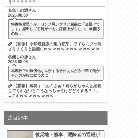
う？？？？？？
名無しの源さん
2026.08.08
毎度毎度思うが、センス悪いダサい服装に『金掛けて
ます』感出してる所が一向に評価上がらない。年相応
の服...
【画像】令和最新版の剛力彩芽、ワイらにブッ刺
さりまくりと話題にw w w w w w w w w w w w w
名無しの源さん
2026.08.08
馬鹿校正の無償化なんかする余裕あんだろ中卒で働か
せた方が役に立つのに
【怒報】国税庁「あのさぁ！君らがちゃんと納税
してくれないとこうなっちゃうけどどうする？！」
←これw w w w w w w w
注目記事
被災地・熊本、泥酔者の通報が