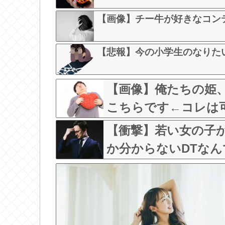
【画像】チー牛が好きなコンテ
【悲報】今の小学生のなりた
【画像】俺たちの姫
こちらです←コレは可愛過
【衝撃】若い女の子
か分からないDTなんて
w w w w w w