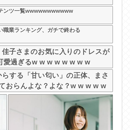
ンツ一覧wwwwwwwwwww
い職業ランキング、ガチで終わる
、佳子さまのお気に入りのドレスが
ぎるw w w w w w w w
からする「甘い匂い」の正体、まさ
おらんよな？よな？w w w w w