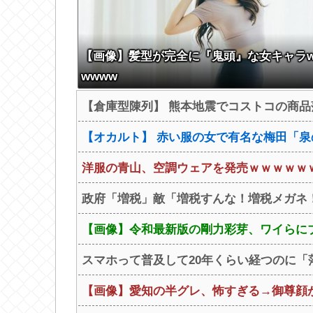
【画像】髪型が完全に『鬼頭』な女キャラ
wwww
【倉庫型陳列】 熊本地震でコストコの商品
【オカルト】 赤い服の女で有名な梅田「泉
洋服の青山、空調ウェアを発売ｗｗｗｗｗ
政府「増税」敵「増税すんな！増税メガネ！
【画像】令和最新版の剛力彩芽、ワイらにブッ刺
スマホって普及して20年くらい経つのに「
【画像】愛知の半グレ、怖すぎる→御尊顔