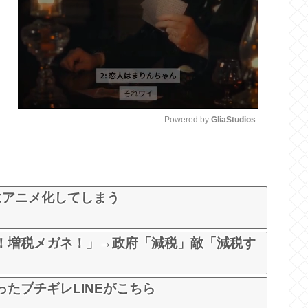
Powered by 
GliaStudios
M
u
t
にアニメ化してしまう
e
！増税メガネ！」→政府「減税」敵「減税す
たブチギレLINEがこちら