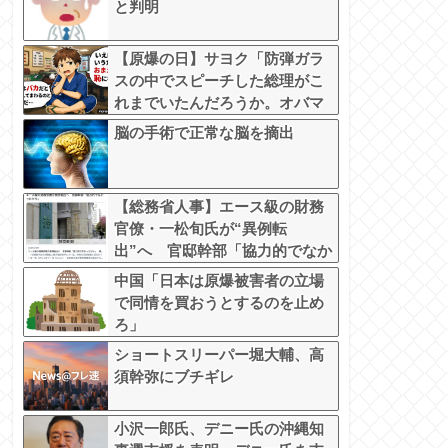
と判明
【原爆の日】サヨク「防弾ガラ
スの中でスピーチした総理がこ
れまでいたんだろうか。オバマ
大統領でさえ、防弾ガラスなん
脳の手術で正常な脳を摘出
てなかった！」→石破茂＆オバ
マ大統領も使ってました
【総務省人事】エース級の財務
官僚・一松旬氏が“異例転
出”へ 官邸幹部「協力的でなか
ったから」
中国「日本は原爆被害者の立場
で同情を買おうとするのを止め
ろ」
ショートスリーパー堀大輔、高
須幹弥にブチギレ
小沢一郎氏、デニー氏の沖縄知