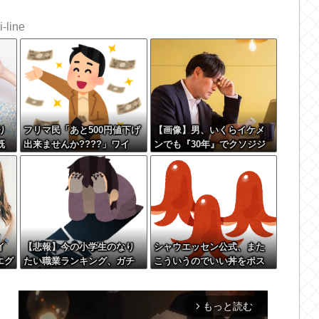
-line
り
フリマ民「あと500円値下げ
【画像】男、いくらイケメ
既
出来ませんか????」ワイ
ンでも『30年』でクソジジ
の
「ほ～い購入ｗ」
いになってしまう
 w
イ
【悲報】今の小学生のなり
シャウエッセン公式、また
エグ
たい職業ランキング、ガチ
こういうのでいい丼をポス
で終わる
ト