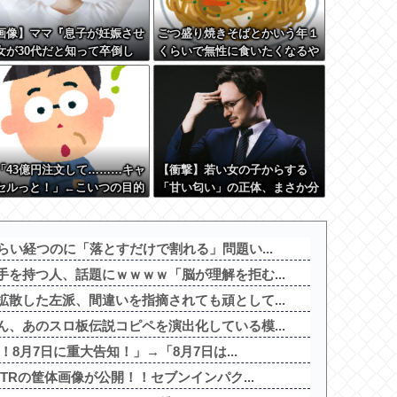
画像】ママ『息子が妊娠させ
ごつ盛り焼きそばとかいう年１
女が30代だと知って卒倒し
くらいで無性に食いたくなるや
』←これ
つｗｗｗｗｗｗｗｗ
「43億円注文して………キャ
【衝撃】若い女の子からする
セルっと！」←こいつの目的
「甘い匂い」の正体、まさか分
からないDTなんておらんよ
な？よな？w w w w w w w w
w w w
らい経つのに「落とすだけで割れる」問題い...
を持つ人、話題にｗｗｗｗ「脳が理解を拒む...
散した左派、間違いを指摘されても頑として...
、あのスロ板伝説コピペを演出化している模...
！8月7日に重大告知！」→「8月7日は...
TRの筐体画像が公開！！セブンインパク...