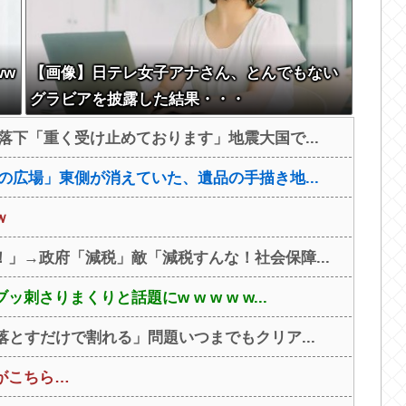
ww
【画像】日テレ女子アナさん、とんでもない
グラビアを披露した結果・・・
落下「重く受け止めております」地震大国で...
の広場」東側が消えていた、遺品の手描き地...
ｗ
」→政府「減税」敵「減税すんな！社会保障...
さりまくりと話題にw w w w w...
落とすだけで割れる」問題いつまでもクリア...
がこちら…