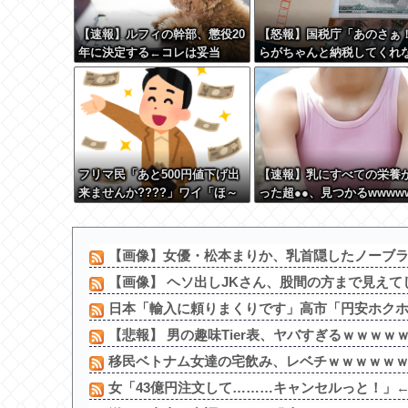
【速報】ルフィの幹部、懲役20
【怒報】国税庁「あのさぁ
年に決定する←コレは妥当
らがちゃんと納税してくれ
か？？？？？？？
とこうなっちゃうけどどう
る？！」←これw w w w w 
w w
フリマ民「あと500円値下げ出
【速報】乳にすべての栄養
来ませんか????」ワイ「ほ～
った超●●、見つかるwwww
い購入ｗ」
【画像】女優・松本まりか、乳首隠したノーブラ
【画像】 ヘソ出しJKさん、股間の方まで見えてし
日本「輸入に頼りまくりです」高市「円安ホク
【悲報】 男の趣味Tier表、ヤバすぎるｗｗｗｗ
移民ベトナム女達の宅飲み、レベチｗｗｗｗｗｗｗ
女「43億円注文して………キャンセルっと！」