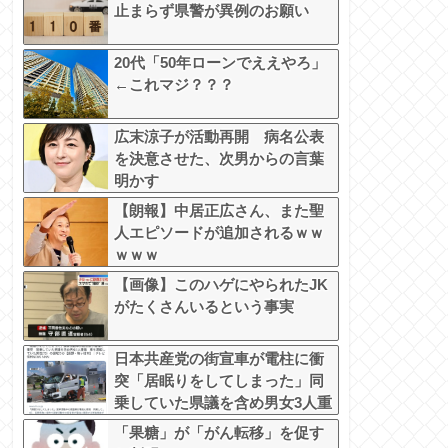
止まらず県警が異例のお願い
20代「50年ローンでええやろ」
←これマジ？？？
広末涼子が活動再開 病名公表
を決意させた、次男からの言葉
明かす
【朗報】中居正広さん、また聖
人エピソードが追加されるｗｗ
ｗｗｗ
【画像】このハゲにやられたJK
がたくさんいるという事実
日本共産党の街宣車が電柱に衝
突「居眠りをしてしまった」同
乗していた県議を含め男女3人重
傷
「果糖」が「がん転移」を促す