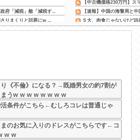
【中古機価格230万円】ス
府「減税」敵「減税す...
【速報】中国の海警局と中国
まくりと話題にw ...
５大、肉食じゃないけど凶暴
ー達にチクビを弄...
【悲報】ロシア、じわじわ
率ｗｗｗｗｗｗｗｗｗ...
【悲報】埼玉県、何も観光
ｗ
【悲報】思春期の娘に「キ
ていた
ワイが明日3万で勝負する
優のナマ乳をモロ流し
【新台】サンセイ「L牙狼 闇
ディがHすぎる
【新台】山佐「Lゼーガペ
とり《不倫》になる？→既婚男女の約7割が
 w w w w w w w
婚活条件がこちら←むしろコレは普通じゃ
さまのお気に入りのドレスがこちらです←コ
 w w