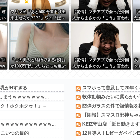
！君
フリマ民「あと500円値下げ出
【驚愕】マチアプで会った外国
【
ない
来ませんか????」ワイ「ほ～
人からまさかの『こう』言われ
た
す
い購入ｗ」
たんやがこれワイ詰み
た
w
か？？？？？？？
が回
『この美人と結婚できる権利』
【驚愕】マチアプで会った外国
女
ww
が100万円だったらどっち選ぶ
人からまさかの『こう』言われ
ン
wwwww
たんやがこれワイ詰み
か？？？？？？？
乳がHすぎる
スマホって普及して20年く
まうｗｗｗｗｗｗｗ...
軟体動物みたいに柔らかい手
ホク！ホクホクゥ！」←
防弾ガラスの件で誤情報を拡
ｗ
【朗報】スマスロ邪神ちゃん
ｗｗｗｗｗｗｗｗｗｗ...
KEIZ守山店「近日動きます
←こいつの目的
12月導入！LゼーガペインE