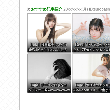
0:
おすすめ記事紹介
20xx/xx/xx(月) ID:suropashi
【衝撃】浅田真央ちゃんの
【驚愕】SNSで異性とや
婚活条件がこちら←むしろ
とり《不倫》になる？→
コレは普通じゃね？w w w
婚男女の約7割がまさか
w w w w w
『こう』回答してしまうw
w w w w w w
【画像】チー牛が好きなコ
【画像】渡邊渚のエッセ
ンテンツ一覧wwwwwwwww
のAmazonコメ、中傷が
ww
すぎる