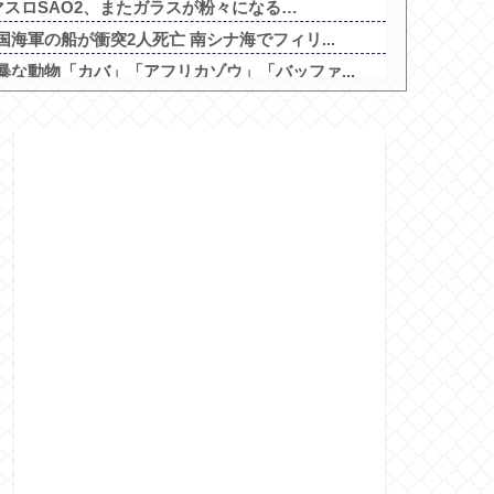
マスロSAO2、またガラスが粉々になる…
海軍の船が衝突2人死亡 南シナ海でフィリ...
な動物「カバ」「アフリカゾウ」「バッファ...
と逝き始める他
地がない・・・
モッ」と言われたお父さん、グレる他
べきスロット
を照らす者」スペック詳細！ATは平均7...
インETR」発売告知画像が公開！