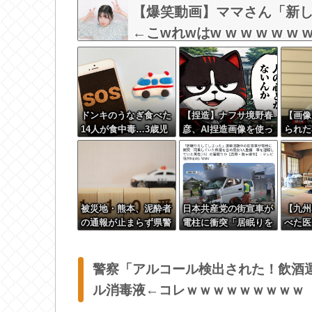
【爆笑動画】ママさん「新し
←こwれwはw w w w w w w
ドンキのうなぎ食べた
【捏造】ナフサ境野春
【画像
14人が食中毒…3歳児
彦、AI捏造画像を使っ
られた
から75歳まで被害
た高市首相批判記事を
いると
公開→大炎上して削除
逃亡
被災地・熊本、泥酔者
日本共産党の街宣車が
【九州
の通報が止まらず県警
電柱に衝突「居眠りを
べた医
が異例のお願い
してしまった」同乗し
へ…「
ていた県議を含め男女
かった
3人重傷
警察「アルコール検出された！飲酒
ル消毒液←コレｗｗｗｗｗｗｗｗｗ