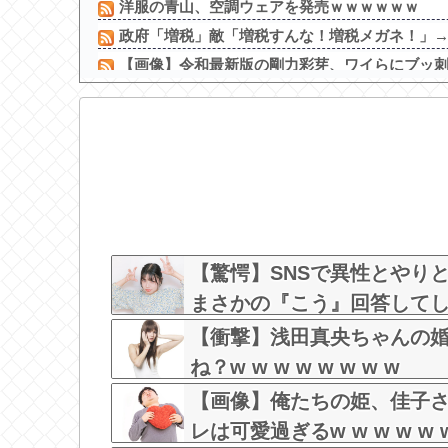
洋服の青山、空調ウェアを発売ｗｗｗｗｗｗ
政府「増税」敵「増税すんな！増税メガネ！」→政
【画像】令和最新版の剛力彩芽、ワイらにブッ刺さり
【動画】 K-POPアイドルさん、生配信中にメンバ
【画像】 風俗でこうゆう嬢を指名した時の当たり
【画像】女子バレー選手、ケツがデカすぎ警報
【朗報】 ビッグダディの娘、結構エ●チになっ
【画像】昔の2時間ドラマがスゴイ、セクシー女
【画像】吉岡里帆、地味な水着なのにムチムチボ
【画像】こういうお○ぱいが至高だよなｗ
【驚愕】SNSで異性とやり
まさかの『こう』回答してしまうw
【衝撃】浅田真央ちゃんの
ね？w w w w w w w w
【画像】俺たちの姫、佳子
レは可愛過ぎるw w w w w w