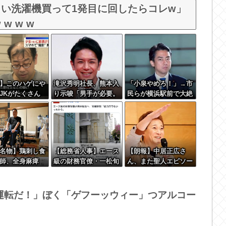
い洗濯機買って1発目に回したらコレw」
 w w w
】このハゲにや
滝沢秀明社長、熊本入
「小泉やめろ！」→市
JKがたくさん
り示唆「男手が必要。
民らが横浜駅前で大絶
いう事実
時間を見つけて行きた
叫ｗｗｗｗｗｗｗｗ
い」
名物】鶏刺し食
【総務省人事】エース
【朗報】中居正広さ
師、全身麻痺
級の財務官僚・一松旬
ん、また聖人エピソー
死んだほうが良
氏が“異例転出”へ 官
ドが追加されるｗｗｗ
」
邸幹部「協力的でなか
ｗｗ
ったから」
運転だ！」ぼく「ゲフーッウィー」つアルコー