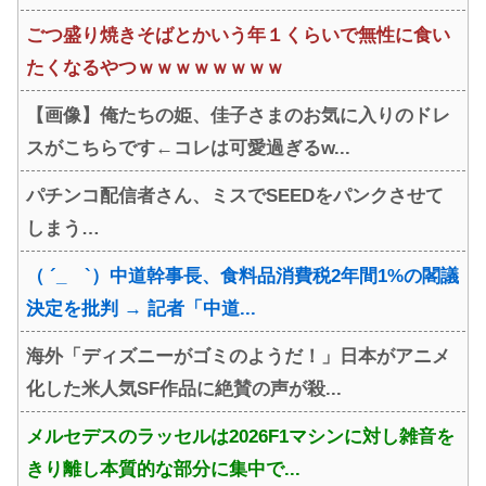
ごつ盛り焼きそばとかいう年１くらいで無性に食い
たくなるやつｗｗｗｗｗｗｗｗ
【画像】俺たちの姫、佳子さまのお気に入りのドレ
スがこちらです←コレは可愛過ぎるw...
パチンコ配信者さん、ミスでSEEDをパンクさせて
しまう…
（ ´_ゝ`）中道幹事長、食料品消費税2年間1%の閣議
決定を批判 → 記者「中道...
海外「ディズニーがゴミのようだ！」日本がアニメ
化した米人気SF作品に絶賛の声が殺...
メルセデスのラッセルは2026F1マシンに対し雑音を
きり離し本質的な部分に集中で...