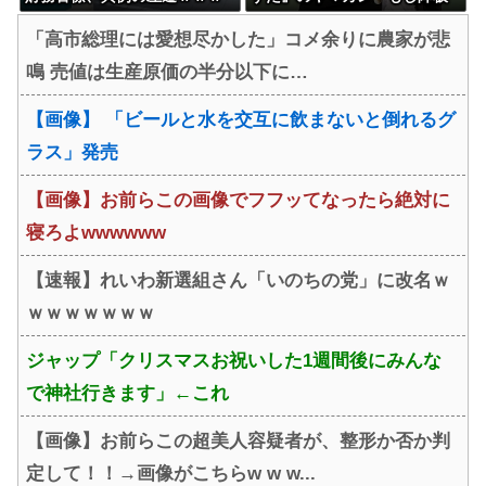
ｗｗｗｗｗ
ということになったら、俺が
「高市総理には愛想尽かした」コメ余りに農家が悲
『みいちゃんと山田さん』の
鳴 売値は生産原価の半分以下に…
アニメ監督やります」
【画像】 「ビールと水を交互に飲まないと倒れるグ
ラス」発売
【画像】お前らこの画像でフフッてなったら絶対に
寝ろよwwwwww
【速報】れいわ新選組さん「いのちの党」に改名ｗ
ｗｗｗｗｗｗｗ
ジャップ「クリスマスお祝いした1週間後にみんな
で神社行きます」←これ
【画像】お前らこの超美人容疑者が、整形か否か判
定して！！→画像がこちらw w w...