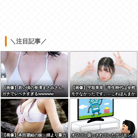
＼注目記事／
【画像】若い頃の長澤まさみさん、
【画像】宇垣美里「学生時代は全然
ガチでレベチすぎるwwwww
モテなかったです」←これほんまか
ぁ？w w w w w w w w
【画像】本田望結の妹、姉より暴力
オワコン扱いされていたデジモンさ