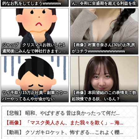
的なお乳をしてしまうwwwwww
ん、令和に全盛期を超える利益を生
み出していた
ジャップ「クリスマスお祝いした1
【画像】村重杏奈さん(30)のお乳房
週間後にみんなで神社行きます」←
がコチラwwwwwwwwwwww
これ
ワイ手取り15万正社員→副業でウー
【画像】本田望結のこの表情見て勃
バーやってるんやが金がない
起我慢できる奴、いるん？
【悲報】 昭和、やばすぎる 昔は良かったって何だ...
【画像】 「マスク美人さん、また我々を欺く」←海...
【動画】 クソガキロケット、怖すぎる…これよく轢...