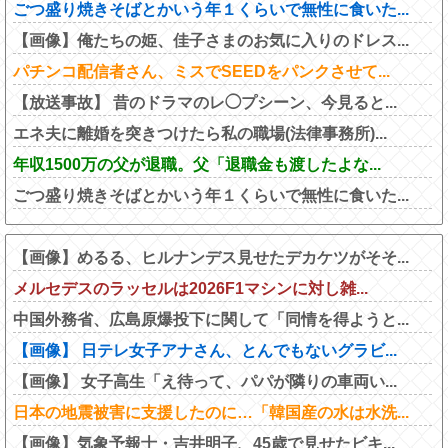
ごつ盛り焼きそばとかいう年１くらいで無性に食いた...
【画像】俺たちの姫、佳子さまのお気に入りのドレス...
パチンコ配信者さん、ミスでSEEDをパンクさせて...
【放送事故】 昔のドラマのレ◯プシーン、今見ると...
エネ夫に離婚を突きつけたら私の職場(法律事務所)...
年収1500万の父が退職。父「退職金も渡したよな...
ごつ盛り焼きそばとかいう年１くらいで無性に食いた...
【画像】めるる、ヒルナンデス見せたデカケツがそそ...
メルセデスのラッセルは2026F1マシンに対し雑...
中国外務省、広島原爆投下に関して「同情を得ようと...
【画像】 日テレ女子アナさん、とんでもないグラビ...
【画像】 女子高生「え待って、パパが隣りの車両い...
日本の地震被害に支援したのに…「韓国産の水は水洗...
【画像】気象予報士・吉井明子、45歳で見せたビキ...