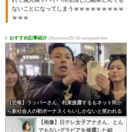
ないことになってしまうｗｗｗｗｗｗｗｗｗ
ｗｗｗ
おすすめ記事紹介
0:
20xx/xx/xx(月) ID:suropashi-line
【悲報】ラッパーさん、札束披露するもネット民か
ら新社会人の初ボーナスくらいしかないと笑われる
【画像】日テレ女子アナさん、とん
でもないグラビアを披露した結