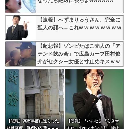
なったら絶対に寝ろよwwwwww
【速報】へずまりゅうさん、完全に
聖人の顔へ←これw w w w w w w w
【超悲報】ゾンビたばこ売人の「ア
テンド飲み会」で広島カープ田村俊
介がセクシー女優と寸止めキスｗｗ
ｗ
【悲報】高市早苗に逆らった
【朗報】『ハルヒ』『らき☆
財務官僚、異例の左遷ｗｗｗ
すた』のヤマカン「もし降板