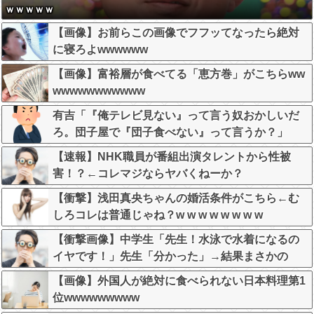
ｗｗｗｗｗ
【画像】お前らこの画像でフフッてなったら絶対
に寝ろよwwwwww
【画像】富裕層が食べてる「恵方巻」がこちらww
wwwwwwwwwww
有吉「『俺テレビ見ない』って言う奴おかしいだ
ろ。団子屋で『団子食べない』って言うか？」
【速報】NHK職員が番組出演タレントから性被
害！？←コレマジならヤバくねーか？
【衝撃】浅田真央ちゃんの婚活条件がこちら←む
しろコレは普通じゃね？w w w w w w w w
【衝撃画像】中学生「先生！水泳で水着になるの
イヤです！」先生「分かった」→結果まさかの
『こう』なってしまうw w w w w w w
【画像】外国人が絶対に食べられない日本料理第1
位wwwwwwwww