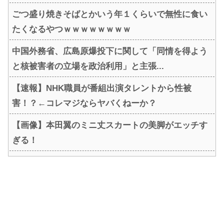
ごつ盛り焼きそばとかいう年１くらいで無性に食い
たくなるやつｗｗｗｗｗｗｗｗ
中国外務省、広島原爆投下に関して「同情を得よう
と核被害者の立場を政治利用」と主張...
【速報】NHK職員が番組出演タレントから性被
害！？←コレマジならヤバくねーか？
【画像】本田翼のミニ丈スカートの美脚がエッチす
ぎる！