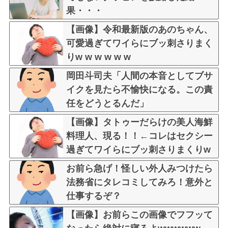
果・・・
【画像】令和最新版のあのちゃん、
可愛過ぎてワイらにブッ刺さりまく
りw w w w w w
岡田斗司夫「人間の本音としてブサ
イクを見たら不愉快になる。この責
任をどうとるんだ」
【画像】タトゥーだらけの美人海鮮
料理人、現る！！←コレはセクシー
過ぎてワイらにブッ刺さりまくりw
w w w w w w w w
お前ら急げ！怪しい外人みつけたら
法務省にタレコミしてみろ！意外と
仕事するぞ？
【画像】お前らこの画像でフフッて