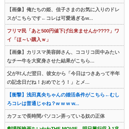
【画像】俺たちの姫、佳子さまのお気に入りのドレ
スがこちらです←コレは可愛過ぎるw...
フリマ民「あと500円値下げ出来ませんか????」ワ
イ「ほ～い購入ｗ」
【画像】カリスマ美容師さん、ココリコ田中みたい
なチー牛を大変身させた結果がこちら...
父がﾀﾋんだ翌日、彼女から「今日はつきあって半年
の記念日だね！おめでとう！」とメ...
【衝撃】浅田真央ちゃんの婚活条件がこちら←むし
ろコレは普通じゃね？w w w w...
カフェで長時間パソコン弄っている奴の正体
劇場版映画ちいかわTHE MOVIE、明日興行収入1兆