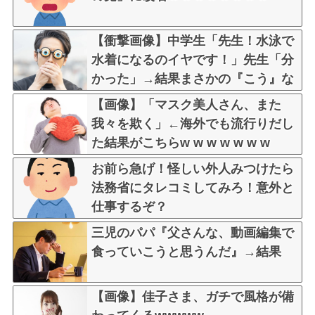
【衝撃画像】中学生「先生！水泳で
水着になるのイヤです！」先生「分
かった」→結果まさかの『こう』な
ってしまうw w w w w w w
【画像】「マスク美人さん、また
我々を欺く」←海外でも流行りだし
た結果がこちらw w w w w w w
お前ら急げ！怪しい外人みつけたら
法務省にタレコミしてみろ！意外と
仕事するぞ？
三児のパパ『父さんな、動画編集で
食っていこうと思うんだ』→結果
【画像】佳子さま、ガチで風格が備