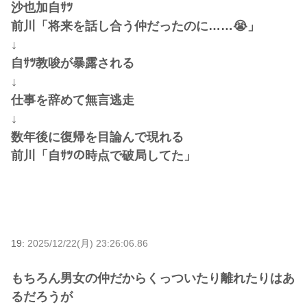
沙也加自ｻﾂ
前川「将来を話し合う仲だったのに……😭」
↓
自ｻﾂ教唆が暴露される
↓
仕事を辞めて無言逃走
↓
数年後に復帰を目論んで現れる
前川「自ｻﾂの時点で破局してた」
19:
2025/12/22(月) 23:26:06.86
もちろん男女の仲だからくっついたり離れたりはあ
るだろうが