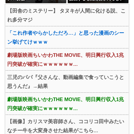
とネットの女性たちから批
【田舎のミステリー】 タヌキが人間に化ける説、こ
判…謝罪
れ多分マジ
「これ作者やらかしただろ…」と思った漫画のシー
ン挙げてけｗｗｗ
劇場版映画ちいかわTHE MOVIE、明日興行収入1兆
円突破が確実にｗｗｗｗｗｗ...
三児のパパ『父さんな、動画編集で食っていこうと
思うんだ』→結果
劇場版映画ちいかわTHE MOVIE、明日興行収入1兆
円突破が確実にｗｗｗｗｗｗ...
【画像】カリスマ美容師さん、ココリコ田中みたい
なチー牛を大変身させた結果がこちら...