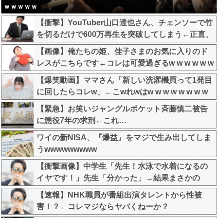
ｗｗｗｗｗ
【衝撃】YouTuber山口達也さん、チェンソーで竹
を切るだけで600万再生を突破してしまう←正直、
こう言うのでいいんだよなw w w w w w w w
【画像】俺たちの姫、佳子さまのお気に入りのド
レスがこちらです←コレは可愛過ぎるw w w w w w
w w
【爆笑動画】ママさん「新しい洗濯機買って1発目
に回したらコレw」←こwれwはw w w w w w w w
w w
【緊急】お笑いジャングルポケット斉藤慎二被告
に懲役7年の求刑←これ…
ワイの新NISA、『爆益』をマジで生み出してしま
うwwwwwwwww
【衝撃画像】中学生「先生！水泳で水着になるの
イヤです！」先生「分かった」→結果まさかの
『こう』なってしまうw w w w w w w
【速報】NHK職員が番組出演タレントから性被
害！？←コレマジならヤバくねーか？