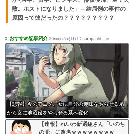
敗。ホストになりました」←結局例の事件の
原因って彼だったの？？？？？？？？？
おすすめ記事紹介
0:
20xx/xx/xx(月) ID:suropashi-line
【悲報】今のアニメ、女に自分の趣味をやらせる系
から女に池沼役をやらせる系へ変化
【速報】れいわ新選組さん「いのち
の党」に改名ｗｗｗｗｗｗｗｗ