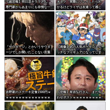
【超悲報】明日花キララさん、
オタク「実際にプレイしたらわ
専門家からあまりにも非情な一
かるけどライザは友達って感じ
言を告げられる
で性的な目では見れないｗ」←
これｗ
「サウダージ」とかいうサウダ
【画像】あの人気ポケモン、エ
ージでしか聞いたことない言葉
ッチなフィギュアになってしま
ｗｗｗｗｗｗｗｗ
う
吉野家のステーキ定食1500円ｗ
【悲報】有吉弘行さん、また匂
ｗｗｗｗｗｗｗｗｗｗｗｗｗｗ
わせポストｗｗｗｗｗｗｗｗｗ
ｗｗｗｗ
ｗｗｗｗｗｗｗｗ