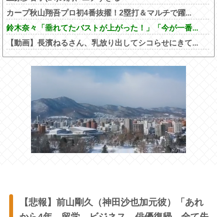
カープ秋山翔吾プロ初4番抜擢！2塁打＆マルチで躍...
鈴木奈々「垂れてたバストが上がった！」「今が一番...
【動画】長濱ねるさん、乳放り出してシコらせにきて...
【悲報】前山剛久（神田沙也加元彼）「あれ
から4年。留学、ビジネス、俳優復帰。全て失