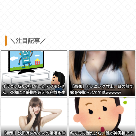
＼注目記事／
オワコン扱いされていたデジモンさ
【画像】カンニング竹山、目の前で
ん、令和に全盛期を超える利益を生
嫁を寝取られてて草wwwww
み出していた
【衝撃】浅田真央ちゃんの婚活条件
祭りって謎だよな、誰が神輿担いで