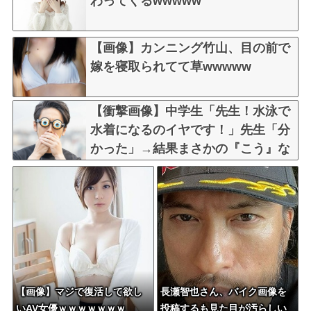
わってくるwwwww
【画像】カンニング竹山、目の前で
嫁を寝取られてて草wwwww
【衝撃画像】中学生「先生！水泳で
水着になるのイヤです！」先生「分
かった」→結果まさかの『こう』な
ってしまうw w w w w w w
【画像】マジで復活して欲し
長瀬智也さん、バイク画像を
いAV女優ｗｗｗｗｗｗｗ
投稿するも見た目が汚らしい