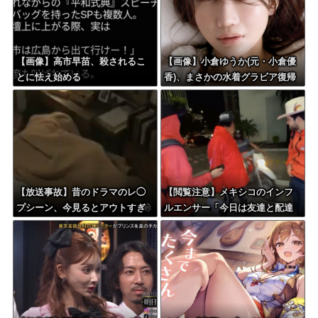
【画像】高市早苗、殺されるこ
【画像】小倉ゆうか(元・小倉優
とに怯え始める
香)、まさかの水着グラビア復帰
ｗｗｗｗｗ
【放送事故】昔のドラマのレ◯
【閲覧注意】メキシコのインフ
プシーン、今見るとアウトすぎ
ルエンサー「今日は友達と配達
る・・・
員のアルバイトを体験してみる
よ！！」←結果・・・