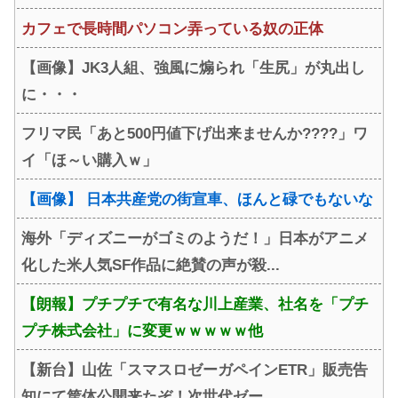
カフェで長時間パソコン弄っている奴の正体
【画像】JK3人組、強風に煽られ「生尻」が丸出し
に・・・
フリマ民「あと500円値下げ出来ませんか????」ワ
イ「ほ～い購入ｗ」
【画像】 日本共産党の街宣車、ほんと碌でもないな
海外「ディズニーがゴミのようだ！」日本がアニメ
化した米人気SF作品に絶賛の声が殺...
【朗報】プチプチで有名な川上産業、社名を「プチ
プチ株式会社」に変更ｗｗｗｗｗ他
【新台】山佐「スマスロゼーガペインETR」販売告
知にて筐体公開来たぞ！次世代ゼー...