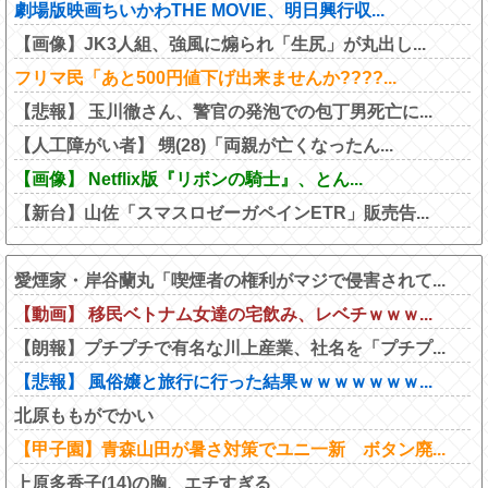
劇場版映画ちいかわTHE MOVIE、明日興行収...
【画像】JK3人組、強風に煽られ「生尻」が丸出し...
フリマ民「あと500円値下げ出来ませんか????...
【悲報】 玉川徹さん、警官の発泡での包丁男死亡に...
【人工障がい者】 甥(28)「両親が亡くなったん...
【画像】 Netflix版『リボンの騎士』、とん...
【新台】山佐「スマスロゼーガペインETR」販売告...
愛煙家・岸谷蘭丸「喫煙者の権利がマジで侵害されて...
【動画】 移民ベトナム女達の宅飲み、レベチｗｗｗ...
【朗報】プチプチで有名な川上産業、社名を「プチプ...
【悲報】 風俗嬢と旅行に行った結果ｗｗｗｗｗｗｗ...
北原ももがでかい
【甲子園】青森山田が暑さ対策でユニ一新 ボタン廃...
上原多香子(14)の胸、エチすぎる