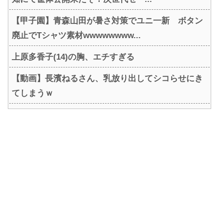
【甲子園】青森山田が暑さ対策でユニ一新 ボタン
廃止でTシャツ素材wwwwwwww...
上原多香子(14)の胸、エチすぎる
【動画】長濱ねるさん、乳放り出してシコらせにき
てしまうｗ