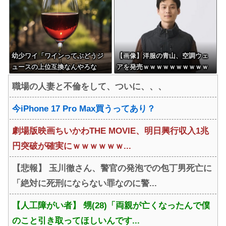
幼少ワイ「ワインってぶどうジ
【画像】洋服の青山、空調ウェ
ュースの上位互換なんやろな
アを発売ｗｗｗｗｗｗｗｗｗｗ
ぁ」
ｗｗｗｗ
職場の人妻と不倫をして、ついに、、、
今iPhone 17 Pro Max買うってあり？
劇場版映画ちいかわTHE MOVIE、明日興行収入1兆
円突破が確実にｗｗｗｗｗｗ...
【悲報】 玉川徹さん、警官の発泡での包丁男死亡に
「絶対に死刑にならない罪なのに警...
【人工障がい者】 甥(28)「両親が亡くなったんで僕
のこと引き取ってほしいんです...