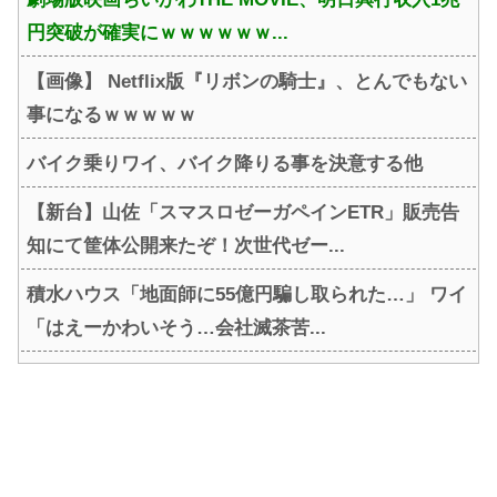
円突破が確実にｗｗｗｗｗｗ...
【画像】 Netflix版『リボンの騎士』、とんでもない
事になるｗｗｗｗｗ
バイク乗りワイ、バイク降りる事を決意する他
【新台】山佐「スマスロゼーガペインETR」販売告
知にて筐体公開来たぞ！次世代ゼー...
積水ハウス「地面師に55億円騙し取られた…」 ワイ
「はえーかわいそう…会社滅茶苦...