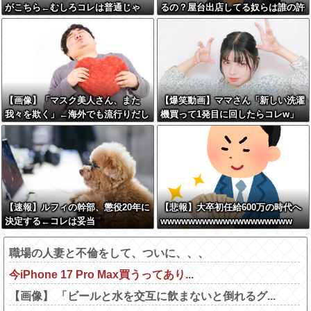
がこちら←むしろコレは普通じゃ
るの？屋台出店してる奴らは誰の許
ね？w w w w w w w w
可を得て商売してるの？
【画像】「マスク美人さん、また
【爆笑動画】ママさん「新しい洗濯
我々を欺く」←海外でも流行りだし
機買って1発目に回したらコレw」
た結果がこちらw w w w w w w
←こwれwはw w w w w w w w w w
【速報】ルフィの幹部、懲役20年に
【悲報】大卒初任給600万の時代へ
決定する←コレは妥当
wwwwwwwwwwwwwwwwwww
か？？？？？？？
職場の人妻と不倫をして、ついに、、、
今iPhone 17 Pro Max買うってあり...
【画像】 「ビールと水を交互に飲まないと倒れるグ...