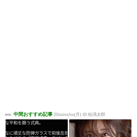
中間おすすめ記事
∞∞:
20xx/xx/xx(月) ID:枯渇太郎