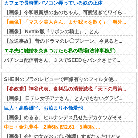
カフェで長時間パソコン弄っている奴の正体
【画像】令和最新版のあのちゃん、可愛過ぎてワイら...
【画像】「マスク美人さん、また我々を欺く」←海外...
【画像】 Netflix版『リボンの騎士』、とん...
【放送事故】 昔のドラマのレ◯プシーン、今見ると...
エネ夫に離婚を突きつけたら私の職場(法律事務所)...
パチンコ配信者さん、ミスでSEEDをパンクさせて...
SHEINのブラのレビューで画像有りのフィルタ使...
【参政党】神谷代表、食料品の消費減税「天下の愚策...
【画像】 日テレ女子アナさん、とんでもないグラビ...
巨人・高梨雄平、お泊まり不倫愛他
【画像】めるる、ヒルナンデス見せたデカケツがそそ...
中日・金丸夢斗 2勝6敗 防2.61→5勝8敗 ...
【画像】会社の女がお○ぱい強調しすぎなんだけどｗ