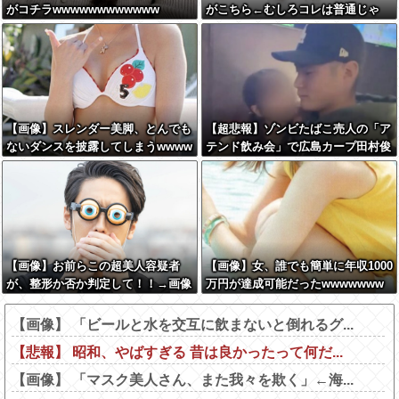
がコチラwwwwwwwwwwww
がこちら←むしろコレは普通じゃ
ね？w w w w w w w w
【画像】スレンダー美脚、とんでも
【超悲報】ゾンビたばこ売人の「ア
ないダンスを披露してしまうwwww
テンド飲み会」で広島カープ田村俊
wwwww
介がセクシー女優と寸止めキスｗｗ
ｗ
【画像】お前らこの超美人容疑者
【画像】女、誰でも簡単に年収1000
が、整形か否か判定して！！→画像
万円が達成可能だったwwwwwww
がこちらw w w w w w w w w w
【画像】 「ビールと水を交互に飲まないと倒れるグ...
【悲報】 昭和、やばすぎる 昔は良かったって何だ...
【画像】 「マスク美人さん、また我々を欺く」←海...