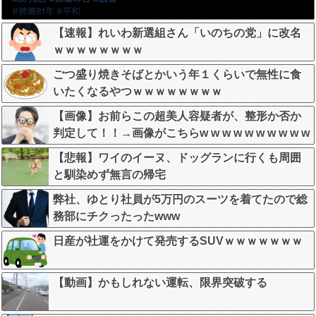
【速報】れいわ新選組さん「いのちの党」に改名
ｗｗｗｗｗｗｗｗ
ごつ盛り焼きそばとかいう年１くらいで無性に食
いたくなるやつｗｗｗｗｗｗｗｗ
【画像】お前らこの超美人容疑者が、整形か否か
判定して！！→画像がこちらw w w w w w w w w w
【悲報】ワイのイーヌ、ドッグランに行くも周囲
と馴染めず無言の帰宅
弊社、ゆとり社員が5万円のスーツを着てたので総
務部にチクったったwww
日産が社運をかけて発売するSUVｗｗｗｗｗｗｗ
【動画】かもしれない運転、限界突破する