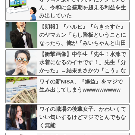
ん、令和に全盛期を超える利益を生
み出していた
【朗報】『ハルヒ』『らき☆すた』
のヤマカン「もし降板ということに
なったら、俺が『みいちゃんと山田
さん』のアニメ監督やります」
【衝撃画像】中学生「先生！水泳で
水着になるのイヤです！」先生「分
かった」→結果まさかの『こう』な
ってしまうw w w w w w w
ワイの新NISA、『爆益』をマジで
生み出してしまうwwwwwwwww
ワイの職場の後輩女子、かわいくて
いい匂いするけどマジでとんでもな
く無能