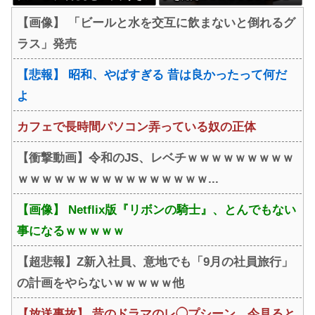
る・・・
ｗｗｗｗ
【画像】 「ビールと水を交互に飲まないと倒れるグ
ラス」発売
【悲報】 昭和、やばすぎる 昔は良かったって何だ
よ
カフェで長時間パソコン弄っている奴の正体
【衝撃動画】令和のJS、レベチｗｗｗｗｗｗｗｗｗ
ｗｗｗｗｗｗｗｗｗｗｗｗｗｗｗｗ...
【画像】 Netflix版『リボンの騎士』、とんでもない
事になるｗｗｗｗｗ
【超悲報】Z新入社員、意地でも「9月の社員旅行」
の計画をやらないｗｗｗｗｗ他
【放送事故】 昔のドラマのレ◯プシーン、今見ると