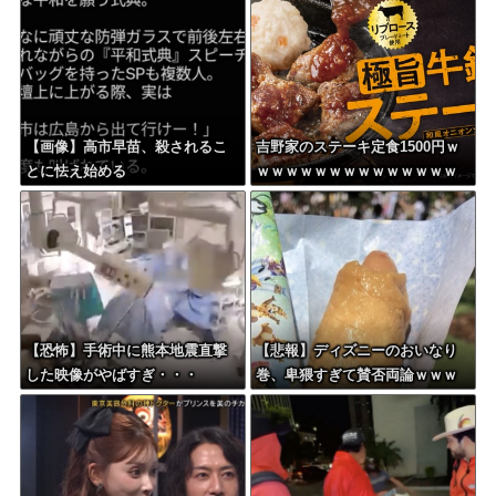
ｗｗ
【画像】高市早苗、殺されるこ
吉野家のステーキ定食1500円ｗ
とに怯え始める
ｗｗｗｗｗｗｗｗｗｗｗｗｗｗ
ｗｗｗｗ
【恐怖】手術中に熊本地震直撃
【悲報】ディズニーのおいなり
した映像がやばすぎ・・・
巻、卑猥すぎて賛否両論ｗｗｗ
ｗｗｗｗｗ