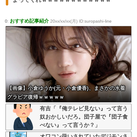
おすすめ記事紹介
0:
20xx/xx/xx(月) ID:suropashi-line
【画像】小倉ゆうか(元・小倉優香)、まさかの水着
グラビア復帰ｗｗｗｗｗ
有吉「『俺テレビ見ない』って言う
奴おかしいだろ。団子屋で『団子食
べない』って言うか？」
オワコン扱いされていたデジモンさ