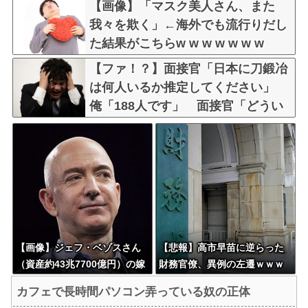
【画像】「マスク美人さん、また
我々を欺く」←海外でも流行りだし
た結果がこちらw w w w w w w
【ファ！？】面接官「日本に刀鍛冶
は何人いるか推定してください」
俺「188人です」 面接官「どうい
う風に考えましたか？」 俺「知っ
てました」→この後『こう』なった
んだがマジで納得いかな
い！！！！！
【画像】ジェフ・ベゾスさん
【悲報】高市早苗に逆らった
（資産約43兆7700億円）の嫁
財務官僚、異例の左遷ｗｗｗ
がコチラｗｗｗｗｗ
ｗｗｗｗｗ
カフェで長時間パソコン弄っている奴の正体