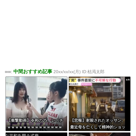
中間おすすめ記事
∞∞:
20xx/xx/xx(月) ID:枯渇太郎
【衝撃動画】令和のJS、レベチ
【悲報】射殺されたオッサン、
ｗｗｗｗｗｗｗｗｗｗｗｗｗｗ
最近母を亡くして精神的ショッ
ｗｗｗｗｗｗｗｗｗｗｗｗｗｗ
クを受けていたと判明・・・