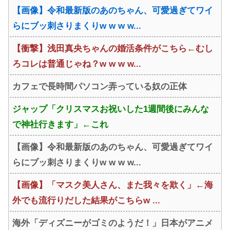
【画像】令和最新版のあのちゃん、可愛過ぎてワイ
らにブッ刺さりまくりw w w w...
【衝撃】浅田真央ちゃんの婚活条件がこちら←むし
ろコレは普通じゃね？w w w w...
カフェで長時間パソコン弄っている奴の正体
ジャップ「クリスマスお祝いした1週間後にみんな
で神社行きます」←これ
【画像】令和最新版のあのちゃん、可愛過ぎてワイ
らにブッ刺さりまくりw w w w...
【画像】「マスク美人さん、また我々を欺く」←海
外でも流行りだした結果がこちらw ...
海外「ディズニーがゴミのようだ！」日本がアニメ