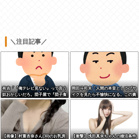
＼注目記事／
有吉「『俺テレビ見ない』って言う
岡田斗司夫「人間の本音としてブサ
奴おかしいだろ。団子屋で『団子食
イクを見たら不愉快になる。この責
べない』って言うか？」
任をどうとるんだ」
【画像】村重杏奈さん(30)のお乳房
【衝撃】浅田真央ちゃんの婚活条件