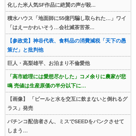
化した米人気SF作品に絶賛の声が殺...
積水ハウス「地面師に55億円騙し取られた…」ワイ
「はえーかわいそう…会社滅茶苦茶...
【参政党】神谷代表、食料品の消費減税「天下の愚
策だ」と批判他
巨人・高梨雄平、お泊まり不倫愛他
「高市総理には愛想尽かした」コメ余りに農家が悲
鳴 売値は生産原価の半分以下に…
【画像】 「ビールと水を交互に飲まないと倒れるグ
ラス」発売
パチンコ配信者さん、ミスでSEEDをパンクさせて
しまう…