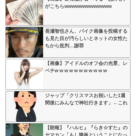
がこちらwwwwwwwwwwwww
長瀬智也さん、バイク画像を投稿する
も見た目が汚らしいとネットの女性た
ちから批判…謝罪
【画像】アイドルのオフ会の光景、レ
ベチw w w w w w w w w w w
ジャップ「クリスマスお祝いした1週
間後にみんなで神社行きます」←これ
【朗報】『ハルヒ』『らき☆すた』の
ヤマカン「もし降板ということになっ