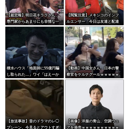
【超悲報】明日花キララさん、
【閲覧注意】メキシコのインフ
専門家からあまりにも非情な一
ルエンサー「今日は友達と配達
言を告げられる
員のアルバイトを体験してみる
よ！！」←結果・・・
積水ハウス「地面師に55億円騙
【動画】中国女さん、日本の警
し取られた…」ワイ「はえーか
察官をケルナグールｗｗｗｗｗ
わいそう…会社滅茶苦茶やろな
ｗｗｗｗｗｗｗｗｗｗｗｗｗ
ぁ」→
【放送事故】昔のドラマのレ◯
【画像】洋服の青山、空調ウェ
プシーン、今見るとアウトすぎ
アを発売ｗｗｗｗｗｗｗｗｗｗ