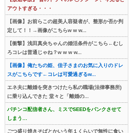
アウトすぎる・・・
【画像】お前らこの超美人容疑者が、整形か否か判
定して！！→画像がこちらw w w...
【衝撃】浅田真央ちゃんの婚活条件がこちら←むし
ろコレは普通じゃね？w w w w...
【画像】俺たちの姫、佳子さまのお気に入りのドレ
スがこちらです←コレは可愛過ぎるw...
エネ夫に離婚を突きつけたら私の職場(法律事務所)
に乗り込んできた 堂々と「離婚の...
パチンコ配信者さん、ミスでSEEDをパンクさせて
しまう…
ごつ盛り焼きそばとかいう年１くらいで無性に食い