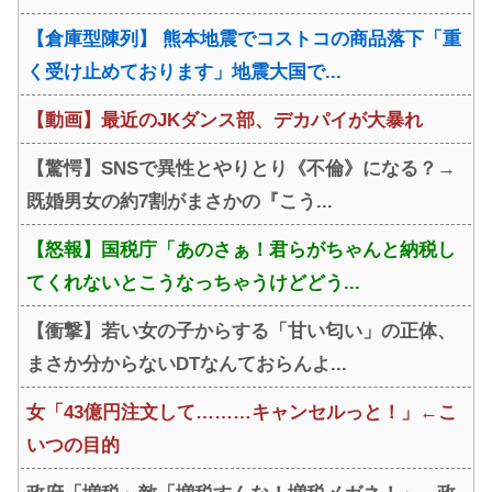
【倉庫型陳列】 熊本地震でコストコの商品落下「重
く受け止めております」地震大国で...
【動画】最近のJKダンス部、デカパイが大暴れ
【驚愕】SNSで異性とやりとり《不倫》になる？→
既婚男女の約7割がまさかの『こう...
【怒報】国税庁「あのさぁ！君らがちゃんと納税し
てくれないとこうなっちゃうけどどう...
【衝撃】若い女の子からする「甘い匂い」の正体、
まさか分からないDTなんておらんよ...
女「43億円注文して………キャンセルっと！」←こ
いつの目的