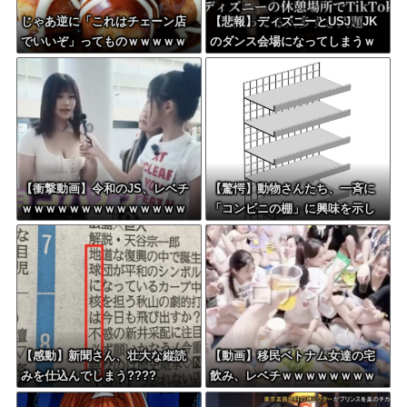
じゃあ逆に「これはチェーン店
【悲報】ディズニーとUSJ、JK
でいいぞ」ってものｗｗｗｗｗ
のダンス会場になってしまうｗ
ｗｗｗ
ｗｗｗｗ
【衝撃動画】令和のJS、レベチ
【驚愕】動物さんたち、一斉に
ｗｗｗｗｗｗｗｗｗｗｗｗｗｗ
「コンビニの棚」に興味を示し
ｗｗｗｗｗｗｗｗｗｗｗｗｗｗ
始める・・・
ｗｗ
【感動】新聞さん、壮大な縦読
【動画】移民ベトナム女達の宅
みを仕込んでしまう????
飲み、レベチｗｗｗｗｗｗｗｗ
ｗｗｗｗｗｗｗｗｗｗｗｗｗｗ