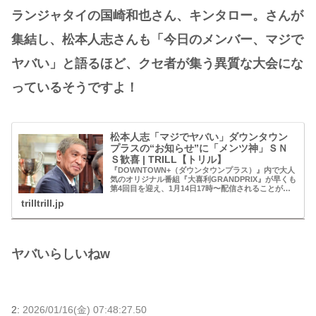
ランジャタイの国崎和也さん、キンタロー。さんが
集結し、松本人志さんも「今日のメンバー、マジで
ヤバい」と語るほど、クセ者が集う異質な大会にな
っているそうですよ！
松本人志「マジでヤバい」ダウンタウン
プラスの“お知らせ”に「メンツ神」ＳＮ
Ｓ歓喜 | TRILL【トリル】
『DOWNTOWN+（ダウンタウンプラス）』内で大人
気のオリジナル番組『大喜利GRANDPRIX』が早くも
第4回目を迎え、1月14日17時〜配信されることが話
題になっています。ロバートの秋山竜次さん、かもめ
trilltrill.jp
んたるの岩崎う大さん、スリムクラブ...
ヤバいらしいねw
2:
2026/01/16(金) 07:48:27.50