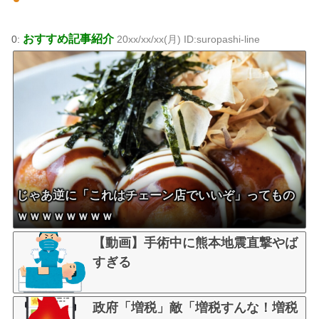
おすすめ記事紹介
0:
20xx/xx/xx(月) ID:suropashi-line
じゃあ逆に「これはチェーン店でいいぞ」ってもの
ｗｗｗｗｗｗｗｗ
【動画】手術中に熊本地震直撃やば
すぎる
政府「増税」敵「増税すんな！増税