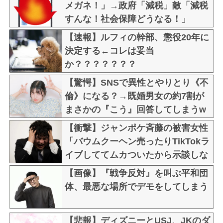
メガネ！」→政府「減税」敵「減税
すんな！社会保障どうなる！」
【速報】ルフィの幹部、懲役20年に
決定する←コレは妥当
か？？？？？？？
【驚愕】SNSで異性とやりとり《不
倫》になる？→既婚男女の約7割が
まさかの『こう』回答してしまうw
w w w w w w w
【衝撃】ジャンポケ斉藤の被害女性
「バウムクーヘン売ったりTikTokラ
イブしててムカついたから示談しな
かった」←コレってさ…
【画像】『戦争反対』を叫ぶ平和団
体、最悪な場所でデモをしてしまう
【悲報】ディズニーとUSJ、JKのダ