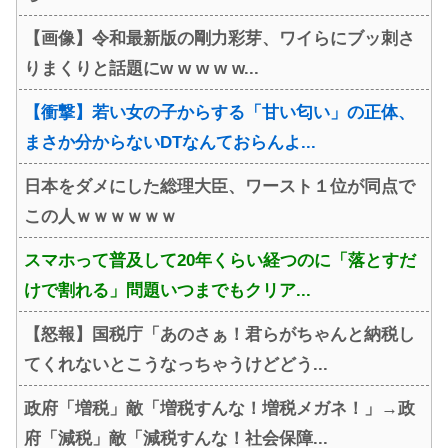
【画像】令和最新版の剛力彩芽、ワイらにブッ刺さ
りまくりと話題にw w w w w...
【衝撃】若い女の子からする「甘い匂い」の正体、
まさか分からないDTなんておらんよ...
日本をダメにした総理大臣、ワースト１位が同点で
この人ｗｗｗｗｗｗ
スマホって普及して20年くらい経つのに「落とすだ
けで割れる」問題いつまでもクリア...
【怒報】国税庁「あのさぁ！君らがちゃんと納税し
てくれないとこうなっちゃうけどどう...
政府「増税」敵「増税すんな！増税メガネ！」→政
府「減税」敵「減税すんな！社会保障...