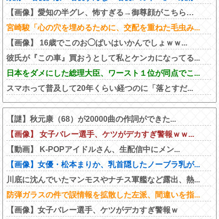
【画像】愛知の半グレ、怖すぎる→御尊顔がこちら…
宮崎駿「心の穴を埋めるために、交配を重ねた毛虫み...
【画像】 16歳でこのお◯ぱいはいかんでしょｗｗ...
彼氏が『この車』買おうとして私とケンカになってる...
日本をダメにした総理大臣、ワースト１位が同点でこ...
スマホって普及して20年くらい経つのに「落とすだ...
【謎】秋元康（68）が20000曲の作詞ができた...
【画像】 女子バレー選手、ケツがデカすぎ警報ｗｗ...
【動画】 K-POPアイドルさん、生配信中にメン...
【画像】女優・松本まりか、乳首隠したノーブラ乳が...
川底に沈んでいたマンモスやナチス軍艦など露出、熱...
防弾ガラスの件で誤情報を拡散した左派、間違いを指...
【画像】女子バレー選手、ケツがデカすぎ警報ｗ