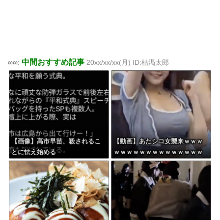
中間おすすめ記事
∞∞:
20xx/xx/xx(月) ID:枯渇太郎
【画像】高市早苗、殺されるこ
【動画】あたシコ女襲来ｗｗｗ
とに怯え始める
ｗｗｗｗｗｗｗｗｗｗｗｗｗｗ