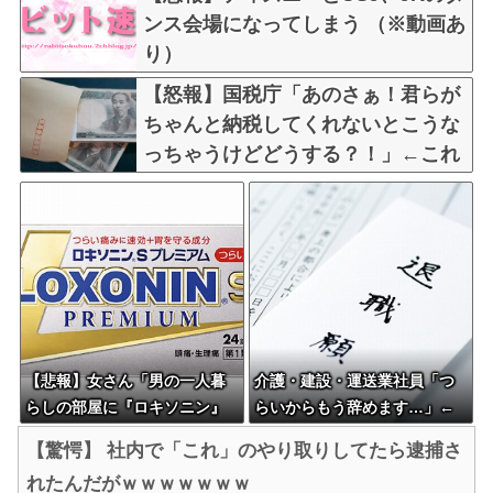
ンス会場になってしまう （※動画あ
り）
【怒報】国税庁「あのさぁ！君らが
ちゃんと納税してくれないとこうな
っちゃうけどどうする？！」←これ
w w w w w w w w
【悲報】女さん「男の一人暮
介護・建設・運送業社員「つ
らしの部屋に『ロキソニン』
らいからもう辞めます…」←
が置いてあったら浮気確定で
人が辞めすぎて倒産する会社
【驚愕】 社内で「これ」のやり取りしてたら逮捕さ
す」
が5年連続増加WWWWWWW
れたんだがｗｗｗｗｗｗｗ
WWWW