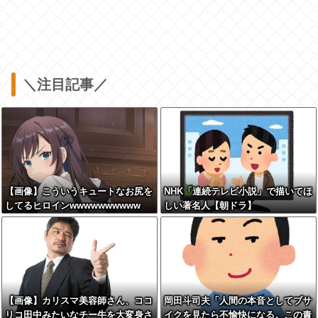
＼注目記事／
【画像】こういうキュートなお尻を
NHK「連続テレビ小説」で描いてほ
してるヒロインwwwwwwwwww
しい著名人【朝ドラ】
【画像】カリスマ美容師さん、ココ
岡田斗司夫「人間の本音としてブサ
リコ田中みたいなチー牛を大変身さ
イクを見たら不愉快になる。この責