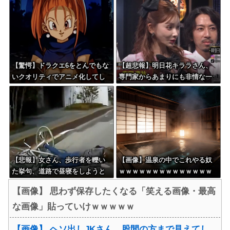
ｗｗ
【驚愕】ドラクエ6をとんでもな
【超悲報】明日花キララさん、
いクオリティでアニメ化してし
専門家からあまりにも非情な一
まったAI動画がこちらｗｗｗｗ
言を告げられる
ｗ
【悲報】女さん、歩行者を轢い
【画像】温泉の中でこれやる奴
た挙句、道路で昼寝をしようと
ｗｗｗｗｗｗｗｗｗｗｗｗｗｗ
してしまう
ｗｗ
【画像】 思わず保存したくなる「笑える画像・最高
な画像」貼っていけｗｗｗｗｗ
【画像】 ヘソ出しJKさん、股間の方まで見えてし