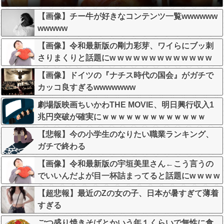
【画像】チー牛が好きなコンテンツ一覧wwwwww
wwwww
【画像】令和最新版の剛力彩芽、ワイらにブッ刺
さりまくりと話題にw w w w w w w w w w w w w
【画像】ドイツの『ナチス時代の国会』がガチで
カッコ良すぎるwwwwwww
劇場版映画ちいかわTHE MOVIE、明日興行収入1
兆円突破が確実にｗｗｗｗｗｗｗｗｗｗｗｗｗ
【悲報】今の小学生のなりたい職業ランキング、
ガチで終わる
【画像】令和最新版の宇垣美里さん←こう言うの
でいいんだよが目一杯詰まってると話題にw w w w
w w w w w
【超悲報】最近のZの女の子、日本が暑すぎて薄着
すぎる
ごつ盛り焼きそばとかいう年１くらいで無性に食