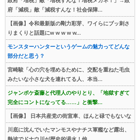
政府「増税」敵「増税すんな！増税メガネ！」→政
府「減税」敵「減税すんな！社会保障...
【画像】令和最新版の剛力彩芽、ワイらにブッ刺さ
りまくりと話題にw w w w w...
モンスターハンターというゲームの魅力ってどんな
部分だと思う？
宮崎駿「心の穴を埋めるために、交配を重ねた毛虫
みたいな小さな犬を連れてる人、本当...
ジャンポケ斎藤と代理人のやりとり、「地獄すぎて
完全にコントになってる……」と衝撃...
【画像】 日本共産党の街宣車、ほんと碌でもないな
川底に沈んでいたマンモスやナチス軍艦など露出、
熱波でドナウ川が歴史的渇水！他