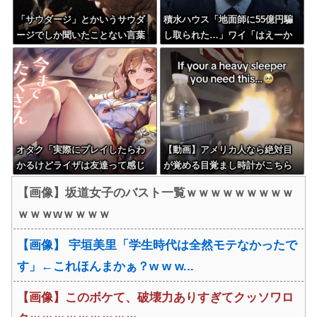
「サウダージ」とかいうサウダ
積水ハウス「地面師に55億円騙
ージでしか聞いたことない言葉
し取られた…」ワイ「はえーか
ｗｗｗｗｗｗｗｗ
わいそう…会社滅茶苦茶やろな
ぁ」→
オタク「実際にプレイしたらわ
【動画】アメリカ人なら絶対目
かるけどライザは友達って感じ
が覚める目覚まし時計がこちら
で性的な目では見れないｗ」←
ｗｗｗｗｗ
【画像】坂道女子のバスト一覧ｗｗｗｗｗｗｗｗｗ
これｗ
ｗｗｗwｗｗｗｗ
【画像】 宇垣美里「学生時代は全然モテなかったで
す」←これほんまかぁ？w w w...
【画像】このボケて、破壊力ありすぎてクッソワロ