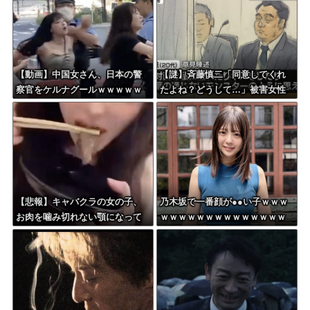
【動画】中国女さん、日本の警
【謎】斉藤慎二「同意してくれ
察官をケルナグールｗｗｗｗｗ
たよね？どうして…」被害女性
ｗｗｗｗｗｗｗｗｗｗｗｗｗ
「彼は言葉が通じないモンスタ
ー」
【悲報】キャバクラの女の子、
乃木坂で一番顔が●●い子ｗｗｗ
お肉を噛み切れない顎になって
ｗｗｗｗｗｗｗｗｗｗｗｗｗｗ
しまう・・・
ｗｗ