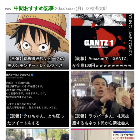
中間おすすめ記事
∞∞:
20xx/xx/xx(月) ID:枯渇太郎
【画像】覇権漫画ワンピースの
【朗報】Amazonで「GANTZ」
主人公モンキー・D・ルフィさ
が全巻100円ｗｗｗｗｗｗｗｗｗ
ん、変わり果てた姿で発見され
ｗ
る・・・
【悲報】クロちゃん、とち狂っ
【悲報】ラッパーさん、札束披
たツイートをする
露するもネット民から新社会人
の初ボーナスくらいしかないと
笑われる