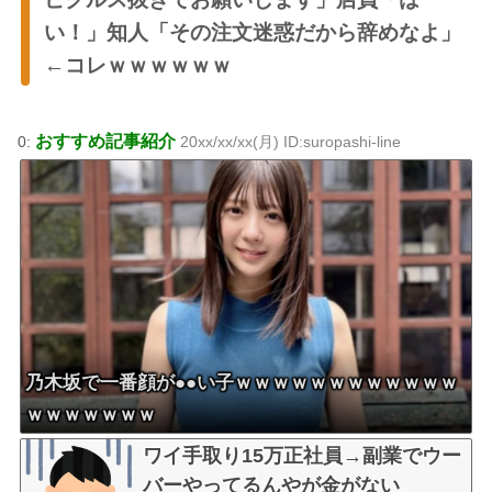
い！」知人「その注文迷惑だから辞めなよ」
←コレｗｗｗｗｗｗ
おすすめ記事紹介
0:
20xx/xx/xx(月) ID:suropashi-line
乃木坂で一番顔が●●い子ｗｗｗｗｗｗｗｗｗｗｗｗ
ｗｗｗｗｗｗｗ
ワイ手取り15万正社員→副業でウー
バーやってるんやが金がない