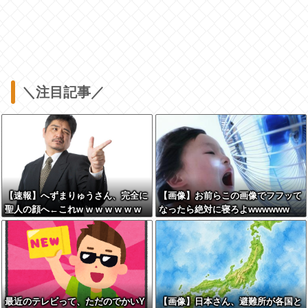
＼注目記事／
【速報】へずまりゅうさん、完全に
【画像】お前らこの画像でフフッて
聖人の顔へ←これw w w w w w w
なったら絶対に寝ろよwwwwww
w
最近のテレビって、ただのでかいY
【画像】日本さん、避難所が各国と