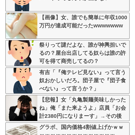
【画像】女、誰でも簡単に年収1000
万円が達成可能だったwwwwwww
祭りって謎だよな、誰が神輿担いで
るの？屋台出店してる奴らは誰の許
可を得て商売してるの？
有吉「『俺テレビ見ない』って言う
奴おかしいだろ。団子屋で『団子食
べない』って言うか？」
【悲報】女「丸亀製麺美味しかった
ね」俺「また来ようよ」店員「お会
計2380円になりまーす」→その後
『こう』なったんだが俺悪くないよ
グラボ、国内価格4割値上げかｗｗ
な？？？？？？？？