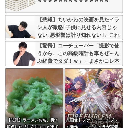
ｗｗｗｗｗｗｗｗｗｗｗｗｗｗ
【悲報】ちいかわの映画を見たイラ
ン人が激怒｢子供に見せる内容じゃ
ない｡悪影響は計り知れない｣←これ
w w w w w w w w w
【驚愕】ユーチューバー「撮影で使
うから、この高級時計も車もぜ～ん
ぶ経費でタダ！ｗ」←まさかコレ本
気にしてる奴なんておらんよな？よ
な？w w w w w w w w w w w
【悲報】ラーメンおぢ、青く
【画像】ファイアーエムブレ
変色した『にんにく』が出て
ム新作、エッチキャラが実装