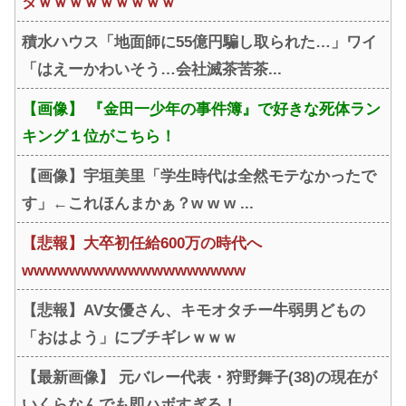
タｗｗｗｗｗｗｗｗｗ
積水ハウス「地面師に55億円騙し取られた…」ワイ
「はえーかわいそう…会社滅茶苦茶...
【画像】 『金田一少年の事件簿』で好きな死体ラン
キング１位がこちら！
【画像】宇垣美里「学生時代は全然モテなかったで
す」←これほんまかぁ？w w w ...
【悲報】大卒初任給600万の時代へ
wwwwwwwwwwwwwwwwwww
【悲報】AV女優さん、キモオタチー牛弱男どもの
「おはよう」にブチギレｗｗｗ
【最新画像】 元バレー代表・狩野舞子(38)の現在が
いくらなんでも即ハボすぎる！