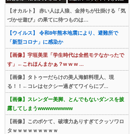
きてブチギレwwwwwwww
されて始まるｗｗｗｗｗ
【オカルト】 赤い人は人狼、金持ちが仕掛ける「気
づかせ遊び」の果てに待つものは…
【ウイルス】 令和8年熊本地震により、避難所で
「新型コロナ」に感染か
【画像】宇垣美里「学生時代は全然モテなかったで
す」←これほんまかぁ？w w w ...
【画像】タトゥーだらけの美人海鮮料理人、現
る！！←コレはセクシー過ぎてワイらにブ...
【画像】スレンダー美脚、とんでもないダンスを披
露してしまうwwwwwwwww
【画像】このボケて、破壊力ありすぎてクッソワロ
タｗｗｗｗｗｗｗｗｗ