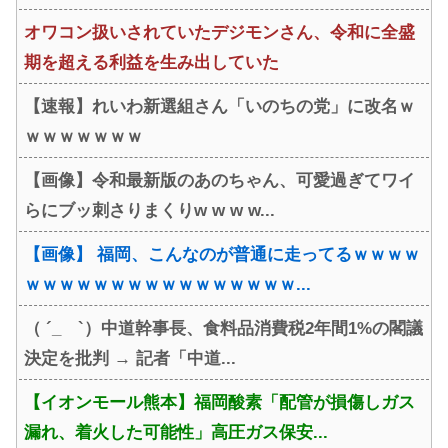
オワコン扱いされていたデジモンさん、令和に全盛
期を超える利益を生み出していた
【速報】れいわ新選組さん「いのちの党」に改名ｗ
ｗｗｗｗｗｗｗ
【画像】令和最新版のあのちゃん、可愛過ぎてワイ
らにブッ刺さりまくりw w w w...
【画像】 福岡、こんなのが普通に走ってるｗｗｗｗ
ｗｗｗｗｗｗｗｗｗｗｗｗｗｗｗｗ...
（ ´_ゝ`）中道幹事長、食料品消費税2年間1%の閣議
決定を批判 → 記者「中道...
【イオンモール熊本】福岡酸素「配管が損傷しガス
漏れ、着火した可能性」高圧ガス保安...