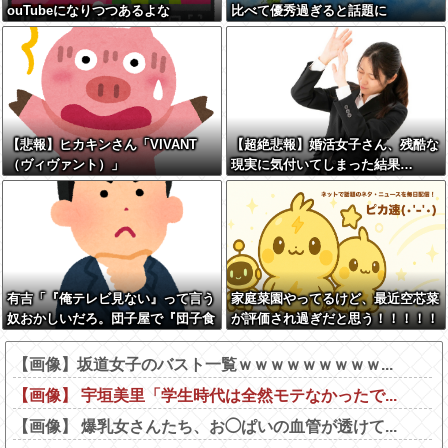
ouTubeになりつつあるよな
比べて優秀過ぎると話題に
【悲報】ヒカキンさん「VIVANT
【超絶悲報】婚活女子さん、残酷な
（ヴィヴァント）」
現実に気付いてしまった結果…
有吉「『俺テレビ見ない』って言う
家庭菜園やってるけど、最近空芯菜
奴おかしいだろ。団子屋で『団子食
が評価され過ぎだと思う！！！！！
べない』って言うか？」
【画像】坂道女子のバスト一覧ｗｗｗｗｗｗｗｗｗ...
【画像】 宇垣美里「学生時代は全然モテなかったで...
【画像】 爆乳女さんたち、お◯ぱいの血管が透けて...