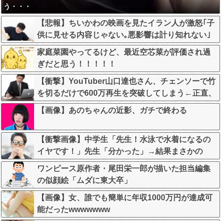
う・・・
【悲報】ちいかわの映画を見たイラン人が激怒｢子
供に見せる内容じゃない｡悪影響は計り知れない｣
←これw w w w w w w w w
家庭菜園やってるけど、最近空芯菜が評価され過
ぎだと思う！！！！！
【衝撃】YouTuber山口達也さん、チェンソーで竹
を切るだけで600万再生を突破してしまう←正直、
こう言うのでいいんだよなw w w w w w w w
【画像】あのちゃんの近影、ガチで終わる
【衝撃画像】中学生「先生！水泳で水着になるの
イヤです！」先生「分かった」→結果まさかの
『こう』なってしまうw w w w w w w
ワンピース原作者・尾田栄一郎が描いた担当編集
の似顔絵「ムダに東大卒」
【画像】女、誰でも簡単に年収1000万円が達成可
能だったwwwwwww