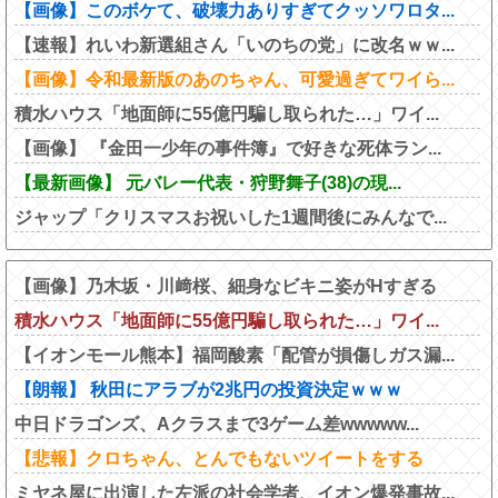
【画像】このボケて、破壊力ありすぎてクッソワロタ...
【速報】れいわ新選組さん「いのちの党」に改名ｗｗ...
【画像】令和最新版のあのちゃん、可愛過ぎてワイら...
積水ハウス「地面師に55億円騙し取られた…」ワイ...
【画像】 『金田一少年の事件簿』で好きな死体ラン...
【最新画像】 元バレー代表・狩野舞子(38)の現...
ジャップ「クリスマスお祝いした1週間後にみんなで...
【画像】乃木坂・川﨑桜、細身なビキニ姿がHすぎる
積水ハウス「地面師に55億円騙し取られた…」ワイ...
【イオンモール熊本】福岡酸素「配管が損傷しガス漏...
【朗報】 秋田にアラブが2兆円の投資決定ｗｗｗ
中日ドラゴンズ、Aクラスまで3ゲーム差wwwww...
【悲報】クロちゃん、とんでもないツイートをする
ミヤネ屋に出演した左派の社会学者、イオン爆発事故...