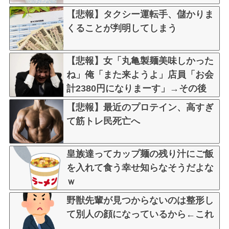
【悲報】タクシー運転手、儲かりま
くることが判明してしまう
【悲報】女「丸亀製麺美味しかった
ね」俺「また来ようよ」店員「お会
計2380円になりまーす」→その後
『こう』なったんだが俺悪くないよ
【悲報】最近のプロテイン、高すぎ
な？？？？？？？？
て筋トレ民死亡へ
皇族達ってカップ麺の残り汁にご飯
を入れて食う幸せ知らなそうだよな
ｗ
野獣先輩が見つからないのは整形し
て別人の顔になっているから←これ