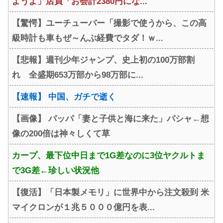
ようよ」店員「お会計2380円にな...
【驚愕】ユーチューバー「撮影で使うから、この高
級時計も車もぜ～んぶ経費でタダ！ｗ...
【悲報】週刊少年ジャンプ、史上初の100万部割
れ 全盛期653万部から98万部に...
【速報】 中国、ガチで逝く
【画像】 パッパ「妻と子供と海に来た」パシャ←想
像の200倍は神々しくて草
カープ、最下位中日まで1G差なのに3位ヤクルトま
で3G差←珍しい状況他
【復活】「日本製メモリ」に世界中から注文殺到 米
マイクロンが１兆５０００億円を表...