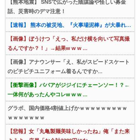
【熊本地震】 SNSで広がった陰謀論や怪しい募金
話、災害時のデマ注意！
【速報】 熊本の被災地、『火事場泥棒』が大暴れ…
【画像】ぼうけつ「えっ、私だけ横を向いて写真撮
るんですか？！」→結果w w w ...
【画像】アナウンサー「え、私がスピードスケート
のピチピチユニフォーム着るんですか...
【衝撃画像】ババアがジジイにチェーンソー！？←
一体何があったんやコレw w w ...
グラボ、国内価格4割値上げかｗｗｗｗｗｗｗｗｗ
ｗｗｗｗｗｗｗ
【悲報】女「丸亀製麺美味しかったね」俺「また来