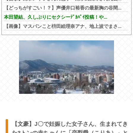
【どっちがすごい！？】声優井口裕香の最新胸の谷間...
本田望結、久しぶりにセクシーﾃﾞｶﾊﾟｲ投稿！や...
【画像】マスパンこと枡田絵理奈アナ、地上波でまさ...
【文豪】J〇で妊娠した女子さん、生まれてき
た3トンの赤ちゃんに「恋梨愛（こりあ）」と