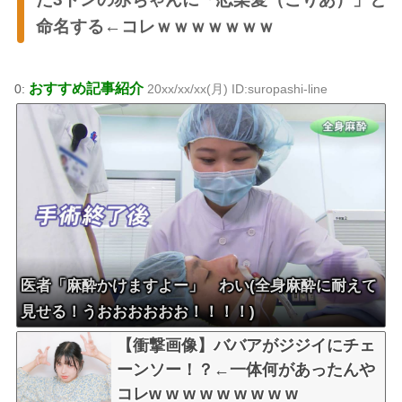
命名する←コレｗｗｗｗｗｗｗ
おすすめ記事紹介
0:
20xx/xx/xx(月) ID:suropashi-line
医者「麻酔かけますよー」 わい(全身麻酔に耐えて
見せる！うおおおおおお！！！！)
【衝撃画像】ババアがジジイにチェ
ーンソー！？←一体何があったんや
コレw w w w w w w w w