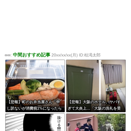
中間おすすめ記事
∞∞:
20xx/xx/xx(月) ID:枯渇太郎
【悲報】町のお弁当屋さん「申
【悲報】大阪のホテル、ヤバす
し訳ないが消費税1%になったら
ぎて大炎上…「大阪の洗礼を受
その分商品代を値上げするわ」
けました」