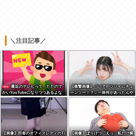
＼注目記事／
最近のテレビって、ただので
【衝撃画像】ババアがジジイにチェ
NEW
かいYouTubeになりつつあるよな
ーンソー！？←一体何があったんや
コレw w w w w w w w w
【画像】田舎のオフィスレディのTi
【画像】ぼうけつ「えっ、私だけ横