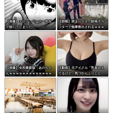
【画像】エレン・ベーカー先生
【朗報】挟まりーヌ、鉄格子カ
で抜いてしまった・・・
ッターで無事救出されるｗｗｗ
【画像】令和最新版・あのちゃ
【動画】元アイドル「乳首みえ
んｗｗｗｗｗｗｗｗｗｗｗｗｗ
てるけど、気づかんふりしと
ｗ
こ」