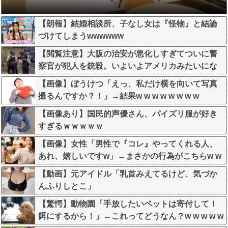
【朗報】結婚相談所、子なし女は『怪物』と結論
づけてしまうwwwwww
【閲覧注意】大阪の治安が悪化しすぎてついに警
察官が犯人を銃殺。いよいよアメリカみたいにな
ってきたな
【画像】ぼうけつ「えっ、私だけ横を向いて写真
撮るんですか？！」→結果w w w w w w w w
【画像あり】国民的声優さん、パイズリ服が好き
すぎるｗｗｗｗｗ
【画像】女性「男性で『コレ』やってくれる人、
あれ、嬉しいですw」→まさかの行為がこちらw w
w w w w w w w
【動画】元アイドル「乳首みえてるけど、気づか
んふりしとこ」
【驚愕】動物園「手放したいペットは寄付して！
餌にするから！」←これってどうなん？w w w w w