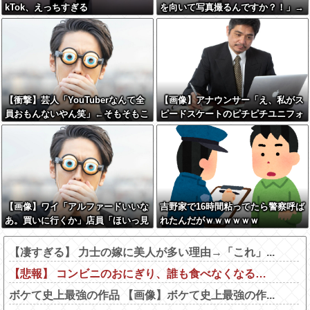
kTok、えっちすぎる
を向いて写真撮るんですか？！」→
結果w w w w w w w w
【衝撃】芸人「YouTuberなんて全
【画像】アナウンサー「え、私がス
員おもんないやん笑」←そもそもこ
ピードスケートのピチピチユニフォ
れが始まりなんだと思うんだがどう
ーム着るんですか…？ﾑﾁｨ！！」←
思う？？？？？
これはお前らに刺さるやろw w w w
w w w w
【画像】ワイ「アルファードいいな
吉野家で16時間粘ってたら警察呼ば
あ。買いに行くか」店員「ほいっ見
れたんだがｗｗｗｗｗｗ
積もりな！」ワイ「金額おかしく
ね？」←お前らもそう思うよ
【凄すぎる】 力士の嫁に美人が多い理由→「これ」...
な？？？？？
【悲報】 コンビニのおにぎり、誰も食べなくなる…
ボケて史上最強の作品 【画像】ボケて史上最強の作...