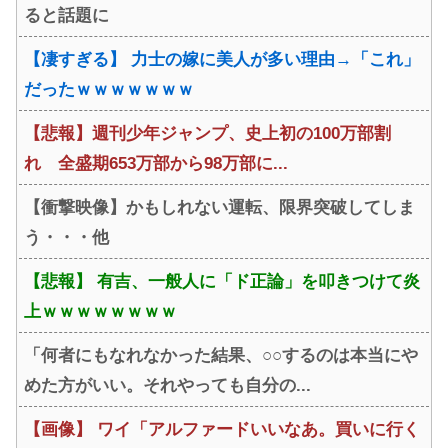
ると話題に
【凄すぎる】 力士の嫁に美人が多い理由→「これ」
だったｗｗｗｗｗｗｗ
【悲報】週刊少年ジャンプ、史上初の100万部割
れ 全盛期653万部から98万部に...
【衝撃映像】かもしれない運転、限界突破してしま
う・・・他
【悲報】 有吉、一般人に「ド正論」を叩きつけて炎
上ｗｗｗｗｗｗｗｗ
「何者にもなれなかった結果、○○するのは本当にや
めた方がいい。それやっても自分の...
【画像】 ワイ「アルファードいいなあ。買いに行く