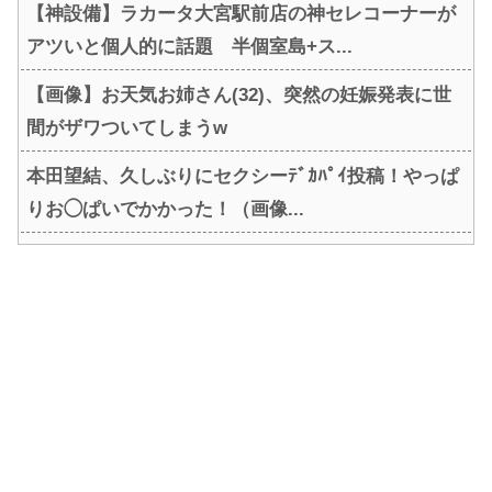
【神設備】ラカータ大宮駅前店の神セレコーナーが
アツいと個人的に話題 半個室島+ス...
【画像】お天気お姉さん(32)、突然の妊娠発表に世
間がザワついてしまうw
本田望結、久しぶりにセクシーﾃﾞｶﾊﾟｲ投稿！やっぱ
りお◯ぱいでかかった！（画像...