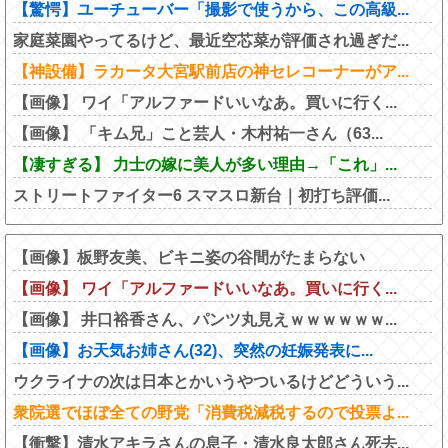
【驚愕】ユーチューバー「撮影で使うから、この高級...
家庭菜園やってるけど、最近空芯菜が評価され過ぎだ...
【神設備】ラカータ大宮駅前店の神セレコーナーがア...
【画像】 ワイ「アルファードいいなあ。買いに行く...
【画像】 「キム兄」こと芸人・木村祐一さん（63...
【凄すぎる】 力士の嫁に美人が多い理由→「これ」...
ストリートファイター6 スマスロ新台｜初打ち評価...
【画像】板野友美、ビキニ姿の谷間がたまらない
【画像】 ワイ「アルファードいいなあ。買いに行く...
【画像】 井口裕香さん、パンツ丸見えｗｗｗｗｗｗ...
【画像】お天気お姉さん(32)、突然の妊娠発表に...
ウクライナの次は日本とかいうやついるけどどういう...
衆院選でほぼ全ての野党「消費税減税するので投票よ...
【衝撃】清水アキラさんの息子・清水良太郎さん死去...