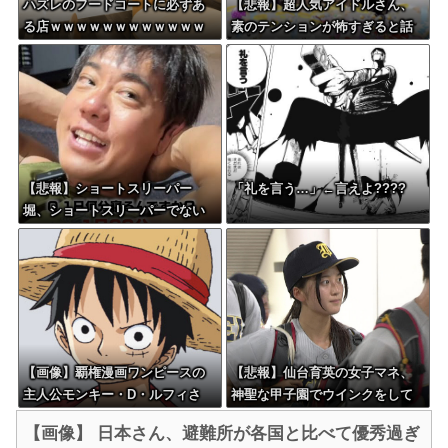
ハズレのフードコートに必ずあ
【悲報】超人気アイドルさん、
る店ｗｗｗｗｗｗｗｗｗｗｗｗ
素のテンションが怖すぎると話
題に・・・
【悲報】ショートスリーパー
「礼を言う…」←言えよ????
堀、ショートスリーパーでない
事がバレてしまう
【画像】覇権漫画ワンピースの
【悲報】仙台育英の女子マネ、
主人公モンキー・D・ルフィさ
神聖な甲子園でウインクをして
ん、変わり果てた姿で発見され
しまう
【画像】 日本さん、避難所が各国と比べて優秀過ぎ
る・・・