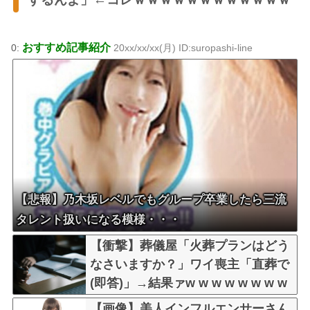
おすすめ記事紹介
0:
20xx/xx/xx(月) ID:suropashi-line
【悲報】乃木坂レベルでもグループ卒業したら三流
タレント扱いになる模様・・・
【衝撃】葬儀屋「火葬プランはどう
なさいますか？」ワイ喪主「直葬で
(即答)」→結果ァw w w w w w w w
w w
【画像】美人インフルエンサーさん