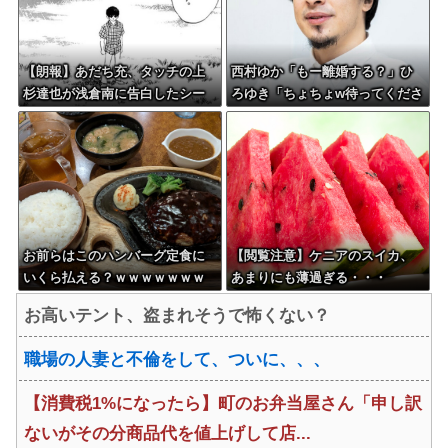
【朗報】あだち充、タッチの上
西村ゆか「もー離婚する？」ひ
杉達也が浅倉南に告白したシー
ろゆき「ちょちょw待ってくださ
ンを完全再現ｗｗｗｗｗ
いよー」←これさぁ
お前らはこのハンバーグ定食に
【閲覧注意】ケニアのスイカ、
いくら払える？ｗｗｗｗｗｗｗ
あまりにも薄過ぎる・・・
ｗｗｗ
お高いテント、盗まれそうで怖くない？
職場の人妻と不倫をして、ついに、、、
【消費税1%になったら】町のお弁当屋さん「申し訳
ないがその分商品代を値上げして店...