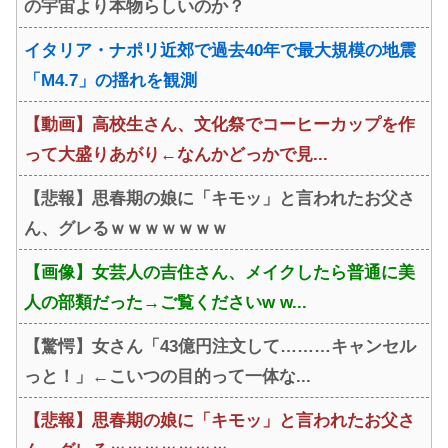
の宇宙より本物らしいのか？
イタリア・ナポリ近郊で過去40年で最大規模の地震
「M4.7」の揺れを観測
【動画】高校生さん、文化祭でコーヒーカップを作
って大盛りあがり←なんかどっかで見...
【悲報】思春期の娘に「キモッ」と言われたお父さ
ん、グレるｗｗｗｗｗｗｗ
【画像】女芸人の吉住さん、メイクしたら普通に美
人の部類だった→ご覧くださいw w...
【驚愕】女さん「43億円注文して………キャンセル
っと！」←こいつの目的って一体な...
【悲報】思春期の娘に「キモッ」と言われたお父さ