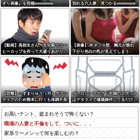
ずり画像』を投稿wwwwww
別れる六人衆、見つかるwwwwww
w
【動画】高校生さん、文化祭でコー
【画像】JKダンス部、胸元が垂れ
ヒーカップを作って大盛りあがり←
下がり色白の乳が見えてしまう
なんかどっかで見たことあると話題
に
【悲報】へずまりゅう（35）ボラン
イーロン・マスク「中国のロボット
ティアのため熊本に行くも体調不良
はデタラメで遠隔操作してるだけ」
で病院に行く
お高いテント、盗まれそうで怖くない？
職場の人妻と不倫をして、ついに、、、
家系ラーメンって何を楽しむの？