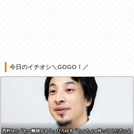
今日のイチオシ＼GOGO！／
西村ゆか「もー離婚する？」ひろゆき「ちょちょw待ってくださいよ