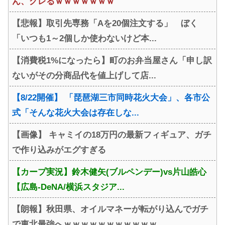
ん、グレるｗｗｗｗｗｗｗ
【悲報】取引先専務「Aを20個注文する」 ぼく
「いつも1～2個しか使わないけど本...
【消費税1%になったら】町のお弁当屋さん「申し訳
ないがその分商品代を値上げして店...
【8/22開催】 「琵琶湖三市同時花火大会」、各市公
式「そんな花火大会は存在しな...
【画像】 キャミイの18万円の最新フィギュア、ガチ
で作り込みがエグすぎる
【カープ実況】鈴木健矢(ブルペンデー)vs片山皓心
【広島-DeNA/横浜スタジア...
【朗報】秋田県、オイルマネーが転がり込んでガチ
で東北最強へｗｗｗｗｗｗｗｗｗｗｗ...