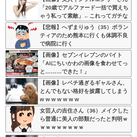
「20歳でアルファード一括で買えち
ゃう私って素敵」←これってガチな
ん？それともネタなん？w w w w w
【悲報】へずまりゅう（35）ボラン
w w w w
ティアのため熊本に行くも体調不良
で病院に行く
【画像】セブンイレブンのバイト
「AIにちいかわの画像を食わせてっ
と………できた！」
【画像】レベチ過ぎるギャルさん、
とんでもない格好を披露してしまう
w w w w w w w
女芸人の吉住さん（36）メイクした
ら普通に美人の部類だったと判明ｗ
ｗｗｗｗｗｗｗｗ