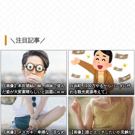
＼注目記事／
【画像】本田望結の妹、姉妹で並ん
白浜町「100万やるからパンダに代
だ姿が大変素晴らしいと話題にw w
わる観光資源考えて」
w w w w w
【画像】メスガキ、卑猥な『舌なめ
【画像】誰とエッチしたいか見解が