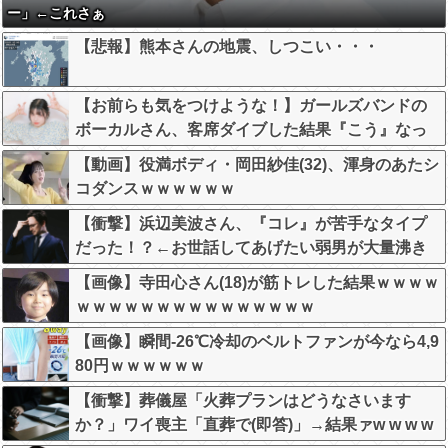
ー」←これさぁ
【悲報】熊本さんの地震、しつこい・・・
【お前らも気をつけような！】ガールズバンドの
ボーカルさん、客席ダイブした結果『こう』なっ
てしまいお気持ち表明してしまう…
【動画】役満ボディ・岡田紗佳(32)、渾身のあたシ
コダンスｗｗｗｗｗｗ
【衝撃】浜辺美波さん、『コレ』が苦手なタイプ
だった！？←お世話してあげたい弱男が大量沸き
してしまうw w w w w w w w w
【画像】寺田心さん(18)が筋トレした結果ｗｗｗｗ
ｗｗｗｗｗｗｗｗｗｗｗｗｗｗｗ
【画像】瞬間-26℃冷却のベルトファンが今なら4,9
80円ｗｗｗｗｗｗ
【衝撃】葬儀屋「火葬プランはどうなさいます
か？」ワイ喪主「直葬で(即答)」→結果ァw w w w