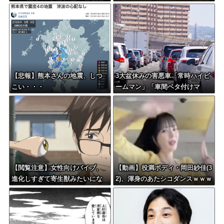
した結果ｗｗｗｗｗｗｗｗｗｗ
【悲報】熊本さんの地震、しつ
3大盆休みの害悪車「常時ハイビ
こい・・・
ームマン」「車間ベタ付けマ
ン」「法定速度絶対遵守マン」
【閲覧注意】女性向けバイブ、
【動画】役満ボディ・岡田紗佳(3
進化しすぎて寄生獣みたいにな
2)、渾身のあたシコダンスｗｗｗ
ってしまう・・・
ｗｗｗ