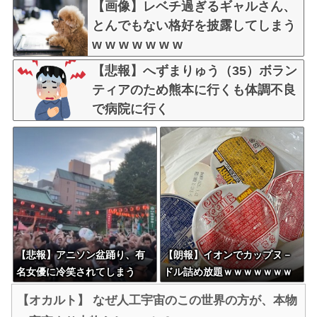
【画像】レベチ過ぎるギャルさん、
とんでもない格好を披露してしまう
w w w w w w w
【悲報】へずまりゅう（35）ボラン
ティアのため熊本に行くも体調不良
で病院に行く
【悲報】アニソン盆踊り、有
【朗報】イオンでカップヌ－
名女優に冷笑されてしまう
ドル詰め放題ｗｗｗｗｗｗｗ
ｗｗｗｗｗｗｗｗｗｗｗ
【オカルト】 なぜ人工宇宙のこの世界の方が、本物