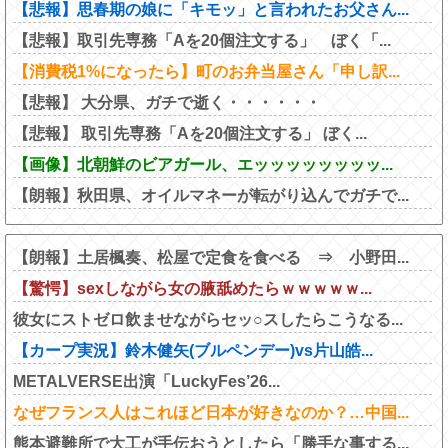
【悲報】思春期の娘に「キモッ」と言われたお父さん...
【悲報】取引先専務「Aを20個注文する」 ぼく「...
【消費税1%になったら】町のお弁当屋さん「申し訳...
【悲報】 大分県、ガチで逝く・・・・・・
【悲報】 取引先専務「Aを20個注文する」 ぼく...
【画像】北朝鮮のビアガール、エッッッッッッッッ...
【朗報】秋田県、オイルマネーが転がり込んでガチで...
【朗報】土居楓奏、松屋で定食を食べる ⇒ 小野田...
【驚愕】sexしながら女の腋舐めたらｗｗｗｗｗ...
彼女にストゼロ飲ませながらセッ○スしたらこうなる...
【カープ実況】鈴木健矢(ブルペンデー)vs片山皓...
METALVERSE出演「LuckyFes’26...
なぜフランス人はこれほど日本が好きなのか？…中国...
熊本避難所で大工が手伝おうとしたら「勝手な事する...