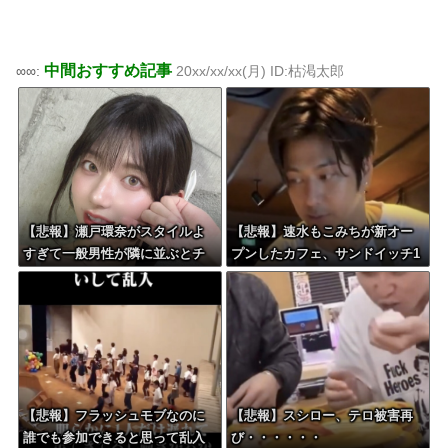
中間おすすめ記事
∞∞:
20xx/xx/xx(月) ID:枯渇太郎
【悲報】瀬戸環奈がスタイルよ
【悲報】速水もこみちが新オー
すぎて一般男性が隣に並ぶとチ
プンしたカフェ、サンドイッチ1
ンチクリンに見えてしまう
つ3000円ｗｗｗｗｗｗｗｗｗｗ
ｗｗｗ
【悲報】フラッシュモブなのに
【悲報】スシロー、テロ被害再
誰でも参加できると思って乱入
び・・・・・・