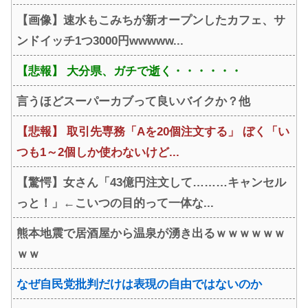
【画像】速水もこみちが新オープンしたカフェ、サ
ンドイッチ1つ3000円wwwww...
【悲報】 大分県、ガチで逝く・・・・・・
言うほどスーパーカブって良いバイクか？他
【悲報】 取引先専務「Aを20個注文する」 ぼく「い
つも1～2個しか使わないけど...
【驚愕】女さん「43億円注文して………キャンセル
っと！」←こいつの目的って一体な...
熊本地震で居酒屋から温泉が湧き出るｗｗｗｗｗｗ
ｗｗ
なぜ自民党批判だけは表現の自由ではないのか