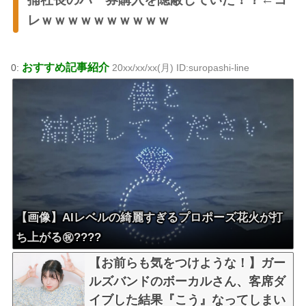
レｗｗｗｗｗｗｗｗｗｗ
おすすめ記事紹介
0:
20xx/xx/xx(月) ID:suropashi-line
【画像】AIレベルの綺麗すぎるプロポーズ花火が打
ち上がる㊗????
【お前らも気をつけような！】ガー
ルズバンドのボーカルさん、客席ダ
イブした結果『こう』なってしまい