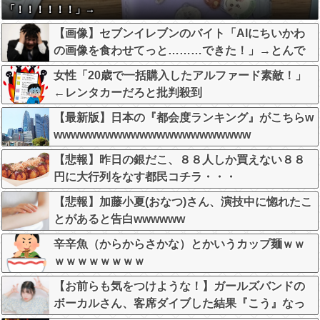
「！！！！！！」→
【画像】セブンイレブンのバイト「AIにちいかわ
の画像を食わせてっと………できた！」→とんで
もないものが出来上がってしまうw w w w w
女性「20歳で一括購入したアルファード素敵！」
←レンタカーだろと批判殺到
【最新版】日本の『都会度ランキング』がこちらw
wwwwwwwwwwwwwwwwwwwwwww
【悲報】昨日の銀だこ、８８人しか買えない８８
円に大行列をなす都民コチラ・・・
【悲報】加藤小夏(おなつ)さん、演技中に惚れたこ
とがあると告白wwwwww
辛辛魚（からからさかな）とかいうカップ麺ｗｗ
ｗｗｗｗｗｗｗｗ
【お前らも気をつけような！】ガールズバンドの
ボーカルさん、客席ダイブした結果『こう』なっ