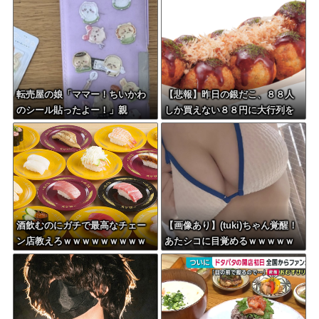
転売屋の娘「ママー！ちいかわ
【悲報】昨日の銀だこ、８８人
のシール貼ったよー！」親
しか買えない８８円に大行列を
「！！！！！！」→
なす都民コチラ・・・
酒飲むのにガチで最高なチェー
【画像あり】(tuki)ちゃん覚醒！
ン店教えろｗｗｗｗｗｗｗｗｗ
あたシコに目覚めるｗｗｗｗｗ
ｗ
ｗｗｗ