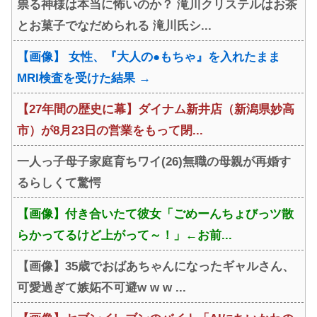
祟る神様は本当に怖いのか？ 滝川クリステルはお茶
とお菓子でなだめられる 滝川氏シ...
【画像】 女性、『大人の●もちゃ』を入れたまま
MRI検査を受けた結果 →
【27年間の歴史に幕】ダイナム新井店（新潟県妙高
市）が8月23日の営業をもって閉...
一人っ子母子家庭育ちワイ(26)無職の母親が再婚す
るらしくて驚愕
【画像】付き合いたて彼女「ごめーんちょびっツ散
らかってるけど上がって～！」←お前...
【画像】35歳でおばあちゃんになったギャルさん、
可愛過ぎて嫉妬不可避w w w ...