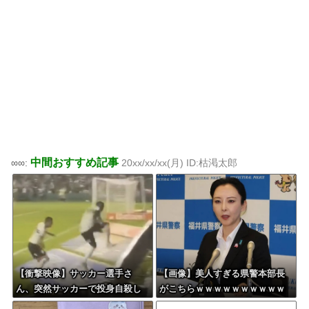
中間おすすめ記事
∞∞:
20xx/xx/xx(月) ID:枯渇太郎
【衝撃映像】サッカー選手さ
【画像】美人すぎる県警本部長
ん、突然サッカーで投身自殺し
がこちらｗｗｗｗｗｗｗｗｗｗ
てしまう