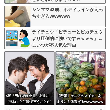
シンママ43歳、ボディラインがえっ
ちすぎるwwwwww
ライチュウ「ピチューとピカチュウ
より圧倒的に強いですｗｗｗｗ」←
こいつが不人気な理由
X民「男はほぼ全員、友達に
【悲報】ケニアのスイカ、あ
『死ね』と冗談で言うことが
まりにも薄過ぎるwwwwwww
ある」 ←これマジ？？？
ww