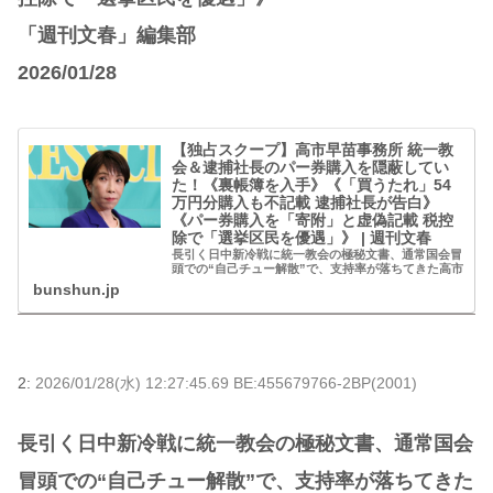
「週刊文春」編集部
2026/01/28
【独占スクープ】高市早苗事務所 統一教
会＆逮捕社長のパー券購入を隠蔽してい
た！《裏帳簿を入手》《「買うたれ」54
万円分購入も不記載 逮捕社長が告白》
《パー券購入を「寄附」と虚偽記載 税控
除で「選挙区民を優遇」》 | 週刊文春
長引く日中新冷戦に統一教会の極秘文書、通常国会冒
頭での“自己チュー解散”で、支持率が落ちてきた高市
早苗首相。さらに今回、「週刊文春」が入手した高市
bunshun.jp
事務所の「パー券リスト」には、彼女の隠された重大
疑…
2:
2026/01/28(水) 12:27:45.69 BE:455679766-2BP(2001)
長引く日中新冷戦に統一教会の極秘文書、通常国会
冒頭での“自己チュー解散”で、支持率が落ちてきた