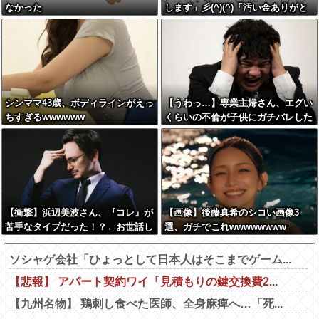
なかった
します」彡(^)(^)「汚い金ありがと
うやで」→
シンママ43歳、ボディラインがえっ
【うわっ…】専業主婦さん、エグい
ちすぎるwwwwww
くらいの不倫が子供にガチバレした
結果…
【衝撃】浜辺美波さん、『コレ』が
【画像】後藤真希のシコい画像3
苦手なタイプだった！？←お世話し
選、ガチでこれwwwwwwww
てあげたい弱男が大量沸きしてしま
うw w w w w w w w w
ソシャゲ会社「ひょっとして日本人はそこまでゲーム...
【悲報】 アパート契約ワイ「見積もりの鍵交換費2...
【九州名物】 鶏刺し食べた医師、全身麻痺へ…「死...