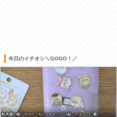
今日のイチオシ＼GOGO！／
転売屋の娘「ママー！ちいかわのシール貼ったよー！」親