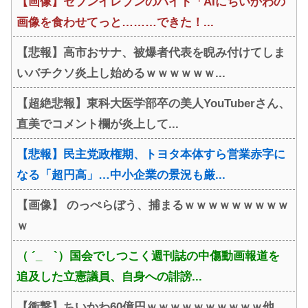
【画像】セブンイレブンのバイト「AIにちいかわの
画像を食わせてっと………できた！...
【悲報】高市おサナ、被爆者代表を睨み付けてしま
いバチクソ炎上し始めるｗｗｗｗｗｗ...
【超絶悲報】東科大医学部卒の美人YouTuberさん、
直美でコメント欄が炎上して...
【悲報】民主党政権期、トヨタ本体すら営業赤字に
なる「超円高」…中小企業の景況も厳...
【画像】 のっぺらぼう、捕まるｗｗｗｗｗｗｗｗｗ
ｗ
（ ´_ゝ`）国会でしつこく週刊誌の中傷動画報道を
追及した立憲議員、自身への誹謗...
【衝撃】ちいかわ60億円ｗｗｗｗｗｗｗｗｗｗ他