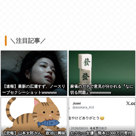
＼注目記事／
【速報】最新の広瀬すず、ノースリ
麻雀のガチで意見が分かれる『なに
ーブセクシーショットwwwww
切る問題』wwwwwww
【悲報】山本太郎さん、政治に興味
セクシー女優「熊本に300万円寄付