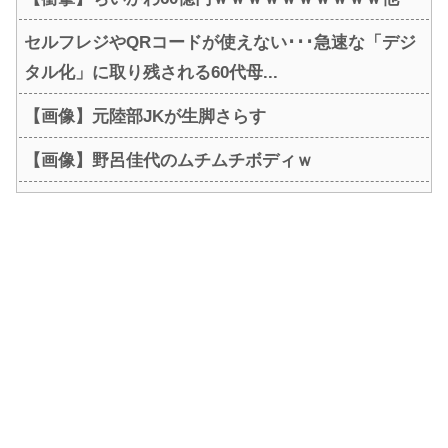
セルフレジやQRコードが使えない･･･急速な「デジ
タル化」に取り残される60代母...
【画像】元陸部JKが生脚さらす
【画像】野呂佳代のムチムチボディｗ