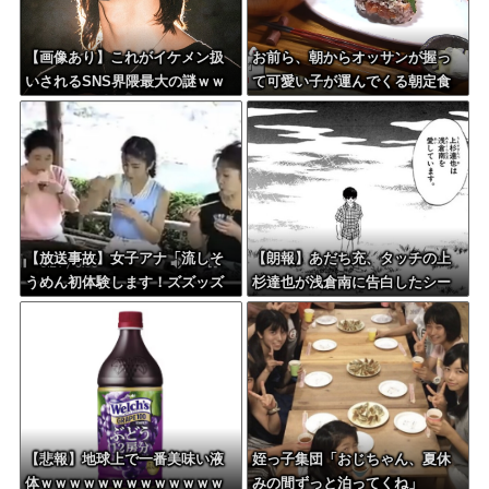
【画像あり】これがイケメン扱
お前ら、朝からオッサンが握っ
いされるSNS界隈最大の謎ｗｗ
て可愛い子が運んでくる朝定食
ｗｗｗｗｗｗｗｗｗｗｗｗｗｗ
（2200円）頼める？
ｗｗ
【放送事故】女子アナ「流しそ
【朗報】あだち充、タッチの上
うめん初体験します！ズズッズ
杉達也が浅倉南に告白したシー
ッ…ズッ………ゲホォッ！」
ンを完全再現ｗｗｗｗｗ
【悲報】地球上で一番美味い液
姪っ子集団「おじちゃん、夏休
体ｗｗｗｗｗｗｗｗｗｗｗｗｗ
みの間ずっと泊ってくね」