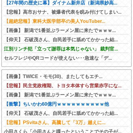
【27年間の歴史に幕】ダイナム新井店（新潟県妙高...
【悲報】高市おサナ、被爆者代表を睨み付けてしまい...
【超絶悲報】東科大医学部卒の美人YouTuber...
【画像】 新潟で1番並ぶラーメン屋に来たでｗｗｗ...
【仰天】 石破茂さん、自民若手に舐めてかかった結...
江別リンチ犯「立って謝罪は本気じゃない」 裁判官...
セルフレジやQRコードが使えない･･･急速な「デ...
【画像】TWICE・モモ(30)、またしてもエチ...
【悲報】民主党政権期、トヨタ本体すら営業赤字にな...
【画像】 新潟で1番並ぶラーメン屋に来たでｗｗｗ...
【衝撃】ちいかわ60億円ｗｗｗｗｗｗｗｗｗｗ他
【仰天】 石破茂さん、自民若手に舐めてかかった結...
【悲報】PSvitaさん、高騰して「3万」越えに...
小田さくら「小田さんと喋ったということでその子が...